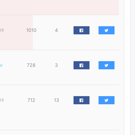
наймдугаар сарын 14-нөөс
ажиллуулж эхэлнэ
өчигдѳр
1010
4
03
Орон сууц, нийтийн аж ахуй,
авто зам, тохижилт
үйлчилгээний ажилтнуудын
ХАРИЛЦАА хандлагатай
холбоотой ГОМДОЛ их байгааг
дурдлаа
өчигдѳр
728
3
ар
Бариста хийх нь залуусын
дунд яагаад трэнд болов
өчигдѳр
712
13
03
Өмгөөлөгч Б.Оюунбилэг:
"Урьхан" Б.Чинбат гэж хүн
бизнес хамтрагчаа гүтгэж
хууль хяналтын байгууллагаар
шалгуулж, торны цаана
суулгана гэх мэтээр дарамталдаг