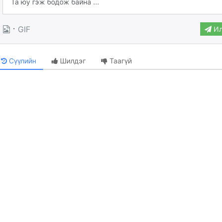
·
GIF
Ил
Сүүлийн
Шилдэг
Таагүй