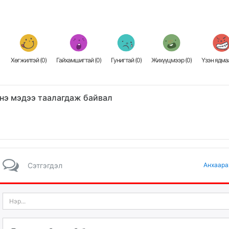
Хөгжилтэй (
0
)
Гайхамшигтай (
0
)
Гунигтай (
0
)
Жихүүцмээр (
0
)
Үзэн ядмаа
нэ мэдээ таалагдаж байвал
Сэтгэгдэл
Анхаара