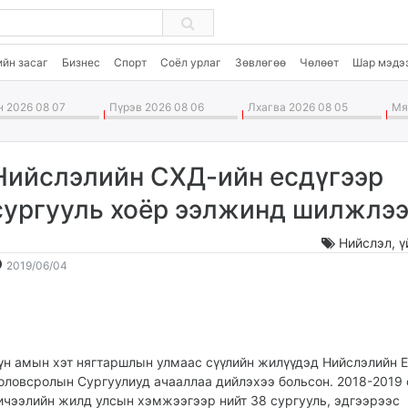
ийн засаг
Бизнес
Спорт
Соёл урлаг
Зөвлөгөө
Чөлөөт
Шар мэдэ
 2026 08 07
Пүрэв 2026 08 06
Лхагва 2026 08 05
Мяг
Нийслэлийн СХД-ийн есдүгээр
сургууль хоёр ээлжинд шилжлэ
Нийслэл
,
ү
2019-
2026-
2019/06/04
06-
08-
04
08
17:38:46
12:01:30
үн амын хэт нягтаршлын улмаас сүүлийн жилүүдэд Нийслэлийн 
оловсролын Сургуулиуд ачааллаа дийлэхээ больсон. 2018-2019
ичээлийн жилд улсын хэмжээгээр нийт 38 сургууль, эдгээрээс