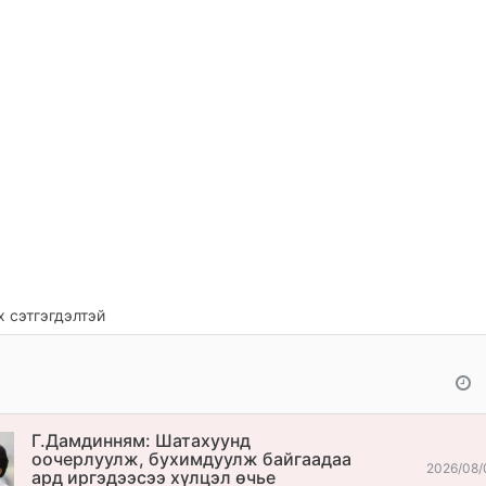
 сэтгэгдэлтэй
Г.Дамдинням: Шатахуунд
оочерлуулж, бухимдуулж байгаадаа
2026/08/
ард иргэдээсээ хүлцэл өчье