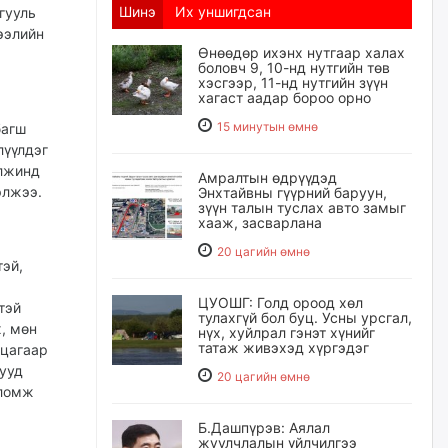
Шинэ
Их уншигдсан
гууль
ээлийн
Өнөөдөр ихэнх нутгаар халах
боловч 9, 10-нд нутгийн төв
хэсгээр, 11-нд нутгийн зүүн
хагаст аадар бороо орно
15 минутын өмнө
багш
лүүлдэг
элжинд
Амралтын өдрүүдэд
элжээ.
Энхтайвны гүүрний баруун,
зүүн талын туслах авто замыг
хааж, засварлана
20 цагийн өмнө
тэй,
ЦУОШГ: Голд ороод хөл
тэй
тулахгүй бол буц. Усны урсгал,
, мөн
нүх, хуйлрал гэнэт хүнийг
татаж живэхэд хүргэдэг
 цагаар
ууд
20 цагийн өмнө
оломж
Б.Дашпүрэв: Аялал
жуулчлалын үйлчилгээ