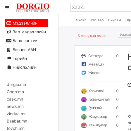
Эхлэл
Улс төр
Нийгэм
Эд
Мэдээллийн
Зар мэдээллийн
Баасан
15 минутын өмнө
Банк санхүү
Бизнес ААН
0
Сэтгэгдэл
Төрийн
Хуваалцах
Нийслэлийн
Жиргээ
dorgio.mn
0
Хөгжилтэй
Gogo.mn
caak.mn
0
Гайхамшигтай
news.mn
0
Гунигтай
zindaa.mn
Х
0
Жихүүцмээр
Baabar.mn
Б
0
Үзэн ядмаар
tovch.mn
х