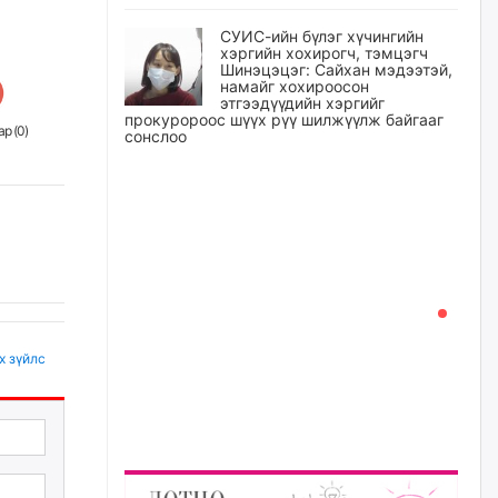
СУИС-ийн бүлэг хүчингийн
хэргийн хохирогч, тэмцэгч
Шинэцэцэг: Сайхан мэдээтэй,
намайг хохироосон
этгээдүүдийн хэргийг
прокуророос шүүх рүү шилжүүлж байгааг
р (
0
)
сонслоо
23 цагийн өмнө
Өчигдрийн байдлаар ₮10000
доош дүнгээр шатахууны
худалдан авалт хийсэн 1500
баримт бүртгэгджээ
23 цагийн өмнө
х зүйлс
Шатахуун олголтыг 50,000
төгрөгөөр хязгаарласныг
нэмэгдүүлж 100,000 төгрөгт
хүргэхээр судалж байгаа
24 цагийн өмнө