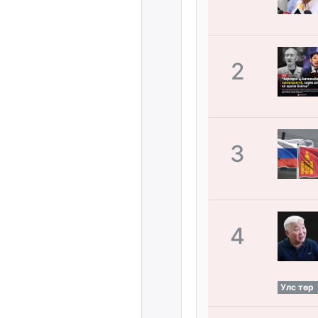
2
3
4
Улс төр