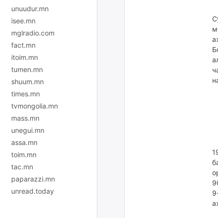
unuudur.mn
С
isee.mn
м
mglradio.com
а
fact.mn
Б
itoim.mn
а
tumen.mn
ч
н
shuum.mn
times.mn
tvmongolia.mn
mass.mn
unegui.mn
assa.mn
1
toim.mn
б
tac.mn
о
paparazzi.mn
9
unread.today
9
а