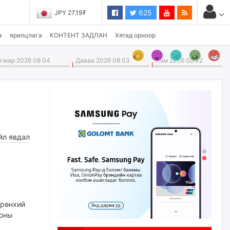
625
JPY 27.19₮
э
ярилцлага
КОНТЕНТ ЗАДЛАН
Хятад орноор
мар 2026 08 04
Даваа 2026 08 03
Ням 2026 08 02
э
йл явдал
Ерөнхий
 оны