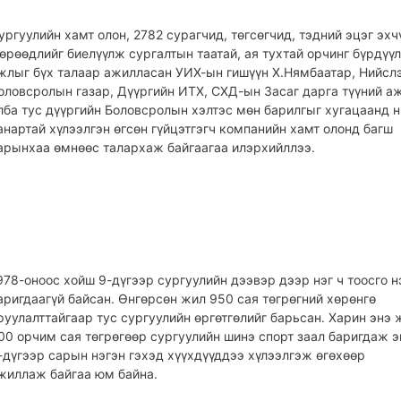
ургуулийн хамт олон, 2782 сурагчид, төгсөгчид, тэдний эцэг эхч
өрөөдлийг биелүүлж сургалтын таатай, ая тухтай орчинг бүрдүү
жлыг бүх талаар ажилласан УИХ-ын гишүүн Х.Нямбаатар, Нийсл
оловсролын газар, Дүүргийн ИТХ, СХД-ын Засаг дарга түүний а
лба тус дүүргийн Боловсролын хэлтэс мөн барилгыг хугацаанд н
анартай хүлээлгэн өгсөн гүйцэтгэгч компанийн хамт олонд багш
арынхаа өмнөөс талархаж байгаагаа илэрхийллээ.
978-оноос хойш 9-дүгээр сургуулийн дээвэр дээр нэг ч тоосго 
аригдаагүй байсан. Өнгөрсөн жил 950 сая төгрөгний хөрөнгө
руулалттайгаар тус сургуулийн өргөтгөлийг барьсан. Харин энэ
00 орчим сая төгрөгөөр сургуулийн шинэ спорт заал баригдаж э
-дүгээр сарын нэгэн гэхэд хүүхдүүддээ хүлээлгэж өгөхөөр
жиллаж байгаа юм байна.