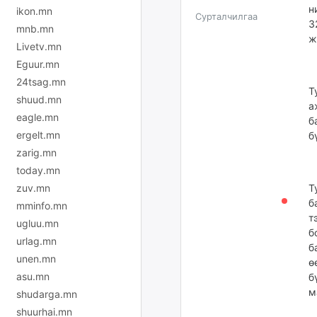
н
ikon.mn
Сурталчилгаа
3
mnb.mn
ж
Livetv.mn
Eguur.mn
24tsag.mn
Т
shuud.mn
а
eagle.mn
б
ergelt.mn
б
zarig.mn
today.mn
zuv.mn
Т
б
mminfo.mn
т
ugluu.mn
б
urlag.mn
б
unen.mn
ө
asu.mn
б
м
shudarga.mn
shuurhai.mn