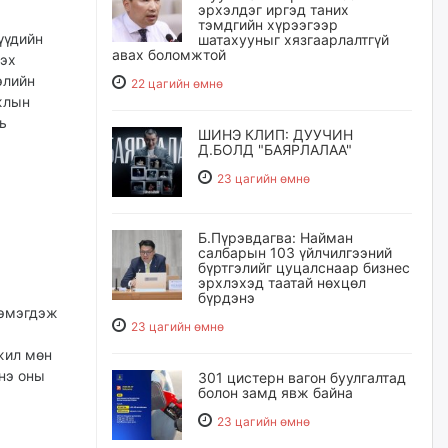
эрхэлдэг иргэд таних
тэмдгийн хүрээгээр
үүдийн
шатахууныг хязгаарлалтгүй
авах боломжтой
лэх
элийн
22 цагийн өмнө
жлын
ь
ШИНЭ КЛИП: ДУУЧИН
Д.БОЛД "БАЯРЛАЛАА"
23 цагийн өмнө
Б.Пүрэвдагва: Найман
салбарын 103 үйлчилгээний
бүртгэлийг цуцалснаар бизнес
эрхлэхэд таатай нөхцөл
бүрдэнэ
нэмэгдэж
23 цагийн өмнө
 жил мөн
нэ оны
301 цистерн вагон буулгалтад
болон замд явж байна
23 цагийн өмнө