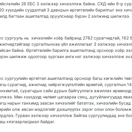
ийслэлийн 26 ЕБС 3 ээлжээр хичээллэж байна. СХД-ийн 9-р сур
20 хүүхдийн суудалтай 3 давхрын өргөтгөлийн барилгыг энэ хич
илд багтаан ашиглалтад оруулснаар бүрэн 2 ээлжинд шилжлээ.
ус сургууль нь хичээлийн хоёр байранд 2782 сурагчидтай, 162 
жилчидтайгаар сургалтынхаа үйл ажиллагааг 3 ээлжээр хичээл
айсан байна. Өргөтгөлийн барилга ашиглалтанд орсноор хоёр э
үрэн шилжиж одоогоор зургаан анги нэг ээлжээр хичээллэж эх
ус сургуулийн өргөтгөл ашиглалтанд орсноор багш хөгжлийн төв
агш сурагчид, ажилчид чийрэгжүүлэлтийн өрөөтэй, сургалтын 14
энхимтэй, сурагчдын сайн дурын байгууллага ажиллах өрөөнүүд
олжээ. Мөн хүүхдүүд чөлөөт цагаараа секц, дугуйлангуудад явах
агш нарын танхимд заасан хичээлийг бататгах, хичээлийн бусад
өрийн олж авсан мэдлэгийг дээшлүүлэх зэрэг олон олон боломж
үрдлээ. Гурван ээлжээр хичээллэж байгаа сургуулиудад энэ б
аш хязгаарлагдмал байдаг.