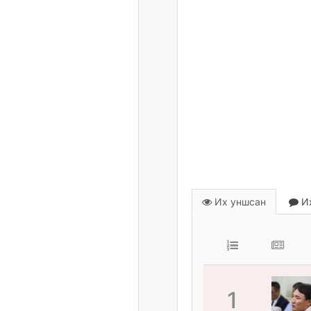
Их уншсан
Их
1