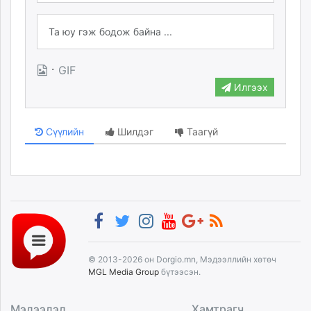
unuudur.mn
isee.mn
mglradio.com
fact.mn
·
GIF
itoim.mn
Илгээх
tumen.mn
shuum.mn
Сүүлийн
Шилдэг
Таагүй
times.mn
tvmongolia.mn
mass.mn
unegui.mn
assa.mn
toim.mn
tac.mn
paparazzi.mn
© 2013-2026 он Dorgio.mn, Мэдээллийн хөтөч
MGL Media Group
бүтээсэн.
unread.today
Мэдээлэл
Хамтрагч