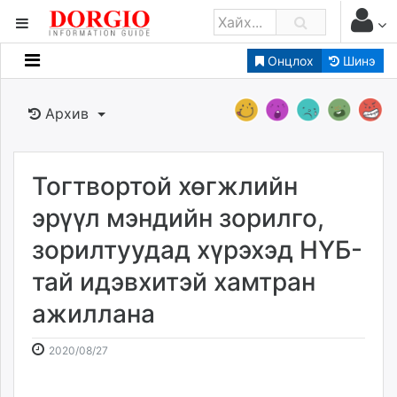
Онцлох
Шинэ
Мэдээллийн
Зар мэдээллийн
Архив
Банк санхүү
Бизнес ААН
Төрийн
Тогтвортой хөгжлийн
Нийслэлийн
эрүүл мэндийн зорилго,
зорилтуудад хүрэхэд НҮБ-
dorgio.mn
тай идэвхитэй хамтран
Gogo.mn
caak.mn
ажиллана
news.mn
zindaa.mn
2020-
2026-
2020/08/27
Baabar.mn
08-
08-
tovch.mn
27
08