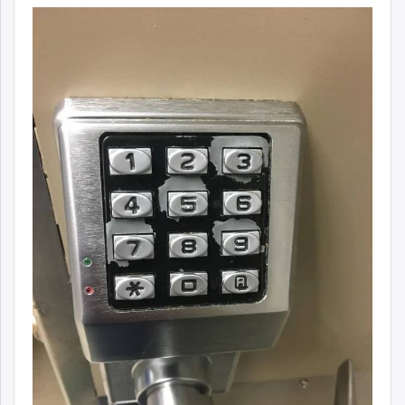
ikon.mn
mnb.mn
Livetv.mn
Eguur.mn
24tsag.mn
shuud.mn
eagle.mn
ergelt.mn
zarig.mn
today.mn
zuv.mn
mminfo.mn
ugluu.mn
urlag.mn
unen.mn
asu.mn
shudarga.mn
shuurhai.mn