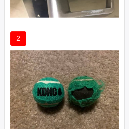
unuudur.mn
isee.mn
mglradio.com
fact.mn
itoim.mn
2
tumen.mn
shuum.mn
times.mn
tvmongolia.mn
mass.mn
unegui.mn
assa.mn
toim.mn
tac.mn
paparazzi.mn
unread.today