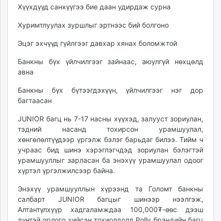
Хүүхдүүд санхүүгээ бие даан удирдаж сурна
unuudur.mn
isee.mn
Хуримтлуулах зуршлыг эртнээс бий болгоно
mglradio.com
Эцэг эхчүүд гүйлгээг давхар хянах боломжтой
fact.mn
itoim.mn
Банкны бүх үйлчилгээг зайнаас, аюулгүй нөхцөлд
tumen.mn
авна
shuum.mn
Банкны бүх бүтээгдэхүүн, үйлчилгээг нэг дор
times.mn
багтаасан
tvmongolia.mn
JUNIOR багц нь 7-17 насны хүүхэд, залууст зориулан,
mass.mn
тэдний насанд тохирсон урамшуулал,
unegui.mn
хөнгөлөлтүүдээр үргэлж бэлэг барьдаг билээ. Тийм ч
assa.mn
учраас бид шинэ хэрэглэгчдэд зориулан бэлэгтэй
toim.mn
урамшууллыг зарласан ба энэхүү урамшуулал одоог
tac.mn
хүртэл үргэлжилсээр байна.
paparazzi.mn
Энэхүү урамшууллын хүрээнд та Голомт банкны
unread.today
салбарт JUNIOR багцыг шинээр нээлгэж,
Алтантүлхүүр хадгаламждаа 100,000₮-өөс дээш
дүнтэй орлого хийсэн тохиолдолд
Polly
брэндийн багц