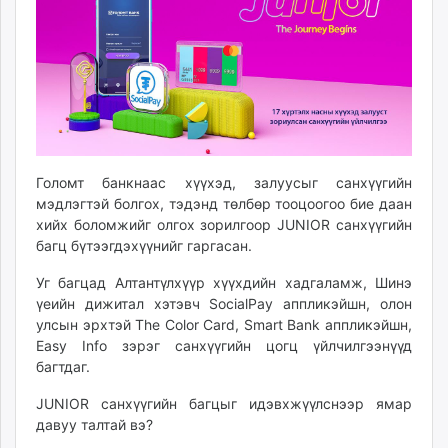
ikon.mn
mnb.mn
Livetv.mn
Eguur.mn
24tsag.mn
shuud.mn
eagle.mn
Голомт банкнаас хүүхэд, залуусыг санхүүгийн
ergelt.mn
мэдлэгтэй болгох, тэдэнд төлбөр тооцоогоо бие даан
zarig.mn
хийх боломжийг олгох зорилгоор JUNIOR санхүүгийн
today.mn
багц бүтээгдэхүүнийг гаргасан.
zuv.mn
Уг багцад Алтантүлхүүр хүүхдийн хадгаламж, Шинэ
mminfo.mn
үеийн дижитал хэтэвч SocialPay аппликэйшн, олон
ugluu.mn
улсын эрхтэй The Color Card, Smart Bank аппликэйшн,
urlag.mn
Easy Info зэрэг санхүүгийн цогц үйлчилгээнүүд
unen.mn
багтдаг.
asu.mn
JUNIOR санхүүгийн багцыг идэвхжүүлснээр ямар
shudarga.mn
давуу талтай вэ?
shuurhai.mn