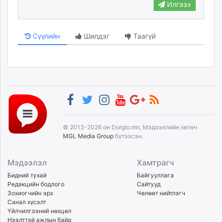
Илгээх
Сүүлийн
Шилдэг
Таагүй
© 2013-2026 он Dorgio.mn, Мэдээллийн хөтөч
MGL Media Group
бүтээсэн.
Мэдээлэл
Хамтрагч
Бидний тухай
Байгууллага
Редакцийн бодлого
Сайтууд
Зохиогчийн эрх
Чөлөөт нийтлэгч
Санал хүсэлт
Үйлчилгээний нөхцөл
Нээлттэй ажлын байр