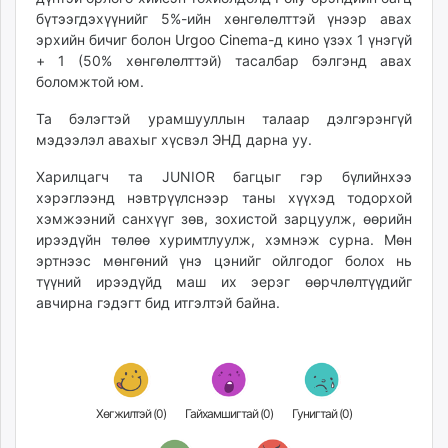
бүтээгдэхүүнийг 5%-ийн хөнгөлөлттэй үнээр авах
эрхийн бичиг болон
Urgoo Cinema
-д кино үзэх 1 үнэгүй
+ 1 (50% хөнгөлөлттэй) тасалбар бэлгэнд авах
боломжтой юм.
Та бэлэгтэй урамшууллын талаар дэлгэрэнгүй
мэдээлэл авахыг хүсвэл
ЭНД
дарна уу.
Харилцагч та JUNIOR багцыг гэр бүлийнхээ
хэрэглээнд нэвтрүүлснээр таны хүүхэд тодорхой
хэмжээний санхүүг зөв, зохистой зарцуулж, өөрийн
ирээдүйн төлөө хуримтлуулж, хэмнэж сурна. Мөн
эртнээс мөнгөний үнэ цэнийг ойлгодог болох нь
түүний ирээдүйд маш их эерэг өөрчлөлтүүдийг
авчирна гэдэгт бид итгэлтэй байна.
Хөгжилтэй (
0
)
Гайхамшигтай (
0
)
Гунигтай (
0
)