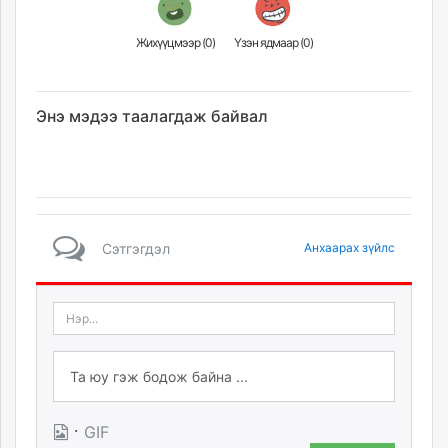
Жихүүцмээр (
0
)
Үзэн ядмаар (
0
)
Энэ мэдээ таалагдаж байвал
Сэтгэгдэл
Анхаарах зүйлс
·
GIF