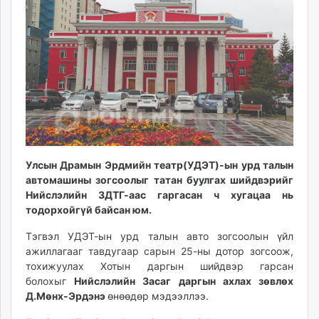
ikon.mn
mnb.mn
Livetv.mn
Eguur.mn
24tsag.mn
shuud.mn
eagle.mn
ergelt.mn
zarig.mn
Улсын Драмын Эрдмийн театр(УДЭТ)-ын урд талын
today.mn
автомашины зогсоолыг татан буулгах шийдвэрийг
zuv.mn
Нийслэлийн ЗДТГ-аас гаргасан ч хугацаа нь
mminfo.mn
тодорхойгүй байсан юм.
ugluu.mn
Тэгвэл УДЭТ-ын урд талын авто зогсоолын үйл
urlag.mn
ажиллагааг тавдугаар сарын 25-ны дотор зогсоож,
unen.mn
тохижуулах Хотын даргын шийдвэр гарсан
asu.mn
болохыг
Нийслэлийн Засаг даргын ахлах зөвлөх
Д.Мөнх-Эрдэнэ
өнөөдөр мэдээллээ.
shudarga.mn
shuurhai.mn