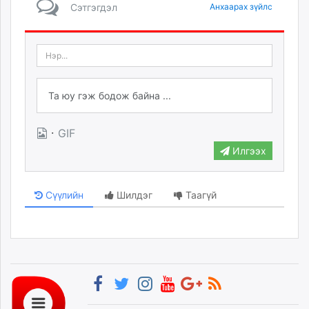
Сэтгэгдэл
Анхаарах зүйлс
·
GIF
Илгээх
Сүүлийн
Шилдэг
Таагүй