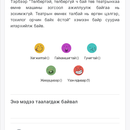
Тэрбээр "Төлбөртэй, төлбөргүй ч бай төв театрынхаа
unuudur.mn
өмнө машины зогсоол ажиллуулж байгаа нь
isee.mn
зохимжгүй. Театрын өмнөх талбай нь өргөн цэлгэр,
тохилог орчин байх ёстой" хэмээн байр сууриа
mglradio.com
илэрхийлж байв.
fact.mn
itoim.mn
tumen.mn
shuum.mn
times.mn
Хөгжилтэй (
)
Гайхамшигтай (
)
Гунигтай (
)
tvmongolia.mn
mass.mn
unegui.mn
Жихүүцмээр (
)
Үзэн ядмаар (
1
)
assa.mn
toim.mn
tac.mn
Энэ мэдээ таалагдаж байвал
paparazzi.mn
unread.today