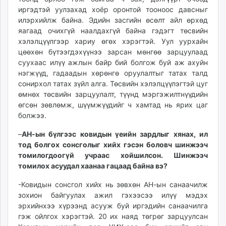
иргэдтэй уулзахад хоёр оронтой тооноос давсныг
илэрхийлж байна. Эдийн засгийн өсөлт айл өрхөд
яагаад очихгүй наалдахгүй байна гэдэгт төсвийн
хэлэлцүүлгээр хариу өгөх хэрэгтэй. Уул уурхайн
цөөхөн бүтээгдэхүүнээ зарсан мөнгөө зарцуулаад
суухаас илүү ажлын байр бий болгож буй аж ахуйн
нэгжүүд, гадаадын хөрөнгө оруулалтыг татах талд
сонирхол татах зүйл алга. Төсвийн хэлэлцүүлэгтэй цуг
өмнөх төсвийн зарцуулалт, түүнд мэргэжилтнүүдийн
өгсөн зөвлөмж, шүүмжүүдийг ч хамтад нь ярих цаг
болжээ.
–
АН-ын бүлгээс ковидын үеийн зардлыг хянах, ил
тод болгох сонсголыг хийх гэсэн боловч шинжээч
томилогдоогүй учраас хойшилсон. Шинжээч
томилох асуудал хаанаа гацаад байна вэ?
-Ковидын сонсгол хийх нь зөвхөн АН-ын санаачилж
зохион байгуулах ажил гэхээсээ илүү мэдэх
эрхийнхээ хүрээнд асууж буй иргэдийн санаачилга
гэж ойлгох хэрэгтэй. 20 их наяд төгрөг зарцуулсан