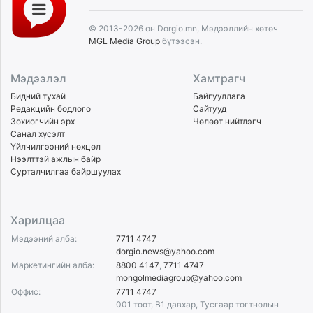
© 2013-2026 он Dorgio.mn, Мэдээллийн хөтөч
MGL Media Group
бүтээсэн.
Мэдээлэл
Хамтрагч
Бидний тухай
Байгууллага
Редакцийн бодлого
Сайтууд
Зохиогчийн эрх
Чөлөөт нийтлэгч
Санал хүсэлт
Үйлчилгээний нөхцөл
Нээлттэй ажлын байр
Сурталчилгаа байршуулах
Харилцаа
Мэдээний алба:
7711 4747
dorgio.news@yahoo.com
Маркетингийн алба:
8800 4147
,
7711 4747
mongolmediagroup@yahoo.com
Оффис:
7711 4747
001 тоот, B1 давхар, Тусгаар тогтнолын