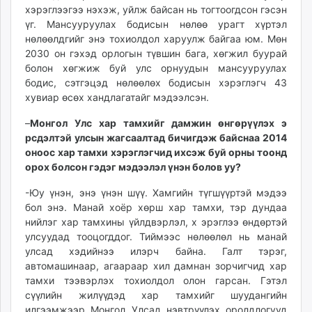
хэрэглээгээ нэхэж, уйлж байсан нь тогтоогдсон гэсэн
үг. Мансууруулах бодисын нөлөө урагт хүртэл
нөлөөлдгийг энэ тохиолдол харуулж байгаа юм. Мөн
2030 он гэхэд орлогын түвшин бага, хөгжил буурай
болон хөгжиж буй улс орнуудын мансууруулах
бодис, сэтгэцэд нөлөөлөх бодисын хэрэглэгч 43
хувиар өсөх хандлагатайг мэдээлсэн.
–
Монгол Улс хар тамхийг дамжин өнгөрүүлэх э
рсдэлтэй улсын жагсаалтад бичигдэж байснаа 2014
оноос хар тамхи хэрэглэгчид ихсэж буй орны тоонд
орох болсон гэдэг мэдээлэл үнэн болов уу?
-Юу үнэн, энэ үнэн шүү. Хамгийн түгшүүртэй мэдээ
бол энэ. Манай хоёр хөрш хар тамхи, тэр дундаа
нийлэг хар тамхины үйлдвэрлэл, х эрэглээ өндөртэй
улсуудад тооцогддог. Тиймээс нөлөөлөл нь манай
улсад хэдийнээ илэрч байна. Галт тэрэг,
автомашинаар, агаараар хил дамнан зорчигчид хар
тамхи тээвэрлэх тохиолдол олон гарсан. Гэтэл
сүүлийн жилүүдэд хар тамхийг шуудангийн
илгээмжээр Монгол Улсад нэвтрүүлэх оролдлогууд