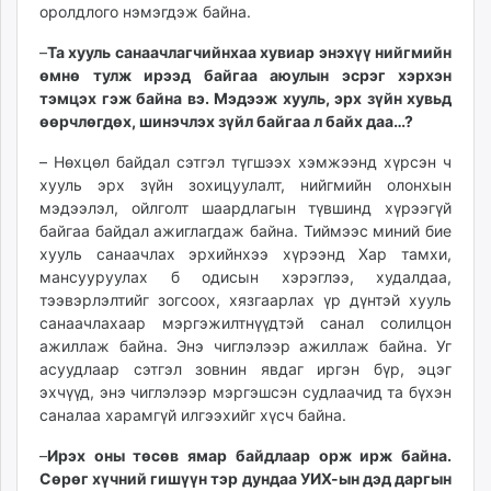
оролдлого нэмэгдэж байна.
–
Та хууль санаачлагчийнхаа хувиар энэхүү нийгмийн
өмнө тулж ирээд байгаа аюулын эсрэг хэрхэн
тэмцэх гэж байна вэ. Мэдээж хууль, эрх зүйн хувьд
өөрчлөгдөх, шинэчлэх зүйл байгаа л байх даа…?
– Нөхцөл байдал сэтгэл түгшээх хэмжээнд хүрсэн ч
хууль эрх зүйн зохицуулалт, нийгмийн олонхын
мэдээлэл, ойлголт шаардлагын түвшинд хүрээгүй
байгаа байдал ажиглагдаж байна. Тиймээс миний бие
хууль санаачлах эрхийнхээ хүрээнд Хар тамхи,
мансууруулах б одисын хэрэглээ, худалдаа,
тээвэрлэлтийг зогсоох, хязгаарлах үр дүнтэй хууль
санаачлахаар мэргэжилтнүүдтэй санал солилцон
ажиллаж байна. Энэ чиглэлээр ажиллаж байна. Уг
асуудлаар сэтгэл зовнин явдаг иргэн бүр, эцэг
эхчүүд, энэ чиглэлээр мэргэшсэн судлаачид та бүхэн
саналаа харамгүй илгээхийг хүсч байна.
–
Ирэх оны төсөв ямар байдлаар орж ирж байна.
Сөрөг хүчний гишүүн тэр дундаа УИХ-ын дэд даргын