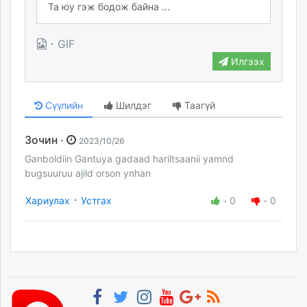
·
GIF
Илгээх
Сүүлийн
Шилдэг
Таагүй
Зочин ·
2023/10/26
Ganboldiin Gantuya gadaad hariltsaanii yamnd
bugsuuruu ajild orson ynhan
·
Хариулах
Устгах
-
0
-
0