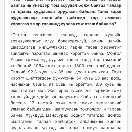
байгаа нь үнэхээр том асуудал болж байгаа талаар
unuudur.mn
та цахим хуудаснаа оруулсан байсан. Таны харж
isee.mn
судалсанаар өнөөгийн нийгэмд хар тамхины
mglradio.com
хэрэглээ ямар түвшинд хүрсэн гэж үзэж байна вэ?
fact.mn
-Сэтгэл түгшээсэн тоонууд хараад хуулийн
itoim.mn
зохицуулалтыг илүү боловсронгуй, орчин цагийн
tumen.mn
шаардлагад нийцүүлэхээс гадна төсөв хөрөнгийг
shuum.mn
зайлшгүй яаралтай шийдэх хэрэгтэй байна. Монгол
times.mn
Улсын хэмжээнд сүүлийн таван жилд хар тамхитай
tvmongolia.mn
холбоотой 1064 гэмт хэрэгт 1300 хүн холбогджээ.
mass.mn
Тэдний 92.3 хувь нь 35-аас доош насныхан. Гэмт
хэрэгт шийтгэгдсэн хүмүүсийн 54 хувь 25-аас доош
unegui.mn
насныхан байна. 91 хувь нь эрэгтэй, 8.9 хувь нь
assa.mn
эмэгтэй гэх мэт. Жил ирэх тусам энэ төрлийн гэмт
toim.mn
хэрэг үйлдэгчдийн нас залуужиж байгаа нь тодорхой
tac.mn
болсон. 13 настай охин хар тамхи хэрэглэсний
paparazzi.mn
улмаас байцаагдаж, шалгуулсан тохиолдол ч гарсан
байна. Хүүхдүүд мансуурах бодист татагдах, донтох
unread.today
шалтгааны талаар холбогдох албаныхны хийсэн
судалгаанаас үзэхэд их төлөв сониуч зангаасаа