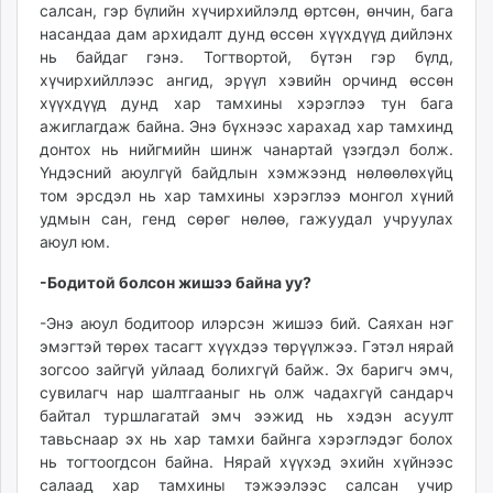
салсан, гэр бүлийн хүчирхийлэлд өртсөн, өнчин, бага
насандаа дам архидалт дунд өссөн хүүхдүүд дийлэнх
нь байдаг гэнэ. Тогтвортой, бүтэн гэр бүлд,
хүчирхийллээс ангид, эрүүл хэвийн орчинд өссөн
хүүхдүүд дунд хар тамхины хэрэглээ тун бага
ажиглагдаж байна. Энэ бүхнээс харахад хар тамхинд
донтох нь нийгмийн шинж чанартай үзэгдэл болж.
Үндэсний аюулгүй байдлын хэмжээнд нөлөөлөхүйц
том эрсдэл нь хар тамхины хэрэглээ монгол хүний
удмын сан, генд сөрөг нөлөө, гажуудал учруулах
аюул юм.
-Бодитой болсон жишээ байна уу?
-Энэ аюул бодитоор илэрсэн жишээ бий. Саяхан нэг
эмэгтэй төрөх тасагт хүүхдээ төрүүлжээ. Гэтэл нярай
зогсоо зайгүй уйлаад болихгүй байж. Эх баригч эмч,
сувилагч нар шалтгааныг нь олж чадахгүй сандарч
байтал туршлагатай эмч ээжид нь хэдэн асуулт
тавьснаар эх нь хар тамхи байнга хэрэглэдэг болох
нь тогтоогдсон байна. Нярай хүүхэд эхийн хүйнээс
салаад хар тамхины тэжээлээс салсан учир