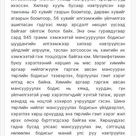
ихэссэн. Хилээр хууль бусаар нэвтрүүлсэн хар
тамхины 40 хувийг газрын боомтоор, дөрвөн хувийг
агаарын боомтоор, 56 хувийг илгээмжийн үйлчилгээ
ашигласан гэдгээс ямар эрсдэлт нөхцөл үүсээд
байгааг ойлгож болох байх. Энэ оны гуравдугаар
сард 945 грамм хэмжээтэй мансууруулах бодисыг
шуудангийн илгээмжээр хилээр нэвтрүүлсэн
үйлдлийг илрүүлж, таслан зогсоосон нь хамгийн их
хэмжээтэй гэж тооцогдож байгаа юм. Метамфетамин
буюу хэрэглээний нэршил нь мөс зэрэг химийн
аргаар нийлэгжүүлж гаргаж авсан мансуурах
төрлийн бодисыг тээвэрлэх, борлуулах гэмт хэрэг
илтэд өсч байна. Химийн аргаар гаргаж авсан
мансууруулах бодис нь хямд, хурдан, гүн
үйлчилгээтэй учир хэрэглэгчдийг хүчтэй татаж, эрүүл
мэндэд нь ноцтой хохирол учруулдаг гэсэн. Шинэ
төрлийн нийлэг мансууруулах бодисын үйлдвэрлэл,
хэрэглээ хөрш орнуудад энэ төрлийн гэмт хэрэг жил
ирэх олноор бүртгэгдсээр байгаа юм. Хөршүүдээс
гадна бусад улсаас мансууруулах эм, сэтгэцэд
нөлөөлөх бодисыг манай улс руу нэвтрүүлэх