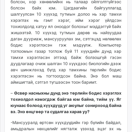
болсон, хор хөнөөлийнх нь талаар ойлголтгүйгээс
болсон байх юм. Цагдаагийн байгууллагад
шалгуулсан 10 хүүхэд тутмын долоо нь хар тамхи
хэрэглэх нь гэмт хэрэг, ийм хэрэг үйлдсэн
тохиолдолд хатуу ял оноодог болохыг мэддэггүй байх
жишээтэй. 10 хүүхэд тутмын дөрөв нь найзуудаа
даган дууриаж, мансууруулах эм, сэтгэцэд нөлөөлөх
бодис хэрэглэсэн гэж мэдүүлж. Компьютер
тоглоомын газар тоглож буй 11 хүүхдийн дунд хар
тамхи хэрэглэсэн этгээд байж болзошгүй гэсэн
дуудлагаар очиж шалган 10 хүүхдээс биологийн дээж
авч шинжлэхэд бүгд хар тамхины төрлийн бодис
хэрэглэсэн нь тогтоогдсон байна. Энэ бол маш
аймшигтай, сэтгэл түгшээсэн тоон баримт.
–
Өсвөр насныхны дунд энэ төрлийн бодис хэрэглэх
тохиолдол нэмэгдэж байгаа юм байна, тийм үү. Яг
юунаас болоод хүүхдүүд уг аюулыг сонирхоод байна
вэ. Энэ өнцгөөр та судалгаа харав уу?
-Мансууралд өртсөн хүүхдүүдийн гэр бүлийн байдал,
амьдралын нөхцөлийг нягталж үзэхэд эцэг эх нь