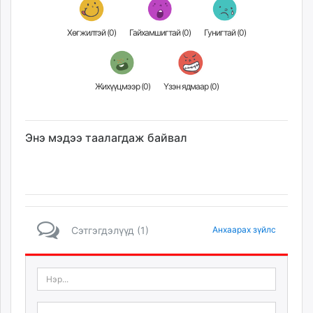
Хөгжилтэй (
0
)
Гайхамшигтай (
0
)
Гунигтай (
0
)
Жихүүцмээр (
0
)
Үзэн ядмаар (
0
)
Энэ мэдээ таалагдаж байвал
Сэтгэгдэлүүд (1)
Анхаарах зүйлс