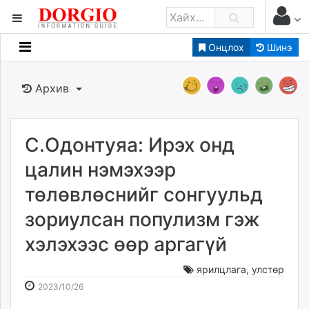
Онцлох
Шинэ
Мэдээллийн
Зар мэдээллийн
Архив
Банк санхүү
Бизнес ААН
Төрийн
С.Одонтуяа: Ирэх онд
Нийслэлийн
цалин нэмэхээр
төлөвлөснийг сонгуульд
dorgio.mn
зориулсан популизм гэж
Gogo.mn
caak.mn
хэлэхээс өөр аргагүй
news.mn
zindaa.mn
ярилцлага
,
улстөр
2023-
2026-
Baabar.mn
2023/10/26
10-
08-
tovch.mn