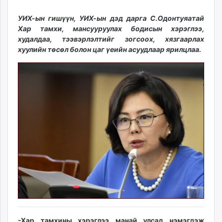
26
07
ikon.mn
11:44:57
18:50:51
УИХ-ын гишүүн, УИХ-ын дэд дарга С.Одонтуяатай
mnb.mn
Хар тамхи, мансууруулах бодисын хэрэглээ,
Livetv.mn
худалдаа, тээвэрлэлтийг зогсоох, хязгаарлах
Eguur.mn
хуулийн төсөл болон цаг үеийн асуудлаар ярилцлаа.
24tsag.mn
shuud.mn
eagle.mn
ergelt.mn
zarig.mn
today.mn
zuv.mn
mminfo.mn
ugluu.mn
urlag.mn
unen.mn
asu.mn
shudarga.mn
shuurhai.mn
-Хар тамхины хэрэглээ манай улсад нэмэгдэж