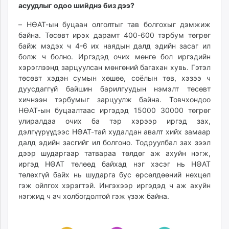
асуудлыг одоо шийднэ биз дээ?
– НӨАТ-ын буцаан олголтыг тав болгохыг дэмжиж
байна. Төсөвт ирэх дарамт 400-600 тэрбум төгрөг
байж мэдэх ч 4-6 их наядын далд эдийн засаг ил
болж ч болно. Иргэдэд очих мөнгө бол иргэдийн
хэрэглээнд зарцуулсан мөнгөний багахан хувь. Гэтэл
төсөвт хэдэн сумын хөшөө, соёлын төв, хэзээ ч
дуусдаггүй байшин барилгуудын нэмэлт төсөвт
хичнээн тэрбумыг зарцуулж байна. Товчхондоо
НӨАТ-ын буцаалтаас иргэдэд 15000 30000 төгрөг
улиралдаа очих ба тэр хэрээр иргэд зах,
дэлгүүрүүдээс НӨАТ-тай худалдан авалт хийх замаар
далд эдийн засгийг ил болгоно. Тодруулбал зах зээл
дээр шударгаар татвараа төлдөг аж ахуйн нэгж,
иргэд НӨАТ төлөөд байхад нэг хэсэг нь НӨАТ
төлөхгүй байх нь шударга бус өрсөлдөөний нөхцөл
гэж ойлгох хэрэгтэй. Ингэхээр иргэдэд ч аж ахуйн
нэгжид ч ач холбогдолтой гэж үзэж байна.