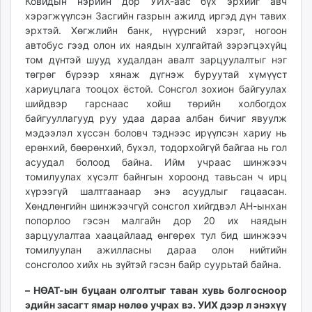
Ковидын нэрийн дор УИХ-аас бүх эрхийг авч
хэрэгжүүлсэн Засгийн газрын ажилд иргэд дүн тавих
эрхтэй. Хөгжлийн банк, нүүрсний хэрэг, ногоон
автобус гээд олон их наядын хулгайтай зэрэгцэхүйц
том дүнтэй шууд худалдан авалт зарцуулалтыг нэг
төгрөг бүрээр хянаж дүгнэж буруутай хүмүүст
хариуцлага тооцох ёстой. Сонсгол зохион байгуулах
шийдвэр гарснаас хойш төрийн холбогдох
байгууллагууд руу удаа дараа албан бичиг явуулж
мэдээлэл хүссэн боловч тэднээс ирүүлсэн хариу нь
ерөнхий, бөөрөнхий, бүхэл, тодорхойгүй байгаа нь гол
асуудал болоод байна. Ийм учраас шинжээч
томилуулах хүсэлт байнгын хороонд тавьсан ч ирц
хүрээгүй шалтгаанаар энэ асуудлыг гацаасан.
Хөндлөнгийн шинжээчгүй сонсгол хийгдвэл АН-ынхан
попорлоо гэсэн малгайн дор 20 их наядын
зарцуулалтаа хаацайлаад өнгөрөх тул бид шинжээч
томилуулан ажилласны дараа олон нийтийн
сонсголоо хийх нь зүйтэй гэсэн байр суурьтай байна.
– НӨАТ-ын буцаан олголтыг таван хувь болгосноор
эдийн засагт ямар нөлөө учрах вэ. УИХ дээр л энэхүү