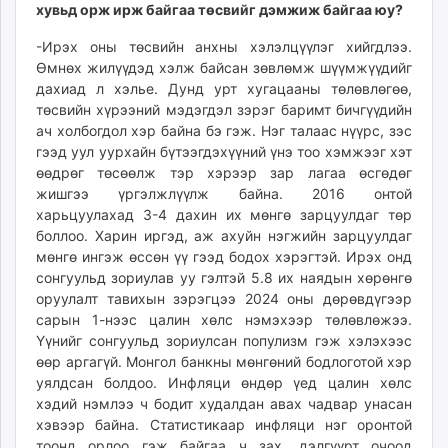
хувьд орж ирж байгаа төсвийг дэмжиж байгаа юу?
-Ирэх оны төсвийн анхны хэлэлцүүлэг хийгдлээ.
Өмнөх жилүүдэд хэлж байсан зөвлөмж шүүмжүүдийг
дахиад л хэлье. Дунд урт хугацааны төлөвлөгөө,
төсвийн хүрээний мэдэгдэл зэрэг баримт бичгүүдийн
ач холбогдол хэр байна бэ гэж. Нэг талаас нүүрс, зэс
гээд уул уурхайн бүтээгдэхүүний үнэ тоо хэмжээг хэт
өөдрөг төсөөлж тэр хэрээр зар лагаа өсгөдөг
жишгээ үргэлжлүүлж байна. 2016 онтой
харьцуулахад 3-4 дахин их мөнгө зарцуулдаг төр
боллоо. Харин иргэд, аж ахуйн нэгжийн зарцуулдаг
мөнгө ингэж өссөн үү гээд бодох хэрэгтэй. Ирэх онд
сонгуульд зориулав уу гэлтэй 5.8 их наядын хөрөнгө
оруулалт тавихын зэрэгцээ 2024 оны дөрөвдүгээр
сарын 1-нээс цалин хөлс нэмэхээр төлөвлөжээ.
Үүнийг сонгуульд зориулсан популизм гэж хэлэхээс
өөр аргагүй. Монгол банкны мөнгөний бодлоготой хэр
уялдсан болдоо. Инфляци өндөр үед цалин хөлс
хэдий нэмлээ ч бодит худалдан авах чадвар унасан
хэвээр байна. Статистикаар инфляци нэг оронтой
тоонд орлоо гэж байгаа ч зах, дэлгүүрт очоод