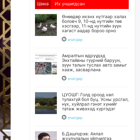
Шинэ
Их уншигдсан
Өнөөдөр ихэнх нутгаар халах
боловч 9, 10-нд нутгийн төв
хэсгээр, 11-нд нутгийн зүүн
хагаст аадар бороо орно
өчигдѳр
Амралтын өдрүүдэд
Энхтайвны гүүрний баруун,
зүүн талын туслах авто замыг
хааж, засварлана
өчигдѳр
ЦУОШГ: Голд ороод хөл
тулахгүй бол буц. Усны урсгал,
нүх, хуйлрал гэнэт хүнийг
татаж живэхэд хүргэдэг
өчигдѳр
Б.Дашпүрэв: Аялал
жуулчлалын үйлчилгээ