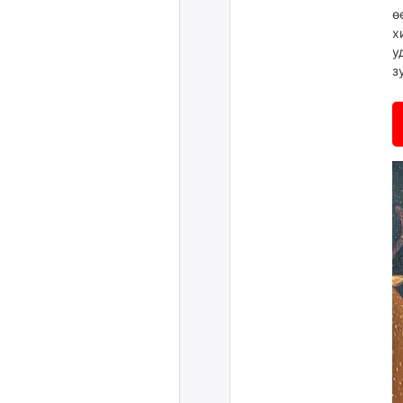
ө
х
у
з