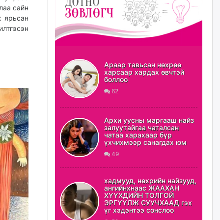
Ц.Сандаг-Очир: COP17 ба
лаа сайн
COP31 хурлын уялдаа нь
Риогийн гурван конвенцын
ж ярьсан
нэгдсэн хэрэгжилтийг ахиулах
илтгэсэн
чухал алхам болно
уржигдар
Араар тавьсан нөхрөө
Замын хөдөлгөөнд оролцож
харсаар хардах өвчтэй
байх үедээ ноцтой зөрчил
боллоо
гаргасан жолооч Б-д
62
хариуцлага тооцож, ажлаас
нь чөлөөлжээ
уржигдар
Архи уусны маргааш найз
залуутайгаа чаталсан
чатаа харахаар бүр
Нийслэлийн цэцэрлэгт
үхчихмээр санагдах юм
хамрагдах I шатны бүртгэл
эхлэхэд ГУРАВ хоног үлдлээ
49
уржигдар
хадмууд, нөхрийн найзууд,
ангийнхнаас ЖААХАН
Энэ оны эхний долоон сард
ХҮҮХДИЙН ТОЛГОЙ
нийт 5,202,315 зөрчил
ЭРГҮҮЛЖ СУУЧХААД гэх
бүртгэгджээ
үг хэдэнтээ сонслоо