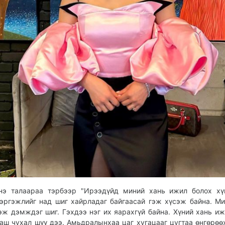
нэ талаараа тэрбээр "Ирээдүйд миний хань ижил болох хү
эргэжлийг над шиг хайрладаг байгаасай гэж хүсэж байна. Ми
эж дэмждэг шиг. Гэхдээ нэг их яарахгүй байна. Хүний хань иж
аш чухал шүү дээ. Амьдралынхаа цаг хугацааг цугтаа өнгөрөө