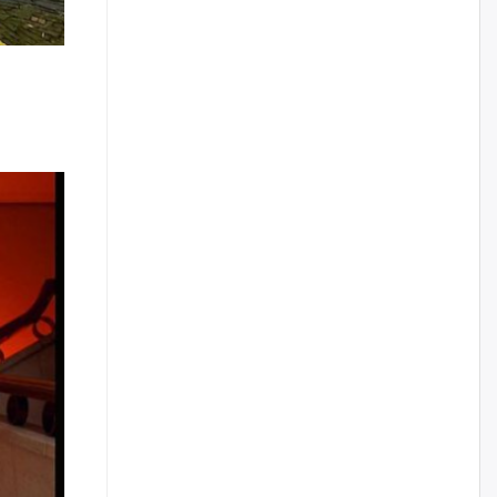
наймдугаар сарын 14-нөөс
ажиллуулж эхэлнэ
уржигдар
Орон сууц, нийтийн аж ахуй,
авто зам, тохижилт
үйлчилгээний ажилтнуудын
ХАРИЛЦАА хандлагатай
холбоотой ГОМДОЛ их байгааг
дурдлаа
уржигдар
Бариста хийх нь залуусын
дунд яагаад трэнд болов
2026/08/06
Өмгөөлөгч Б.Оюунбилэг:
"Урьхан" Б.Чинбат гэж хүн
бизнес хамтрагчаа гүтгэж
хууль хяналтын байгууллагаар
шалгуулж, торны цаана
суулгана гэх мэтээр дарамталдаг