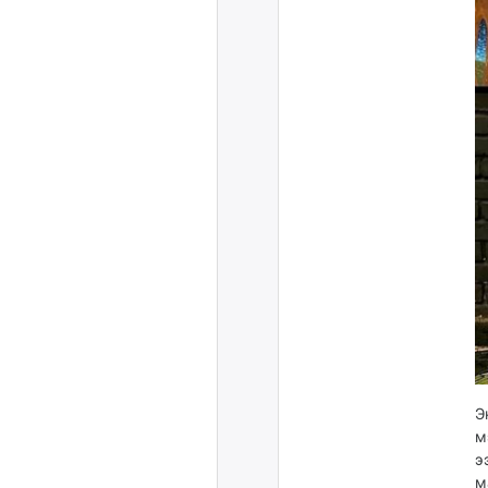
Э
м
э
м