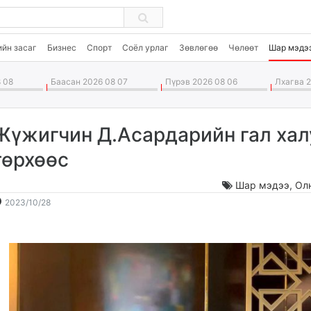
ийн засаг
Бизнес
Спорт
Соёл урлаг
Зөвлөгөө
Чөлөөт
Шар мэдэ
 08
Баасан 2026 08 07
Пүрэв 2026 08 06
Лхагва 2
Жүжигчин Д.Асардарийн гал хал
төрхөөс
Шар мэдээ
,
Ол
2023-
2026-
2023/10/28
10-
08-
28
09
12:29:13
14:43:16