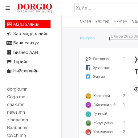
Эхлэл
Улс төр
Нийгэм
Эд
Мэдээллийн
Зар мэдээллийн
Бямба 2026 08
өчигдѳр
Банк санхүү
Бизнес ААН
1
Сэтгэгдэл
Төрийн
Хуваалцах
Нийслэлийн
Жиргээ
dorgio.mn
2
Хөгжилтэй
Gogo.mn
caak.mn
1
Гайхамшигтай
news.mn
Гунигтай
zindaa.mn
1
Жихүүцмээр
Baabar.mn
2
Үзэн ядмаар
tovch.mn