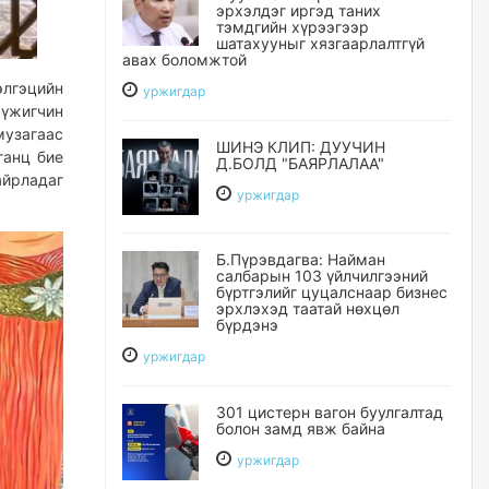
эрхэлдэг иргэд таних
тэмдгийн хүрээгээр
шатахууныг хязгаарлалтгүй
авах боломжтой
элгэцийн
уржигдар
жүжигчин
музагаас
ШИНЭ КЛИП: ДУУЧИН
ганц бие
Д.БОЛД "БАЯРЛАЛАА"
айрладаг
уржигдар
Б.Пүрэвдагва: Найман
салбарын 103 үйлчилгээний
бүртгэлийг цуцалснаар бизнес
эрхлэхэд таатай нөхцөл
бүрдэнэ
уржигдар
301 цистерн вагон буулгалтад
болон замд явж байна
уржигдар