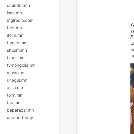
unuudur.mn
isee.mn
mglradio.com
У
fact.mn
у
itoim.mn
Д
tumen.mn
ш
б
shuum.mn
э
times.mn
tvmongolia.mn
mass.mn
unegui.mn
assa.mn
toim.mn
tac.mn
paparazzi.mn
unread.today