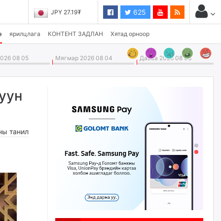
625
JPY 27.19₮
CHF 3,824.26₮
э
ярилцлага
КОНТЕНТ ЗАДЛАН
Хятад орноор
026 08 05
Мягмар 2026 08 04
Даваа 2026 08 03
уун
ны танил