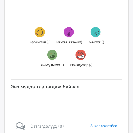
Хөгжилтэй (
3
)
Гайхамшигтай (
3
)
Гунигтай (
)
Жихүүцмээр (
1
)
Үзэн ядмаар (
2
)
Энэ мэдээ таалагдаж байвал
Сэтгэгдэлүүд (8)
Анхаарах зүйлс