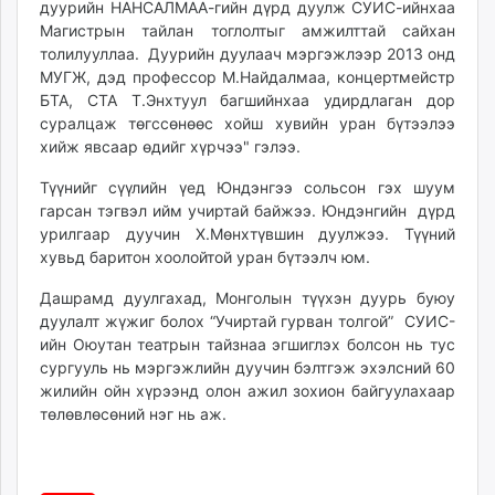
дуурийн НАНСАЛМАА-гийн дүрд дуулж СУИС-ийнхаа
ikon.mn
Магистрын тайлан тоглолтыг амжилттай сайхан
mnb.mn
толилууллаа. Дуурийн дуулаач мэргэжлээр 2013 онд
Livetv.mn
МУГЖ, дэд профессор М.Найдалмаа, концертмейстр
Eguur.mn
БТА, СТА Т.Энхтуул багшийнхаа удирдлаган дор
суралцаж төгссөнөөс хойш хувийн уран бүтээлээ
24tsag.mn
хийж явсаар өдийг хүрчээ" гэлээ.
shuud.mn
eagle.mn
Түүнийг сүүлийн үед Юндэнгээ сольсон гэх шуум
ergelt.mn
гарсан тэгвэл ийм учиртай байжээ. Юндэнгийн дүрд
урилгаар дуучин Х.Мөнхтүвшин дуулжээ. Түүний
zarig.mn
хувьд баритон хоолойтой уран бүтээлч юм.
today.mn
zuv.mn
Дашрамд дуулгахад, Монголын түүхэн дуурь буюу
mminfo.mn
дуулалт жүжиг болох “Учиртай гурван толгой” СУИС-
ийн Оюутан театрын тайзнаа эгшиглэх болсон нь тус
ugluu.mn
сургууль нь мэргэжлийн дуучин бэлтгэж эхэлсний 60
urlag.mn
жилийн ойн хүрээнд олон ажил зохион байгуулахаар
unen.mn
төлөвлөсөний нэг нь аж.
asu.mn
shudarga.mn
shuurhai.mn