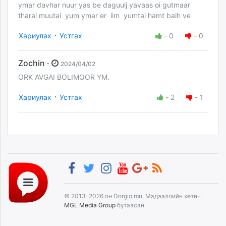
ymar davhar nuur yas be daguulj yavaas oi gutmaar
tharai muutai yum ymar er iim yumtai hamt baih ve
·
Хариулах
Устгах
-
0
-
0
Zochin ·
2024/04/02
ORK AVGAI BOLIMOOR YM.
·
Хариулах
Устгах
-
2
-
1
© 2013-2026 он Dorgio.mn, Мэдээллийн хөтөч
MGL Media Group
бүтээсэн.