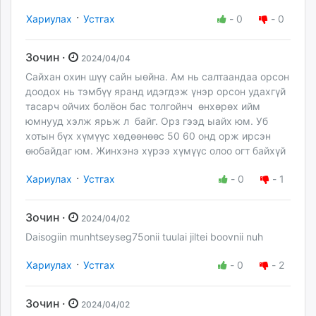
·
Хариулах
Устгах
-
0
-
0
Зочин ·
2024/04/04
Сайхан охин шүү сайн ыөйна. Ам нь салтаандаа орсон
доодох нь тэмбүү яранд идэгдэж үнэр орсон удахгүй
тасарч ойчих болёон бас толгойнч өнхөрөх ийм
юмнууд хэлж ярьж л байг. Орз гээд ыайх юм. Уб
хотын бүх хүмүүс хөдөөнөөс 50 60 онд орж ирсэн
өюбайдаг юм. Жинхэнэ хүрээ хүмүүс олоо огт байхүй
·
Хариулах
Устгах
-
0
-
1
Зочин ·
2024/04/02
Daisogiin munhtseyseg75onii tuulai jiltei boovnii nuh
·
Хариулах
Устгах
-
0
-
2
Зочин ·
2024/04/02