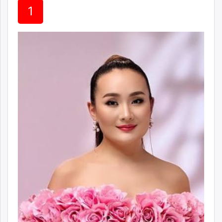
1
unuudur.mn
isee.mn
mglradio.com
fact.mn
itoim.mn
tumen.mn
shuum.mn
times.mn
tvmongolia.mn
mass.mn
unegui.mn
assa.mn
toim.mn
tac.mn
paparazzi.mn
unread.today