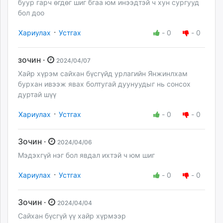
буур гарч өгдөг шиг бгаа юм инээдтэй ч хун сургууд
бол доо
·
Хариулах
Устгах
-
0
-
0
зочин ·
2024/04/07
Хайр хүрэм сайхан бүсгүйд урлагийн Янжинлхам
бурхан ивээж явах болтугай дуунуудыг нь сонсох
дуртай шүү
·
Хариулах
Устгах
-
0
-
0
Зочин ·
2024/04/06
Мэдэхгүй нэг бол явдал ихтэй ч юм шиг
·
Хариулах
Устгах
-
0
-
0
Зочин ·
2024/04/04
Сайхан бүсгүй үү хайр хүрмээр