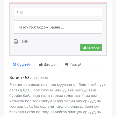
·
GIF
Илгээх
Сүүлийн
Шилдэг
Таагүй
Зочин ·
2024/04/08
Энэ нөгөө салсан нөхөрөө муулаад эр болгонтой сууж
салахд бдаш орк хуухэн мөн уу энэ оркууд яанз
бурийн байдлаар нэрд гарлаа гэдэг шиг бгаа юм
хотыхон бол тоохгчигуй ш дээ харин энэ оркууд нь
тоогоод суйд болоод энд тэнд бичэлцээд бөөн юм
болхоор нөгөө од гээд өөрийгөө ойлгцон оркууд нь