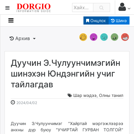
Онцлох
Шинэ
Мэдээллийн
Зар мэдээллийн
Архив
Банк санхүү
Бизнес ААН
Төрийн
Дуучин Э.Чулуунчимэгийн
Нийслэлийн
шинэхэн Юндэнгийн учиг
тайлагдав
dorgio.mn
Gogo.mn
Шар мэдээ
,
Олны танил
caak.mn
2024-
2026-
2024/04/02
news.mn
04-
08-
02
07
zindaa.mn
15:16:12
09:25:00
Дуучин Э.Чулуунчимэг "Хайртай мэргэжлээрээ
Baabar.mn
анхны дүр буюу "УЧИРТАЙ ГУРВАН ТОЛГОЙ"
tovch.mn