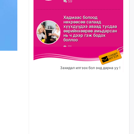
59
ХЗДХ-ын сайд С.Амарсайхан:
Авлигаар авсан хөрөнгийг
Хадмаас болоод
хурааж, нийгмийн сайн
нөхрөөсөө салаад
сайхны хөгжилд зориулах
хүүхдүүдээ аваад тусдаа
бөгөөд үүнийг хэд хэдэн эрх
өөрийнхөөрөө амьдарсан
бүхий байгууллагаас санал авна
нь ч дээр гэж бодох
боллоо
өчигдѳр
91
Шатахууныг олдож байгаа
газраас нь л авч байна. Үнэ
тарифаас илүү хангамж дээр
Захидал илгээх бол энд дарна уу !
анхаарч байна
өчигдѳр
Ц.Будханд: Дүүгээ гараад
ирнэ гэж итгэж хүлээсээр
долоон сарын хугацаа
өнгөрлөө
өчигдѳр
Барилгын салбарын 100