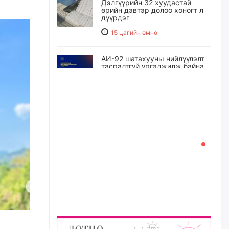
Дэлгүүрийн 32 хуудастай
өрийн дэвтэр долоо хоногт л
дүүрдэг
15 цагийн өмнө
АИ-92 шатахууны нийлүүлэлт
тасралтгүй үргэлжилж байна
15 цагийн өмнө
I ангийн цахим бүртгэл энэ
сарын 17-ноос эхэлнэ
16 цагийн өмнө
Үндсэн хууль зөрчсөн
Х.Булгантуяа, үндэсний эв
нэгдэлд харшилсан
М.Нарантуяа-Нара нарт хэзээ
хариуцлага тооцох вэ?
16 цагийн өмнө