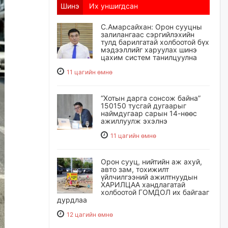
Шинэ
Их уншигдсан
С.Амарсайхан: Орон сууцны
залилангаас сэргийлэхийн
тулд барилгатай холбоотой бүх
мэдээллийг харуулах шинэ
цахим систем танилцуулна
11 цагийн өмнө
“Хотын дарга сонсож байна”
150150 тусгай дугаарыг
наймдугаар сарын 14-нөөс
ажиллуулж эхэлнэ
11 цагийн өмнө
Орон сууц, нийтийн аж ахуй,
авто зам, тохижилт
үйлчилгээний ажилтнуудын
ХАРИЛЦАА хандлагатай
холбоотой ГОМДОЛ их байгааг
дурдлаа
12 цагийн өмнө