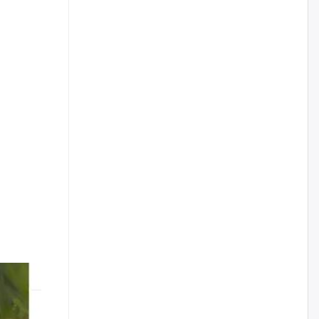
жилийн ойд зориулсан
наадмыг хойшлуулав
өчигдѳр
Монгол Улсад 162 вагон - 9720
тонн АИ-92 орж иржээ
өчигдѳр
Jade Gas: 1.1 тэрбум австрали
долларын санхүүжилтийн
эцсийн гэрээг есдүгээр сард
байгуулбал Тавантолгойн
метан хийн үйлдвэрлэлийн
өрөмдлөгийг 2027 онд эхлүүлнэ
өчигдѳр
Ханын материалд эхний
ээлжийн 6 блок орон сууцны
барилга угсралтын ажил
үргэлжилж байна
өчигдѳр