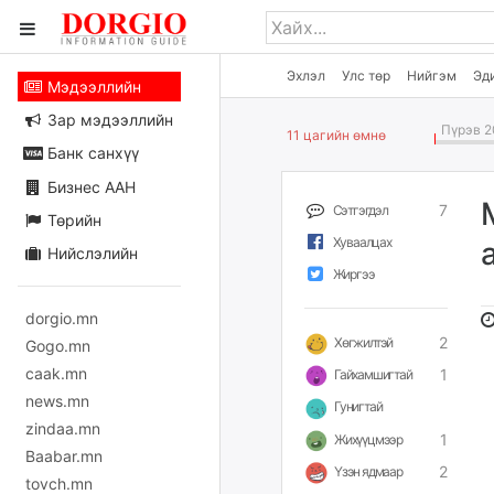
Эхлэл
Улс төр
Нийгэм
Эд
Мэдээллийн
Зар мэдээллийн
Пүрэв 2
11 цагийн өмнө
Банк санхүү
Бизнес ААН
7
Сэтгэгдэл
Төрийн
Хуваалцах
Нийслэлийн
Жиргээ
dorgio.mn
2
Хөгжилтэй
Gogo.mn
caak.mn
1
Гайхамшигтай
news.mn
Гунигтай
zindaa.mn
1
Жихүүцмээр
Baabar.mn
2
Үзэн ядмаар
tovch.mn