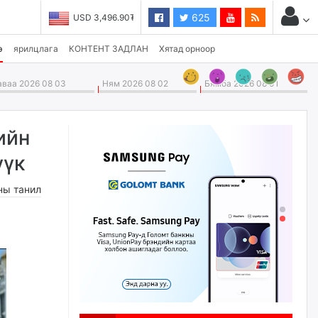
625
USD 3,496.90₮
э
ярилцлага
КОНТЕНТ ЗАДЛАН
Хятад орноор
ваа 2026 08 03
Ням 2026 08 02
Бямба 2026 08 01
ийн
үүк
ны танил