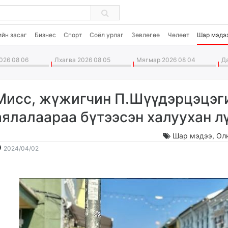
ийн засаг
Бизнес
Спорт
Соёл урлаг
Зөвлөгөө
Чөлөөт
Шар мэдэ
026 08 06
Лхагва 2026 08 05
Мягмар 2026 08 04
Да
Мисс, жүжигчин П.Шүүдэрцэцэг
аялалаараа бүтээсэн халуухан л
Шар мэдээ
,
Ол
2024-
2026-
2024/04/02
04-
08-
02
07
17:09:41
03:35:13