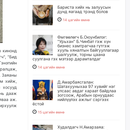
Бариста хийх нь залуусын
дунд яагаад трэнд болов
14 цагийн өмнө
Өмгөөлөгч Б.Оюунбилэг:
"Урьхан" Б.Чинбат гэж хүн
бизнес хамтрагчаа гүтгэж
хууль хяналтын байгууллагаар
ы кинонд
шалгуулж, торны цаана
ч", "Бид
суулгана гэх мэтээр дарамталдаг
Гэнэтийн
14 цагийн өмнө
уралцаж,
. Заяаны
им хийж,
Д.Амарбаясгалан:
Шатахууныхаа 97 хувийг нэг
л хосууд
улсаас авдаг хараат байдлаа
 нь дааж
зогсоож, Арабын орнуудаас
яваа аж.
нийлүүлэх ажлыг сэргээх
ёстой
нирхуулж
15 цагийн өмнө
Худалдагч Н.Амарзаяа: