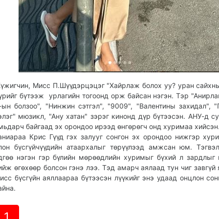
үжигчин, Мисс П.Шүүдэрцэцэг "Хайрлаж болох уу? уран сайхн
үрийг бүтээж урлагийн тогоонд орж байсан нэгэн. Тэр "Анирлаг
-ын болзоо", "Нинжин сэтгэл", "9009", "Валентины захидал", "
элэг" мюзикл, "Ану хатан" зэрэг кинонд дүр бүтээсэн. АНУ-д с
мьдарч байгаад эх орондоо ирээд өнгөрөгч онд хуримаа хийсэн
аниараа Крис Гүүд гэх залууг сонгон эх орондоо нижгэр хур
лон бүсгүйчүүдийн атаархалыг төрүүлээд амжсан юм. Тэгвэ
дгөө нэгэн гэр бүлийн мөрөөдлийн хуримыг бүхий л зардлыг
ийж өгөхөөр болсон гэнэ лээ. Тэд амарч аялаад тун чиг завгүй 
исс бүсгүйн аяллаараа бүтээсэн лүүкийг энэ удаад онцлон со
айна.
1