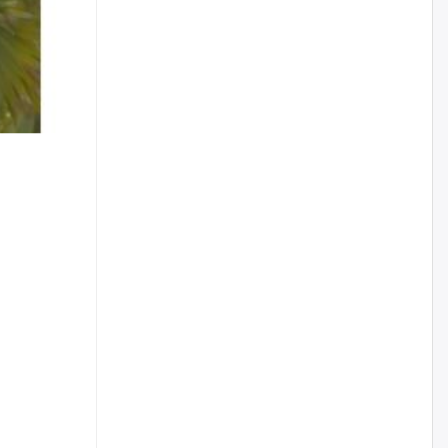
Цагдаагийн дэд хурандаа
Д.Будзаан: Хүүхдийн эсрэг
бэлгийн хүчирхийлэл үйлдвэл
бүх насаар нь хорих ял
оногдуулах хуулийн
зохицуулалттай
өчигдѳр
“Аяллын газрын зураг”-ийн
хэвлэмэл хувилбарыг Голомт
банкны салбараас үнэ
төлбөргүй авах боломжтой
өчигдѳр
ЕБС-ийн захирлын үүргийг түр
орлон гүйцэтгэгч
манаачтайгаа бүлэглэн
эзэмшлийнх нь дансаар заал,
зогсоолын төлбөр ₮121.5
саяыг авчээ
өчигдѳр