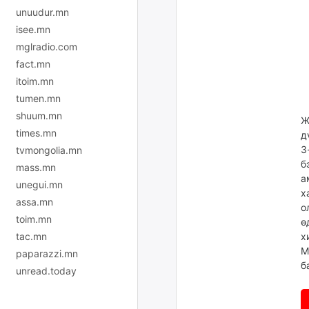
unuudur.mn
isee.mn
mglradio.com
fact.mn
itoim.mn
tumen.mn
shuum.mn
Ж
times.mn
д
3
tvmongolia.mn
б
mass.mn
а
unegui.mn
х
assa.mn
о
toim.mn
ө
tac.mn
х
М
paparazzi.mn
б
unread.today