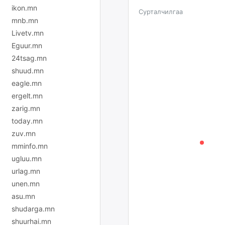
ikon.mn
Сурталчилгаа
mnb.mn
Livetv.mn
Eguur.mn
24tsag.mn
shuud.mn
eagle.mn
ergelt.mn
zarig.mn
today.mn
zuv.mn
mminfo.mn
ugluu.mn
urlag.mn
unen.mn
asu.mn
shudarga.mn
shuurhai.mn