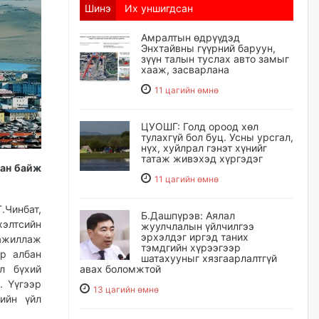
Шинэ
Их уншигдсан
Амралтын өдрүүдэд
Энхтайвны гүүрний баруун,
зүүн талын туслах авто замыг
хааж, засварлана
11 цагийн өмнө
ЦУОШГ: Голд ороод хөл
тулахгүй бол буц. Усны урсгал,
нүх, хуйлрал гэнэт хүнийг
татаж живэхэд хүргэдэг
сан байж
11 цагийн өмнө
.Чинбат,
Б.Дашпүрэв: Аялал
хэлтсийн
жуулчлалын үйлчилгээ
эрхэлдэг иргэд таних
ажиллаж
тэмдгийн хүрээгээр
ар албан
шатахууныг хязгаарлалтгүй
авах боломжтой
л бүхий
. Үүгээр
13 цагийн өмнө
ийн үйл