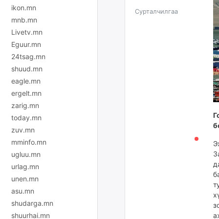
ikon.mn
Сурталчилгаа
mnb.mn
Livetv.mn
Eguur.mn
24tsag.mn
shuud.mn
eagle.mn
ergelt.mn
zarig.mn
Г
today.mn
б
zuv.mn
mminfo.mn
Э
З
ugluu.mn
д
urlag.mn
б
unen.mn
т
asu.mn
х
shudarga.mn
з
shuurhai.mn
а