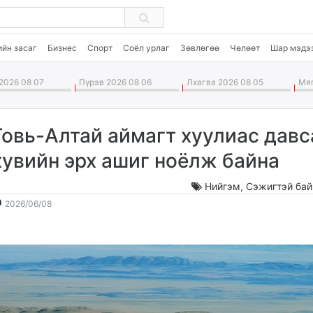
ийн засаг
Бизнес
Спорт
Соёл урлаг
Зөвлөгөө
Чөлөөт
Шар мэдэ
2026 08 07
Пүрэв 2026 08 06
Лхагва 2026 08 05
Мяг
Говь-Алтай аймагт хуулиас давс
хувийн эрх ашиг ноёлж байна
Нийгэм
,
Сэжигтэй бай
2026-
2026-
2026/06/08
06-
08-
08
08
10:20:15
02:56:58