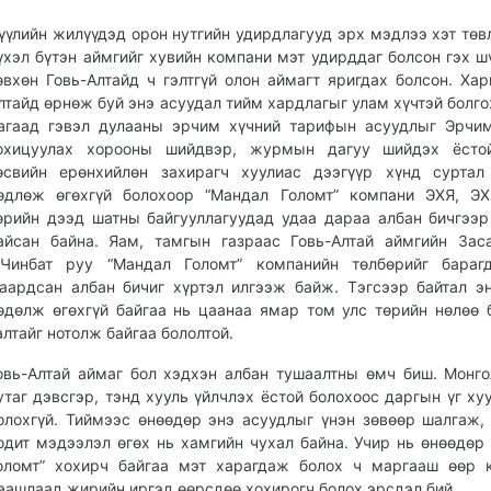
үүлийн жилүүдэд орон нутгийн удирдлагууд эрх мэдлээ хэт төв
үхэл бүтэн аймгийг хувийн компани мэт удирддаг болсон гэх 
өвхөн Говь-Алтайд ч гэлтгүй олон аймагт яригдах болсон. Хар
лтайд өрнөж буй энэ асуудал тийм хардлагыг улам хүчтэй болго
агаад гэвэл дулааны эрчим хүчний тарифын асуудлыг Эрчи
охицуулах хорооны шийдвэр, журмын дагуу шийдэх ёстой
өсвийн ерөнхийлөн захирагч хуулиас дээгүүр хүнд суртал
өдлөж өгөхгүй болохоор “Мандал Голомт” компани ЭХЯ, ЭХ
өрийн дээд шатны байгууллагуудад удаа дараа албан бичгээ
айсан байна. Яам, тамгын газраас Говь-Алтай аймгийн Зас
.Чинбат руу “Мандал Голомт” компанийн төлбөрийг барагд
аардсан албан бичиг хүртэл илгээж байж. Тэгсээр байтал э
өдөлж өгөхгүй байгаа нь цаанаа ямар том улс төрийн нөлөө 
алтайг нотолж байгаа бололтой.
овь-Алтай аймаг бол хэдхэн албан тушаалтны өмч биш. Монг
утаг дэвсгэр, тэнд хууль үйлчлэх ёстой болохоос даргын үг ху
олохгүй. Тиймээс өнөөдөр энэ асуудлыг үнэн зөвөөр шалгаж,
одит мэдээлэл өгөх нь хамгийн чухал байна. Учир нь өнөөдөр
оломт” хохирч байгаа мэт харагдаж болох ч маргааш өөр 
аашлаад жирийн иргэд өөрсдөө хохирогч болох эрсдэл бий.