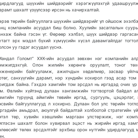
дирдлагууд шүүхийн шийдвэрийг хэрэгжүүлэхгүй удаашруул
арамт шахалт үзүүлсээр ирсэн нь хачирхалтай.
эрэв төрийн байгууллага шүүхийн шийдвэрийг үл ойшоож эхэлбэ
анц компанийн асуудал биш болно. Хуулийн засаглалын суур
анхаж байна гэсэн үг. Өөрөөр хэлбэл, шүүх шийдвэр гаргаса
утагт эрх мэдэл бүхий хүмүүсийн хүсэл давамгайлдаг тогто
олсон уу гэдэг асуудал үүснэ.
Мандал Голомт” ХХК-ийн асуудал зөвхөн нэг компанийн ал
эмжигдэхгүй. Олон жилийн хөрөнгө оруулалт, тоног төх
нженерийн байгууламж, ажилчдын хөдөлмөр, засвар үйлчи
ртөг, санхүүгийн дарамт, нэр хүндийн хохирол гээд асар том
ригдаж байна. Гэхдээ хамгийн том эрсдэл нь иргэдэд очих үр
м. Өвлийн хүйтэнд дулаан хангамжийн тогтвортой байдал а
амгийн түрүүнд аймгийн төвийн иргэд, сургууль, цэцэрлэг, 
өсвийн байгууллагууд л хохирно. Дулаан бол улс төрийн тогл
ргэдийн амьдрал, аюулгүй байдалтай холбоотой стратегийн үй
этэл төр, хувийн хэвшлийн маргаан улстөржиж, нэг комп
иглэсэн шахалт болон хувирвал эцэст нь жирийн иргэд хам
өлөөсийг төлөх эрсдэлтэйг эрхбиш орон нутгийн удирдлагууд
эн.