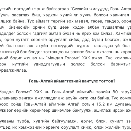
утгийн иргэдийн ярьж байгаагаар “Сүүлийн жилүүдэд Говь-Алта
Хууль засаглах биш, хэдхэн хүний үг хууль болсон хаанчлал 
элцэж байна. Тус аймагт төрийн эрх мэдэл, төсөв, тендер, орон
мч, бизнесийн орчин бүгд цөөн хэдэн албан тушаалтны ү
өдөлдөг болсон гэдгийг амтай бүхэн нь ярих юм билээ. Хамгий
ь, орон нутагт хөрөнгө оруулалт хийж, дэд бүтэц босгож, аж
ий болгосон аж ахуйн нэгжүүдийг хүртэл таалагдахгүй бол
эмжихгүй бол боодог тогтолцооны золиос болж эхэлсэн нь хара
үний бодит жишээ нь “Мандал Голомт” ХХК ажээ. Тус компан
рон нутгийн удирдлагуудын золиос болсон баримты
урвалжиллаа.
Говь-Алтай аймагтхэний вантулс тогтов?
Мандал Голомт” ХХК нь Говь-Алтай аймгийн төвийн 80 гару
улаанаар хангаж ажилладаг аж ахуйн нэгж юм байна. Тус комп
ноос хойш Говь-Алтай аймгийн Алтай хотын 15.2 км дулаа
үлжээг өөрийн хөрөнгөөр шинэчлэн байгуулж, ашиглаж ирсэн аж
улааны турба, худгийн байгууламж, өрлөг, блок, хучилт з
үтцэд их хэмжээний хөрөнгө оруулалт хийж, олон жилийн тур