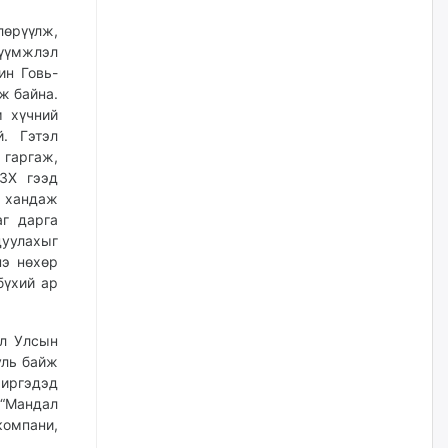
үйлчилгээний ажилтнуудын
ХАРИЛЦАА хандлагатай
лөрүүлж,
холбоотой ГОМДОЛ их байгааг
дурдлаа
шүүмжлэл
ин Говь-
өчигдѳр
ж байна.
м хүчний
Бариста хийх нь залуусын
. Гэтэл
дунд яагаад трэнд болов
 гаргаж,
өчигдѳр
ЗХ гээд
р хандаж
аг дарга
Өмгөөлөгч Б.Оюунбилэг:
уулахыг
"Урьхан" Б.Чинбат гэж хүн
нэ нөхөр
бизнес хамтрагчаа гүтгэж
хууль хяналтын байгууллагаар
бүхий ар
шалгуулж, торны цаана
суулгана гэх мэтээр дарамталдаг
өчигдѳр
ол Улсын
уль байж
 иргэдэд
Д.Амарбаясгалан:
 “Мандал
Шатахууныхаа 97 хувийг нэг
улсаас авдаг хараат байдлаа
компани,
зогсоож, Арабын орнуудаас