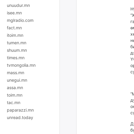
unuudur.mn
Н
isee.mn
“
mglradio.com
г
fact.mn
ө
х
itoim.mn
н
tumen.mn
б
shuum.mn
д
times.mn
Ү
tvmongolia.mn
о
с
mass.mn
unegui.mn
assa.mn
“
toim.mn
д
tac.mn
о
paparazzi.mn
с
unread.today
Д
б