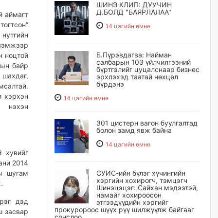
ШИНЭ КЛИП: ДУУЧИН
Д.БОЛД "БАЯРЛАЛАА"
й аймагт
тогтсон”
14 цагийн өмнө
 нутгийн
зэмжээр
Б.Пүрэвдагва: Найман
н ноцтой
салбарын 103 үйлчилгээний
лын байр
бүртгэлийг цуцалснаар бизнес
 шахдаг,
эрхлэхэд таатай нөхцөл
бүрдэнэ
мсалтай.
и хэрхэн
14 цагийн өмнө
г нэхэн
301 цистерн вагон буулгалтад
болон замд явж байна
14 цагийн өмнө
й хувийг
ани 2014
СУИС-ийн бүлэг хүчингийн
ны шугам
хэргийн хохирогч, тэмцэгч
.
Шинэцэцэг: Сайхан мэдээтэй,
намайг хохироосон
эрэг дэд
этгээдүүдийн хэргийг
прокуророос шүүх рүү шилжүүлж байгааг
ш засвар
сонслоо