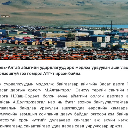
овь-Алтай аймгийн удирдлагууд эрх мэдлээ урвуулан ашигла
олзошгүй гэх гомдол АТГ-т ирсэн байна.
х сурвалжуудын мэдээлж байгаагаар аймгийн Засаг дарга Г
асаг даргын орлогч М.Алтангэрэл, Санхүү төрийн сангийн 
арга Н.Хаш-Эрдэнэ болон өмнө аймгийн орлогч даргаар 
айсан А.Дэлгэржаргал нар нь бүлэг зохион байгуулалттайга
ушаалын байдлаа урвуулан ашиглахдаа өөрсдийн хамаара
үмүүсийн эзэмшил компанид давуу байдал олгосон юм байна
огсохгүй орон нутгийг дулаанаар хангадаг аж ахуйн нэгж
жиллагаанд санаатайгаар удаа дараа саад учруулсаар иржээ.