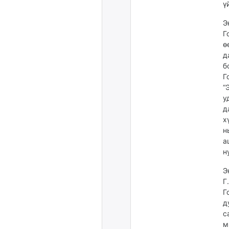
ү
Э
Г
ө
д
б
Г
“
у
д
х
н
а
н
Э
Г
Г
д
с
м