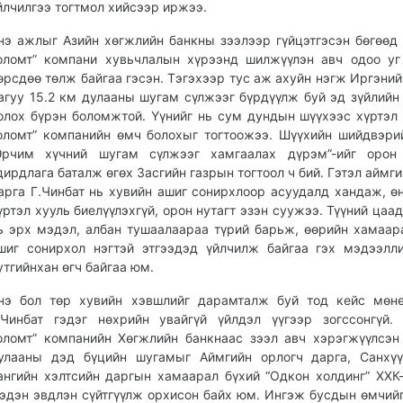
йлчилгээ тогтмол хийсээр иржээ.
нэ ажлыг Азийн хөгжлийн банкны зээлээр гүйцэтгэсэн бөгөөд
оломт” компани хувьчлалын хүрээнд шилжүүлэн авч одоо уг
өрсдөө төлж байгаа гэсэн. Тэгэхээр тус аж ахуйн нэгж Иргэний
агуу 15.2 км дулааны шугам сүлжээг бүрдүүлж буй эд зүйлийн
олох бүрэн боломжтой. Үүнийг нь сум дундын шүүхээс хүртэл
оломт” компанийн өмч болохыг тогтоожээ. Шүүхийн шийдвэри
Эрчим хүчний шугам сүлжээг хамгаалах дүрэм”-ийг орон 
дирдлага баталж өгөх Засгийн газрын тогтоол ч бий. Гэтэл аймги
арга Г.Чинбат нь хувийн ашиг сонирхлоор асуудалд хандаж, ө
үртэл хууль биелүүлэхгүй, орон нутагт эзэн суужээ. Түүний цаад
ь эрх мэдэл, албан тушаалаараа түрий барьж, өөрийн хамаар
шиг сонирхол нэгтэй этгээдэд үйлчилж байгаа гэх мэдээлл
утгийнхан өгч байгаа юм.
нэ бол төр хувийн хэвшлийг дарамталж буй тод кейс мөнө
.Чинбат гэдэг нөхрийн увайгүй үйлдэл үүгээр зогссонгүй.
оломт” компанийн Хөгжлийн банкнаас зээл авч хэрэгжүүлсэн
улааны дэд бүцийн шугамыг Аймгийн орлогч дарга, Санхүү
ангийн хэлтсийн даргын хамаарал бүхий “Одкон холдинг” ХХК
эдэн эвдлэн сүйтгүүлж орхисон байх юм. Ингэж бусдын өмчий