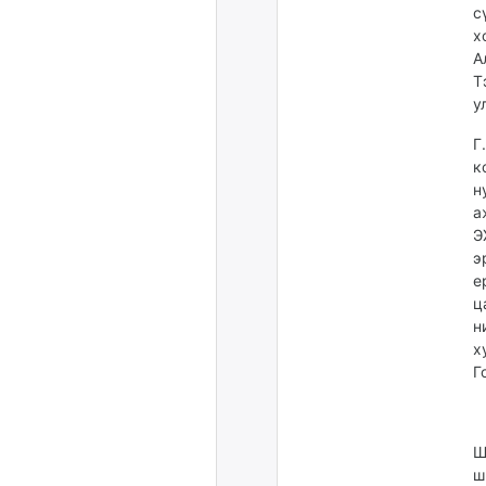
с
х
А
Т
у
Г
к
н
а
Э
э
е
ц
н
х
Г
Ш
ш