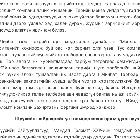
үйтгэснээ засч янзлуулах нэрийдлээр тендер зарлахад өнөө
олдинг” компани ялчих жишээний. Төрийн мөнгө уйлдаггүй гэдги
лтай аймгийн удирдлагуудын энэхүү үйлдэл бэлээхэн нотолж бай
эдний дээрх үйлдэл хэд хэдэн дүрэм, журмыг зөрчсөнийг мэ
лсууд халаглан ярих юм билээ.
.Чинбат гэж нөхрийн эрх мэдлээрээ далайлган “Мандал 
омпанийг хохироож буй бас нэг баримт олж үзэв. Тус комп
утагт дулаан нийлүүлснийхээ төлбөрөө өнөөг хүртэл авч чадахгү
ж. Тэр авлага нь хуримтлагдаад тэрбум төгрөгөөр хэмжигдэ
ХЗХ-ноос батлагдсан шинэчилсэн тарифын үнэ төлбөрийг ши
рх бүхий албан тушаалтан нь Засаг дарга Г.Чинбат. Тэрбээр
рөнхийлөн захирагчийн хувьд албан үүргээ хэрэгжүүлэхгүй ба
аана ямар том эрх ашиг ноёлж буйг хэлээд байна. Иргэдэ
ийлүүлснийхээ төлөө төлбөрөө авч чадахгүй байгаа нь аж ахуйн
увьд санхүүгийн асар том эрсдэлд орж байна гэсэн үг. Иймд
оломт” компани Захиргааны хэргийн шүүхэд ханджээ.
Шүүхийн шийдвэрийг үл тоомсорлосон эрх мэдэлтнүүд
үүхийн байгууллагууд “Мандал Голомт” ХХК-ийн гомдлыг х
ийдвэр нь эдний талд гарсан гэдгийг дээр дурдсан. Тэгвэл орон