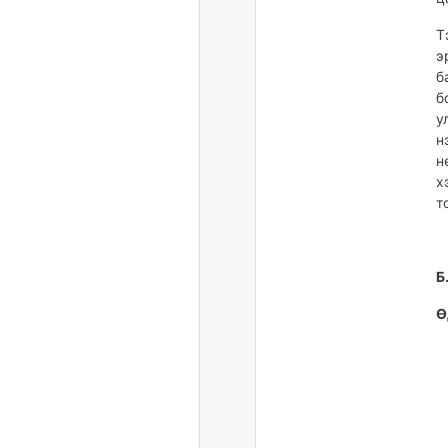
Т
э
б
б
у
н
н
х
т
Б
Ө