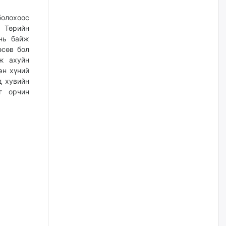
нийлүүлэх ажлыг сэргээх
ёстой
болохоос
өчигдѳр
. Төрийн
 нь байж
Худалдагч Н.Амарзаяа:
өсөв бол
Дэлгүүрийн 32 хуудастай
ж ахуйн
өрийн дэвтэр долоо хоногт л
эн хүний
дүүрдэг
д хувийн
өчигдѳр
г орчин
АИ-92 шатахууны нийлүүлэлт
тасралтгүй үргэлжилж байна
өчигдѳр
I ангийн цахим бүртгэл энэ
сарын 17-ноос эхэлнэ
өчигдѳр
Үндсэн хууль зөрчсөн
Х.Булгантуяа, үндэсний эв