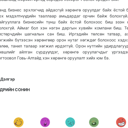
энд бизнес эрхлэгчид айдасгүй хөрөнгө оруулдаг байх ёстой 
рх мэдэлтнүүдийн тааллаар амьдардаг орчин байж болохгүй
айгууллага бизнесийн түнш байх ёстой болохоос биш эзэн
олохгүй. Аймаг бол хэн нэгэн даргын хувийн компани биш. Т
лстөрчдийн шагналын сан биш. Иргэдийн төлсөн татвар, а
эгжийн бүтээсэн хөрөнгөөр орон нутаг хөгждөг болохоос хэдх
өлөө, танил талаар хөгжил ирдэггүй. Орон нутгийн удирдлагуу
эвшлийг айлган сүрдүүлдэг, хөрөнгө оруулагчдыг үргээдэ
огтоовол Говь-Алтайд хэн хөрөнгө оруулалт хийх юм бэ.
.Дэлгэр
ДРИЙН СОНИН