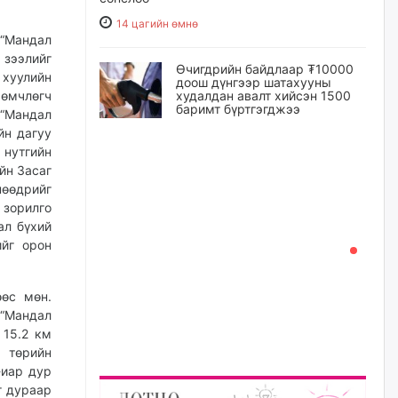
14 цагийн өмнө
 “Мандал
 зээлийг
Өчигдрийн байдлаар ₮10000
 хуулийн
доош дүнгээр шатахууны
худалдан авалт хийсэн 1500
 өмчлөгч
баримт бүртгэгджээ
 “Мандал
йн дагуу
14 цагийн өмнө
нутгийн
йн Засаг
Шатахуун олголтыг 50,000
нөөдрийг
төгрөгөөр хязгаарласныг
нэмэгдүүлж 100,000 төгрөгт
 зорилго
хүргэхээр судалж байгаа
ал бүхий
ийг орон
15 цагийн өмнө
Ц.Сандаг-Очир: COP17 ба
өс мөн.
COP31 хурлын уялдаа нь
 “Мандал
Риогийн гурван конвенцын
нэгдсэн хэрэгжилтийг ахиулах
 15.2 км
чухал алхам болно
 төрийн
15 цагийн өмнө
-иар дур
г дураар