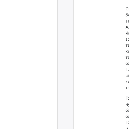
С
б
з
А
Я
з
т
х
т
б
Г
ш
х
т
Г
н
б
б
Г
ц