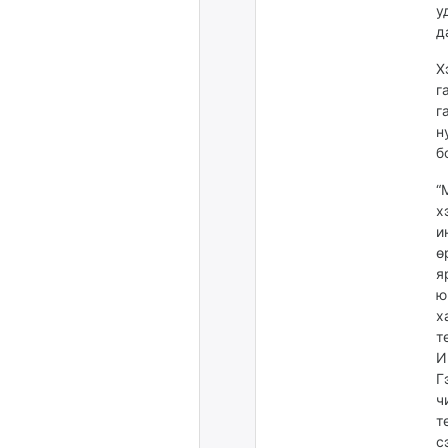
у
д
Х
г
г
н
б
“
х
и
ө
я
ю
х
т
И
Г
ч
т
с