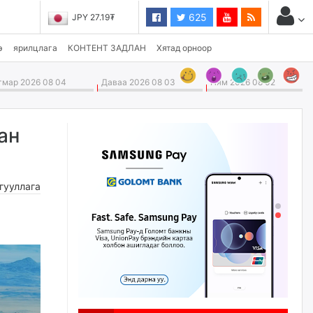
625
JPY 27.19₮
э
ярилцлага
КОНТЕНТ ЗАДЛАН
Хятад орноор
мар 2026 08 04
Даваа 2026 08 03
Ням 2026 08 02
ан
гууллага