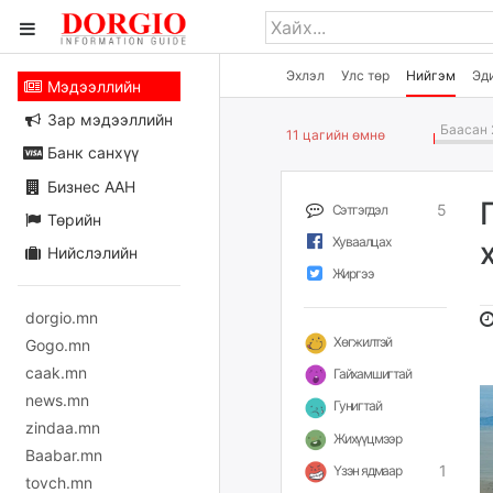
Эхлэл
Улс төр
Нийгэм
Эд
Мэдээллийн
Зар мэдээллийн
Баасан 
11 цагийн өмнө
Банк санхүү
Бизнес ААН
5
Сэтгэгдэл
Төрийн
Хуваалцах
Нийслэлийн
Жиргээ
dorgio.mn
Хөгжилтэй
Gogo.mn
caak.mn
Гайхамшигтай
news.mn
Гунигтай
zindaa.mn
Жихүүцмээр
Baabar.mn
1
Үзэн ядмаар
tovch.mn