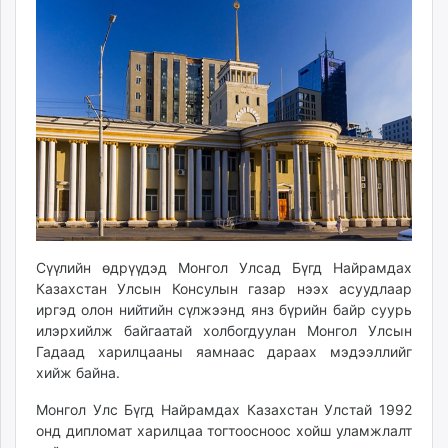
11:26:55
13:10:01
ikon.mn
mnb.mn
Livetv.mn
Eguur.mn
24tsag.mn
shuud.mn
eagle.mn
ergelt.mn
zarig.mn
today.mn
zuv.mn
Сүүлийн өдрүүдэд Монгол Улсад Бүгд Найрамдах
Казахстан Улсын Консулын газар нээх асуудлаар
mminfo.mn
иргэд олон нийтийн сүлжээнд янз бүрийн байр суурь
ugluu.mn
илэрхийлж байгаатай холбогдуулан Монгол Улсын
urlag.mn
Гадаад харилцааны яамнаас дараах мэдээллийг
unen.mn
хийж байна.
asu.mn
Монгол Улс Бүгд Найрамдах Казахстан Улстай 1992
shudarga.mn
онд дипломат харилцаа тогтоосноос хойш уламжлалт
shuurhai.mn