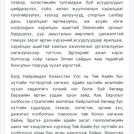
тээвэр, логистикийн тулгамдаж буй асуудлуудыг
шийдвэрлэх, соёл, аялал жуулчлалын харилцааг
гүнзгийрүүлэх, хүүхэд залуучууд, спортын салбар
дахь харилцааг өргөжүүлэх, аж ахуйн нэгж
хоорондын харилцан ашигтай бизнесийн орчныг
бүрдүүлэх, уур амьсгалын өөрчлөлт, цөлжилттэй
тэмцэх зэрэг өргөн хүрээний асуудлуудаар ярилцаж,
харилцан ашигтай хамтын ажиллагааг үргэлжлүүлэн
хөгжүүлэхээр тогтсон. Эдгээрийг ажил хэрэг
болгоход хоёр талын Элчин сайдын яам төдийгүй
Консулын газрууд чухал үүрэгтэй.
Бүгд Найрамдах Казахстан Улс нь Төв Азийн бүс
нутгийн тогтвортой хөгжил, эдийн засгийн өсөлтийн
чухал хөдөлгөгч хүчний нэг болж буй бөгөөд
Евразийн өргөн уудам орон зайд Ази, Европыг
холбосон стратегийн зангилаа байрлалтай бөгөөд бүс
нутгийн худалдаа, тээвэр, логистик, эрчим хүч,
дижитал холболтын томоохон төв болон хөгжиж
байна. Эдүгээ дэлхийн эдийн засаг, геополитикийн
шинэ чиг хандлагын хүрээнд Төв Азийн бүс нутгийн ач
холбогдол улам бүр өсөн нэмэгдэж байна. Ялангуяа