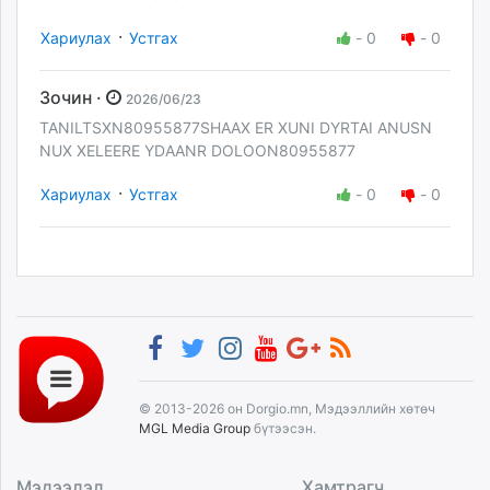
·
Хариулах
Устгах
-
0
-
0
Зочин ·
2026/06/23
TANILTSXN80955877SHAAX ER XUNI DYRTAI ANUSN
NUX XELEERE YDAANR DOLOON80955877
·
Хариулах
Устгах
-
0
-
0
© 2013-2026 он Dorgio.mn, Мэдээллийн хөтөч
MGL Media Group
бүтээсэн.
Мэдээлэл
Хамтрагч