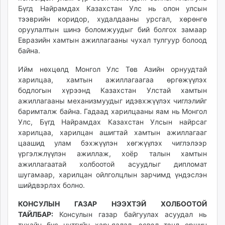
Бүгд Найрамдах Казахстан Улс нь олон улсын
тээврийн коридор, худалдааны урсгал, хөрөнгө
оруулалтын шинэ боломжуудыг бий болгох замаар
Евразийн хамтын ажиллагааны чухал тулгуур болоод
байна.
Ийм нөхцөлд Монгол Улс Төв Азийн орнуудтай
харилцаа, хамтын ажиллагаагаа өргөжүүлэх
бодлогын хүрээнд Казахстан Улстай хамтын
ажиллагааны механизмуудыг идэвхжүүлэх чиглэлийг
баримталж байна. Гадаад харилцааны яам нь Монгол
Улс, Бүгд Найрамдах Казахстан Улсын найрсаг
харилцаа, харилцан ашигтай хамтын ажиллагааг
цаашид улам бэхжүүлэн хөгжүүлэх чиглэлээр
үргэлжлүүлэн ажиллаж, хоёр талын хамтын
ажиллагаатай холбоотой асуудлыг дипломат
шугамаар, харилцан ойлголцлын зарчимд үндэслэн
шийдвэрлэх болно.
КОНСУЛЫН ГАЗАР НЭЭХТЭЙ ХОЛБООТОЙ
ТАЙЛБАР:
Консулын газар байгуулах асуудал нь
тухайн бүс нутгийн харьяалал, эсвэл тэнд оршин