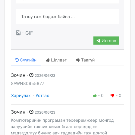
·
GIF
Илгээх
Сүүлийн
Шилдэг
Таагүй
Зочин ·
2026/06/23
SAWN80955877
·
Хариулах
Устгах
-
0
-
0
Зочин ·
2026/06/23
Компютериййн програман төхөөрөмжөөр монгод
залуусийн токсик хиыж бгааг өөрсдөд нь
мэдэгдэлгүү бичиж авч гадаадийн гаж донтой