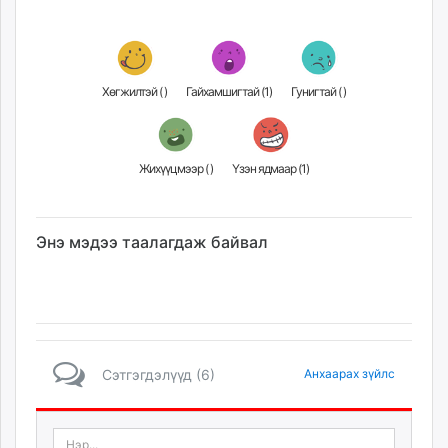
Хөгжилтэй (
)
Гайхамшигтай (
1
)
Гунигтай (
)
Жихүүцмээр (
)
Үзэн ядмаар (
1
)
Энэ мэдээ таалагдаж байвал
Сэтгэгдэлүүд (6)
Анхаарах зүйлс