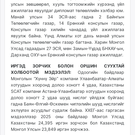
улсын зөвшөөрөл, хууль тогтоомжийн хүрээнд үйл
ажиллагаа явуулдаг дипломат төлөөллийн хэлбэр юм.
Манай улсын 34 ЭСЯ-аас гадна 2 Байнгын
Төлөөлөгчийн газар, 14 Ерөнхий консулын газар,
Консулын газар хилийн чанадад үйл ажиллагаа
явуулж байна. Үүнд Алматы хот дахь манай улсын
Консулын төлөөлөгчийн газар багтана. Харин Монгол
Улсад гадаадын 27 ЭСЯ, мөн Замын-Үүдэд БНХАУ-ын,
Дарханд ОХУ-ын Ерөнхий консулын газар ажилладаг.
ИРГЭД ЗОРЧИХ БОЛОН ОРШИН СУУХТАЙ
ХОЛБООТОЙ МЭДЭЭЛЭЛ:
Одоогийн байдлаар
Монголын “Хүннү Эйр” компани Улаанбаатар-Алматы
хотуудын хооронд долоо хоногт 4 удаа, Казахстаны
SCAT компани Астана-Улаанбаатар хотуудын хооронд
долоо хоногт 2 удаа шууд нислэг үйлдэж буйгаас
гадна Баян-Өлгий-Өскемен чиглэлийн шууд нислэгийг
эхлүүлэх асуудлыг судалж байна. ХХЕГ-аас гаргасан
мэдээллээр 2025 оны байдлаар Монгол Улсад
Казаxстаны 24,395 иргэн зорчсон бол Казаxстанд
Монгол Улсын 23,849 иргэн зорчжээ.