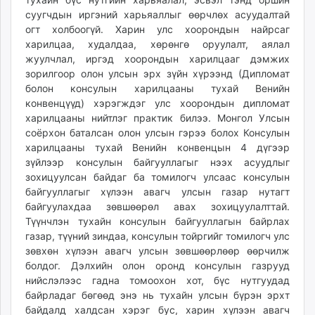
суугчдын иргэний харьяаллыг өөрчлөх асуудалтай
огт холбоогүй. Харин улс хоорондын найрсаг
харилцаа, худалдаа, хөрөнгө оруулалт, аялал
жуулчлал, иргэд хоорондын харилцааг дэмжих
зорилгоор олон улсын эрх зүйн хүрээнд (Дипломат
болон консулын харилцааны тухай Венийн
конвенцүүд) хэрэгждэг улс хоорондын дипломат
харилцааны нийтлэг практик билээ. Монгол Улсын
соёрxон баталсан олон улсын гэрээ болох Консулын
харилцааны тухай Венийн конвенцын 4 дүгээр
зүйлээр консулын байгууллагыг нээх асуудлыг
зохицуулсан байдаг ба томилогч улсаас консулын
байгууллагыг хүлээн авагч улсын газар нутагт
байгуулахдаа зөвшөөрөл авах зохицуулалттай.
Түүнчлэн тухайн консулын байгууллагын байрлах
газар, түүний зиндаа, консулын тойргийг томилогч улс
зөвхөн хүлээн авагч улсын зөвшөөрлөөр өөрчилж
болдог. Дэлхийн олон оронд консулын газрууд
нийслэлээс гадна томоохон хот, бүс нутгуудад
байрладаг бөгөөд энэ нь тухайн улсын бүрэн эрхт
байдалд халдсан хэрэг бус, харин хүлээн авагч