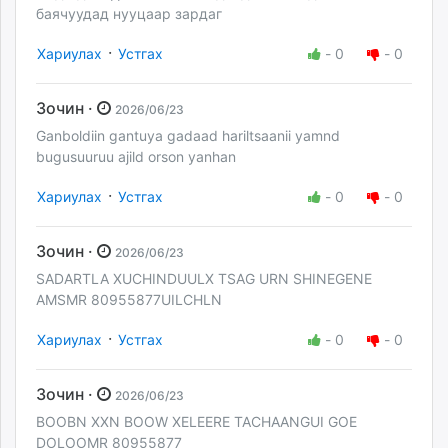
баячуудад нууцаар зардаг
·
Хариулах
Устгах
-
0
-
0
Зочин ·
2026/06/23
Ganboldiin gantuya gadaad hariltsaanii yamnd
bugusuuruu ajild orson yanhan
·
Хариулах
Устгах
-
0
-
0
Зочин ·
2026/06/23
SADARTLA XUCHINDUULX TSAG URN SHINEGENE
AMSMR 80955877UILCHLN
·
Хариулах
Устгах
-
0
-
0
Зочин ·
2026/06/23
BOOBN XXN BOOW XELEERE TACHAANGUI GOE
DOLOOMR 80955877