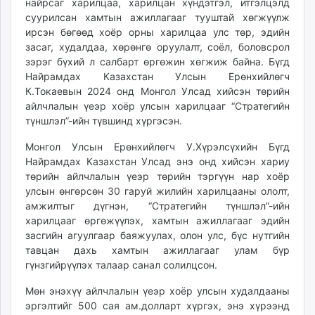
найрсаг харилцаа, харилцан хүндэтгэл, итгэлцэлд
unuudur.mn
суурилсан хамтын ажиллагааг тууштай хөгжүүлж
isee.mn
ирсэн бөгөөд хоёр орны харилцаа улс төр, эдийн
засаг, худалдаа, хөрөнгө оруулалт, соёл, боловсрол
mglradio.com
зэрэг бүхий л салбарт өргөжин хөгжиж байна. Бүгд
fact.mn
Найрамдах Казахстан Улсын Ерөнхийлөгч
itoim.mn
К.Токаевын 2024 онд Монгол Улсад хийсэн төрийн
tumen.mn
айлчлалын үеэр хоёр улсын харилцааг “Стратегийн
shuum.mn
түншлэл”-ийн түвшинд хүргэсэн.
times.mn
Монгол Улсын Ерөнхийлөгч У.Хүрэлсүхийн Бүгд
tvmongolia.mn
Найрамдах Казахстан Улсад энэ онд хийсэн хариу
mass.mn
төрийн айлчлалын үеэр төрийн тэргүүн нар хоёр
unegui.mn
улсын өнгөрсөн 30 гаруй жилийн харилцааны ололт,
амжилтыг дүгнэн, “Стратегийн түншлэл”-ийн
assa.mn
харилцааг өргөжүүлэх, хамтын ажиллагааг эдийн
toim.mn
засгийн агуулгаар баяжуулах, олон улс, бүс нутгийн
tac.mn
тавцан дахь хамтын ажиллагааг улам бүр
paparazzi.mn
гүнзгийрүүлэх талаар санал солилцсон.
unread.today
Мөн энэхүү айлчлалын үеэр хоёр улсын худалдааны
эргэлтийг 500 сая ам.долларт хүргэх, энэ хүрээнд