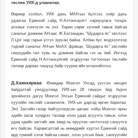
төслөө УИХ-д уламжлав.
ikon.mn
mnb.mn
Өөрөөр хэлбэл, УИХ дахь МАН-ын бүлгээс хоёр дахь
Livetv.mn
удаагаа Ерөнхий сайд Н.Алтанхауягт хариуцлага тооцох
алхмыг сонгосон нь энэ. Харин сөрөг хүчний тавьж байгаа
Eguur.mn
саналыг дэмжиж АН-аас Ж.Батзандан, “Шударга ёс” эвслээс
24tsag.mn
Л.Цог нар гарын үсгээ зурсан байна. Албан бус мэдээллээр
shuud.mn
тэдний саналыг АН-ын МоАХ фракци, “Шударга ёс” эвслийн
eagle.mn
гишүүдийн тал хувь нь дэмжиж байгаа гэх нь бий. Ингээд
ergelt.mn
Ерөнхий сайд Н.Алтанхуягийг огцруулах тогтоолын төслийн
талаар дараах гишүүд байр сууриа ийн илэрхийллээ.
zarig.mn
today.mn
zuv.mn
Д.Хаянхярваа:
-Өнөөдөр Монгол Улсад үүссэн нөхцөл
mminfo.mn
байдалтай уялдуулаад УИХ-ын 28 гишүүн бид бүрэн
эрхийнхээ дагуу Монгол Улсын Ерөнхий сайдыг огцруулах
ugluu.mn
хуулийн төслийг санаачилж, УИХ-ын даргад өргөн барилаа.
urlag.mn
Энэ Засгийн газар байгуулагдсан цагаас хойш Монгол орны
unen.mn
эдийн засаг хүндрэх талаар олон удаа асуулга тавьж, олон
asu.mn
удаа эдийн засгийг зөв замд нь оруулах чиглэлээр сануулга
shudarga.mn
өгч байсан. Харамсалтай нь өнөөдрийг хүртэл Ерөнхий сайд
ард түмний хэлж байгаа санал, олон улсын банк, санхүүгийн
shuurhai.mn