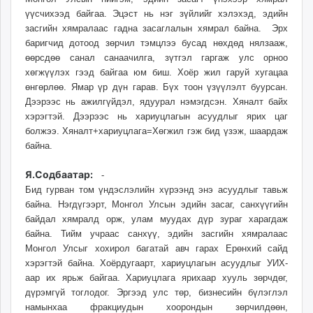
үүсчихээд байгаа. Эцэст нь нэг зүйлийг хэлэхэд, эдийн
засгийн хямралаас гадна засаглалын хямрал байна. Эрх
баригчид дотоод зөрчил тэмцлээ бусад нөхдөд нялзааж,
өөрсдөө санал санаачилга, зүтгэл гаргаж улс орноо
хөгжүүлэх гээд байгаа юм биш. Хоёр жил гаруй хугацаа
өнгөрлөө. Ямар үр дүн гарав. Бүх тоон үзүүлэлт буурсан.
Дээрээс нь ажилгүйдэл, ядуурал нэмэгдсэн. Хяналт байх
хэрэгтэй. Дээрээс нь хариуцлагын асуудлыг ярих цаг
болжээ. Хяналт+хариуцлага=Хөгжил гэж бид үзэж, шаардаж
байна.
Я.Содбаатар:
-
Бид гурван том үндэслэлийн хүрээнд энэ асуудлыг тавьж
байна. Нэгдүгээрт, Монгол Улсын эдийн засаг, санхүүгийн
байдал хямралд орж, улам муудах дүр зураг харагдаж
байна. Тийм учраас санхүү, эдийн засгийн хямралаас
Монгол Улсыг хохирол багатай авч гарах Ерөнхий сайд
хэрэгтэй байна. Хоёрдугаарт, хариуцлагын асуудлыг УИХ-
аар их ярьж байгаа. Хариуцлага ярихаар хууль зөрчдөг,
дүрэмгүй тоглодог. Эргээд улс төр, бизнесийн бүлэглэл
намынхаа фракциудын хоорондын зөрчилдөөн,