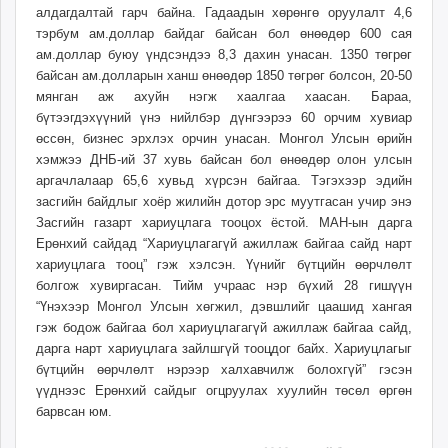
алдагдалтай гарч байна. Гадаадын хөрөнгө оруулалт 4,6
тэрбум ам.доллар байдаг байсан бол өнөөдөр 600 сая
ам.доллар буюу үндсэндээ 8,3 дахин унасан. 1350 төгрөг
байсан ам.долларын ханш өнөөдөр 1850 төгрөг болсон, 20-50
мянган аж ахуйн нэгж хаалгаа хаасан. Бараа,
бүтээгдэхүүний үнэ нийлбэр дүнгээрээ 60 орчим хувиар
өссөн, бизнес эрхлэх орчин унасан. Монгол Улсын өрийн
хэмжээ ДНБ-ий 37 хувь байсан бол өнөөдөр олон улсын
аргачлалаар 65,6 хувьд хүрсэн байгаа. Тэгэхээр эдийн
засгийн байдлыг хоёр жилийн дотор эрс муутгасан учир энэ
Засгийн газарт хариуцлага тооцох ёстой. МАН-ын дарга
Ерөнхий сайдад “Хариуцлагагүй ажиллаж байгаа сайд нарт
хариуцлага тооц” гэж хэлсэн. Үүнийг бүтцийн өөрчлөлт
болгож хувиргасан. Тийм учраас нэр бүхий 28 гишүүн
“Үнэхээр Монгол Улсын хөгжил, дэвшлийг цаашид хангая
гэж бодож байгаа бол хариуцлагагүй ажиллаж байгаа сайд,
дарга нарт хариуцлага зайлшгүй тооцдог байх. Хариуцлагыг
бүтцийн өөрчлөлт нэрээр халхавчилж болохгүй” гэсэн
үүднээс Ерөнхий сайдыг огцруулах хуулийн төсөл өргөн
барвсан юм.