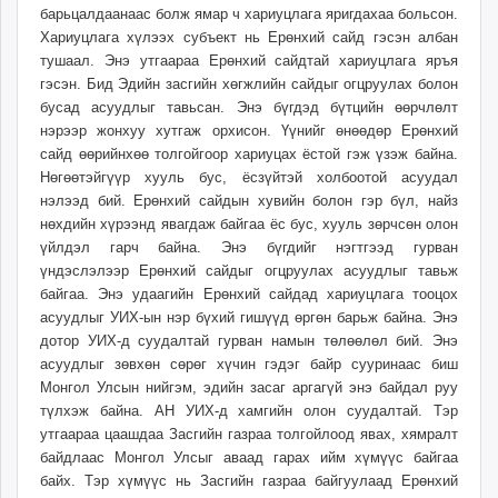
барьцалдаанаас болж ямар ч хариуцлага яригдахаа больсон.
Хариуцлага хүлээх субъект нь Ерөнхий сайд гэсэн албан
тушаал. Энэ утгаараа Ерөнхий сайдтай хариуцлага яръя
гэсэн. Бид Эдийн засгийн хөгжлийн сайдыг огцруулах болон
бусад асуудлыг тавьсан. Энэ бүгдэд бүтцийн өөрчлөлт
нэрээр жонхуу хутгаж орхисон. Үүнийг өнөөдөр Ерөнхий
сайд өөрийнхөө толгойгоор хариуцах ёстой гэж үзэж байна.
Нөгөөтэйгүүр хууль бус, ёсзүйтэй холбоотой асуудал
нэлээд бий. Ерөнхий сайдын хувийн болон гэр бүл, найз
нөхдийн хүрээнд явагдаж байгаа ёс бус, хууль зөрчсөн олон
үйлдэл гарч байна. Энэ бүгдийг нэгтгээд гурван
үндэслэлээр Ерөнхий сайдыг огцруулах асуудлыг тавьж
байгаа. Энэ удаагийн Ерөнхий сайдад хариуцлага тооцох
асуудлыг УИХ-ын нэр бүхий гишүүд өргөн барьж байна. Энэ
дотор УИХ-д суудалтай гурван намын төлөөлөл бий. Энэ
асуудлыг зөвхөн сөрөг хүчин гэдэг байр сууринаас биш
Монгол Улсын нийгэм, эдийн засаг аргагүй энэ байдал руу
түлхэж байна. АН УИХ-д хамгийн олон суудалтай. Тэр
утгаараа цаашдаа Засгийн газраа толгойлоод явах, хямралт
байдлаас Монгол Улсыг аваад гарах ийм хүмүүс байгаа
байх. Тэр хүмүүс нь Засгийн газраа байгуулаад Ерөнхий