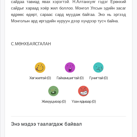
сайдаа тавиад явах хэрэгтэй. Н.Алтанхуяг гэдэг Ерөнхий
сайдыг хараад хоёр жил боллоо. Монгол Улсын эдийн засаг
өдрөөс өдөрт, сараас сард муудаж байгаа. Энэ нь эргээд
Монголын ард иргэдийн нуруун дээр хүндээр тусч байна.
С.МӨНХБАЯСГАЛАН
Хөгжилтэй (
0
)
Гайхамшигтай (
0
)
Гунигтай (
0
)
Жихүүцмээр (
0
)
Үзэн ядмаар (
0
)
Энэ мэдээ таалагдаж байвал