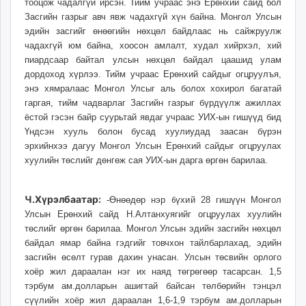
тооцож чадалгүй ирсэн. Тийм учраас энэ Ерөнхий сайд бол
Засгийн газрыг авч явж чадахгүй хүн байна. Монгол Улсын
эдийн засгийг өнөөгийн нөхцөл байдлаас нь сайжруулж
чадахгүй юм байна, хоосон амлалт, худал хийрхэл, хий
пиардсаар байтал улсын нөхцөл байдал цаашид улам
дордоход хүрлээ. Тийм учраас Ерөнхий сайдыг огцруулъя,
энэ хямралаас Монгол Улсыг аль болох хохирол багатай
гаргая, тийм чадварлаг Засгийн газрыг бүрдүүлж ажиллах
ёстой гэсэн байр суурьтай явдаг учраас УИХ-ын гишүүд бид
Үндсэн хууль болон бусад хуулиудад заасан бүрэн
эрхийнхээ дагуу Монгол Улсын Ерөнхий сайдыг огцруулах
хуулийн төслийг дөнгөж сая УИХ-ын дарга өргөн барилаа.
Ч.Хүрэлбаатар:
-Өнөөдөр нэр бүхий 28 гишүүн Монгол
Улсын Ерөнхий сайд Н.Алтанхуягийг огцруулах хуулийн
төслийг өргөн барилаа. Монгол Улсын эдийн засгийн нөхцөл
байдал ямар байна гэдгийг товчхон тайлбарлахад, эдийн
засгийн өсөлт гурав дахин унасан. Улсын төсвийн орлого
хоёр жил дараалан нэг их наяд төгрөгөөр тасарсан. 1,5
тэрбум ам.долларын ашигтай байсан төлбөрийн тэнцэл
сүүлийн хоёр жил дараалан 1,6-1,9 тэрбум ам.долларын