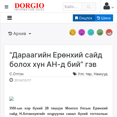
Онцлох
Шинэ
Мэдээллийн
Зар мэдээллийн
Архив
Банк санхүү
Бизнес ААН
Төрийн
“Дараагийн Ерөнхий сайд
Нийслэлийн
болох хүн АН-д бий” гэв
С.Отгон
Улс төр
,
Намууд
dorgio.mn
2014-
2026-
2014/10/17
Gogo.mn
10-
08-
caak.mn
17
09
news.mn
19:38:52
04:22:41
zindaa.mn
Baabar.mn
УИХ-ын нэр бүхий 28 гишүүн Монгол Улсын Ерөнхий
сайд Н.Алтанхуягийг огцруулах санал бүхий тогтоолын
tovch.mn