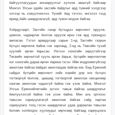
байгууллагуудын анхааруулгыг хүлээж авахгүй байсаар
unuudur.mn
Монгол Улсын эдийн засгийн байдлыг ард түмний хэлдгээр
isee.mn
элгээр нь хэвүүлчихлээ. Үүнийг бид тэглээ, ингэлээ гээд
mglradio.com
яриад байх шаардлагагүй, ард түмэн мэдэж байгаа.
fact.mn
Хоёрдугаарт, Засгийн газар бүтэцдээ өөрчлөлт оруулж,
itoim.mn
цомхон, чадварлаг болгож оруулж ирнэ гэж ард түмэндээ
tumen.mn
амласан. Гэтэл аравдугаар сарын 1-нд Засгийн газрын
shuum.mn
бүтцээ өөрчилж байна гэж зарлаад, 2-нд нь Төвсийн тухай
times.mn
хуулийг өргөн барьсан. Нэгхэн хоногийн зөрүүтэйгээр
tvmongolia.mn
Төсвийн зөрчилтэй хууль өргөн барьж, бүтцийн өөрчлөлтөө
mass.mn
нэг хоногийн дараа өргөн барина гэсэн. Ийм мэдрэмжгүйгээр
ажиллаж байгаа байдал ажиглагдаж байгаа юм. Бид Ерөнхий
unegui.mn
сайдыг бүтцийн өөрчлөлт хийх нэрийн дор энэ бүтцээ
assa.mn
тогтворгүй болгож, цаашид тогтвортой ажиллах нөхцөлөөр
toim.mn
хангаж ажиллаж чадахгүй байна гэж үзэж байна. Монгол
tac.mn
Улсын Ерөнхийлөгчийн зүгээс тавьж байгаа шаардлагыг
paparazzi.mn
биелүүлэхгүй байна гэж үзэж байна. Мөн аль эртнээс
тавьсан хариуцлагагүй ажиллаж байгаа сайд нартаа
unread.today
хариуцлага тооц гэсэн шаардлагыг удаа дараалан тавьсан
боловч холбогдох хуулиудыг зөрчсөөр байгаад хариуцлага