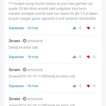
***ntaajnii sorog huchin bolson bj yum daa german yls
suuliin 32 jild 4hon eronhii said soligdson bna harin
manaid dundjaar eronhii said nar maani 25 jild 1.5 jil hiisen
bj yum zasgiin gazar ogzoroh ni ard tumend l bhohiroltoi
·
Хариулах
Устгах
-
0
-
0
Зочин ·
2014/10/19
Demjij bn,estoi zob
·
Хариулах
Устгах
-
0
-
0
Зочин ·
2014/10/19
Зочин2014-10-19 11:08Demjij bn,estoi zob
·
Хариулах
Устгах
-
0
-
0
Зочин ·
2014/10/19
Зочин2014-10-19 11:08Demjij bn,estoi zob