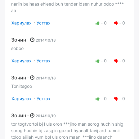
nariin baihaas ehleed buh tender idsen nuhur odoo ****
aa
·
Хариулах
Устгах
-
0
-
0
Зочин ·
2014/10/18
soboo
·
Хариулах
Устгах
-
0
-
0
Зочин ·
2014/10/18
Toniltsgoo
·
Хариулах
Устгах
-
0
-
0
Зочин ·
2014/10/19
tor togtvortoi bj l uls oron ***jino man sorog huchin shig
sorog huchin bj zasgiin gazart hyanalt tavij ard tumnii
toloo ajiilah yum bol uls oron maani ***jino daanch