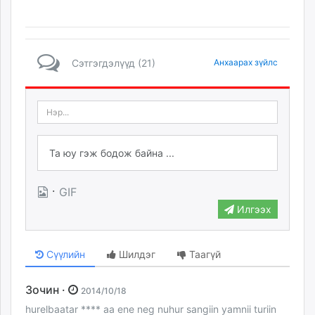
Сэтгэгдэлүүд (21)
Анхаарах зүйлс
·
GIF
Илгээх
Сүүлийн
Шилдэг
Таагүй
Зочин ·
2014/10/18
hurelbaatar **** aa ene neg nuhur sangiin yamnii turiin