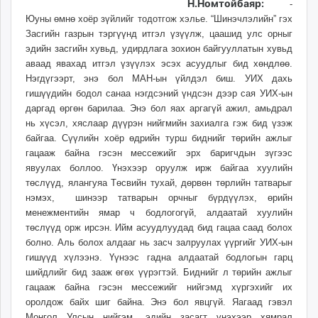
Н.Номтойбаяр:
-
Юуны өмнө хоёр зүйлийг тодотгож хэлье. “Шинэчлэлийн” гэх
Засгийн газрын тэргүүнд итгэл үзүүлж, цаашид улс орныг
эдийн засгийн хувьд, удирдлага зохион байгууллатын хувьд
аваад явахад итгэл үзүүлэх эсэх асуудлыг бид хөндлөө.
Нэгдүгээрт, энэ бол МАН-ын үйлдэл биш. УИХ дахь
гишүүдийн бодол санаа нэгдсэний үндсэн дээр сая УИХ-ын
даргад өргөн барилаа. Энэ бол яах аргагүй ажил, амьдрал
нь хүсэл, хяслаар дүүрэн нийгмийн захиалга гэж бид үзэж
байгаа. Сүүлийн хоёр өдрийн турш биднийг төрийн ажлыг
гацааж байна гэсэн мессежийг эрх баригчдын зүгээс
явуулах боллоо. Үнэхээр оруулж ирж байгаа хуулийн
төслүүд, ялангуяа Төсвийн тухай, дөрвөн төрлийн татварыг
нэмэх, шинээр татварын орчныг бүрдүүлэх, өрийн
менежментийн ямар ч бодлогогүй, алдаатай хуулийн
төслүүд орж ирсэн. Ийм асуудлуудад бид гацаа саад болох
болно. Аль болох алдааг нь засч залруулах үүргийг УИХ-ын
гишүүд хүлээнэ. Үүнээс гадна алдаатай бодлогын гарц
шийдлийг бид зааж өгөх үүрэгтэй. Биднийг л төрийн ажлыг
гацааж байна гэсэн мессежийг нийгэмд хүргэхийг их
оролдож байх шиг байна. Энэ бол явцгүй. Яагаад гэвэл
Монгол Улсын нийгэм, эдийн засагт үнэхээр хямрал