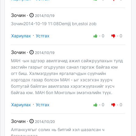
Зочин ·
2014/10/19
Зочин2014-10-19 11:08Demjij bn,estoi zob
·
Хариулах
Устгах
-
0
-
0
Зочин ·
2014/10/19
МАН -ын эдгээр авилгачид ажил сайжруулахын тулд
засгийн газрыг огцруулах санал гаргаж байгаа юм
огт биш. Хэлмэгдүүлэн яргалагчдын сүүлчийн
хоргодох газар болсон МАН - ыг хэсэгхэн зуурч
болтугай байлган авилгалаа хэрэгжүүлэхийг хүсч
байгаа юм. МАН бол Монголын эмэгнэлийн түүх.
·
Хариулах
Устгах
-
0
-
0
Зочин ·
2014/10/20
Алтанхуягыг солих нь битгий хэл шазалсан ч
багаданадаа