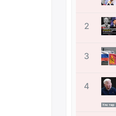
2
3
4
Улс төр