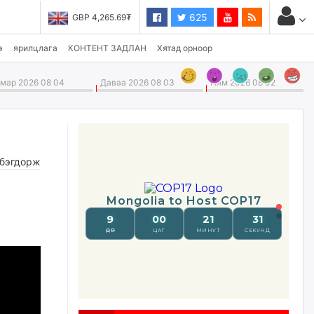
625
GBP 4,265.69₮
USD 3,496.90₮
э
ярилцлага
КОНТЕНТ ЗАДЛАН
Хятад орноор
ар 2026 08 04
Даваа 2026 08 03
Ням 2026 08 02
бэгдорж