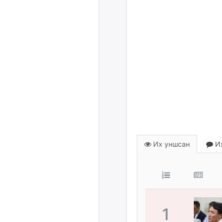
Их уншсан
Их
1