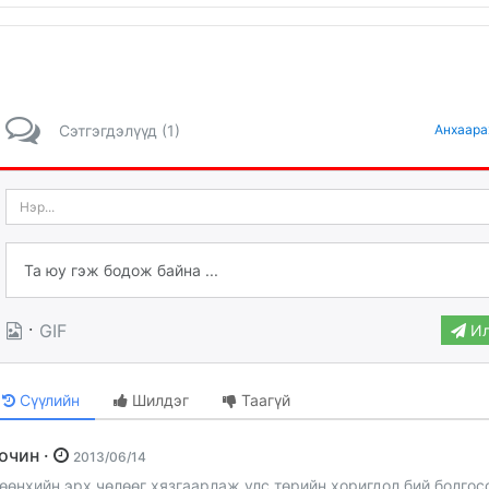
Сэтгэгдэлүүд (1)
Анхаара
·
GIF
Ил
Сүүлийн
Шилдэг
Таагүй
Зочин ·
2013/06/14
өөнхийн эрх чөлөөг хязгаарлаж улс төрийн хоригдол бий болгос