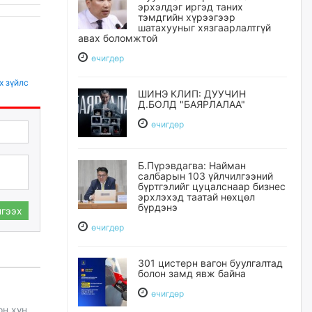
эрхэлдэг иргэд таних
тэмдгийн хүрээгээр
шатахууныг хязгаарлалтгүй
авах боломжтой
өчигдѳр
х зүйлс
ШИНЭ КЛИП: ДУУЧИН
Д.БОЛД "БАЯРЛАЛАА"
өчигдѳр
Б.Пүрэвдагва: Найман
салбарын 103 үйлчилгээний
бүртгэлийг цуцалснаар бизнес
эрхлэхэд таатай нөхцөл
бүрдэнэ
гээх
өчигдѳр
301 цистерн вагон буулгалтад
болон замд явж байна
өчигдѳр
он хүн