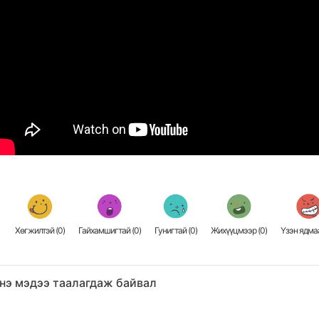
Хөгжилтэй (
0
)
Гайхамшигтай (
0
)
Гунигтай (
0
)
Жихүүцмээр (
0
)
Үзэн ядмаа
нэ мэдээ таалагдаж байвал