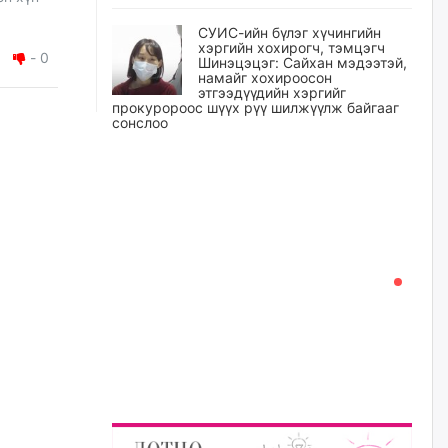
СУИС-ийн бүлэг хүчингийн
хэргийн хохирогч, тэмцэгч
-
0
Шинэцэцэг: Сайхан мэдээтэй,
намайг хохироосон
этгээдүүдийн хэргийг
прокуророос шүүх рүү шилжүүлж байгааг
сонслоо
өчигдѳр
Өчигдрийн байдлаар ₮10000
доош дүнгээр шатахууны
худалдан авалт хийсэн 1500
баримт бүртгэгджээ
өчигдѳр
Шатахуун олголтыг 50,000
төгрөгөөр хязгаарласныг
нэмэгдүүлж 100,000 төгрөгт
хүргэхээр судалж байгаа
өчигдѳр