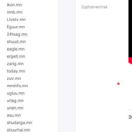
ikon.mn
Сурталчилгаа
mnb.mn
Livetv.mn
Eguur.mn
24tsag.mn
shuud.mn
eagle.mn
ergelt.mn
zarig.mn
today.mn
zuv.mn
mminfo.mn
ugluu.mn
urlag.mn
unen.mn
asu.mn
Э
shudarga.mn
shuurhai.mn