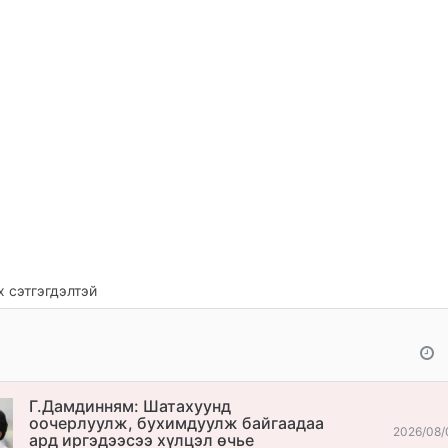
 сэтгэгдэлтэй
Г.Дамдинням: Шатахуунд
оочерлуулж, бухимдуулж байгаадаа
2026/08/
ард иргэдээсээ хүлцэл өчье