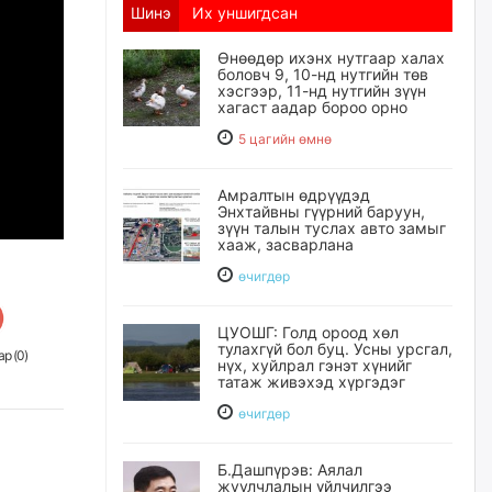
Шинэ
Их уншигдсан
Өнөөдөр ихэнх нутгаар халах
боловч 9, 10-нд нутгийн төв
хэсгээр, 11-нд нутгийн зүүн
хагаст аадар бороо орно
5 цагийн өмнө
Амралтын өдрүүдэд
Энхтайвны гүүрний баруун,
зүүн талын туслах авто замыг
хааж, засварлана
өчигдѳр
ЦУОШГ: Голд ороод хөл
тулахгүй бол буц. Усны урсгал,
р (
0
)
нүх, хуйлрал гэнэт хүнийг
татаж живэхэд хүргэдэг
өчигдѳр
Б.Дашпүрэв: Аялал
жуулчлалын үйлчилгээ