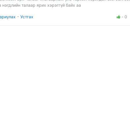
в нэгдлийн талаар ярих хэрэггүй байх аа
·
ариулах
Устгах
-
0