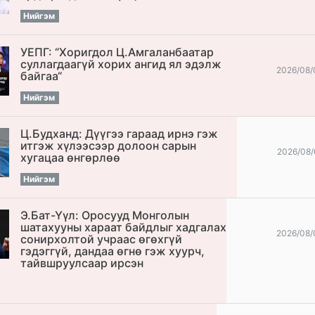
Нийгэм
УЕПГ: “Хоригдол Ц.Амгаланбаатар
cуллагдаагүй хорих ангид ял эдэлж
2026/08/
байгаа“
Нийгэм
Ц.Будханд: Дүүгээ гараад ирнэ гэж
итгэж хүлээсээр долоон сарын
2026/08/
хугацаа өнгөрлөө
Нийгэм
Э.Бат-Үүл: Оросууд Монголын
шатахууны хараат байдлыг хадгалах
2026/08/
сонирхолтой учраас өгөхгүй
гэдэггүй, дандаа өгнө гэж хуурч,
тайвшруулсаар ирсэн