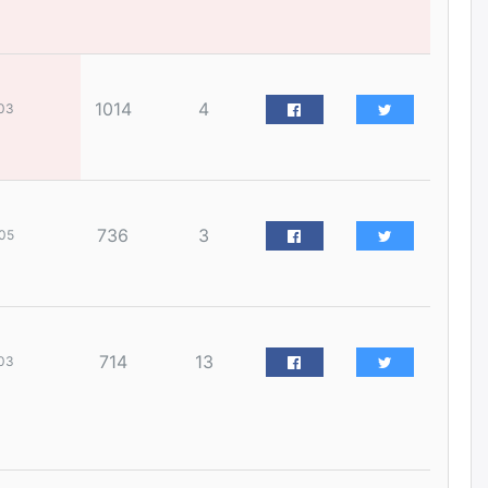
наймдугаар сарын 14-нөөс
ажиллуулж эхэлнэ
өчигдѳр
1014
4
03
Орон сууц, нийтийн аж ахуй,
авто зам, тохижилт
үйлчилгээний ажилтнуудын
ХАРИЛЦАА хандлагатай
холбоотой ГОМДОЛ их байгааг
дурдлаа
уржигдар
736
3
05
Бариста хийх нь залуусын
дунд яагаад трэнд болов
уржигдар
714
13
03
Өмгөөлөгч Б.Оюунбилэг:
"Урьхан" Б.Чинбат гэж хүн
бизнес хамтрагчаа гүтгэж
хууль хяналтын байгууллагаар
шалгуулж, торны цаана
суулгана гэх мэтээр дарамталдаг