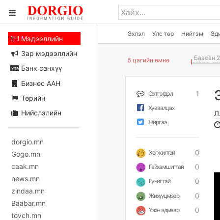
Эхлэл
Улс төр
Нийгэм
Эд
Мэдээллийн
Зар мэдээллийн
Баасан 2
5 цагийн өмнө
Банк санхүү
Бизнес ААН
1
Сэтгэгдэл
Төрийн
Хуваалцах
Нийслэлийн
Л
Жиргээ
dorgio.mn
0
Хөгжилтэй
Gogo.mn
caak.mn
0
Гайхамшигтай
news.mn
0
Гунигтай
zindaa.mn
0
Жихүүцмээр
Baabar.mn
0
Үзэн ядмаар
tovch.mn