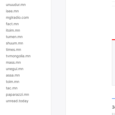
unuudur.mn
isee.mn
mglradio.com
fact.mn
itoim.mn
tumen.mn
shuum.mn
times.mn
tvmongolia.mn
mass.mn
unegui.mn
assa.mn
toim.mn
tac.mn
paparazzi.mn
unread.today
Ц