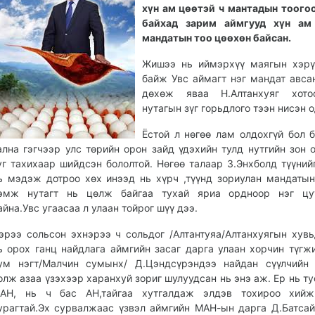
хүн ам цөөтэй ч мантадын тоого
байхад зарим аймгууд хүн ам
мандатын тоо цөөхөн байсан.
Жишээ нь иймэрхүү маягын хэрү
байж Увс аймагт нэг мандат авса
дөхөж яваа Н.Алтанхуяг хот
нутагын зүг горьдлого тээн нисэн 
Ёстой л нөгөө лам олдохгүй бол 
ална гэгчээр улс төрийн орон зайд үдэхийн тулд нутгийн зон 
уг тахихаар шийдсэн бололтой. Нөгөө талаар З.Энхболд түүний
ь мэдэж дотроо хөх инээд нь хүрч ,түүнд зориулан мандатын
эмж нутагт нь цөлж байгаа тухай яриа ордноор нэг цу
айна.Увс угаасаа л улаан тойрог шүү дээ.
эрээ сольсон эхнэрээ ч сольдог /Алтантуяа/Алтанхуягын хув
ь орох ганц найдлага аймгийн засаг дарга улаан хорчин түгжи
ум нэгт/Малчин сумынх/ Д.Цэндсүрэндээ найдан сүүлчийн 
олж азаа үзэхээр харанхуй зориг шулуудсан нь энэ аж. Ер нь ту
АН, нь ч бас АН,тайгаа хутгалдаж элдэв тохироо хийж
урагтай.Эх сурвалжаас үзвэл аймгийн МАН-ын дарга Д.Батсай