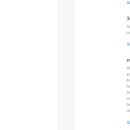
Х
А
н
Х
A
z
b
h
i
u
h
d
Х