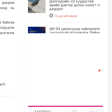
Дэлгүүрийн 32 хуудастай
д дандаа
өрийн дэвтэр долоо хоногт л
нэнд нь
дүүрдэг
12 цагийн өмнө
а байхав
роодуулж
АИ-92 шатахууны нийлүүлэлт
тасралтгүй үргэлжилж байна
хэрэгжиж
12 цагийн өмнө
I ангийн цахим бүртгэл энэ
сарын 17-ноос эхэлнэ
13 цагийн өмнө
Үндсэн хууль зөрчсөн
Х.Булгантуяа, үндэсний эв
р (
1
)
нэгдэлд харшилсан
М.Нарантуяа-Нара нарт хэзээ
хариуцлага тооцох вэ?
13 цагийн өмнө