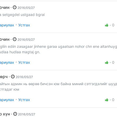
Зочин ·
2016/05/27
a setgegdel ustgaad bgrai
·
ариулах
Устгах
-
0
Зочин ·
2016/05/27
gliin ediin zasagaar jinhene garaa ugaatsan nohor chn ene altanhuy
udlaa hudlaa magtaj gn.
·
ариулах
Устгах
-
0
мөрч ·
2016/05/27
айтын админ нь өөрөө бичсэн юм байна миний сэтгэгдэлийг шуу
стгадаг юм
·
ариулах
Устгах
-
0
эр хүн ·
2016/05/27