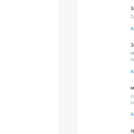
Z
Х
M
h
Х
с
у
Х