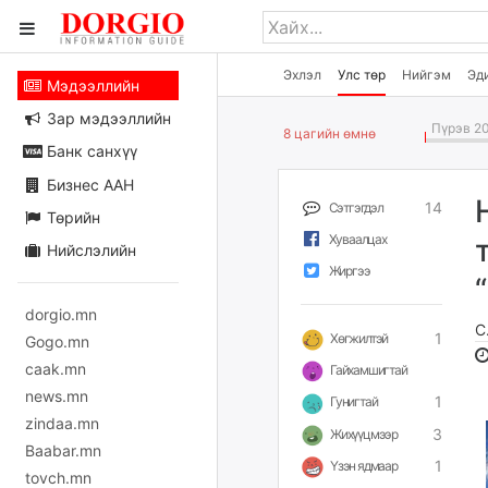
Эхлэл
Улс төр
Нийгэм
Эд
Мэдээллийн
Зар мэдээллийн
Пүрэв 20
8 цагийн өмнө
Банк санхүү
Бизнес ААН
14
Сэтгэгдэл
Төрийн
Хуваалцах
Нийслэлийн
Жиргээ
dorgio.mn
С
1
Хөгжилтэй
Gogo.mn
caak.mn
Гайхамшигтай
news.mn
1
Гунигтай
zindaa.mn
3
Жихүүцмээр
Baabar.mn
1
Үзэн ядмаар
tovch.mn