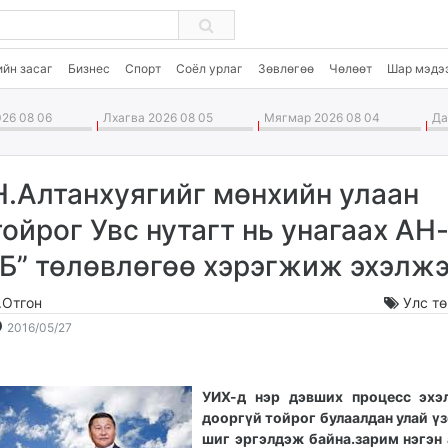
CH
ийн засаг
Бизнес
Спорт
Соёл урлаг
Зөвлөгөө
Чөлөөт
Шар мэдэ
26 08 06
Лхагва 2026 08 05
Мягмар 2026 08 04
Дав
Н.Алтанхуягийг мөнхийн улаан
тойрог Увс нутагт нь унагаах АН
“Б” төлөвлөгөө хэрэгжиж эхэлж
.Отгон
Улс т
2016-
2026-
2016/05/27
05-
08-
27
07
10:37:09
00:35:59
УИХ-д нэр дэвших процесс эхэ
дооргүй тойрог булаалдан улай үз
шиг эргэлдэж байна.зарим нэгэн