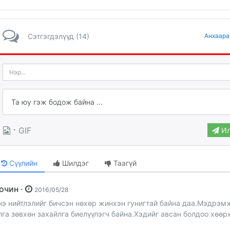
Сэтгэгдэлүүд (14)
Анхаара
·
GIF
Ил
Сүүлийн
Шилдэг
Таагүй
Зочин ·
2016/05/28
нэ нийтлэлийг бичсэн нөхөр жинхэн гунигтай байна даа.Мэдрэм
лга зөвхөн захайлга биелүүлэгч байна.Хэдийг авсан болдоо хөө