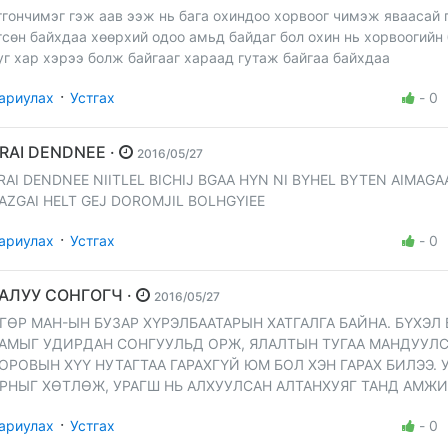
тгончимэг гэж аав ээж нь бага охиндоо хорвоог чимэж яваасай 
гсөн байхдаа хөөрхий одоо амьд байдаг бол охин нь хорвоогийн
уг хар хэрээ болж байгааг хараад гутаж байгаа байхдаа
·
ариулах
Устгах
-
0
ARAI DENDNEE ·
2016/05/27
RAI DENDNEE NIITLEL BICHIJ BGAA HYN NI BYHEL BYTEN AIMAGA
AZGAI HELT GEJ DOROMJIL BOLHGYIEE
·
ариулах
Устгах
-
0
ЗАЛУУ СОНГОГЧ ·
2016/05/27
ГӨР МАН-ЫН БУЗАР ХҮРЭЛБААТАРЫН ХАТГАЛГА БАЙНА. БҮХЭЛ
АМЫГ УДИРДАН СОНГУУЛЬД ОРЖ, ЯЛАЛТЫН ТУГАА МАНДУУЛ
ОРОВЫН ХҮҮ НУТАГТАА ГАРАХГҮЙ ЮМ БОЛ ХЭН ГАРАХ БИЛЭЭ. 
РНЫГ ХӨТЛӨЖ, УРАГШ НЬ АЛХУУЛСАН АЛТАНХУЯГ ТАНД АМЖИ
·
ариулах
Устгах
-
0