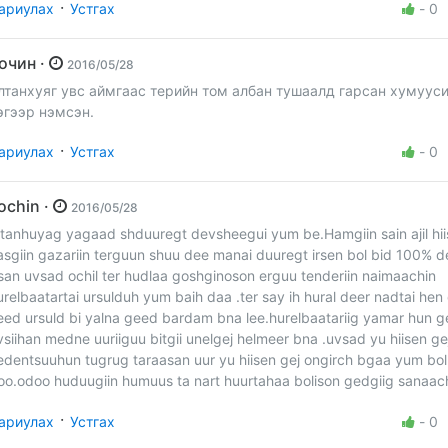
·
ариулах
Устгах
-
0
Зочин ·
2016/05/28
лтанхуяг увс аймгаас терийн том албан тушаалд гарсан хумууси
эгээр нэмсэн.
·
ариулах
Устгах
-
0
zochin ·
2016/05/28
ltanhuyag yagaad shduuregt devsheegui yum be.Hamgiin sain ajil hi
asgiin gazariin terguun shuu dee manai duuregt irsen bol bid 100% d
san uvsad ochil ter hudlaa goshginoson erguu tenderiin naimaachin
urelbaatartai ursulduh yum baih daa .ter say ih hural deer nadtai hen 
reed ursuld bi yalna geed bardam bna lee.hurelbaatariig yamar hun g
vsiihan medne uuriiguu bitgii unelgej helmeer bna .uvsad yu hiisen ge
edentsuuhun tugrug taraasan uur yu hiisen gej ongirch bgaa yum bol
oo.odoo huduugiin humuus ta nart huurtahaa bolison gedgiig sanaac
·
ариулах
Устгах
-
0