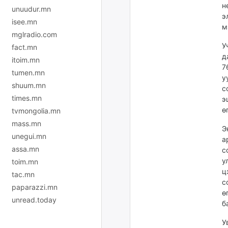
н
unuudur.mn
э
isee.mn
м
mglradio.com
У
fact.mn
д
itoim.mn
7
tumen.mn
у
shuum.mn
с
times.mn
э
ө
tvmongolia.mn
mass.mn
Э
unegui.mn
а
assa.mn
с
у
toim.mn
ц
tac.mn
с
paparazzi.mn
ө
unread.today
б
У