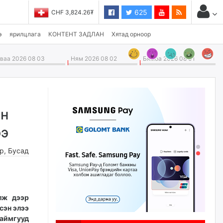
625
F 3,824.26₮
GBP 4,265.69₮
э
ярилцлага
КОНТЕНТ ЗАДЛАН
Хятад орноор
аа 2026 08 03
Ням 2026 08 02
Бямба 2026 08 01
-н
ээ
өр
,
Бусад
лж дээр
сэн элээ
 аймгууд