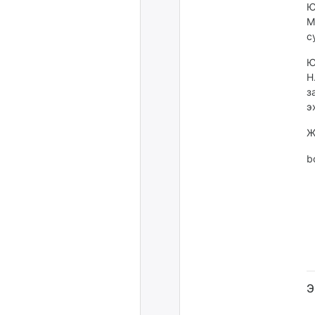
Ю
М
с
Ю
Н
з
э
Ж
b
Э