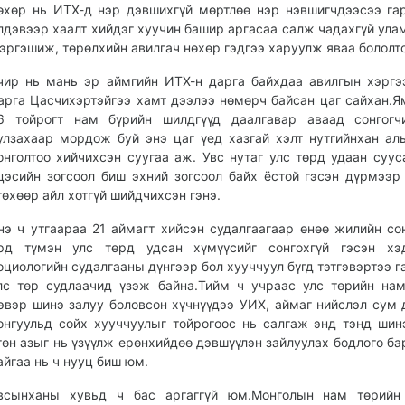
өхөр нь ИТХ-д нэр дэвшихгүй мөртлөө нэр нэвшигчдээсээ га
лдэвээр хаалт хийдэг хуучин башир аргасаа салж чадахгүй улам
эргэшиж, төрөлхийн авилгач нөхөр гэдгээ харуулж яваа бололто
чир нь мань эр аймгийн ИТХ-н дарга байхдаа авилгын хэргэ
арга Цасчихэртэйгээ хамт дээлээ нөмөрч байсан цаг сайхан.Я
6 тойрогт нам бүрийн шилдгүүд даалгавар аваад сонгогчи
улзахаар мордож буй энэ цаг үед хазгай хэлт нутгийнхан ал
онголтоо хийчихсэн суугаа аж. Увс нутаг улс төрд удаан суус
цэсийн зогсоол биш эхний зогсоол байх ёстой гэсэн дүрмээр
гөхөөр айл хотгүй шийдчихсэн гэнэ.
нэ ч утгаараа 21 аймагт хийсэн судалгаагаар өнөө жилийн со
рд түмэн улс төрд удсан хүмүүсийг сонгохгүй гэсэн хэ
оциологийн судалгааны дүнгээр бол хууччуул бүгд тэтгэвэртээ г
лс төр судлаачид үзэж байна.Тийм ч учраас улс төрийн на
эвэр шинэ залуу боловсон хүчнүүдээ УИХ, аймаг нийслэл сум 
онгуульд сойх хууччуулыг тойрогоос нь салгаж энд тэнд шин
гөн азыг нь үзүүлж ерөнхийдөө дэвшүүлэн зайлуулах бодлого б
айгаа нь ч нууц биш юм.
всынханы хувьд ч бас аргаггүй юм.Монголын нам төрийн 