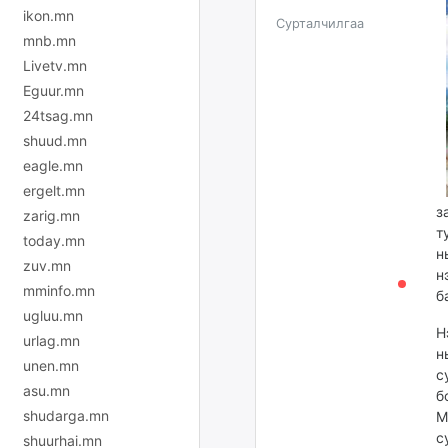
ikon.mn
Сурталчилгаа
mnb.mn
Livetv.mn
Eguur.mn
24tsag.mn
shuud.mn
eagle.mn
ergelt.mn
з
zarig.mn
т
today.mn
н
zuv.mn
н
mminfo.mn
б
ugluu.mn
Н
urlag.mn
н
unen.mn
с
asu.mn
б
shudarga.mn
М
с
shuurhai.mn