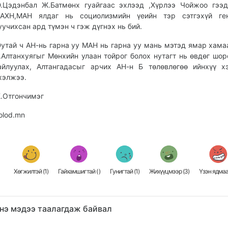
.Цэдэнбал Ж.Батмөнх гуайгаас эхлээд ,Хүрлээ Чойжоо гээ
АХН,МАН ялдаг нь социолизмийн үеийн тэр сэтгэхүй ге
уучихсан ард түмэн ч гэж дүгнэх нь бий.
утай ч АН-нь гарна уу МАН нь гарна уу мань мэтэд ямар хама
.Алтанхуягыг Мөнхийн улаан тойрог болох нутагт нь өвдөг шо
айлуулах, Алтангадасыг арчих АН-н Б төлөвлөгөө ийнхүү 
хэлжээ.
.Отгончимэг
olod.mn
Хөгжилтэй (
1
)
Гайхамшигтай (
)
Гунигтай (
1
)
Жихүүцмээр (
3
)
Үзэн ядмаа
нэ мэдээ таалагдаж байвал