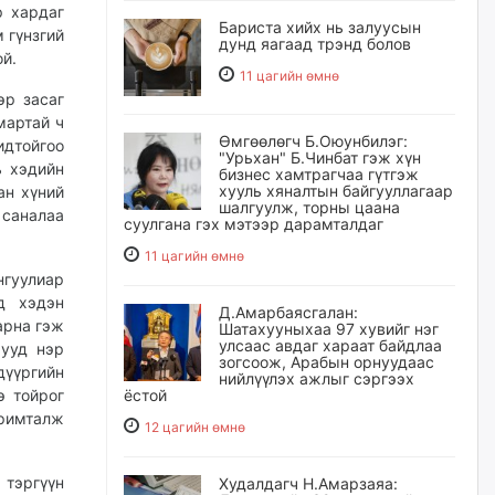
р хардаг
Бариста хийх нь залуусын
 гүнзгий
дунд яагаад трэнд болов
й.
11 цагийн өмнө
эр засаг
мартай ч
Өмгөөлөгч Б.Оюунбилэг:
дтойгоо
"Урьхан" Б.Чинбат гэж хүн
ь хэдийн
бизнес хамтрагчаа гүтгэж
хууль хяналтын байгууллагаар
ан хүний
шалгуулж, торны цаана
 саналаа
суулгана гэх мэтээр дарамталдаг
11 цагийн өмнө
нгуулиар
д хэдэн
Д.Амарбаясгалан:
арна гэж
Шатахууныхаа 97 хувийг нэг
улсаас авдаг хараат байдлаа
мууд нэр
зогсоож, Арабын орнуудаас
дүүргийн
нийлүүлэх ажлыг сэргээх
э тойрог
ёстой
аримталж
12 цагийн өмнө
тэргүүн
Худалдагч Н.Амарзаяа: