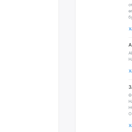
о
ө
б
Х
A
H
Х
Ө
Н
Н
О
Х