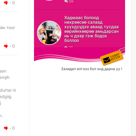
59
-
0
ХЗДХ-ын сайд С.Амарсайхан:
Авлигаар авсан хөрөнгийг
Хадмаас болоод
хурааж, нийгмийн сайн
нөхрөөсөө салаад
сайхны хөгжилд зориулах
хүүхдүүдээ аваад тусдаа
йн тоог
бөгөөд үүнийг хэд хэдэн эрх
өөрийнхөөрөө амьдарсан
бүхий байгууллагаас санал авна
нь ч дээр гэж бодох
боллоо
өчигдѳр
-
0
91
Шатахууныг олдож байгаа
газраас нь л авч байна. Үнэ
тарифаас илүү хангамж дээр
Захидал илгээх бол энд дарна уу !
isen
анхаарч байна
emjih
өчигдѳр
durtai ni
Ц.Будханд: Дүүгээ гараад
edgiig
ирнэ гэж итгэж хүлээсээр
j
долоон сарын хугацаа
өнгөрлөө
h.
өчигдѳр
-
0
Барилгын салбарын 100