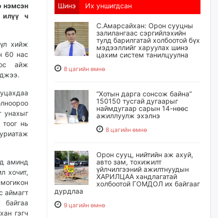
о нэмсэн
Шинэ
Их уншигдсан
 илүү ч
С.Амарсайхан: Орон сууцны
залилангаас сэргийлэхийн
тулд барилгатай холбоотой бүх
үл хийж
мэдээллийг харуулах шинэ
н 60 нас
цахим систем танилцуулна
оос айж
8 цагийн өмнө
оджээ.
буцахдаа
“Хотын дарга сонсож байна”
150150 тусгай дугаарыг
олноороо
наймдугаар сарын 14-нөөс
г унахыг
ажиллуулж эхэлнэ
 тоог нь
8 цагийн өмнө
уриатаж
Орон сууц, нийтийн аж ахуй,
ьд аминд
авто зам, тохижилт
үйлчилгээний ажилтнуудын
л хочит,
ХАРИЛЦАА хандлагатай
могикон
холбоотой ГОМДОЛ их байгааг
дурдлаа
с аймагт
 байгаа
9 цагийн өмнө
хан гэгч