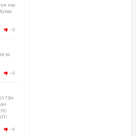
гэж нэр
 бузар
Цагдаагийн дэд хурандаа
Д.Будзаан: Хүүхдийн эсрэг
бэлгийн хүчирхийлэл үйлдвэл
бүх насаар нь хорих ял
оногдуулах хуулийн
-
0
зохицуулалттай
өчигдѳр
AR NI
“Аяллын газрын зураг”-ийн
хэвлэмэл хувилбарыг Голомт
банкны салбараас үнэ
төлбөргүй авах боломжтой
-
0
өчигдѳр
ЕБС-ийн захирлын үүргийг түр
 БҮТЭН
орлон гүйцэтгэгч
САН
манаачтайгаа бүлэглэн
эзэмшлийнх нь дансаар заал,
УЛС
зогсоолын төлбөр ₮121.5
ЛТ!
саяыг авчээ
өчигдѳр
-
0