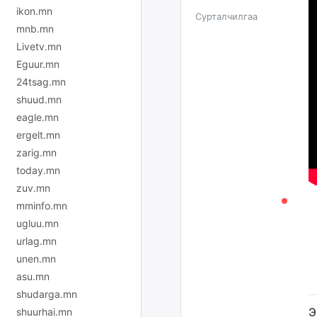
ikon.mn
Сурталчилгаа
mnb.mn
Livetv.mn
Eguur.mn
24tsag.mn
shuud.mn
eagle.mn
ergelt.mn
zarig.mn
today.mn
zuv.mn
mminfo.mn
ugluu.mn
urlag.mn
unen.mn
asu.mn
shudarga.mn
Э
shuurhai.mn