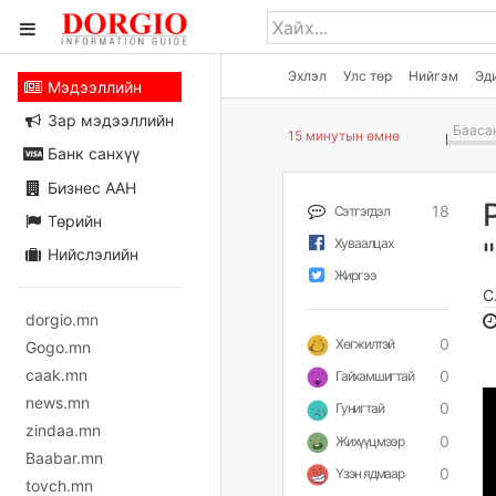
Эхлэл
Улс төр
Нийгэм
Эд
Мэдээллийн
Зар мэдээллийн
Баасан
15 минутын өмнө
Банк санхүү
Бизнес ААН
18
Сэтгэгдэл
Төрийн
Хуваалцах
Нийслэлийн
Жиргээ
С
dorgio.mn
0
Хөгжилтэй
Gogo.mn
caak.mn
0
Гайхамшигтай
news.mn
0
Гунигтай
zindaa.mn
0
Жихүүцмээр
Baabar.mn
0
Үзэн ядмаар
tovch.mn