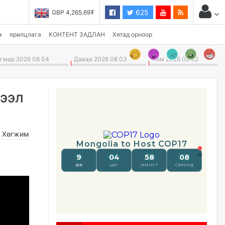
625
USD 3,496.90₮
э
ярилцлага
КОНТЕНТ ЗАДЛАН
Хятад орноор
мар 2026 08 04
Даваа 2026 08 03
Ням 2026 08 02
тээл
,
Хөгжим