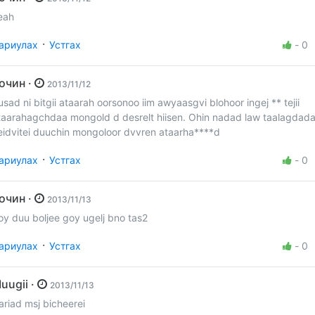
eah
·
ариулах
Устгах
-
0
Зочин ·
2013/11/12
usad ni bitgii ataarah oorsonoo iim awyaasgvi blohoor ingej ** tejii
taarahagchdaa mongold d desrelt hiisen. Ohin nadad law taalagdad
reidvitei duuchin mongoloor dvvren ataarha****d
·
ариулах
Устгах
-
0
Зочин ·
2013/11/13
oy duu boljee goy ugelj bno tas2
·
ариулах
Устгах
-
0
Muugii ·
2013/11/13
ariad msj bicheerei