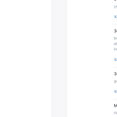
y
Х
b
a
i
Х
g
Х
H