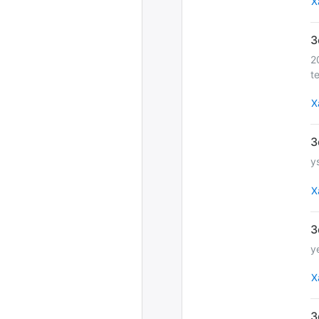
Х
2
t
Х
y
Х
y
Х