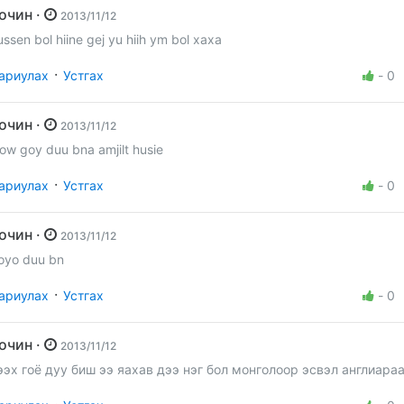
Зочин ·
2013/11/12
ussen bol hiine gej yu hiih ym bol xaxa
·
ариулах
Устгах
-
0
Зочин ·
2013/11/12
ow goy duu bna amjilt husie
·
ариулах
Устгах
-
0
Зочин ·
2013/11/12
oyo duu bn
·
ариулах
Устгах
-
0
Зочин ·
2013/11/12
ээх гоё дуу биш ээ яахав дээ нэг бол монголоор эсвэл англиара