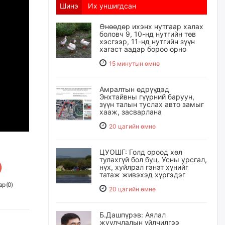
Шинэ
Их уншигдсан
Өнөөдөр ихэнх нутгаар халах
боловч 9, 10-нд нутгийн төв
хэсгээр, 11-нд нутгийн зүүн
хагаст аадар бороо орно
15 минутын өмнө
Амралтын өдрүүдэд
Энхтайвны гүүрний баруун,
зүүн талын туслах авто замыг
хааж, засварлана
20 цагийн өмнө
ЦУОШГ: Голд ороод хөл
тулахгүй бол буц. Усны урсгал,
нүх, хуйлрал гэнэт хүнийг
татаж живэхэд хүргэдэг
р (
0
)
20 цагийн өмнө
Б.Дашпүрэв: Аялал
жуулчлалын үйлчилгээ