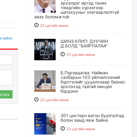
эрхэлдэг иргэд таних
тэмдгийн хүрээгээр
шатахууныг хязгаарлалтгүй
авах боломжтой
22 цагийн өмнө
х зүйлс
ШИНЭ КЛИП: ДУУЧИН
Д.БОЛД "БАЯРЛАЛАА"
23 цагийн өмнө
Б.Пүрэвдагва: Найман
салбарын 103 үйлчилгээний
бүртгэлийг цуцалснаар бизнес
эрхлэхэд таатай нөхцөл
бүрдэнэ
гээх
23 цагийн өмнө
301 цистерн вагон буулгалтад
болон замд явж байна
23 цагийн өмнө