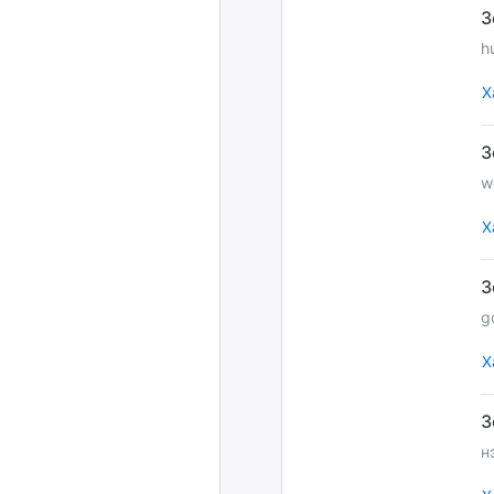
h
Х
w
Х
g
Х
н