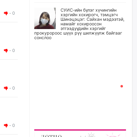
СУИС-ийн бүлэг хүчингийн
-
0
хэргийн хохирогч, тэмцэгч
Шинэцэцэг: Сайхан мэдээтэй,
намайг хохироосон
этгээдүүдийн хэргийг
прокуророос шүүх рүү шилжүүлж байгааг
сонслоо
23 цагийн өмнө
-
0
Өчигдрийн байдлаар ₮10000
доош дүнгээр шатахууны
худалдан авалт хийсэн 1500
баримт бүртгэгджээ
23 цагийн өмнө
-
0
Шатахуун олголтыг 50,000
төгрөгөөр хязгаарласныг
нэмэгдүүлж 100,000 төгрөгт
хүргэхээр судалж байгаа
24 цагийн өмнө
-
0