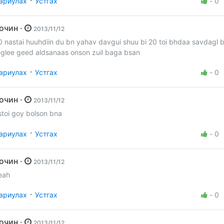
·
ариулах
Устгах
-
0
Зочин ·
2013/11/12
0 nastai huuhdiin du bn yahav davgui shuu bi 20 toi bhdaa savdagl 
eglee geed aldsanaas onson zuil baga bsan
·
ариулах
Устгах
-
0
Зочин ·
2013/11/12
stoi goy bolson bna
·
ариулах
Устгах
-
0
Зочин ·
2013/11/12
eah
·
ариулах
Устгах
-
0
Зочин ·
2013/11/12