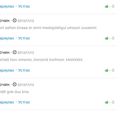
·
ариулах
Устгах
-
0
Зочин ·
2013/11/13
uni saihan bnaaa er emni medegdehgui umssun zuusenni
·
ариулах
Устгах
-
0
Зочин ·
2013/11/13
artaid tsuv omsono, boroond borlmoor. kkkkkkkk
·
ариулах
Устгах
-
0
Зочин ·
2013/11/13
mjilt goe duu bna.
·
ариулах
Устгах
-
0