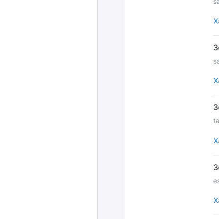
s
Х
s
Х
t
Х
es
Х