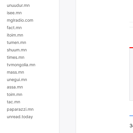
unuudur.mn
isee.mn
mglradio.com
fact.mn
itoim.mn
tumen.mn
shuum.mn
times.mn
tvmongolia.mn
mass.mn
unegui.mn
assa.mn
toim.mn
tac.mn
paparazzi.mn
unread.today