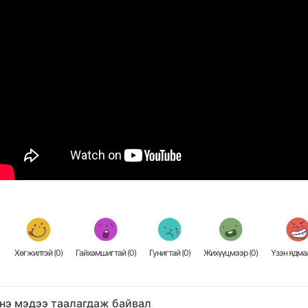
Хөгжилтэй (
0
)
Гайхамшигтай (
0
)
Гунигтай (
0
)
Жихүүцмээр (
0
)
Үзэн ядмаа
нэ мэдээ таалагдаж байвал