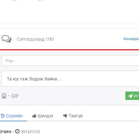
Сэтгэгдэлүүд (18)
Анхаара
·
GIF
Ил
Сүүлийн
Шилдэг
Таагүй
Зочин ·
2013/11/12