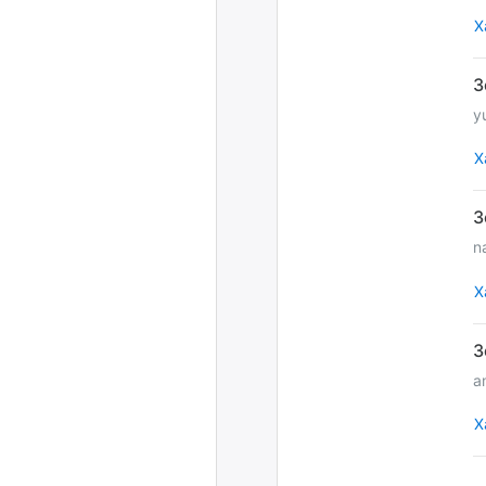
Х
y
Х
n
Х
a
Х