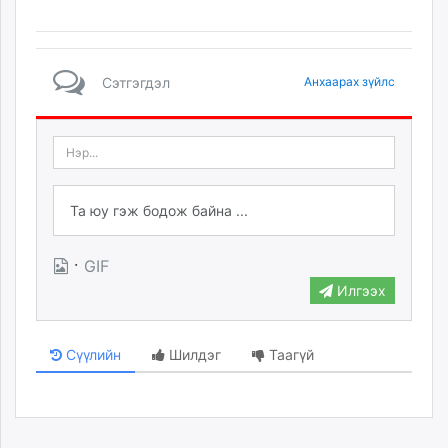
Сэтгэгдэл
Анхаарах зүйлс
·
GIF
Илгээх
Сүүлийн
Шилдэг
Таагүй