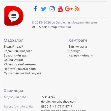
© 2013-2026 он Dorgio.mn, Мэдээллийн хөтөч
MGL Media Group
бүтээсэн.
Мэдээлэл
Хамтрагч
Бидний тухай
Байгууллага
Редакцийн бодлого
Сайтууд
Зохиогчийн эрх
Чөлөөт нийтлэгч
Санал хүсэлт
Үйлчилгээний нөхцөл
Нээлттэй ажлын байр
Сурталчилгаа байршуулах
Харилцаа
Мэдээний алба:
7711 4747
dorgio.news@yahoo.com
Маркетингийн алба:
8800 4147
,
7711 4747
mongolmediagroup@yahoo.com