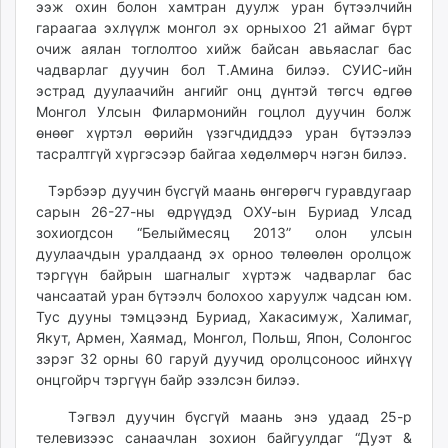
ээж охин болон хамтран дуулж уран бүтээлчийн
ikon.mn
гараагаа эхлүүлж монгол эх орныхоо 21 аймаг бүрт
mnb.mn
очиж аялан тоглолтоо хийж байсан авьяаслаг бас
Livetv.mn
чадварлаг дуучин бол Т.Амина билээ. СУИС-ийн
Eguur.mn
эстрад дуулаачийн ангийг онц дүнтэй төгсч өдгөө
Монгол Улсын Филармонийн гоцлол дуучин болж
24tsag.mn
өнөөг хүртэл өөрийн үзэгчдиддээ уран бүтээлээ
shuud.mn
тасралтгүй хүргэсээр байгаа хөдөлмөрч нэгэн билээ.
eagle.mn
ergelt.mn
Тэрбээр дуучин бүсгүй маань өнгөрөгч гуравдугаар
сарын 26-27-ны өдрүүдэд ОХУ-ын Буриад Улсад
zarig.mn
зохиогдсон “Белыймесяц 2013” олон улсын
today.mn
дуулаачдын уралдаанд эх орноо төлөөлөн оролцож
zuv.mn
тэргүүн байрын шагналыг хүртэж чадварлаг бас
mminfo.mn
чансаатай уран бүтээлч болохоо харуулж чадсан юм.
ugluu.mn
Тус дууны тэмцээнд Буриад, Хакасимуж, Халимаг,
Якут, Армен, Хаямад, Монгол, Польш, Япон, Солонгос
urlag.mn
зэрэг 32 орны 60 гаруй дуучид оролцсоноос ийнхүү
unen.mn
онцгойрч тэргүүн байр эзэлсэн билээ.
asu.mn
shudarga.mn
Тэгвэл дуучин бүсгүй маань энэ удаад 25-р
телевизээс санаачлан зохион байгуулдаг “Дуэт &
shuurhai.mn