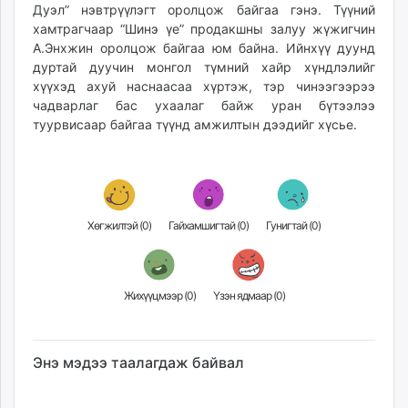
Дуэл” нэвтрүүлэгт оролцож байгаа гэнэ. Түүний
unuudur.mn
хамтрагчаар “Шинэ үе” продакшны залуу жүжигчин
isee.mn
А.Энхжин оролцож байгаа юм байна. Ийнхүү дуунд
mglradio.com
дуртай дуучин монгол түмний хайр хүндлэлийг
fact.mn
хүүхэд ахуй наснаасаа хүртэж, тэр чинээгээрээ
чадварлаг бас ухаалаг байж уран бүтээлээ
itoim.mn
туурвисаар байгаа түүнд амжилтын дээдийг хүсье.
tumen.mn
shuum.mn
times.mn
tvmongolia.mn
mass.mn
Хөгжилтэй (
0
)
Гайхамшигтай (
0
)
Гунигтай (
0
)
unegui.mn
assa.mn
toim.mn
Жихүүцмээр (
0
)
Үзэн ядмаар (
0
)
tac.mn
paparazzi.mn
unread.today
Энэ мэдээ таалагдаж байвал