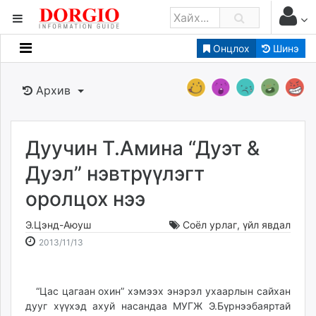
Онцлох
Шинэ
Мэдээллийн
Зар мэдээллийн
Архив
Банк санхүү
Бизнес ААН
Төрийн
Дуучин Т.Амина “Дуэт &
Нийслэлийн
Дуэл” нэвтрүүлэгт
оролцох нээ
dorgio.mn
Gogo.mn
Э.Цэнд-Аюуш
Соёл урлаг
,
үйл явдал
caak.mn
2013-
2026-
2013/11/13
news.mn
11-
08-
13
09
zindaa.mn
23:16:50
04:18:00
“Цас цагаан охин” хэмээх энэрэл ухаарлын сайхан
Baabar.mn
дууг хүүхэд ахуй насандаа МУГЖ Э.Бүрнээбаяртай
tovch.mn