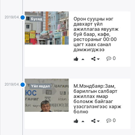
2019/04/08
Орон сууцны нэг
Бусад
давхарт үйл
ажиллагаа явуулж
буй баар, кафе,
рестораныг 00:00
цагт хаах санал
дэмжигджээ
0
2019/04/08
М.Мэндбаяр:Зам,
Үйл явдал
барилгын салбарт
ажиллах ямар
боломж байгааг
үзэсгэлэнгээс харж
болно
0