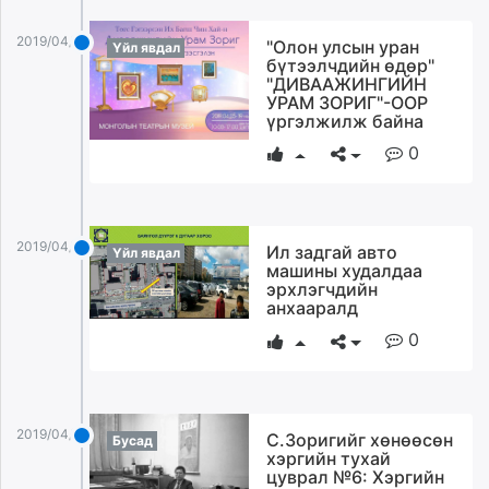
2019/04/08
"Олон улсын уран
Үйл явдал
бүтээлчдийн өдөр"
"ДИВААЖИНГИЙН
УРАМ ЗОРИГ"-ООР
үргэлжилж байна
0
2019/04/08
Ил задгай авто
Үйл явдал
машины худалдаа
эрхлэгчдийн
анхааралд
0
2019/04/08
С.Зоригийг хөнөөсөн
Бусад
хэргийн тухай
цуврал №6: Хэргийн