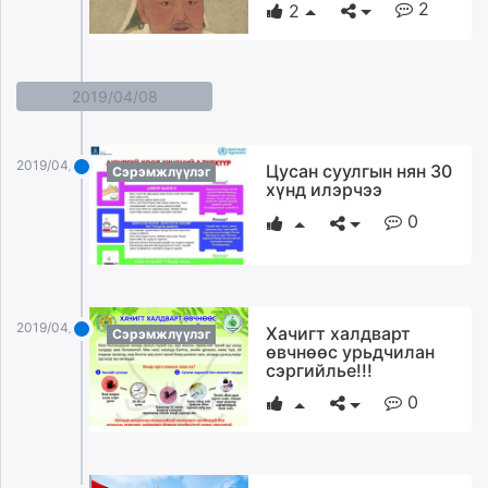
2
2
2019/04/08
2019/04/08
Цусан суулгын нян 30
Сэрэмжлүүлэг
хүнд илэрчээ
0
2019/04/08
Хачигт халдварт
Сэрэмжлүүлэг
өвчнөөс урьдчилан
сэргийлье!!!
0