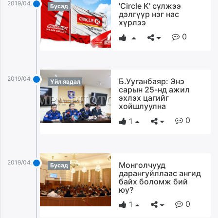
2019/04/08
'Circle K' сүлжээ
Бусад
дэлгүүр нэг нас
хүрлээ
0
2019/04/08
Б.Ууганбаяр: Энэ
Үйл явдал
сарын 25-нд ажил
эхлэх цагийг
хойшлуулна
0
1
2019/04/08
Монголчууд
Бусад
дарангуйллаас ангид
байх боломж бий
юу?
0
1