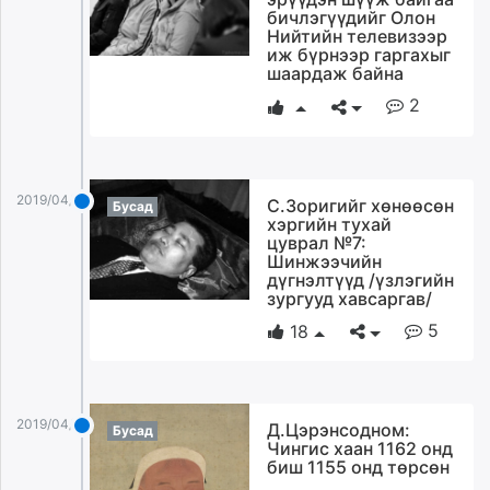
бичлэгүүдийг Олон
Нийтийн телевизээр
иж бүрнээр гаргахыг
шаардаж байна
2
2019/04/09
С.Зоригийг хөнөөсөн
Бусад
хэргийн тухай
цуврал №7:
Шинжээчийн
дүгнэлтүүд /үзлэгийн
зургууд хавсаргав/
5
18
2019/04/09
Д.Цэрэнсодном:
Бусад
Чингис хаан 1162 онд
биш 1155 онд төрсөн