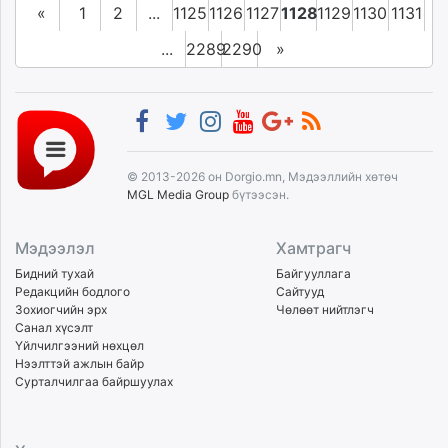
«
1
2
...
1125
1126
1127
1128
1129
1130
1131
...
2289
2290
»
© 2013-2026 он Dorgio.mn, Мэдээллийн хөтөч
MGL Media Group
бүтээсэн.
Мэдээлэл
Хамтрагч
Бидний тухай
Байгууллага
Редакцийн бодлого
Сайтууд
Зохиогчийн эрх
Чөлөөт нийтлэгч
Санал хүсэлт
Үйлчилгээний нөхцөл
Нээлттэй ажлын байр
Сурталчилгаа байршуулах