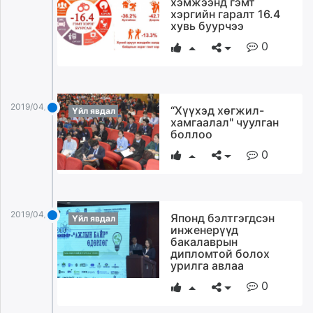
хэмжээнд гэмт
ikon.mn
хэргийн гаралт 16.4
хувь буурчээ
mnb.mn
0
Livetv.mn
Eguur.mn
24tsag.mn
shuud.mn
2019/04/09
“Хүүхэд хөгжил-
Үйл явдал
eagle.mn
хамгаалал" чуулган
боллоо
ergelt.mn
zarig.mn
0
today.mn
zuv.mn
mminfo.mn
2019/04/09
Японд бэлтгэгдсэн
Үйл явдал
ugluu.mn
инженерүүд
urlag.mn
бакалаврын
дипломтой болох
unen.mn
урилга авлаа
asu.mn
0
shudarga.mn
shuurhai.mn