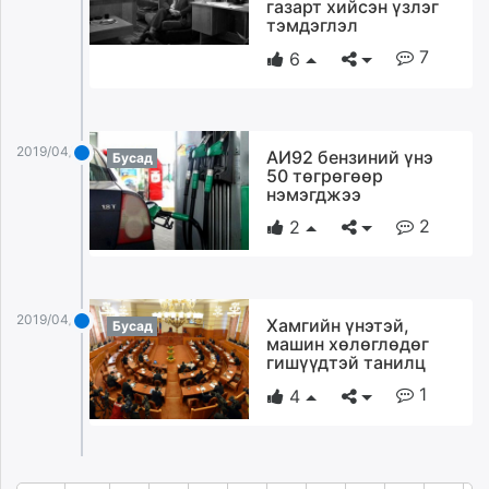
газарт хийсэн үзлэг
тэмдэглэл
7
6
2019/04/08
АИ92 бензиний үнэ
Бусад
50 төгрөгөөр
нэмэгджээ
2
2
2019/04/08
Хамгийн үнэтэй,
Бусад
машин хөлөглөдөг
гишүүдтэй танилц
1
4