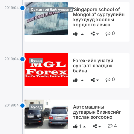
2019/04/06
'Singapore school of
Сэжигтэй байгууллага
Mongolia'' сургуулийн
хүүхдүүд хоолны
хордлого авчээ
0
2019/04/06
Forex-ийн үнэгүй
Бусад
сургалт явагдаж
байна
0
2019/04/06
Автомашины
Бусад
дугаарын бизнесийг
таслан зогсооно
4
1