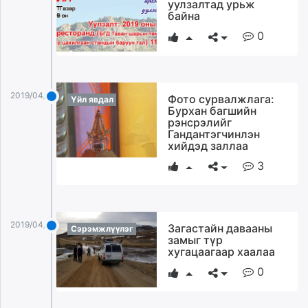
уулзалтад урьж
байна
0
2019/04/05
Фото сурвалжлага:
Үйл явдал
Бурхан багшийн
рэнсрэлийг
Гандантэгчинлэн
хийдэд заллаа
3
2019/04/05
Загастайн давааны
Сэрэмжлүүлэг
замыг түр
хугацаагаар хаалаа
0