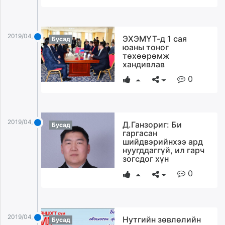
2019/04/05
ЭХЭМҮТ-д 1 сая
Бусад
юаны тоног
төхөөрөмж
хандивлав
0
2019/04/05
Д.Ганзориг: Би
Бусад
гаргасан
шийдвэрийнхээ ард
нуугддаггүй, ил гарч
зогсдог хүн
0
2019/04/05
Нутгийн зөвлөлийн
Бусад