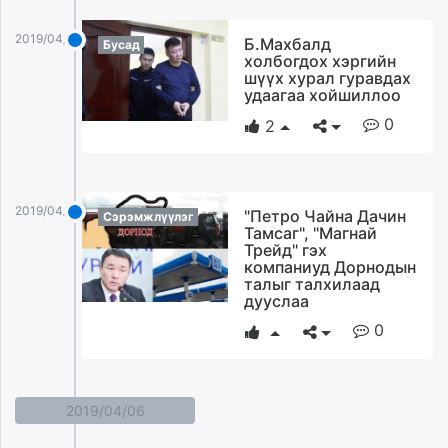
2019/04/07
Б.Махбалд
Бусад
холбогдох хэргийн
шүүх хурал гуравдах
удаагаа хойшиллоо
0
2
2019/04/07
"Петро Чайна Дачин
Сэрэмжлүүлэг
Тамсаг", "Магнай
Трейд" гэх
компаниуд Дорнодын
талыг талхилаад
дууслаа
0
2019/04/06