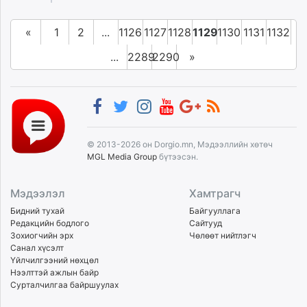
«
1
2
...
1126
1127
1128
1129
1130
1131
1132
...
2289
2290
»
© 2013-2026 он Dorgio.mn, Мэдээллийн хөтөч
MGL Media Group
бүтээсэн.
Мэдээлэл
Хамтрагч
Бидний тухай
Байгууллага
Редакцийн бодлого
Сайтууд
Зохиогчийн эрх
Чөлөөт нийтлэгч
Санал хүсэлт
Үйлчилгээний нөхцөл
Нээлттэй ажлын байр
Сурталчилгаа байршуулах