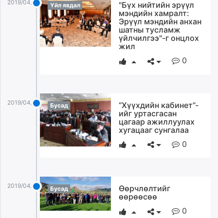
2019/04/05
"Бүх нийтийн эрүүл
Үйл явдал
мэндийн хамралт:
Эрүүл мэндийн анхан
шатны тусламж
үйлчилгээ"-г онцлох
жил
0
2019/04/05
“Хүүхдийн кабинет”-
Бусад
ийг уртасгасан
цагаар ажиллуулах
хугацааг сунгалаа
0
2019/04/05
Өөрчлөлтийг
Бусад
өөрөөсөө
0