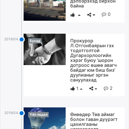
дэлбэрэхэд ойрхон
ikon.mn
байна
mnb.mn
0
Livetv.mn
Eguur.mn
24tsag.mn
2019/04/08
Прокурор
shuud.mn
Бусад
Л.Отгонбаярын гэх
eagle.mn
тодотголтой
Дугархорлоогийн
ergelt.mn
хэрэг буюу 'шорон
zarig.mn
дотроос өшөө авагч
today.mn
байдаг юм биш биз'
дуулианыг эргэн
zuv.mn
сануулахад
mminfo.mn
2
1
ugluu.mn
urlag.mn
unen.mn
asu.mn
2019/04/08
Өнөөдөр Төв аймаг
Үйл явдал
болон таван дүүрэгт
shudarga.mn
цахилгааны
shuurhai.mn