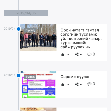
2019/04/05
2019/04/05
Орон нутагт гэмтэл
Бусад
согогийн тусламж
үйлчилгээний чанар,
хүртээмжийг
сайжруулах нь
0
2019/04/05
Сэрэмжлүүлэг
Бусад
0