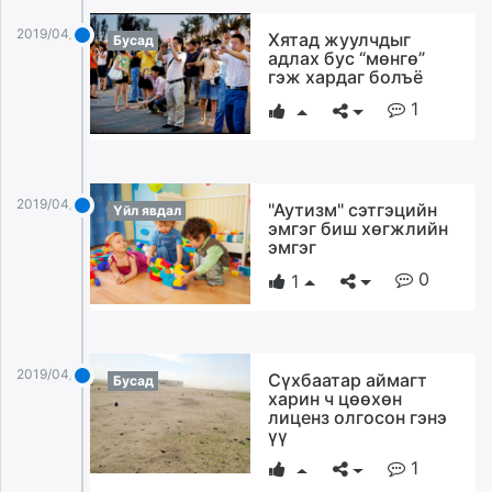
2019/04/02
Хятад жуулчдыг
Бусад
адлах бус “мөнгө”
гэж хардаг болъё
1
2019/04/02
"Аутизм" сэтгэцийн
Үйл явдал
эмгэг биш хөгжлийн
эмгэг
0
1
2019/04/02
Сүхбаатар аймагт
Бусад
харин ч цөөхөн
лиценз олгосон гэнэ
үү
1