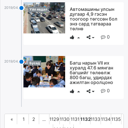
2019/04/01
Автомашины улсын
Үйл явдал
дугаар 4,9 гэсэн
тоогоор төгссөн бол
энэ сард татвараа
төлнө
0
2019/04/01
Багш нарын VII их
Бусад
хуралд 47.6 мянган
багшийг төлөөлж
800 багш, удирдах
ажилтан оролцоно
0
«
1
2
...
1129
1130
1131
1132
1133
1134
1135