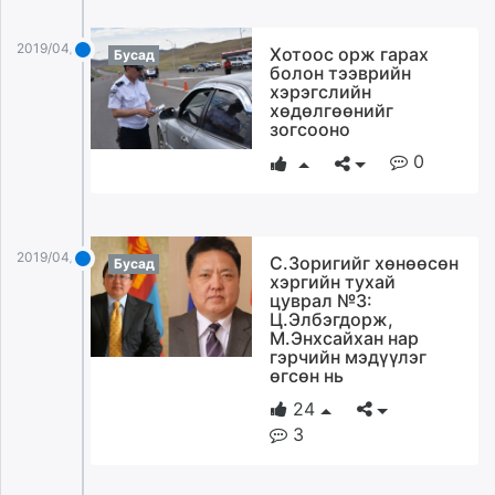
2019/04/02
Хотоос орж гарах
Бусад
болон тээврийн
хэрэгслийн
хөдөлгөөнийг
зогсооно
0
2019/04/02
С.Зоригийг хөнөөсөн
Бусад
хэргийн тухай
цуврал №3:
Ц.Элбэгдорж,
М.Энхсайхан нар
гэрчийн мэдүүлэг
өгсөн нь
24
3