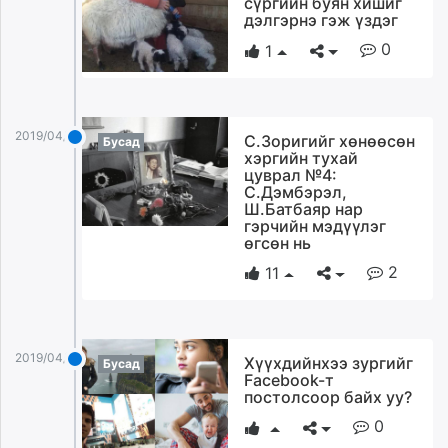
сүргийн буян хишиг
ikon.mn
дэлгэрнэ гэж үздэг
mnb.mn
0
1
Livetv.mn
Eguur.mn
24tsag.mn
2019/04/03
С.Зоригийг хөнөөсөн
shuud.mn
Бусад
хэргийн тухай
eagle.mn
цуврал №4:
С.Дэмбэрэл,
ergelt.mn
Ш.Батбаяр нар
zarig.mn
гэрчийн мэдүүлэг
today.mn
өгсөн нь
zuv.mn
2
11
mminfo.mn
ugluu.mn
urlag.mn
2019/04/03
Хүүхдийнхээ зургийг
Бусад
unen.mn
Facebook-т
asu.mn
постолсоор байх уу?
shudarga.mn
0
shuurhai.mn