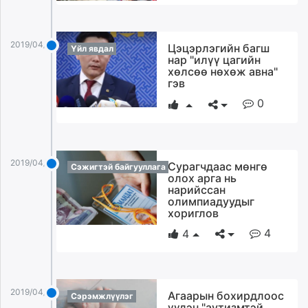
unuudur.mn
isee.mn
2019/04/03
mglradio.com
Цэцэрлэгийн багш
Үйл явдал
нар "илүү цагийн
fact.mn
хөлсөө нөхөж авна"
itoim.mn
гэв
tumen.mn
0
shuum.mn
times.mn
tvmongolia.mn
2019/04/03
Сурагчдаас мөнгө
mass.mn
Сэжигтэй байгууллага
олох арга нь
unegui.mn
нарийссан
олимпиадуудыг
assa.mn
хориглов
toim.mn
4
4
tac.mn
paparazzi.mn
unread.today
2019/04/03
Агаарын бохирдлоос
Сэрэмжлүүлэг
үүдэн "аутизмтэй