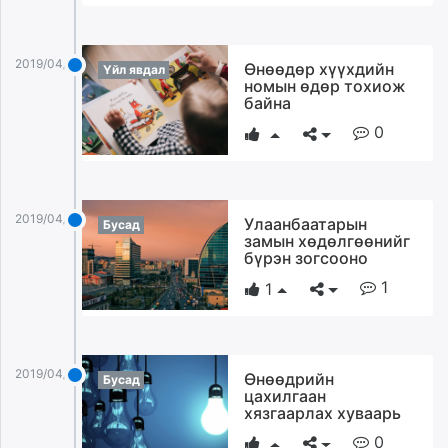
2019/04/02
Өнөөдөр хүүхдийн
Үйл явдал
номын өдөр тохиож
байна
0
2019/04/02
Улаанбаатарын
Бусад
замын хөдөлгөөнийг
бүрэн зогсооно
1
1
2019/04/02
Өнөөдрийн
Бусад
цахилгаан
хязгаарлах хуваарь
0