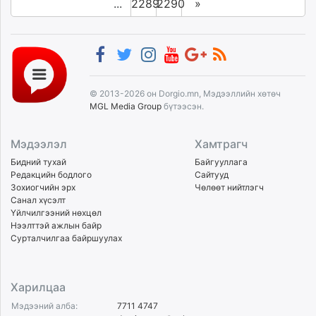
...
2289
2290
»
© 2013-2026 он Dorgio.mn, Мэдээллийн хөтөч
MGL Media Group
бүтээсэн.
Мэдээлэл
Хамтрагч
Бидний тухай
Байгууллага
Редакцийн бодлого
Сайтууд
Зохиогчийн эрх
Чөлөөт нийтлэгч
Санал хүсэлт
Үйлчилгээний нөхцөл
Нээлттэй ажлын байр
Сурталчилгаа байршуулах
Харилцаа
Мэдээний алба:
7711 4747