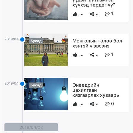
хүүхэд төрдөг үү"
1
2019/04/03
Монголын төлөө бол
Бусад
хэнтэй ч эвсэнэ
1
2019/04/03
Өнөөдрийн
Бусад
цахилгаан
хязгаарлах хуваарь
0
2019/04/02