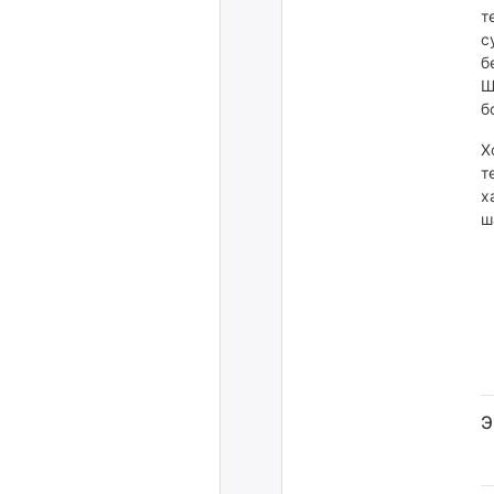
т
с
б
Ш
б
Х
т
х
ш
Э