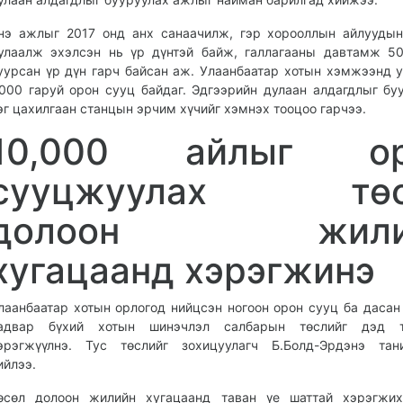
нэ ажлыг 2017 онд анх санаачилж, гэр хорооллын айлууды
улаалж эхэлсэн нь үр дүнтэй байж, галлагааны давтамж 5
уурсан үр дүн гарч байсан аж. Улаанбаатар хотын хэмжээнд 
,000 гаруй орон сууц байдаг. Эдгээрийн дулаан алдагдлыг бу
эг цахилгаан станцын эрчим хүчийг хэмнэх тооцоо гарчээ.
10,000 айлыг ор
сууцжуулах төс
долоон жили
хугацаанд хэрэгжинэ
лаанбаатар хотын орлогод нийцсэн ногоон орон сууц ба дасан
адвар бүхий хотын шинэчлэл салбарын төслийг дэд т
эрэгжүүлнэ. Тус төслийг зохицуулагч Б.Болд-Эрдэнэ тани
ийлээ.
өсөл долоон жилийн хугацаанд таван үе шаттай хэрэгжих