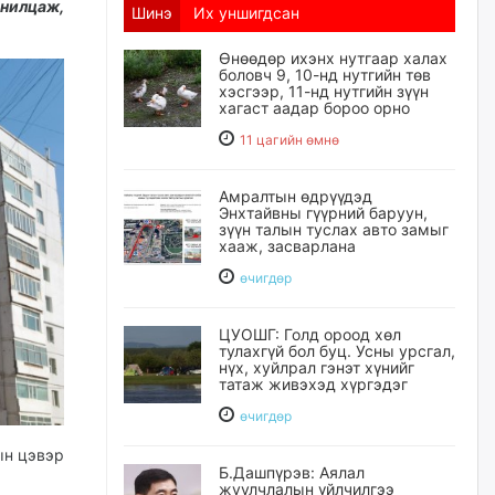
анилцаж,
Шинэ
Их уншигдсан
Өнөөдөр ихэнх нутгаар халах
боловч 9, 10-нд нутгийн төв
хэсгээр, 11-нд нутгийн зүүн
хагаст аадар бороо орно
11 цагийн өмнө
Амралтын өдрүүдэд
Энхтайвны гүүрний баруун,
зүүн талын туслах авто замыг
хааж, засварлана
өчигдѳр
ЦУОШГ: Голд ороод хөл
тулахгүй бол буц. Усны урсгал,
нүх, хуйлрал гэнэт хүнийг
татаж живэхэд хүргэдэг
өчигдѳр
ын цэвэр
Б.Дашпүрэв: Аялал
жуулчлалын үйлчилгээ