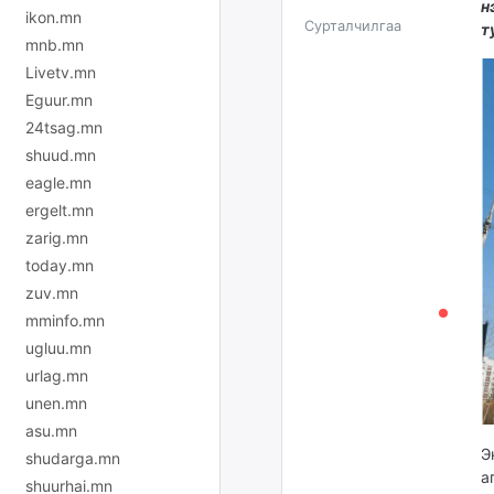
н
ikon.mn
Сурталчилгаа
т
mnb.mn
Livetv.mn
Eguur.mn
24tsag.mn
shuud.mn
eagle.mn
ergelt.mn
zarig.mn
today.mn
zuv.mn
mminfo.mn
ugluu.mn
urlag.mn
unen.mn
asu.mn
Э
shudarga.mn
а
shuurhai.mn