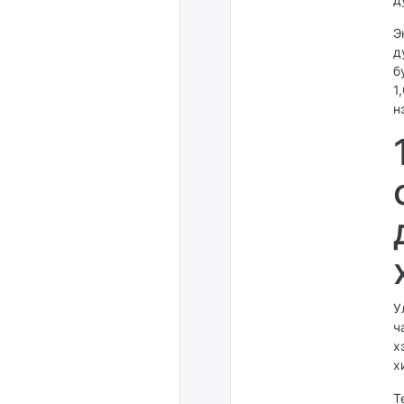
Э
д
б
1
н
У
ч
х
х
Т