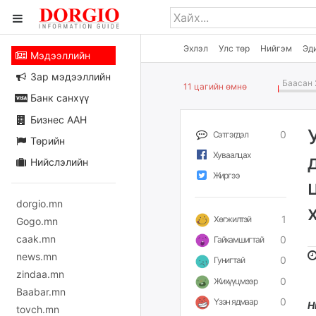
Эхлэл
Улс төр
Нийгэм
Эд
Мэдээллийн
Зар мэдээллийн
Баасан 
11 цагийн өмнө
Банк санхүү
Бизнес ААН
0
Сэтгэгдэл
Төрийн
Хуваалцах
Нийслэлийн
Жиргээ
dorgio.mn
1
Хөгжилтэй
Gogo.mn
caak.mn
0
Гайхамшигтай
news.mn
0
Гунигтай
zindaa.mn
0
Жихүүцмээр
Baabar.mn
0
Үзэн ядмаар
Н
tovch.mn