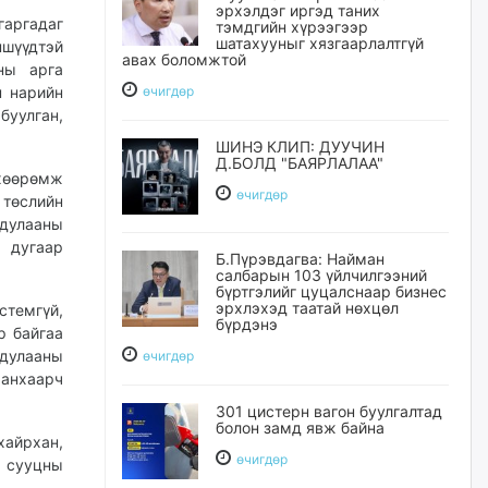
эрхэлдэг иргэд таних
гаргадаг
тэмдгийн хүрээгээр
шатахууныг хязгаарлалтгүй
ншүүдтэй
авах боломжтой
ны арга
н нарийн
өчигдѳр
уулган,
ШИНЭ КЛИП: ДУУЧИН
Д.БОЛД "БАЯРЛАЛАА"
өхөөрөмж
өчигдѳр
 төслийн
 дулааны
 дугаар
Б.Пүрэвдагва: Найман
салбарын 103 үйлчилгээний
бүртгэлийг цуцалснаар бизнес
эрхлэхэд таатай нөхцөл
стемгүй,
бүрдэнэ
р байгаа
 дулааны
өчигдѳр
 анхаарч
301 цистерн вагон буулгалтад
болон замд явж байна
хайрхан,
өчигдѳр
н сууцны