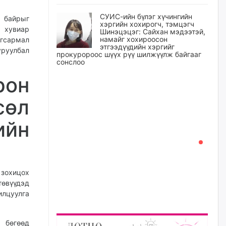
СУИС-ийн бүлэг хүчингийн
н байрыг
хэргийн хохирогч, тэмцэгч
0 хувиар
Шинэцэцэг: Сайхан мэдээтэй,
намайг хохироосон
угсармал
этгээдүүдийн хэргийг
уруулбал
прокуророос шүүх рүү шилжүүлж байгааг
сонслоо
он
өчигдѳр
өл
Өчигдрийн байдлаар ₮10000
доош дүнгээр шатахууны
худалдан авалт хийсэн 1500
йн
баримт бүртгэгджээ
өчигдѳр
Шатахуун олголтыг 50,000
 зохицох
төгрөгөөр хязгаарласныг
нэмэгдүүлж 100,000 төгрөгт
өвүүдэд
хүргэхээр судалж байгаа
лцуулга
өчигдѳр
 бөгөөд