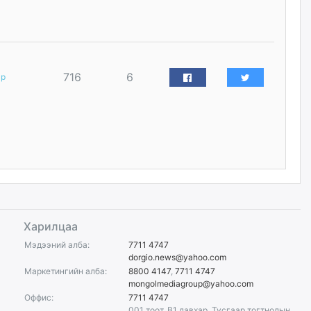
уржигдар
Д.Амарбаясгалан:
Шатахууныхаа 97 хувийг нэг
улсаас авдаг хараат байдлаа
716
6
зогсоож, Арабын орнуудаас
ар
нийлүүлэх ажлыг сэргээх
ёстой
уржигдар
Худалдагч Н.Амарзаяа:
Дэлгүүрийн 32 хуудастай
өрийн дэвтэр долоо хоногт л
дүүрдэг
уржигдар
Харилцаа
АИ-92 шатахууны нийлүүлэлт
Мэдээний алба:
7711 4747
тасралтгүй үргэлжилж байна
dorgio.news@yahoo.com
уржигдар
Маркетингийн алба:
8800 4147
,
7711 4747
mongolmediagroup@yahoo.com
Оффис:
7711 4747
001 тоот, B1 давхар, Тусгаар тогтнолын