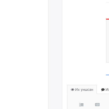
Их уншсан
Их