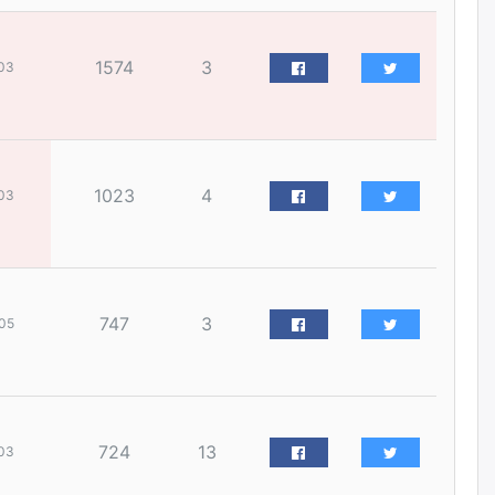
наймдугаар сарын 14-нөөс
ажиллуулж эхэлнэ
уржигдар
1574
3
03
Орон сууц, нийтийн аж ахуй,
авто зам, тохижилт
үйлчилгээний ажилтнуудын
ХАРИЛЦАА хандлагатай
холбоотой ГОМДОЛ их байгааг
1023
4
дурдлаа
03
уржигдар
Бариста хийх нь залуусын
дунд яагаад трэнд болов
747
3
05
уржигдар
Өмгөөлөгч Б.Оюунбилэг:
"Урьхан" Б.Чинбат гэж хүн
бизнес хамтрагчаа гүтгэж
хууль хяналтын байгууллагаар
724
13
03
шалгуулж, торны цаана
суулгана гэх мэтээр дарамталдаг