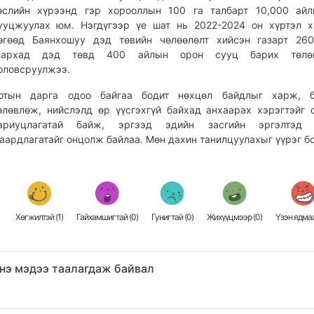
өслийн хүрээнд гэр хорооллын 100 га талбарт 10,000 айл
ууцжуулах
юм. Нэгдүгээр үе шат нь 2022-2024 он хүртэл 
өгөөд Баянхошуу дэд төвийн чөлөөлөлт хийсэн газарт 260
архад дэд төвд 400 айлын орон сууц барих төлөв
оловсруулжээ.
отын дарга одоо байгаа бодит нөхцөл байдлыг харж, б
өлөвлөж, нийслэлд өр үүсгэхгүй байхад анхаарах хэрэгтэйг 
ариуцлагатай байж, эргээд эдийн засгийн эргэлтэд 
аардлагатайг онцолж байлаа. Мөн дахин танилцуулахыг үүрэг бо
Хөгжилтэй (
1
)
Гайхамшигтай (
0
)
Гунигтай (
0
)
Жихүүцмээр (
0
)
Үзэн ядмаа
нэ мэдээ таалагдаж байвал