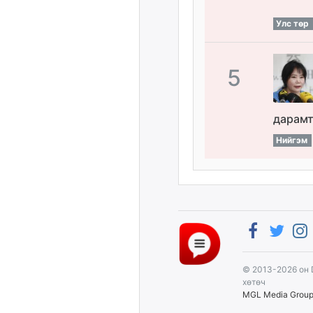
Улс төр
5
дарамт
Нийгэм
© 2013-2026 он 
хөтөч
MGL Media Grou