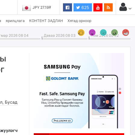
625
JPY 27.19₮
э
ярилцлага
КОНТЕНТ ЗАДЛАН
Хятад орноор
мар 2026 08 04
Даваа 2026 08 03
Ням 2026 08 02
ны
г
г
л
,
Бусад
жүүлэгч