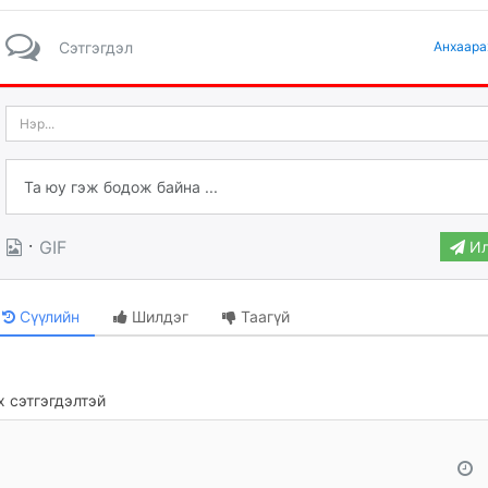
Сэтгэгдэл
Анхаара
·
GIF
Ил
Сүүлийн
Шилдэг
Таагүй
 сэтгэгдэлтэй