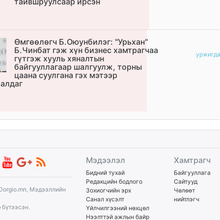
тайвшруулсаар ирсэн
Өмгөөлөгч Б.Оюунбилэг: "Урьхан"
Б.Чинбат гэж хүн бизнес хамтрагчаа
уржигд
гүтгэж хууль хяналтын
байгууллагаар шалгуулж, торны
цаана суулгана гэх мэтээр
алдаг
Мэдээлэл
Хамтрагч
Бидний тухай
Байгууллага
Редакцийн бодлого
Сайтууд
Dorgio.mn, Мэдээллийн
Зохиогчийн эрх
Чөлөөт
Санал хүсэлт
нийтлэгч
p
бүтээсэн.
Үйлчилгээний нөхцөл
Нээлттэй ажлын байр