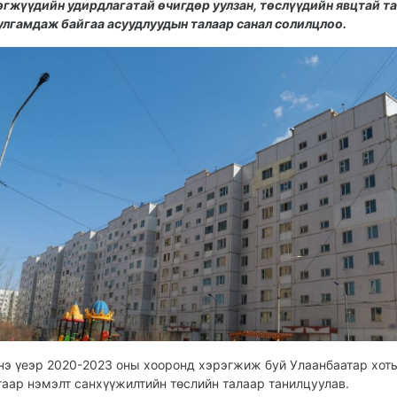
эгжүүдийн удирдлагатай өчигдөр уулзан, төслүүдийн явцтай т
улгамдаж байгаа асуудлуудын талаар санал солилцлоо.
нэ үеэр 2020-2023 оны хооронд хэрэгжиж буй Улаанбаатар хот
гаар нэмэлт санхүүжилтийн төслийн талаар танилцуулав.