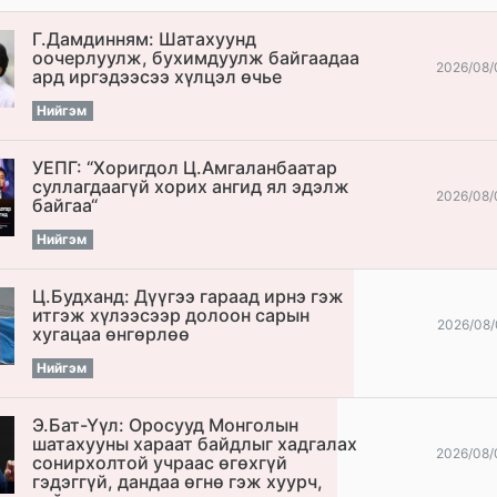
Г.Дамдинням: Шатахуунд
оочерлуулж, бухимдуулж байгаадаа
2026/08/
ард иргэдээсээ хүлцэл өчье
Нийгэм
УЕПГ: “Хоригдол Ц.Амгаланбаатар
cуллагдаагүй хорих ангид ял эдэлж
2026/08/
байгаа“
Нийгэм
Ц.Будханд: Дүүгээ гараад ирнэ гэж
итгэж хүлээсээр долоон сарын
2026/08/
хугацаа өнгөрлөө
Нийгэм
Э.Бат-Үүл: Оросууд Монголын
шатахууны хараат байдлыг хадгалах
2026/08/
сонирхолтой учраас өгөхгүй
гэдэггүй, дандаа өгнө гэж хуурч,