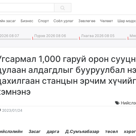
ийн засаг
Бизнес
Спорт
Соёл урлаг
Зөвлөгөө
Чөлөөт
Шар мэдэ
2026 08 07
Пүрэв 2026 08 06
Лхагва 2026 08 05
Мяг
Угсармал 1,000 гаруй орон сууц
дулаан алдагдлыг бууруулбал нэ
цахилгаан станцын эрчим хүчий
хэмнэнэ
Нийслэ
2023-
2026-
2023/01/24
01-
08-
24
08
10:22:23
22:47:38
ийслэлийн Засаг дарга Д.Сумъяабазар төсөл хэрэг