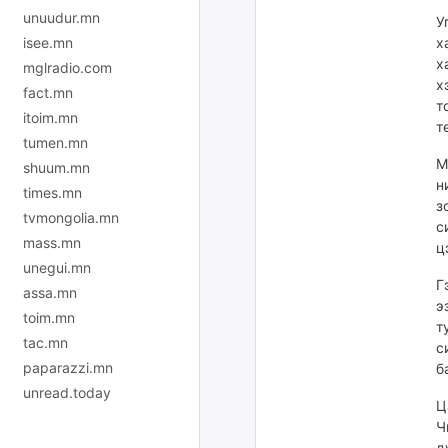
unuudur.mn
У
х
isee.mn
х
mglradio.com
х
fact.mn
т
itoim.mn
т
tumen.mn
М
shuum.mn
н
times.mn
з
tvmongolia.mn
с
mass.mn
ц
unegui.mn
Г
assa.mn
э
toim.mn
т
tac.mn
с
paparazzi.mn
б
unread.today
Ц
Ч
д