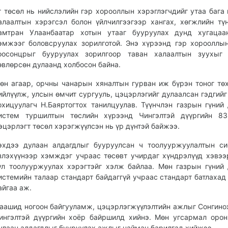
г төсөл нь нийслэлийн гэр хорооллын хэрэглэгчдийг утаа бага 
алаалтын хэрэгсэл болон үйлчилгээгээр хангах, хөгжлийн тү
амтран Улаанбаатар хотын утааг бууруулах дунд хугацаа
эмжээг боловсруулах зорилготой. Энэ хүрээнд гэр хорооллы
оосонцрыг бууруулах зорилгоор таван халаалтын зуухыг б
өвлөрсөн дулаанд холбосон байна.
өн агаар, орчны чанарын хяналтын гурван иж бүрэн тоног т
ийлүүлж, улсын өмчит сургууль, цэцэрлэгийг дулаалсан гэдгийг
охицуулагч Н.Баяртогтох танилцуулав. Түүнчлэн газрын гүний
истем туршилтын төслийн хүрээнд Чингэлтэй дүүргийн 83
эцэрлэгт төсөл хэрэгжүүлсэн нь үр дүнтэй байжээ.
эхдээ дулаан алдагдлыг бууруулсан ч тоолууржуулалтын си
злэхүүнээр хэмждэг учраас төсөвт учирдаг хүндрэлүүд хэвээ
ул тоолууржуулах хэрэгтэйг хэлж байлаа. Мөн газрын гүний
истемийн талаар стандарт байдаггүй учраас стандарт батлахад
айгаа аж.
аашид ногоон байгууламж, цэцэрлэгжүүлэлтийн ажлыг Сонгино
ингэлтэй дүүргийн хоёр байршилд хийнэ. Мөн угсармал оро
улаан алдагдлыг бууруулах ажлыг найман барилгад хийжээ.