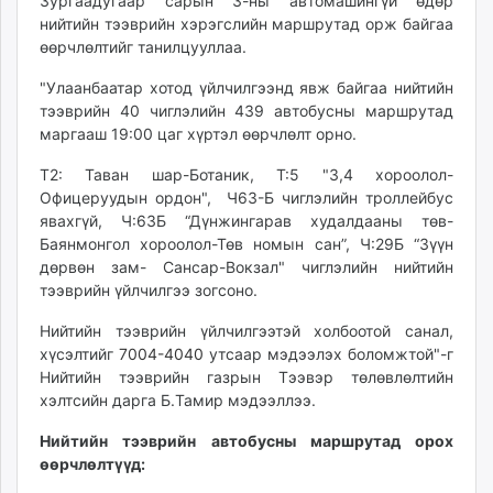
13:34:44
23:05:57
Зургаадугаар сарын 3-ны автомашингүй өдөр
ikon.mn
нийтийн тээврийн хэрэгслийн маршрутад орж байгаа
mnb.mn
өөрчлөлтийг танилцууллаа.
Livetv.mn
"Улаанбаатар хотод үйлчилгээнд явж байгаа нийтийн
Eguur.mn
тээврийн 40 чиглэлийн 439 автобусны маршрутад
24tsag.mn
маргааш 19:00 цаг хүртэл өөрчлөлт орно.
shuud.mn
Т2: Таван шар-Ботаник, Т:5 "3,4 хороолол-
eagle.mn
Офицеруудын ордон", Ч63-Б чиглэлийн троллейбус
ergelt.mn
явахгүй, Ч:63Б “Дүнжингарав худалдааны төв-
zarig.mn
Баянмонгол хороолол-Төв номын сан”, Ч:29Б “Зүүн
today.mn
дөрвөн зам- Сансар-Вокзал" чиглэлийн нийтийн
тээврийн үйлчилгээ зогсоно.
zuv.mn
mminfo.mn
Нийтийн тээврийн үйлчилгээтэй холбоотой санал,
ugluu.mn
хүсэлтийг
7004-4040
утсаар мэдээлэх боломжтой"-г
urlag.mn
Нийтийн тээврийн газрын Тээвэр төлөвлөлтийн
хэлтсийн дарга Б.Тамир мэдээллээ.
unen.mn
asu.mn
Нийтийн тээврийн автобусны маршрутад орох
shudarga.mn
өөрчлөлтүүд:
shuurhai.mn