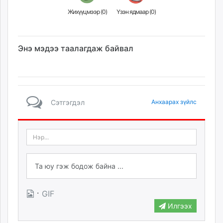
Жихүүцмээр (
0
)
Үзэн ядмаар (
0
)
Энэ мэдээ таалагдаж байвал
Сэтгэгдэл
Анхаарах зүйлс
·
GIF
Илгээх