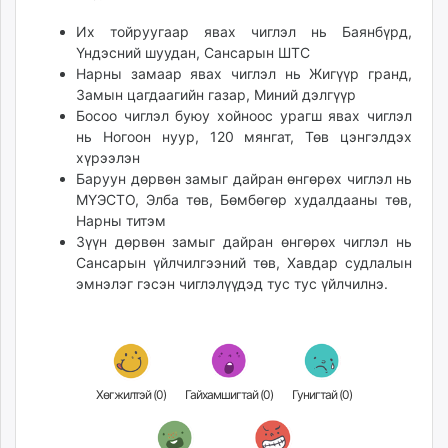
Их тойруугаар явах чиглэл нь Баянбүрд,
Үндэсний шуудан, Сансарын ШТС
Нарны замаар явах чиглэл нь Жигүүр гранд,
Замын цагдаагийн газар, Миний дэлгүүр
Босоо чиглэл буюу хойноос урагш явах чиглэл
нь Ногоон нуур, 120 мянгат, Төв цэнгэлдэх
хүрээлэн
Баруун дөрвөн замыг дайран өнгөрөх чиглэл нь
МҮЭСТО, Элба төв, Бөмбөгөр худалдааны төв,
Нарны титэм
Зүүн дөрвөн замыг дайран өнгөрөх чиглэл нь
Сансарын үйлчилгээний төв, Хавдар судлалын
эмнэлэг гэсэн чиглэлүүдэд тус тус үйлчилнэ.
Хөгжилтэй (
0
)
Гайхамшигтай (
0
)
Гунигтай (
0
)