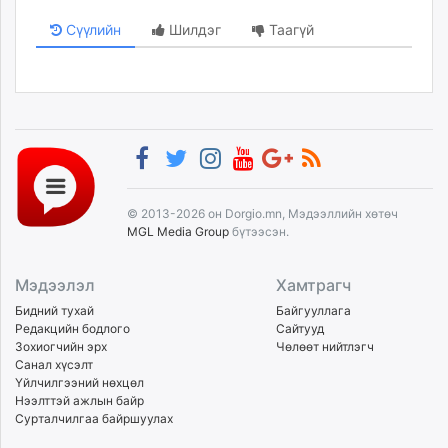
Сүүлийн
Шилдэг
Таагүй
© 2013-2026 он Dorgio.mn, Мэдээллийн хөтөч
MGL Media Group
бүтээсэн.
Мэдээлэл
Хамтрагч
Бидний тухай
Байгууллага
Редакцийн бодлого
Сайтууд
Зохиогчийн эрх
Чөлөөт нийтлэгч
Санал хүсэлт
Үйлчилгээний нөхцөл
Нээлттэй ажлын байр
Сурталчилгаа байршуулах