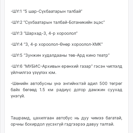
unuudur.mn
-ШҮ:1 “5 шар-Сүхбаатарын талбай”
isee.mn
mglradio.com
-ШҮ:2 “Сүхбаатарын талбай-Ботаникийн эцэс”
fact.mn
-ШҮ:3 “Шархад-3, 4-р хороолол”
itoim.mn
tumen.mn
-ШҮ:4 “3, 4-р хороолол-Өнөр хороолол-ХМК”
shuum.mn
-ШҮ:5 “Зунжин худалдааны төв-Ард кино театр”
times.mn
tvmongolia.mn
-ШҮ:6 “МУБИС-Архивын ерөнхий газар” гэсэн чиглэлд
mass.mn
үйлчилгээ үзүүлэх юм.
unegui.mn
-Шөнийн автобусны үнэ энгийнхтэй адил 500 төгрөг
assa.mn
байх бөгөөд 1.5 км радиус дотор дамжин суухад
toim.mn
үнэгүй.
tac.mn
paparazzi.mn
unread.today
Ташрамд, цахилгаан автобус нь дуу чимээ багатай,
орчны бохирдол үүсэхгүй гэдгээрээ давуу талтай.