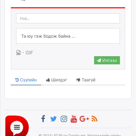
·
GIF
Илгээх
Сүүлийн
Шилдэг
Таагүй
© 2013-2026 он Dorgio.mn, Мэдээллийн хөтөч