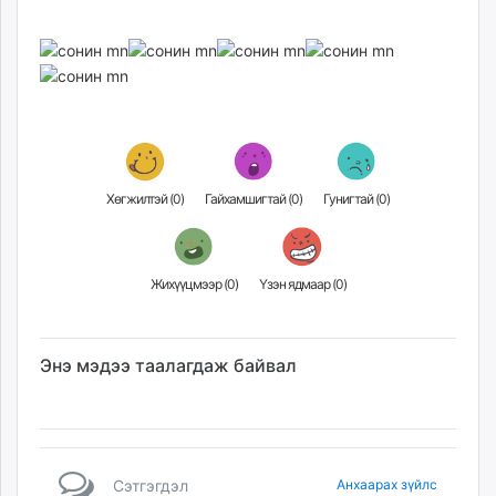
Хөгжилтэй (
0
)
Гайхамшигтай (
0
)
Гунигтай (
0
)
Жихүүцмээр (
0
)
Үзэн ядмаар (
0
)
Энэ мэдээ таалагдаж байвал
Сэтгэгдэл
Анхаарах зүйлс