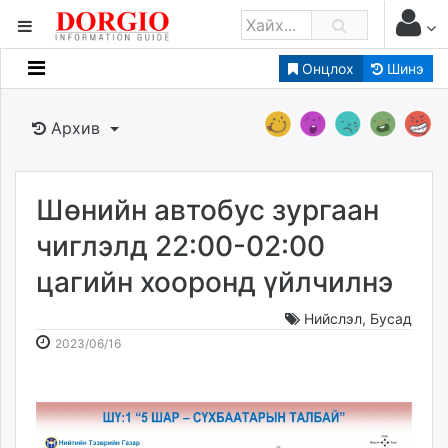
Онцлох
Шинэ
Мэдээллийн
Зар мэдээллийн
Архив
Банк санхүү
Бизнес ААН
Төрийн
Шөнийн автобус зургаан
Нийслэлийн
чиглэлд 22:00-02:00
цагийн хооронд үйлчилнэ
dorgio.mn
Gogo.mn
Нийслэл
,
Бусад
caak.mn
2023-
2026-
2023/06/16
news.mn
06-
08-
16
08
zindaa.mn
14:07:39
18:24:37
Baabar.mn
tovch.mn