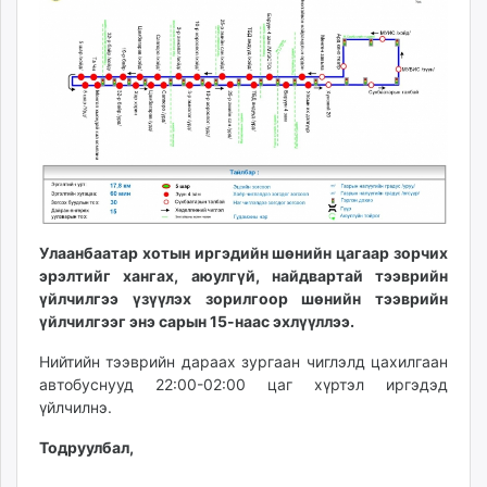
ikon.mn
mnb.mn
Livetv.mn
Eguur.mn
24tsag.mn
shuud.mn
eagle.mn
ergelt.mn
zarig.mn
Улаанбаатар хотын иргэдийн шөнийн цагаар зорчих
today.mn
эрэлтийг хангах, аюулгүй, найдвартай тээврийн
zuv.mn
үйлчилгээ үзүүлэх зорилгоор шөнийн тээврийн
mminfo.mn
үйлчилгээг энэ сарын 15-наас эхлүүллээ.
ugluu.mn
Нийтийн тээврийн дараах зургаан чиглэлд цахилгаан
urlag.mn
автобуснууд 22:00-02:00 цаг хүртэл иргэдэд
unen.mn
үйлчилнэ.
asu.mn
Тодруулбал,
shudarga.mn
shuurhai.mn