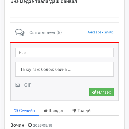
Энэ мэдээ таалагдаж байвал
Сэтгэгдэлүүд (5)
Анхаарах зүйлс
·
GIF
Илгээх
Сүүлийн
Шилдэг
Таагүй
Зочин ·
2026/05/19