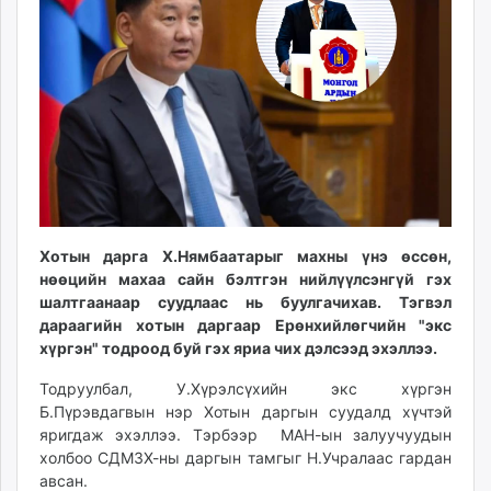
ikon.mn
mnb.mn
Livetv.mn
Eguur.mn
24tsag.mn
shuud.mn
eagle.mn
ergelt.mn
zarig.mn
Хотын дарга Х.Нямбаатарыг махны үнэ өссөн,
today.mn
нөөцийн махаа сайн бэлтгэн нийлүүлсэнгүй гэх
zuv.mn
шалтгаанаар суудлаас нь буулгачихав. Тэгвэл
mminfo.mn
дараагийн хотын даргаар Ерөнхийлөгчийн "экс
ugluu.mn
хүргэн" тодроод буй гэх яриа чих дэлсээд эхэллээ.
urlag.mn
Тодруулбал, У.Хүрэлсүхийн экс хүргэн
unen.mn
Б.Пүрэвдагвын нэр Хотын даргын суудалд хүчтэй
asu.mn
яригдаж эхэллээ. Тэрбээр МАН-ын залуучуудын
shudarga.mn
холбоо СДМЗХ-ны даргын тамгыг Н.Учралаас гардан
авсан.
shuurhai.mn