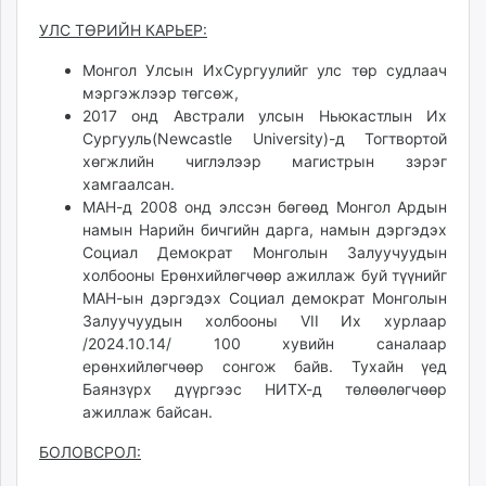
unuudur.mn
УЛС ТӨРИЙН КАРЬЕР:
isee.mn
Монгол Улсын ИхСургуулийг улс төр судлаач
mglradio.com
мэргэжлээр төгсөж,
fact.mn
2017 онд Австрали улсын Ньюкастлын Их
itoim.mn
Сургууль(Newcastle University)-д Тогтвортой
tumen.mn
хөгжлийн чиглэлээр магистрын зэрэг
shuum.mn
хамгаалсан.
МАН-д 2008 онд элссэн бөгөөд Монгол Ардын
times.mn
намын Нарийн бичгийн дарга, намын дэргэдэх
tvmongolia.mn
Социал Демократ Монголын Залуучуудын
mass.mn
холбооны Ерөнхийлөгчөөр ажиллаж буй түүнийг
unegui.mn
МАН-ын дэргэдэх Социал демократ Монголын
assa.mn
Залуучуудын холбооны VII Их хурлаар
/2024.10.14/ 100 хувийн саналаар
toim.mn
ерөнхийлөгчөөр сонгож байв. Тухайн үед
tac.mn
Баянзүрх дүүргээс НИТХ-д төлөөлөгчөөр
paparazzi.mn
ажиллаж байсан.
unread.today
БОЛОВСРОЛ: