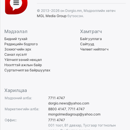
© 2013-2026 он Dorgio.mn, Мэдээллийн хөтөч
MGL Media Group
бүтээсэн.
Мэдээлэл
Хамтрагч
Бидний тухай
Байгууллага
Редакцийн бодлого
Сайтууд
Зохиогчийн эрх
Чөлөөт нийтлэгч
Санал хүсэлт
Үйлчилгээний нөхцөл
Нээлттэй ажлын байр
Сурталчилгаа байршуулах
Харилцаа
Мэдээний алба:
7711 4747
dorgio.news@yahoo.com
Маркетингийн алба:
8800 4147
,
7711 4747
mongolmediagroup@yahoo.com
Оффис:
7711 4747
001 тоот, B1 давхар, Тусгаар тогтнолын