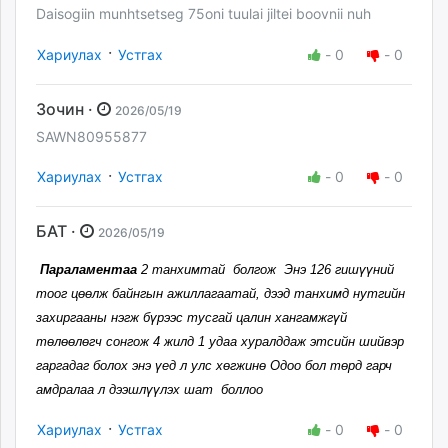
Daisogiin munhtsetseg 75oni tuulai jiltei boovnii nuh
·
Хариулах
Устгах
-
0
-
0
Зочин ·
2026/05/19
SAWN80955877
·
Хариулах
Устгах
-
0
-
0
БАТ ·
2026/05/19
Параламентаа
2 танхимтай болгож Энэ 126 гишүүний
тоог цөөлж байнгын ажиллагаатай, дээд танхимд нутгийн
захиргааны нэгж бүрээс тусгай цалин хангамжгүй
төлөөлөгч сонгож 4 жилд 1 удаа хуралддаж этсийн шийвэр
гаргадаг болох энэ үед л улс хөгжинө Одоо бол төрд гарч
амдралаа л дээшлүүлэх шат боллоо
·
Хариулах
Устгах
-
0
-
0