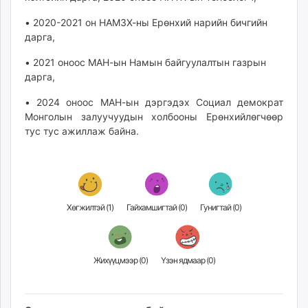
• 2020-2021 он НАМЗХ-ны Ерөнхий нарийн бичгийн
дарга,
• 2021 оноос МАН-ын Намын байгуулалтын газрын
дарга,
• 2024 оноос МАН-ын дэргэдэх Социал демократ
Монголын залуучуудын холбооны Ерөнхийлөгчөөр
тус тус ажиллаж байна.
Хөгжилтэй (
1
)
Гайхамшигтай (
0
)
Гунигтай (
0
)
Жихүүцмээр (
0
)
Үзэн ядмаар (
0
)