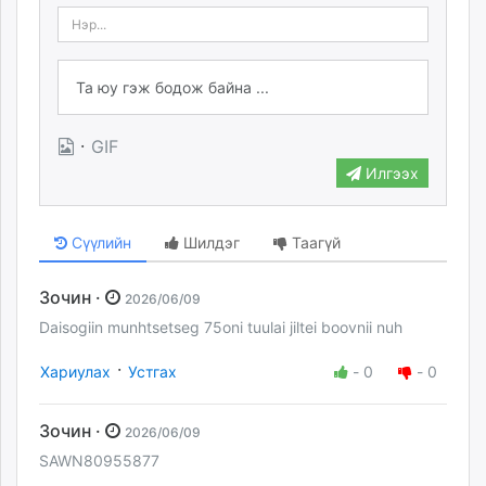
·
GIF
Илгээх
Сүүлийн
Шилдэг
Таагүй
Зочин ·
2026/06/09
Daisogiin munhtsetseg 75oni tuulai jiltei boovnii nuh
·
Хариулах
Устгах
-
0
-
0
Зочин ·
2026/06/09
SAWN80955877