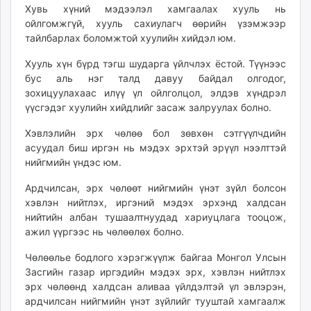
Хувь хүний мэдээлэл хамгаалах хууль нь
ойлгомжгүй, хууль сахиулагч өөрийн үзэмжээр
тайлбарлах боломжтой хуулийн хийдэл юм.
Хууль хүн бүрд тэгш шударга үйлчлэх ёстой. Түүнээс
бус аль нэг талд давуу байдал олгодог,
зохицуулахаас илүү үл ойлголцол, элдэв хүндрэл
үүсгэдэг хуулийн хийдлийг засаж залруулах болно.
Хэвлэлийн эрх чөлөө бол зөвхөн сэтгүүлчдийн
асуудал биш иргэн нь мэдэх эрхтэй эрүүл нээлттэй
нийгмийн үндэс юм.
Ардчилсан, эрх чөлөөт нийгмийн үнэт зүйл болсон
хэвлэн нийтлэх, иргэний мэдэх эрхэнд халдсан
нийтийн албан тушаалтнуудад хариуцлага тооцож,
ажил үүргээс нь чөлөөлөх болно.
Чөлөөлье бодлого хэрэгжүүлж байгаа Монгол Улсын
Засгийн газар иргэдийн мэдэх эрх, хэвлэн нийтлэх
эрх чөлөөнд халдсан аливаа үйлдэлтэй үл эвлэрэн,
ардчилсан нийгмийн үнэт зүйлийг тууштай хамгаалж