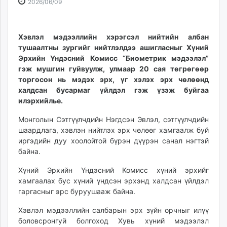
2026-
2026-
2026/06/09
ikon.mn
06-
08-
mnb.mn
09
08
Livetv.mn
14:35:57
00:22:12
Хэвлэл мэдээллийн хэрэгсэл нийтийн албан
Eguur.mn
тушаалтны зургийг нийтлэлдээ ашигласныг Хүний
Эрхийн Үндэсний Комисс “Биометрик мэдээлэл”
24tsag.mn
гэж мушгин гуйвуулж, улмаар 20 сая төгрөгөөр
shuud.mn
торгосон нь мэдэх эрх, үг хэлэх эрх чөлөөнд
eagle.mn
халдсан бусармаг үйлдэл гэж үзэж буйгаа
ergelt.mn
илэрхийлье.
zarig.mn
Монголын Сэтгүүлчдийн Нэгдсэн Эвлэл, сэтгүүлчдийн
today.mn
шаардлага, хэвлэн нийтлэх эрх чөлөөг хамгаалж буй
zuv.mn
иргэдийн дуу хоолойтой бүрэн дүүрэн санал нэгтэй
mminfo.mn
байна.
ugluu.mn
Хүний Эрхийн Үндэсний Комисс хүний эрхийг
urlag.mn
хамгаалах бус хүний үндсэн эрхэнд халдсан үйлдэл
unen.mn
гаргасныг эрс буруушааж байна.
asu.mn
Хэвлэл мэдээллийн салбарын эрх зүйн орчныг илүү
shudarga.mn
боловсронгуй болгоход Хувь хүний мэдээлэл
shuurhai.mn