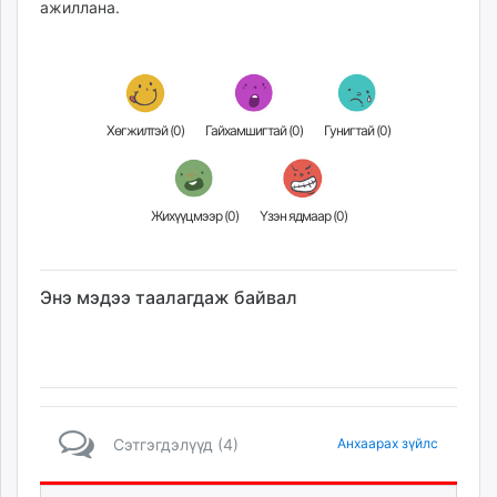
ажиллана.
Хөгжилтэй (
0
)
Гайхамшигтай (
0
)
Гунигтай (
0
)
Жихүүцмээр (
0
)
Үзэн ядмаар (
0
)
Энэ мэдээ таалагдаж байвал
Сэтгэгдэлүүд (4)
Анхаарах зүйлс