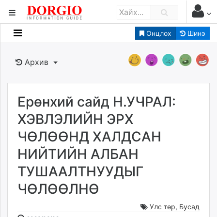
Онцлох
Шинэ
Мэдээллийн
Зар мэдээллийн
Архив
Банк санхүү
Бизнес ААН
Төрийн
Ерөнхий сайд Н.УЧРАЛ:
Нийслэлийн
ХЭВЛЭЛИЙН ЭРХ
ЧӨЛӨӨНД ХАЛДСАН
dorgio.mn
НИЙТИЙН АЛБАН
Gogo.mn
caak.mn
ТУШААЛТНУУДЫГ
news.mn
ЧӨЛӨӨЛНӨ
zindaa.mn
Baabar.mn
Улс төр
,
Бусад
tovch.mn