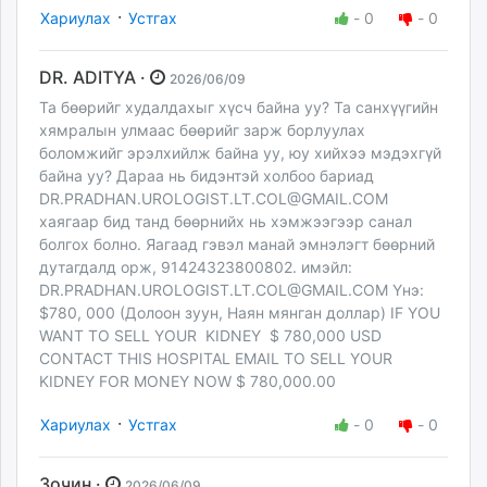
·
Хариулах
Устгах
-
0
-
0
DR. ADITYA ·
2026/06/09
Та бөөрийг худалдахыг хүсч байна уу? Та санхүүгийн
хямралын улмаас бөөрийг зарж борлуулах
боломжийг эрэлхийлж байна уу, юу хийхээ мэдэхгүй
байна уу? Дараа нь бидэнтэй холбоо бариад
DR.PRADHAN.UROLOGIST.LT.COL@GMAIL.COM
хаягаар бид танд бөөрнийх нь хэмжээгээр санал
болгох болно. Яагаад гэвэл манай эмнэлэгт бөөрний
дутагдалд орж, 91424323800802. имэйл:
DR.PRADHAN.UROLOGIST.LT.COL@GMAIL.COM
Yнэ:
$780, 000 (Долоон зуун, Наян мянган доллар) IF YOU
WANT TO SELL YOUR KIDNEY $ 780,000 USD
CONTACT THIS HOSPITAL EMAIL TO SELL YOUR
KIDNEY FOR MONEY NOW $ 780,000.00
·
Хариулах
Устгах
-
0
-
0
Зочин ·
2026/06/09