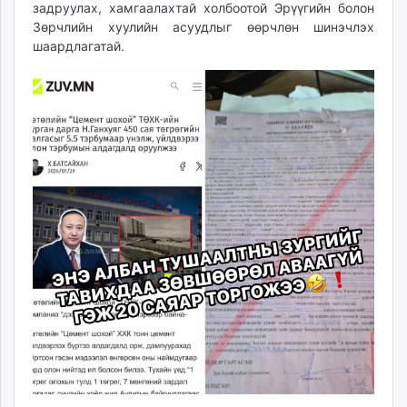
задруулах, хамгаалахтай холбоотой Эрүүгийн болон
unuudur.mn
Зөрчлийн хуулийн асуудлыг өөрчлөн шинэчлэх
isee.mn
шаардлагатай.
mglradio.com
fact.mn
itoim.mn
tumen.mn
shuum.mn
times.mn
tvmongolia.mn
mass.mn
unegui.mn
assa.mn
toim.mn
tac.mn
paparazzi.mn
unread.today