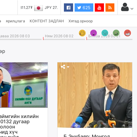
625
JPY 27.19₮
э
ярилцлага
КОНТЕНТ ЗАДЛАН
Хятад орноор
ваа 2026 08 03
Ням 2026 08 02
Бямба 2026 08 01
өр
аймгийн хилийн
 0132 дугаар
долоон
чид хүч
Б.Энхбаяр: Монгол