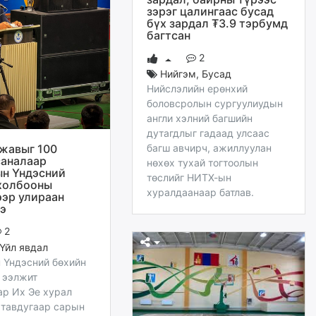
зэрэг цалингаас бусад
бүх зардал ₮3.9 тэрбумд
багтсан
2
Нийгэм
,
Бусад
Нийслэлийн ерөнхий
боловсролын сургуулиудын
англи хэлний багшийн
дутагдлыг гадаад улсаас
жавыг 100
багш авчирч, ажиллуулан
саналаар
нөхөх тухай тогтоолын
н Үндэсний
төслийг НИТХ-ын
холбооны
хуралдаанаар батлав.
ээр улираан
э
2
Үйл явдал
 Үндэсний бөхийн
 ээлжит
ар Их Эе хурал
 тавдугаар сарын