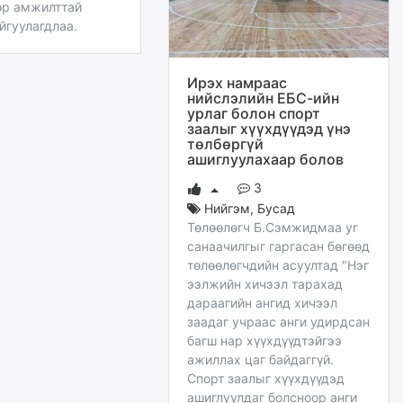
өр амжилттай
йгуулагдлаа.
Ирэх намраас
нийслэлийн ЕБС-ийн
урлаг болон спорт
заалыг хүүхдүүдэд үнэ
төлбөргүй
ашиглуулахаар болов
3
Нийгэм
,
Бусад
Төлөөлөгч Б.Сэмжидмаа уг
санаачилгыг гаргасан бөгөөд
төлөөлөгчдийн асуултад "Нэг
ээлжийн хичээл тарахад
дараагийн ангид хичээл
заадаг учраас анги удирдсан
багш нар хүүхдүүдтэйгээ
ажиллах цаг байдаггүй.
Спорт заалыг хүүхдүүдэд
ашиглуулдаг болсноор анги