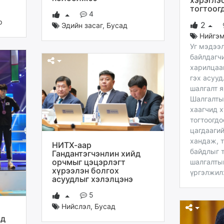
хэрэглэ
тогтоог
4
р
2
Эдийн засаг
,
Бусад
Нийгэ
Уг мэдээ
байлдагч
харилцаа
гэх асууд
шалгалт я
Шалгалты
хаагчид х
тогтоогдо
цагдаагий
хандаж, 
НИТХ-аар
байдлыг 
Гандантэгчэнлин хийд
орчмыг цэцэрлэгт
шалгалты
хүрээлэн болгох
үргэлжил
асуудлыг хэлэлцэнэ
5
Нийслэл
,
Бусад
лд