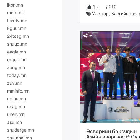
ikon.mn
10
1
mnb.mn
Улс төр
,
Засгийн газа
Livetv.mn
Eguur.mn
24tsag.mn
shuud.mn
eagle.mn
ergelt.mn
zarig.mn
today.mn
zuv.mn
mminfo.mn
ugluu.mn
urlag.mn
unen.mn
asu.mn
shudarga.mn
Өсвөрийн боксчдын
Азийн аваргаас Ө.Сү
shuurhai.mn