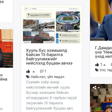
ээ
Г.Дамди
Хууль бус эзэмшилд
үнэ "Нө
байсан 15 барилга
үнэд нө
байгууламжийг
нийслэлд буцаан авчээ
1
Улс тө
1
ан
Нийслэл
,
үйл явдал
айна
Сүүлийн хоёр жилд
нийслэлийн өмчийг хууль
бусаар эзэмшиж байсан
этгээдүүдээс 6 тэрбум гаруй
төгрөгийн 15 барилга
байгууламжийг буцаан авч
вь