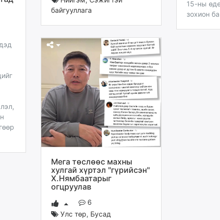
15-ны өд
байгууллага
зохион ба
үдэд
дийг
лэл,
ын
гөөр
Мега төслөөс махны
хулгай хүртэл "гүрийсэн"
Х.Нямбаатарыг
огцруулав
6
Улс төр
,
Бусад