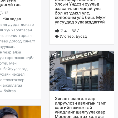
сэн зүйл
Улсын Үндсэн хуульд
доогүй гэв
заасанчлан манай улс
бол нэгдмэл улс,
12
холбооны улс биш. Муж
м
,
Үйл явдал
улсуудад хуваагддаггүй
лэлд дурдагдснаар
ид хүч хэрэглэсэн
7
2
ны зөрчил гарсан
Улс төр
,
Бусад
лаар дотоод хяналт
вуулсан.
н үеэр алба
үч хэрэглэсэн зүйл
огүй. Мөн
н байгууллагад
тухайн нөхцөл
тогтоолгохоор
н ажиллагаа
ж байгаа.
Хяналт шалгалтаар
илрүүлсэн авлигын гэмт
хэргийн шинжтэй
үйлдлийг шалгуулахаар
Мөрдөн шалгах хэлтэст