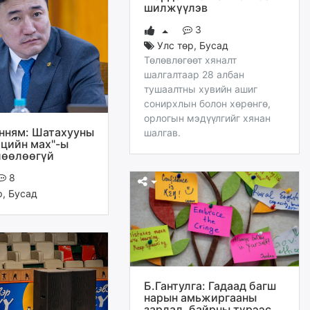
шилжүүлэв
3
Улс төр
,
Бусад
Төлөвлөгөөт хяналт
шалгалтаар 28 албан
тушаалтны хувийн ашиг
сонирхлын болон хөрөнгө,
орлогын мэдүүлгийг хянан
нням: Шатахууны
шалгав.
өцийн мах"-ы
лөөлөөгүй
8
р
,
Бусад
Б.Гантулга: Гадаад багш
нарын амьжиргааны
зардал, байрны түрээс