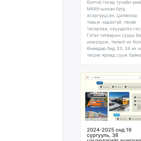
болгоё гэхэд тухайн үеи
МАХН-ынхан бүгд
эсэргүүцсэн. Цалингаа
тавьж чадахгүй, төсөв
тасарлаа, хэцүүдлээ гэс
Гэтэл татварын суурь б
нэмэгдэж, төлөлт их бол
Өнөөдөр бид 33, 34 их 
төгрөг яриад сууж байна
2024-2025 онд 16
сургууль, 38
цэцэрлэгийг ашиглал