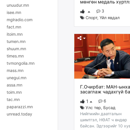
мөнгөн медаль хүртл
unuudur.mn
3
isee.mn
Спорт
,
Үйл явдал
mglradio.com
fact.mn
itoim.mn
tumen.mn
shuum.mn
times.mn
tvmongolia.mn
mass.mn
unegui.mn
assa.mn
Г.Очирбат: МАН-ынх
засаглаж чадахгүй б
toim.mn
tac.mn
6
1
paparazzi.mn
Улс төр
,
Бусад
Нийгмийн даатгалын
unread.today
шимтгэл, НӨАТ ч өндөр
байсан. Эдгээрийг 10 ху