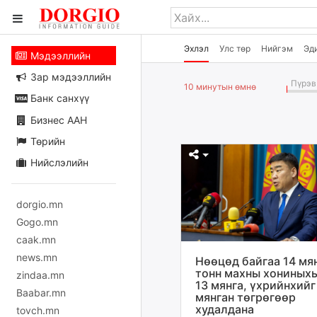
Эхлэл
Улс төр
Нийгэм
Эд
Мэдээллийн
Зар мэдээллийн
Пүрэв 
10 минутын өмнө
Банк санхүү
Бизнес ААН
Төрийн
Нийслэлийн
dorgio.mn
Gogo.mn
caak.mn
news.mn
Нөөцөд байгаа 14 мя
тонн махны хониных
zindaa.mn
13 мянга, үхрийнхийг
Baabar.mn
мянган төгрөгөөр
худалдана
tovch.mn