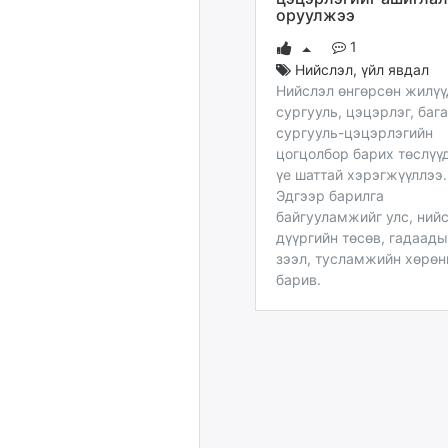
оруулжээ
1
Нийслэл
,
үйл явдал
Нийслэл өнгөрсөн жилү
сургууль, цэцэрлэг, бага
сургууль-цэцэрлэгийн
цогцолбор барих төслүү
үе шаттай хэрэгжүүллээ.
Эдгээр барилга
байгууламжийг улс, нийс
дүүргийн төсөв, гадаад
зээл, тусламжийн хөрөн
барив.