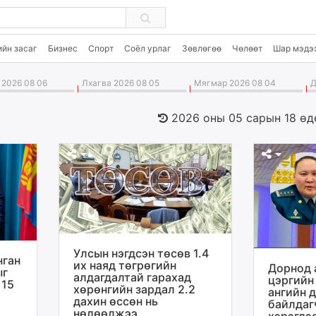
ийн засаг
Бизнес
Спорт
Соёл урлаг
Зөвлөгөө
Чөлөөт
Шар мэдэ
2026 08 06
Лхагва 2026 08 05
Мягмар 2026 08 04
Да
2026 оны 05 сарын 18 өд
Улсын нэгдсэн төсөв 1.4
нган
их наяд төгрөгийн
Дорнод 
ыг
алдагдалтай гарахад
цэргийн
 15
хөрөнгийн зардал 2.2
ангийн 
дахин өссөн нь
байлдаг
нөлөөлжээ