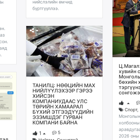
нийслэлийн өмчид
йн
бүртгүүллээ.
эн.
ааз
сон.
наяд
.
Ц.Магал
хувийн 
Монголы
бөхийн 
ТАНИЛЦ: НӨӨЦИЙН МАХ
тэргүүн
НИЙЛҮҮЛЭХЭЭР ГЭРЭЭ
сонгожэ
ХИЙСЭН
КОМПАНИУДААС УЛС
ТӨРИЙН ХАМААРАЛ
Спорт
,
БҮХИЙ ЭТГЭЭДҮҮДИЙН
Монголын
ЭЗЭМШДЭГ ГУРВАН
КОМПАНИ БАЙНА
холбооны
аравдуга
5
1
2026 оны
тад
Нийгэм
,
Сэжигтэй