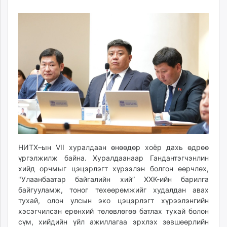
18
08
ikon.mn
13:37:51
21:23:48
mnb.mn
Livetv.mn
Eguur.mn
24tsag.mn
shuud.mn
eagle.mn
ergelt.mn
zarig.mn
today.mn
zuv.mn
mminfo.mn
НИТХ–ын VII хуралдаан өнөөдөр хоёр дахь өдрөө
үргэлжилж байна. Хуралдаанаар Гандантэгчэнлин
ugluu.mn
хийд орчмыг цэцэрлэгт хүрээлэн болгон өөрчлөх,
urlag.mn
"Улаанбаатар байгалийн хий” ХХК-ийн барилга
unen.mn
байгууламж, тоног төхөөрөмжийг худалдан авах
asu.mn
тухай, олон улсын эко цэцэрлэгт хүрээлэнгийн
shudarga.mn
хэсэгчилсэн ерөнхий төлөвлөгөө батлах тухай болон
сүм, хийдийн үйл ажиллагаа эрхлэх зөвшөөрлийн
shuurhai.mn