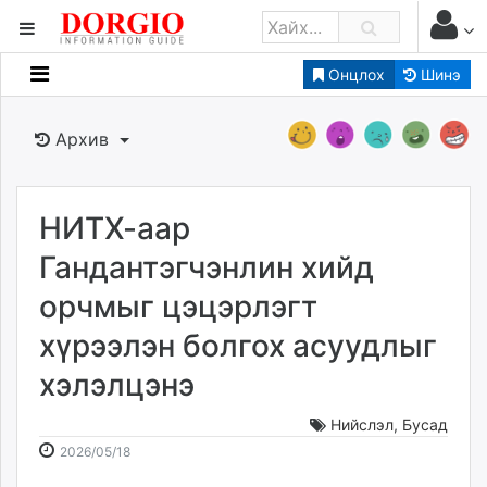
Онцлох
Шинэ
Мэдээллийн
Зар мэдээллийн
Архив
Банк санхүү
Бизнес ААН
Төрийн
НИТХ-аар
Нийслэлийн
Гандантэгчэнлин хийд
орчмыг цэцэрлэгт
dorgio.mn
хүрээлэн болгох асуудлыг
Gogo.mn
caak.mn
хэлэлцэнэ
news.mn
zindaa.mn
Нийслэл
,
Бусад
2026-
2026-
Baabar.mn
2026/05/18
05-
08-
tovch.mn