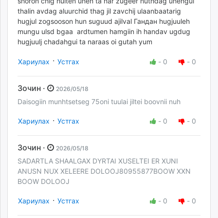
shoron chig huiten unen ta nar zugeer huthdag unengui
thalin avdag aluurchid thag jil zavchij ulaanbaatarig
hugjul zogsooson hun suguud ajilval
Гандан hugjuuleh
mungu ulsd bgaa ardtumen hamgiin ih handav ugdug
hugjuulj chadahgui ta naraas oi gutah yum
·
Хариулах
Устгах
-
0
-
0
Зочин ·
2026/05/18
Daisogiin munhtsetseg 75oni tuulai jiltei boovnii nuh
·
Хариулах
Устгах
-
0
-
0
Зочин ·
2026/05/18
SADARTLA SHAALGAX DYRTAI XUSELTEI ER XUNI
ANUSN NUX XELEERE DOLOOJ80955877BOOW XXN
BOOW DOLOOJ
·
Хариулах
Устгах
-
0
-
0