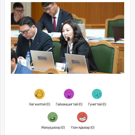
Хөгжилтэй (
0
)
Гайхамшигтай (
0
)
Гунигтай (
0
)
Жихүүцмээр (
0
)
Үзэн ядмаар (
0
)