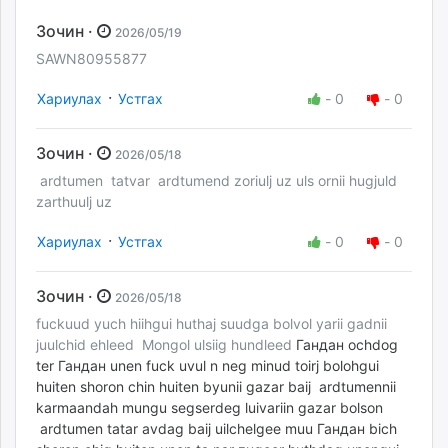
Зочин ·
2026/05/19
SAWN80955877
·
Хариулах
Устгах
-
0
-
0
Зочин ·
2026/05/18
ardtumen tatvar ardtumend zoriulj uz uls ornii hugjuld
zarthuulj uz
·
Хариулах
Устгах
-
0
-
0
Зочин ·
2026/05/18
fuckuud yuch hiihgui huthaj suudga bolvol yarii gadnii
juulchid ehleed Mongol ulsiig hundleed
Гандан ochdog
ter
Гандан unen fuck uvul n neg minud toirj bolohgui
huiten shoron chin huiten byunii gazar baij ardtumennii
karmaandah mungu segserdeg luivariin gazar bolson
ardtumen tatar avdag baij uilchelgee muu
Гандан bich