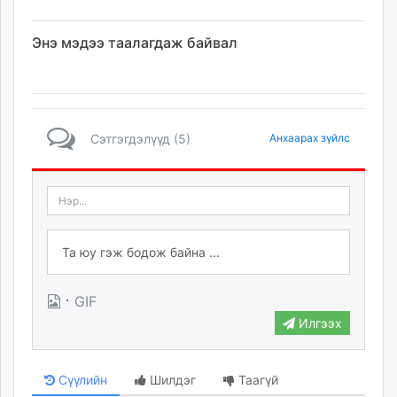
Энэ мэдээ таалагдаж байвал
Сэтгэгдэлүүд (5)
Анхаарах зүйлс
·
GIF
Илгээх
Сүүлийн
Шилдэг
Таагүй