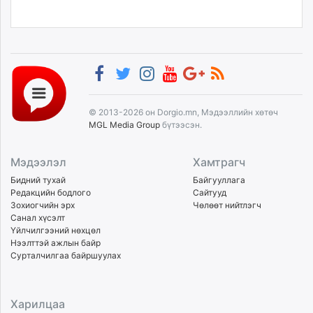
© 2013-2026 он Dorgio.mn, Мэдээллийн хөтөч
MGL Media Group
бүтээсэн.
Мэдээлэл
Хамтрагч
Бидний тухай
Байгууллага
Редакцийн бодлого
Сайтууд
Зохиогчийн эрх
Чөлөөт нийтлэгч
Санал хүсэлт
Үйлчилгээний нөхцөл
Нээлттэй ажлын байр
Сурталчилгаа байршуулах
Харилцаа