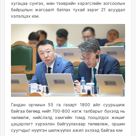
хугацаа сунгах, мөн тээврийн хэрэгслийн зогсоолын
unuudur.mn
байршлын жагсаалт батлах тухай зэрэг 21 асуудал
isee.mn
хэлэлцэх юм.
mglradio.com
fact.mn
itoim.mn
tumen.mn
shuum.mn
times.mn
tvmongolia.mn
mass.mn
unegui.mn
assa.mn
toim.mn
tac.mn
Гандан орчмын 55 га газарт 1800 айл суурьшиж
байгаа бөгөөд нийт 700-800 нэгж талбарыг бүхэлд нь
paparazzi.mn
чөлөөлж, нийслэлд хамгийн томд тооцогдох жишиг
unread.today
цэцэрлэгт хүрээлэн байгуулахаар төлөвлөж, оршин
суугчдыг нүүлгэн шилжүүлэх ажил эхлээд байгаа юм