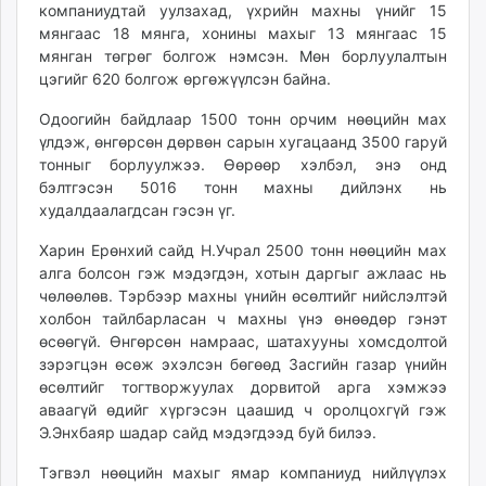
компаниудтай уулзахад, үхрийн махны үнийг 15
мянгаас 18 мянга, хонины махыг 13 мянгаас 15
мянган төгрөг болгож нэмсэн. Мөн борлуулалтын
цэгийг 620 болгож өргөжүүлсэн байна.
Одоогийн байдлаар 1500 тонн орчим нөөцийн мах
үлдэж, өнгөрсөн дөрвөн сарын хугацаанд 3500 гаруй
тонныг борлуулжээ. Өөрөөр хэлбэл, энэ онд
бэлтгэсэн 5016 тонн махны дийлэнх нь
худалдаалагдсан гэсэн үг.
Харин Ерөнхий сайд Н.Учрал 2500 тонн нөөцийн мах
алга болсон гэж мэдэгдэн, хотын даргыг ажлаас нь
чөлөөлөв. Тэрбээр махны үнийн өсөлтийг нийслэлтэй
холбон тайлбарласан ч махны үнэ өнөөдөр гэнэт
өсөөгүй. Өнгөрсөн намраас, шатахууны хомсдолтой
зэрэгцэн өсөж эхэлсэн бөгөөд Засгийн газар үнийн
өсөлтийг тогтворжуулах дорвитой арга хэмжээ
аваагүй өдийг хүргэсэн цаашид ч оролцохгүй гэж
Э.Энхбаяр шадар сайд мэдэгдээд буй билээ.
Тэгвэл нөөцийн махыг ямар компаниуд нийлүүлэх