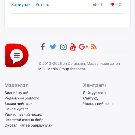
·
Хариулах
Устгах
-
0
-
0
© 2013-2026 он Dorgio.mn, Мэдээллийн хөтөч
MGL Media Group
бүтээсэн.
Мэдээлэл
Хамтрагч
Бидний тухай
Байгууллага
Редакцийн бодлого
Сайтууд
Зохиогчийн эрх
Чөлөөт нийтлэгч
Санал хүсэлт
Үйлчилгээний нөхцөл
Нээлттэй ажлын байр
Сурталчилгаа байршуулах