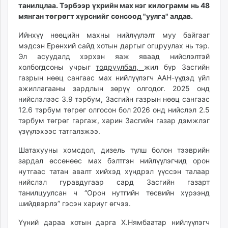
танилцлаа. Тэрбээр үхрийн мах нэг килограмм нь 48
unuudur.mn
мянган төгрөгт хүрснийг сонсоод "уулга" алдав.
isee.mn
mglradio.com
Ийнхүү нөөцийн махны нийлүүлэлт муу байгааг
мэдсэн Ерөнхий сайд хотын даргыг огцруулах нь тэр.
fact.mn
Эл асуудалд хэрхэн яаж яваад нийслэлтэй
itoim.mn
холбогдсоны учрыг
тодруулбал,
жил бүр Засгийн
tumen.mn
газрын нөөц сангаас мах нийлүүлэгч ААН-үүдэд үйл
shuum.mn
ажиллагааны зардлын зөрүү олгодог. 2025 онд
times.mn
нийслэлээс 3.9 тэрбум, Засгийн газрын нөөц сангаас
12.6 тэрбум төгрөг олгосон бол 2026 онд нийслэл 2.5
tvmongolia.mn
тэрбум төгрөг гаргаж, харин Засгийн газар дэмжлэг
mass.mn
үзүүлэхээс татгалзжээ.
unegui.mn
assa.mn
Шатахууны хомсдол, дизель түлш болон тээврийн
зардал өссөнөөс мах бэлтгэн нийлүүлэгчид орон
toim.mn
нутгаас татан авалт хийхэд хүндрэл үүссэн талаар
tac.mn
нийслэл гуравдугаар сард Засгийн газарт
paparazzi.mn
танилцуулсан ч “Орон нутгийн төсвийн хүрээнд
unread.today
шийдвэрлэ” гэсэн хариуг өгчээ.
Үүний дараа хотын дарга Х.Нямбаатар нийлүүлэгч