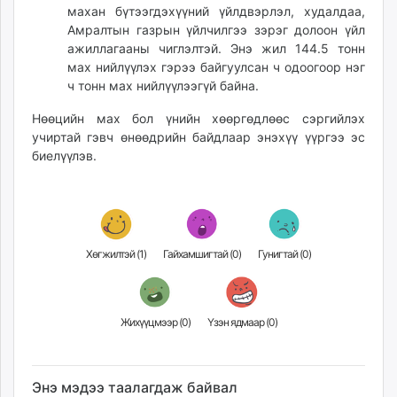
махан бүтээгдэхүүний үйлдвэрлэл, худалдаа,
Амралтын газрын үйлчилгээ зэрэг долоон үйл
ажиллагааны чиглэлтэй. Энэ жил 144.5 тонн
мах нийлүүлэх гэрээ байгуулсан ч одоогоор нэг
ч тонн мах нийлүүлээгүй байна.
Нөөцийн мах бол үнийн хөөргөдлөөс сэргийлэх
учиртай гэвч өнөөдрийн байдлаар энэхүү үүргээ эс
биелүүлэв.
Хөгжилтэй (
1
)
Гайхамшигтай (
0
)
Гунигтай (
0
)
Жихүүцмээр (
0
)
Үзэн ядмаар (
0
)
Энэ мэдээ таалагдаж байвал