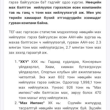
гэрээ байгуулсан бэ? гэдгийг одоо хүргэе.
Нөөцийн
мах бэлтгэн нийлүүлэх гэрээлсэн есөн компанийн
тав нь ганц ч тонн мах нийлүүлээгүй аж. Мөн улс
төрийн хамаарал бүхий этгээдүүдийн эзэмшдэг
гурван компани байна.
ТЕГ-аас гаргасан статистик мэдээллээр нөөцийн мах
нийлүүлэх гэрээ байгуулсан есөн ААН-ийн зургаа нь
махаа бэлтгэсэн ч нийлүүлээгүй, гурван ААН-ээс 2.3
мянган тонн мах нийлүүлэгдсэн, 2.7 мянган тонн мах
зах зээлд гараагүй аж.
"ХКҮ"
ХХК нь: Гадаад худалдаа, Консервын
үйлдвэрлэл, Хиам, хиаман бүтээгдэхүүн
үйлдвэрлэл, Спортын клубын үйл ажиллагааны
чиглэлтэй. Энэ жил 602 тонн нөөцийн мах
нийлүүлэх гэрээ хийсэн. Одоогоор 1,998,1 тонн
мах нийлүүлжээ. Үүнээс 926 тонн нь "Мах
импекс"-ийн бэлтгэсэн мах, зөрүү болох 470
тонн махыг илүү нийлүүлжээ.
"Мах Импэкс"
ХК нь: Сүүлийн жилүүдэд
тасралтгүй нөөцийн мах нийлүүлж буй. Эцсийн