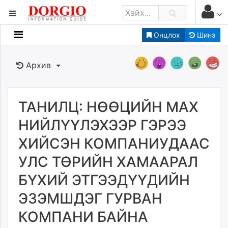
Онцлох
Шинэ
Мэдээллийн
Зар мэдээллийн
Архив
Банк санхүү
Бизнес ААН
Төрийн
ТАНИЛЦ: НӨӨЦИЙН МАХ
Нийслэлийн
НИЙЛҮҮЛЭХЭЭР ГЭРЭЭ
ХИЙСЭН КОМПАНИУДААС
dorgio.mn
УЛС ТӨРИЙН ХАМААРАЛ
Gogo.mn
caak.mn
БҮХИЙ ЭТГЭЭДҮҮДИЙН
news.mn
ЭЗЭМШДЭГ ГУРВАН
zindaa.mn
Baabar.mn
КОМПАНИ БАЙНА
tovch.mn