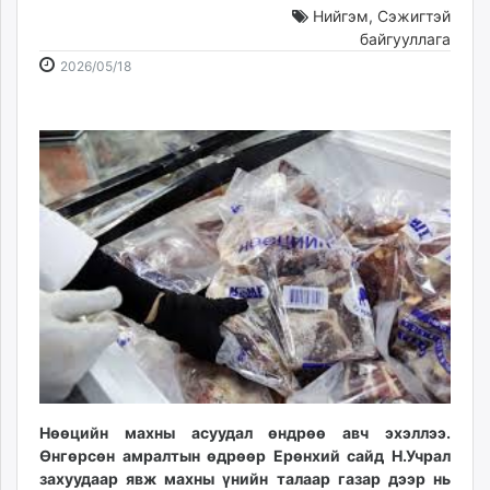
Нийгэм
,
Сэжигтэй
ikon.mn
байгууллага
mnb.mn
2026-
2026-
2026/05/18
Livetv.mn
05-
08-
Eguur.mn
18
09
24tsag.mn
10:28:44
22:50:14
shuud.mn
eagle.mn
ergelt.mn
zarig.mn
today.mn
zuv.mn
mminfo.mn
ugluu.mn
urlag.mn
unen.mn
asu.mn
Нөөцийн махны асуудал өндрөө авч эхэллээ.
shudarga.mn
Өнгөрсөн амралтын өдрөөр Ерөнхий сайд Н.Учрал
захуудаар явж махны үнийн талаар газар дээр нь
shuurhai.mn