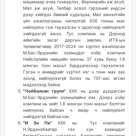
машинаар ачаа тээвэрлэх, Фермерийн аж ахуй,
Мал аж ахуй, Төлбөр эсвэл гэрээний үндсэн
дээр хийгдэх бөөний худалдаа, Мал эмнэлгийн
үйл ажиллагааны чиглэлтэй. 926 тонны мах
нийлүүлнэ гэж гэрээлсэн ч одоогоор нийлүүлэлт
хийгдээгүй ажээ. Тус компани нь Дорнод
аймгийн засаг даргын зөвлөх, ИТХ-ын
төлөөлөгчөөр 2017-2024 он хүртэл ажилласан
М.Бас-Эрдэнийн эзэмшдэг хоёр компани
Нийслэлийн нөөцийн махны 37 хувь буюу 1.8
мянган тонн махыг бүрдүүлэхээр гэрээлжээ.
Гэсэн ч өнөөдрийг хүртэл нэг ч тонн мах зах
зээлд нийлүүлээгүй болох нь ТЕГ-аас өгсөн
мэдээлэлд байна.
"Чойбалсан групп"
ХХК нь дээр дурдагсан
М.Бас-Эрдэнийн эзэмшлийнх юм. Дээрх хоёр
компани нь нийт 1.8 мянган тонн махыг бэлтгэн
нийлүүлэх байсан ч ямар ч нийлүүлэлт
хийгдээгүй байгаа юм.
"И Эн Пи"
ХХК нь: Тус компанийг
Н.Эрдэнэбаатар гэх хүн эзэмшдэг
бөгөөдГадаад худалдаа, Бизнесийн зөвлөгөө