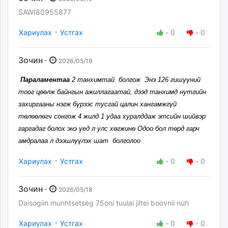
SAWI80955877
·
Хариулах
Устгах
-
0
-
0
Зочин ·
2026/05/19
Параламентаа
2 танхимтай болгож Энэ 126 гишүүний
тоог цөөлж байнгын ажиллагаатай, дээд танхимд нутгийн
захиргааны нэгж бүрээс тусгай цалин хангамжгүй
төлөөлөгч сонгож 4 жилд 1 удаа хуралддаж этсийн шийвэр
гаргадаг болох энэ үед л улс хөгжинө Одоо бол төрд гарч
амдралаа л дээшлүүлэх шат болголоо
·
Хариулах
Устгах
-
0
-
0
Зочин ·
2026/05/18
Daisogiin munhtsetseg 75oni tuulai jiltei boovnii nuh
·
Хариулах
Устгах
-
0
-
0