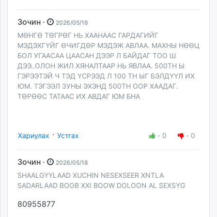
Зочин ·
2026/05/18
МӨНГӨ ТӨГРӨГ НЬ ХААНААС ГАРДАГИЙГ
МЭДЭХГҮЙГ ӨЧИГДӨР МЭДЭЖ АВЛАА. МАХНЫ НӨӨЦ
БОЛ УГААСАА ЦААСАН ДЭЭР Л БАЙДАГ ТОО Ш
ДЭЭ..ОЛОН ЖИЛ ХЯНАЛТААР НЬ ЯВЛАА. 500ТН Ы
ГЭРЭЭТЭЙ Ч ТЭД ҮСРЭЭД Л 100 ТН ЫГ БЭЛДҮҮЛ ИХ
ЮМ. ТЭГЭЭЛ ЗУНЫ ЭХЭНД 500ТН ООР ХААДАГ.
ТӨРӨӨС ТАТААС ИХ АВДАГ ЮМ БНА
·
Хариулах
Устгах
-
0
-
0
Зочин ·
2026/05/18
SHAALGYYLAAD XUCHIN NESEXSEER XNTLA
SADARLAAD BOOB XXI BOOW DOLOON AL SEXSYG
80955877