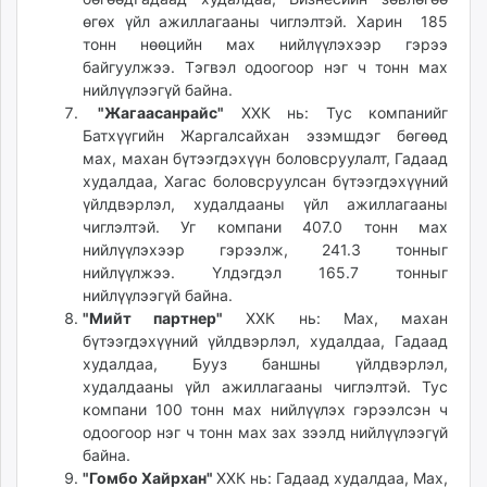
өгөх үйл ажиллагааны чиглэлтэй. Харин 185
тонн нөөцийн мах нийлүүлэхээр гэрээ
байгуулжээ. Тэгвэл одоогоор нэг ч тонн мах
нийлүүлээгүй байна.
"Жагаасанрайс"
ХХК нь: Тус компанийг
Батхүүгийн Жаргалсайхан эзэмшдэг бөгөөд
мах, махан бүтээгдэхүүн боловсруулалт, Гадаад
худалдаа, Хагас боловсруулсан бүтээгдэхүүний
үйлдвэрлэл, худалдааны үйл ажиллагааны
чиглэлтэй. Уг компани 407.0 тонн мах
нийлүүлэхээр гэрээлж, 241.3 тонныг
нийлүүлжээ. Үлдэгдэл 165.7 тонныг
нийлүүлээгүй байна.
"Мийт партнер"
ХХК нь: Мах, махан
бүтээгдэхүүний үйлдвэрлэл, худалдаа, Гадаад
худалдаа, Бууз баншны үйлдвэрлэл,
худалдааны үйл ажиллагааны чиглэлтэй. Тус
компани 100 тонн мах нийлүүлэх гэрээлсэн ч
одоогоор нэг ч тонн мах зах зээлд нийлүүлээгүй
байна.
"Гомбо Хайрхан"
ХХК нь: Гадаад худалдаа, Мах,