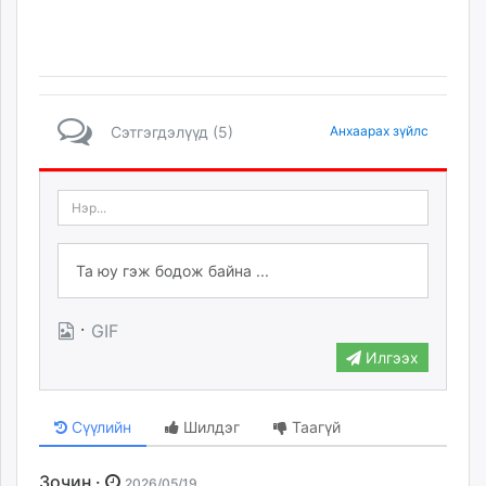
Сэтгэгдэлүүд (5)
Анхаарах зүйлс
·
GIF
Илгээх
Сүүлийн
Шилдэг
Таагүй
Зочин ·
2026/05/19