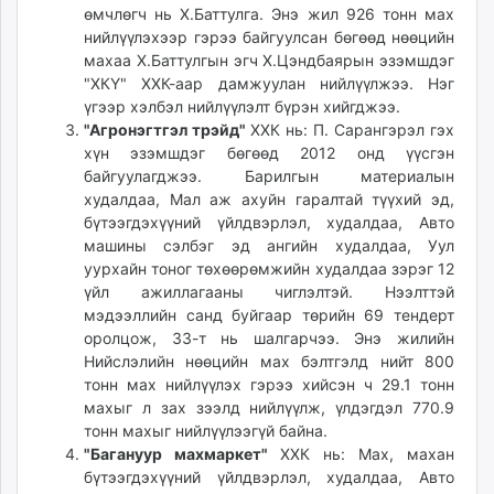
өмчлөгч нь Х.Баттулга. Энэ жил 926 тонн мах
нийлүүлэхээр гэрээ байгуулсан бөгөөд нөөцийн
махаа Х.Баттулгын эгч Х.Цэндбаярын эзэмшдэг
"ХКҮ" ХХК-аар дамжуулан нийлүүлжээ. Нэг
үгээр хэлбэл нийлүүлэлт бүрэн хийгджээ.
"Агронэгтгэл трэйд"
ХХК нь: П. Сарангэрэл гэх
хүн эзэмшдэг бөгөөд 2012 онд үүсгэн
байгуулагджээ. Барилгын материалын
худалдаа, Мал аж ахуйн гаралтай түүхий эд,
бүтээгдэхүүний үйлдвэрлэл, худалдаа, Авто
машины сэлбэг эд ангийн худалдаа, Уул
уурхайн тоног төхөөрөмжийн худалдаа зэрэг 12
үйл ажиллагааны чиглэлтэй. Нээлттэй
мэдээллийн санд буйгаар төрийн 69 тендерт
оролцож, 33-т нь шалгарчээ. Энэ жилийн
Нийслэлийн нөөцийн мах бэлтгэлд нийт 800
тонн мах нийлүүлэх гэрээ хийсэн ч 29.1 тонн
махыг л зах зээлд нийлүүлж, үлдэгдэл 770.9
тонн махыг нийлүүлээгүй байна.
"Багануур махмаркет"
ХХК нь: Мах, махан
бүтээгдэхүүний үйлдвэрлэл, худалдаа, Авто