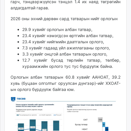
гарч, тэнцвэржүүлсэн тэнцэл 1.4 их наяд төгрөгийн
unuudur.mn
алдагдалтай гарав.
isee.mn
2026 оны эхний дөрвөн сард татварын нийт орлогын
mglradio.com
fact.mn
29.9 хувийг орлогын албан татвар,
itoim.mn
23.4 хувийг нэмэгдсэн өртгийн албан татвар,
23.4 хувийг нийгмийн даатгалын орлого,
tumen.mn
7.3 хувийг гадаад үйл ажиллагааны орлого,
shuum.mn
3.3 хувийг онцгой албан татварын орлого,
times.mn
12.7 хувийг бусад төрлийн татвар, төлбөр,
tvmongolia.mn
хураамжийн орлого тус тус бүрдүүлж байна.
mass.mn
Орлогын албан татварын 60.8 хувийг ААНОАТ, 39.2
unegui.mn
хувь (буцаан олголтыг оруулсан дүнгээр)-ийг ХХОАТ-
assa.mn
ын орлого бүрдүүлж байгаа юм.
toim.mn
tac.mn
paparazzi.mn
unread.today