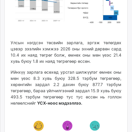
Улсын нэгдсэн төсвийн зарлага, эргэж төлөгдөх
цэвэр зээлийн хэмжээ 2026 оны эхний дөрвөн сард
10.4 их наяд төгрөг болж, өмнөх оны мөн үеэс 21.4
хувь буюу 1.8 их наяд төгрөгөөр өссөн.
Ийнхүү зарлага өсөхөд урсгал шилжүүлэг өмнөх оны
мөн үеэс 8.3 хувь буюу 328.5 тэрбум төгрөгөөр,
хөрөнгийн зардал 2.2 дахин буюу 877.7 тэрбум
төгрөгөөр, бараа үйлчилгээний зардал 15.9 хувь буюу
493.5 тэрбум төгрөгөөр тус тус өссөн нь голлон
нөлөөлснийг
ҮСХ-ноос мэдээллээ.