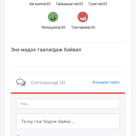
Хөгжилтэй (
0
)
Гайхамшигтай (
0
)
Гунигтай (
0
)
Жихүүцмээр (
0
)
Үзэн ядмаар (
0
)
Энэ мэдээ таалагдаж байвал
Сэтгэгдэлүүд (4)
Анхаарах зүйлс