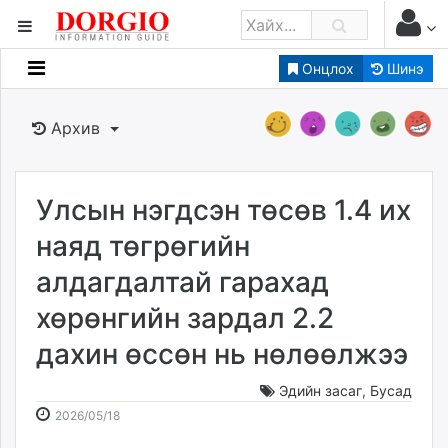
Онцлох
Шинэ
Мэдээллийн
Зар мэдээллийн
Архив
Банк санхүү
Бизнес ААН
Төрийн
Улсын нэгдсэн төсөв 1.4 их
Нийслэлийн
наяд төгрөгийн
алдагдалтай гарахад
dorgio.mn
хөрөнгийн зардал 2.2
Gogo.mn
caak.mn
дахин өссөн нь нөлөөлжээ
news.mn
zindaa.mn
Эдийн засаг
,
Бусад
2026-
2026-
Baabar.mn
2026/05/18
05-
08-
tovch.mn