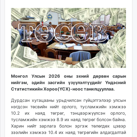
18
09
ikon.mn
15:51:48
23:40:06
mnb.mn
Livetv.mn
Eguur.mn
24tsag.mn
shuud.mn
eagle.mn
ergelt.mn
zarig.mn
today.mn
Монгол Улсын 2026 оны эхний дөрвөн сарын
zuv.mn
нийгэм, эдийн засгийн үзүүлэлтүүдийг Үндэсний
Статистикийн Хороо(ҮСХ)-ноос танилцууллаа.
mminfo.mn
ugluu.mn
Дурдсан хугацааны урьдчилсан гүйцэтгэлээр улсын
urlag.mn
нэгдсэн төсвийн нийт орлого, тусламжийн хэмжээ
unen.mn
10.2 их наяд төгрөг, тэнцвэржүүлсэн орлого,
тусламжийн хэмжээ 8.9 их наяд төгрөг болсон байна.
asu.mn
Харин нийт зарлага болон эргэж төлөгдөх цэвэр
shudarga.mn
зээлийн хэмжээ 10.4 их наяд төгрөгийн алдагдалтай
shuurhai.mn