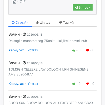
·
GIF
Илгээх
Сүүлийн
Шилдэг
Таагүй
Зочин ·
2026/05/18
Daisogiin munhtsetseg 75oni tuulai jiltei boovnii nuh
·
Хариулах
Устгах
-
0
-
0
Зочин ·
2026/05/18
TOMSGN XELEERE LAW DOLOON URN SHINEGENE
AMSI80955877
·
Хариулах
Устгах
-
0
-
0
Зочин ·
2026/05/18
BOOB XXN BOOW DOLOON AL SEXSYGEER ANUSDAX