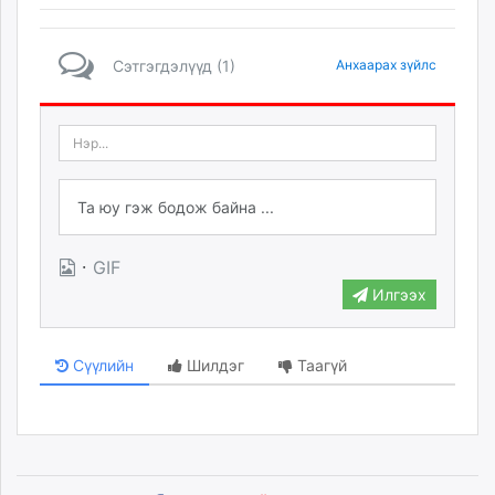
Сэтгэгдэлүүд (1)
Анхаарах зүйлс
·
GIF
Илгээх
Сүүлийн
Шилдэг
Таагүй