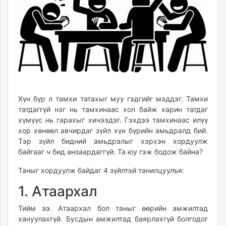
ikon.mn
mnb.mn
Livetv.mn
Eguur.mn
24tsag.mn
shuud.mn
eagle.mn
ergelt.mn
Хүн бүр л тамхи татахыг муу гэдгийг мэддэг. Тамхи
zarig.mn
татдаггүй нэг нь тамхинаас хол байж харин татдаг
хүмүүс нь гарахыг хичээдэг. Гэхдээ тамхинаас илүү
today.mn
хор хөнөөл авчирдаг зүйл хүн бүрийн амьдралд бий.
zuv.mn
Тэр зүйл бидний амьдралыг хэрхэн хордуулж
mminfo.mn
байгааг ч бид анзаардаггүй. Та юу гэж бодож байна?
ugluu.mn
Таныг хордуулж байдаг 4 зүйлтэй танилцуулъя:
urlag.mn
unen.mn
1. Атаархал
asu.mn
Тийм ээ. Атаархал бол таныг өөрийн амжилтад
shudarga.mn
хануулахгүй. Бусдын амжилтад баярлахгүй болгодог
shuurhai.mn