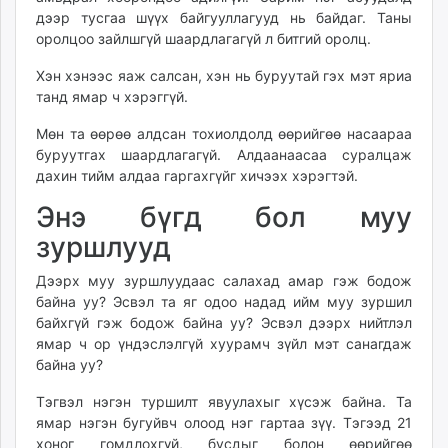
дээр тусгаа шүүх байгууллагууд нь байдаг. Таны
оролцоо зайлшгүй шаардлагагүй л битгий оролц.
Хэн хэнээс яаж салсан, хэн нь буруутай гэх мэт яриа
танд ямар ч хэрэггүй.
Мөн та өөрөө алдсан тохиолдолд өөрийгөө насаараа
буруутгах шаардлагагүй. Алдаанаасаа суралцаж
дахин тийм алдаа гаргахгүйг хичээх хэрэгтэй.
Энэ бүгд бол муу
зуршлууд
Дээрх муу зуршлуудаас салахад амар гэж бодож
байна уу? Эсвэл та яг одоо надад ийм муу зуршил
байхгүй гэж бодож байна уу? Эсвэл дээрх нийтлэл
ямар ч ор үндэслэлгүй хуурамч зүйл мэт санагдаж
байна уу?
Тэгвэл нэгэн туршилт явуулахыг хүсэж байна. Та
ямар нэгэн бугуйвч олоод нэг гартаа зүү. Тэгээд 21
хоног гомдлохгүй, бусдыг болон өөрийгөө