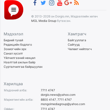
© 2013-2026 он Dorgio.mn, Мэдээллийн хөтөч
MGL Media Group
бүтээсэн.
Мэдээлэл
Хамтрагч
Бидний тухай
Байгууллага
Редакцийн бодлого
Сайтууд
Зохиогчийн эрх
Чөлөөт нийтлэгч
Санал хүсэлт
Үйлчилгээний нөхцөл
Нээлттэй ажлын байр
Сурталчилгаа байршуулах
Харилцаа
Мэдээний алба:
7711 4747
dorgio.news@yahoo.com
Маркетингийн алба:
8800 4147
,
7711 4747
mongolmediagroup@yahoo.com
Оффис:
7711 4747