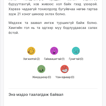
буруутгахгүй, хов живээс хол байх гээд үзээрэй.
Хэрвээ чадаагүй тохиолдолд бугуйвчаа нөгөө гартаа
зүүж 21 хоног шинээр эхлэх болно.
Мэдээж та заавал ингэж туршихгүй байж болно.
Хамгийн гол нь та эдгээр муу бодлуудаасаа салах
ёстой.
Хөгжилтэй (
2
)
Гайхамшигтай (
1
)
Гунигтай (
0
)
Жихүүцмээр (
0
)
Үзэн ядмаар (
0
)
Энэ мэдээ таалагдаж байвал