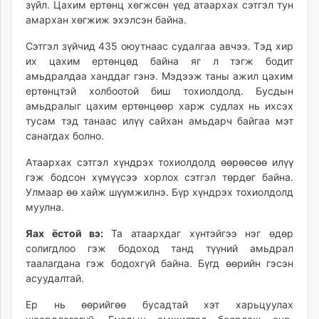
зүйл. Цахим ертөнц хөгжсөн үед атаархах сэтгэл тун
unuudur.mn
амархан хөгжиж эхэлсэн байна.
isee.mn
Сэтгэл зүйчид 435 оюутнаас судалгаа авчээ. Тэд хир
mglradio.com
их цахим ертөнцөд байна яг л тэгж бодит
fact.mn
амьдралдаа ханддаг гэнэ. Мэдээж таны ажил цахим
itoim.mn
ертөнцтэй холбоотой биш тохиолдолд. Бусдын
tumen.mn
амьдралыг цахим ертөнцөөр харж судлах нь ихсэх
shuum.mn
тусам тэд танаас илүү сайхан амьдарч байгаа мэт
санагдах болно.
times.mn
tvmongolia.mn
Атаархах сэтгэл хүндрэх тохиолдолд өөрөөсөө илүү
mass.mn
гэж бодсон хүмүүсээ хорлох сэтгэл төрдөг байна.
unegui.mn
Улмаар өө хайж шүүмжилнэ. Бүр хүндрэх тохиолдолд
муулна.
assa.mn
toim.mn
Яах ёстой вэ:
Та атаархдаг хүнтэйгээ нэг өдөр
tac.mn
солигдлоо гэж бодоход танд түүний амьдрал
paparazzi.mn
таалагдана гэж бодохгүй байна. Бүгд өөрийн гэсэн
асуудалтай.
unread.today
Ер нь өөрийгөө бусадтай хэт харьцуулах