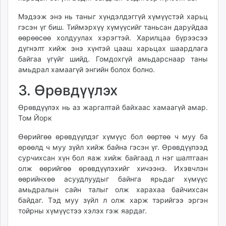
Мэдээж энэ нь таныг хүндэлдэггүй хүмүүстэй харьц
гэсэн үг биш. Тиймэрхүү хүмүүсийг таньсан даруйдаа
өөрөөсөө холдуулах хэрэгтэй. Харилцаа бүрээсээ
дүгнэлт хийж энэ хүнтэй цааш харьцах шаардлага
байгаа үгүйг шийд. Гомдохгүй амьдарснаар таны
амьдрал хамаагүй энгийн болох болно.
3. Өрөвдүүлэх
Өрөвдүүлэх нь аз жаргалтай байхаас хамаагүй амар.
Том Йорк
Өөрийгөө өрөвдүүлдэг хүмүүс бол өөртөө ч муу ба
өрөөлд ч муу зүйл хийж байна гэсэн үг. Өрөвдүүлээд
сурчихсан хүн бол яаж хийж байгаад л нэг шалтгаан
олж өөрийгөө өрөвдүүлэхийг хичээнэ. Ихэвчлэн
өөрийнхөө асуудлуудыг байнга ярьдаг хүмүүс
амьдралын сайн талыг олж харахаа байчихсан
байдаг. Тэд муу зүйл л олж харж тэрийгээ эргэн
тойрны хүмүүстээ хэлэх гэж яардаг.