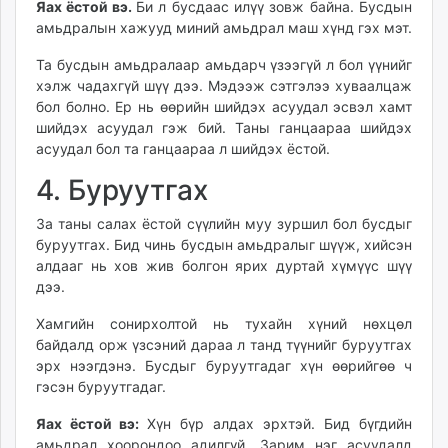
Яах ёстой вэ.
Би л бусдаас илүү зовж байна. Бусдын
амьдралын хажууд миний амьдрал маш хүнд гэх мэт.
Та бусдын амьдралаар амьдарч үзээгүй л бол үүнийг
хэлж чадахгүй шүү дээ. Мэдээж сэтгэлээ хуваалцаж
бол болно. Ер нь өөрийн шийдэх асуудал эсвэл хамт
шийдэх асуудал гэж бий. Таны ганцаараа шийдэх
асуудал бол та ганцаараа л шийдэх ёстой.
4. Буруутгах
За таны салах ёстой сүүлийн муу зуршил бол бусдыг
буруутгах. Бид чинь бусдын амьдралыг шүүж, хийсэн
алдааг нь хов жив болгон ярих дуртай хүмүүс шүү
дээ.
Хамгийн сонирхолтой нь тухайн хүний нөхцөл
байдалд орж үзсэний дараа л танд түүнийг буруутгах
эрх нээгдэнэ. Бусдыг буруутгадаг хүн өөрийгөө ч
гэсэн буруутгадаг.
Яах ёстой вэ:
Хүн бүр алдах эрхтэй. Бид бүгдийн
амьдрал хоорондоо адилгүй. Зарим нэг асуудалд