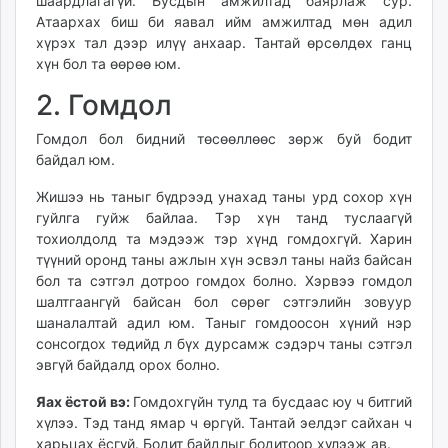
шаардлагагүй. Бусдын амжилтад баярлаж сур.
Атаархах биш би яавал ийм амжилтад мөн адил
хүрэх тал дээр илүү анхаар. Тантай өрсөлдөх ганц
хүн бол та өөрөө юм.
2. Гомдол
Гомдол бол бидний төсөөллөөс зөрж буй бодит
байдал юм.
Жишээ нь таныг бүдрээд унахад таны урд сохор хүн
гуйлга гуйж байлаа. Тэр хүн танд туслаагүй
тохиолдолд та мэдээж тэр хүнд гомдохгүй. Харин
түүний оронд таны ажлын хүн эсвэл таны найз байсан
бол та сэтгэл дотроо гомдох болно. Хэрвээ гомдол
шалтгаангүй байсан бол сөрөг сэтгэлийн зовуур
шаналалтай адил юм. Таныг гомдоосон хүний нэр
сонсогдох төдийд л бүх дурсамж сэдэрч таны сэтгэл
эвгүй байдалд орох болно.
Яах ёстой вэ:
Гомдохгүйн тулд та бусдаас юу ч битгий
хүлээ. Тэд танд ямар ч өргүй. Тантай эелдэг сайхан ч
харьцах ёсгүй. Бодит байдлыг бодитоор хүлээж ав.