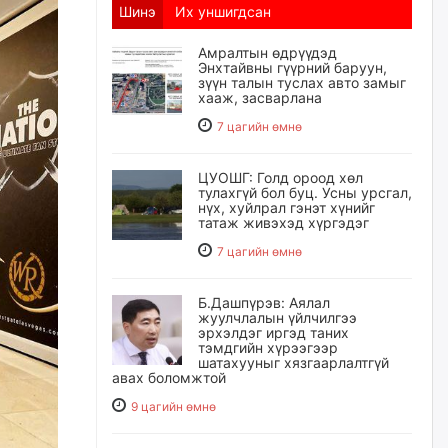
Шинэ
Их уншигдсан
Амралтын өдрүүдэд
Энхтайвны гүүрний баруун,
зүүн талын туслах авто замыг
хааж, засварлана
7 цагийн өмнө
ЦУОШГ: Голд ороод хөл
тулахгүй бол буц. Усны урсгал,
нүх, хуйлрал гэнэт хүнийг
татаж живэхэд хүргэдэг
7 цагийн өмнө
Б.Дашпүрэв: Аялал
жуулчлалын үйлчилгээ
эрхэлдэг иргэд таних
тэмдгийн хүрээгээр
шатахууныг хязгаарлалтгүй
авах боломжтой
9 цагийн өмнө