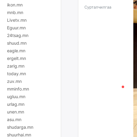
ikon.mn
Сурталчилгаа
mnb.mn
Livetv.mn
Eguur.mn
24tsag.mn
shuud.mn
eagle.mn
ergelt.mn
zarig.mn
today.mn
zuv.mn
mminfo.mn
ugluu.mn
urlag.mn
unen.mn
asu.mn
shudarga.mn
shuurhai.mn