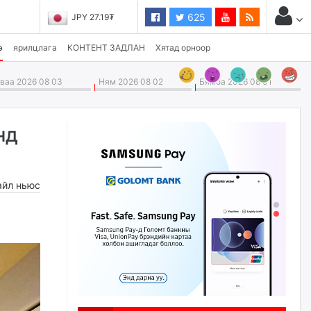
625
JPY 27.19₮
э
ярилцлага
КОНТЕНТ ЗАДЛАН
Хятад орноор
аа 2026 08 03
Ням 2026 08 02
Бямба 2026 08 01
нд
айл ньюс