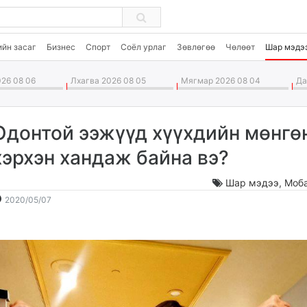
ийн засаг
Бизнес
Спорт
Соёл урлаг
Зөвлөгөө
Чөлөөт
Шар мэдэ
26 08 06
Лхагва 2026 08 05
Мягмар 2026 08 04
Дав
Одонтой ээжүүд хүүхдийн мөнгө
хэрхэн хандаж байна вэ?
Шар мэдээ
,
Моб
2020-
2026-
2020/05/07
05-
08-
07
07
12:59:42
23:01:06