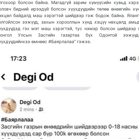
лгохоор болсон байна. Магадгүй зарим хүмүүсийн хувьд хэрэ
оловч бидний ирээдүй болсон хүүхдүүдийн төлөө өнөөгийн хү
өхцөл байдалд маш хэрэгтэй шийдвэр гэж бодож байна. Яланг
олгойлсон ээжүүд, захын хорооллын хүнд хэцүү нөхцөлд амь
үүхдүүдэд гэх мэт маш хэрэгтэй, тус нэмэр болсон шийдвэр 
онгол Улсын Засгийн газартаа бүх Одонтой ээжүү
үүхдүүдийнхээ өмнөөс #Баярлалаа” гэжээ.