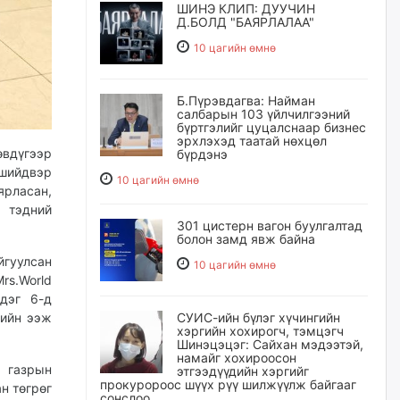
ШИНЭ КЛИП: ДУУЧИН
Д.БОЛД "БАЯРЛАЛАА"
10 цагийн өмнө
Б.Пүрэвдагва: Найман
салбарын 103 үйлчилгээний
бүртгэлийг цуцалснаар бизнес
эрхлэхэд таатай нөхцөл
өвдүгээр
бүрдэнэ
 шийдвэр
10 цагийн өмнө
рласан,
 тэдний
301 цистерн вагон буулгалтад
болон замд явж байна
йгуулсан
10 цагийн өмнө
rs.World
дэг 6-д
дийн ээж
СУИС-ийн бүлэг хүчингийн
хэргийн хохирогч, тэмцэгч
Шинэцэцэг: Сайхан мэдээтэй,
намайг хохироосон
 газрын
этгээдүүдийн хэргийг
прокуророос шүүх рүү шилжүүлж байгааг
н төгрөг
сонслоо