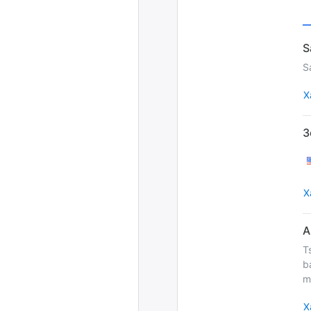
S
Х
Х
T
b
m
Х