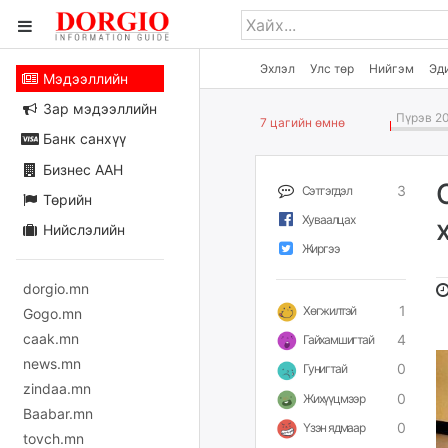
Эхлэл
Улс төр
Нийгэм
Эд
Мэдээллийн
Зар мэдээллийн
Пүрэв 20
7 цагийн өмнө
Банк санхүү
Бизнес ААН
3
Сэтгэгдэл
Төрийн
Хуваалцах
Нийслэлийн
Жиргээ
dorgio.mn
1
Хөгжилтэй
Gogo.mn
caak.mn
4
Гайхамшигтай
news.mn
0
Гунигтай
zindaa.mn
0
Жихүүцмээр
Baabar.mn
0
Үзэн ядмаар
tovch.mn