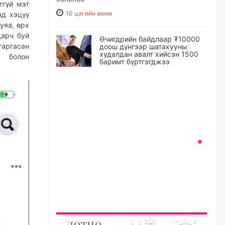
ггүй мэт
10 цагийн өмнө
нд хэцүү
уяа, өрх
дарч буй
Өчигдрийн байдлаар ₮10000
гаргасан
доош дүнгээр шатахууны
худалдан авалт хийсэн 1500
д болон
баримт бүртгэгджээ
10 цагийн өмнө
Шатахуун олголтыг 50,000
төгрөгөөр хязгаарласныг
нэмэгдүүлж 100,000 төгрөгт
хүргэхээр судалж байгаа
11 цагийн өмнө
Ц.Сандаг-Очир: COP17 ба
COP31 хурлын уялдаа нь
Риогийн гурван конвенцын
нэгдсэн хэрэгжилтийг ахиулах
чухал алхам болно
11 цагийн өмнө