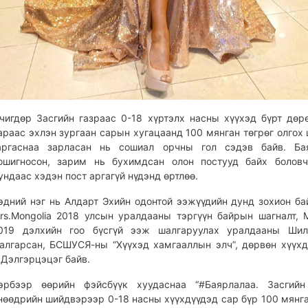
чигдөр Засгийн газраас 0-18 хүртэлх насны хүүхэд бүрт дөр
араас эхлэн зургаан сарын хугацаанд 100 мянган төгрөг олгох
аргаснаа зарласан нь сошиал орчны гол сэдэв байв. Бая
ошигносон, зарим нь бухимдсан олон постууд байх боловч
ундаас хэдэн пост аргагүй нүдэнд өртлөө.
эдний нэг нь Алдарт Эхийн одонтой ээжүүдийн дунд зохион ба
rs.Mongolia 2018 улсын уралдааны тэргүүн байрын шагналт, M
019 дэлхийн гоо бүсгүй ээж шалгаруулах уралдааны Шил
алгарсан, БСШУСЯ-ны “Хүүхэд хамгааллын элч”, дөрвөн хүүх
.Дэлгэрцэцэг байв.
эрбээр өөрийн фэйсбүүк хуудаснаа “#Баярлалаа. Засгийн
нөөдрийн шийдвэрээр 0-18 насны хүүхдүүдэд сар бүр 100 мянга