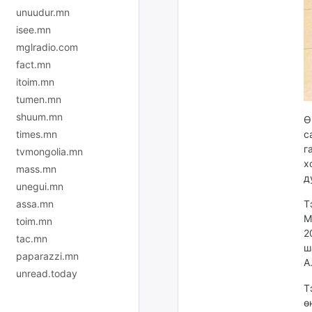
unuudur.mn
isee.mn
mglradio.com
fact.mn
itoim.mn
tumen.mn
shuum.mn
Ө
times.mn
с
г
tvmongolia.mn
х
mass.mn
д
unegui.mn
assa.mn
Т
M
toim.mn
2
tac.mn
ш
paparazzi.mn
А
unread.today
Т
ө