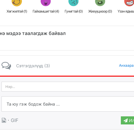
Хөгжилтэй (
1
)
Гайхамшигтай (
4
)
Гунигтай (
0
)
Жихүүцмээр (
0
)
Үзэн ядмаа
нэ мэдээ таалагдаж байвал
Сэтгэгдэлүүд (3)
Анхаара
·
GIF
Ил