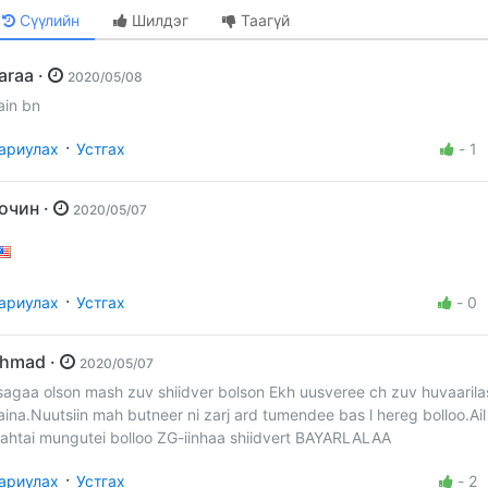
Сүүлийн
Шилдэг
Таагүй
Saraa ·
2020/05/08
ain bn
·
ариулах
Устгах
-
1
Зочин ·
2020/05/07
·
ариулах
Устгах
-
0
Ahmad ·
2020/05/07
sagaa olson mash zuv shiidver bolson Ekh uusveree ch zuv huvaaril
aina.Nuutsiin mah butneer ni zarj ard tumendee bas l hereg bolloo.Ai
ahtai mungutei bolloo ZG-iinhaa shiidvert BAYARLALAA
·
ариулах
Устгах
-
2