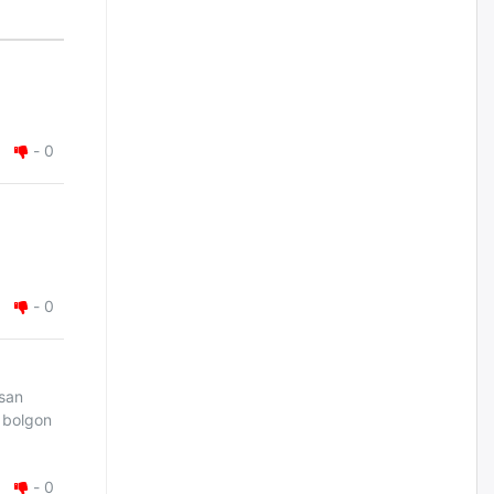
нийлүүлэх ажлыг сэргээх
ёстой
өчигдѳр
Худалдагч Н.Амарзаяа:
Дэлгүүрийн 32 хуудастай
өрийн дэвтэр долоо хоногт л
-
0
дүүрдэг
өчигдѳр
АИ-92 шатахууны нийлүүлэлт
тасралтгүй үргэлжилж байна
өчигдѳр
-
0
I ангийн цахим бүртгэл энэ
сарын 17-ноос эхэлнэ
asan
өчигдѳр
l bolgon
Үндсэн хууль зөрчсөн
-
0
Х.Булгантуяа, үндэсний эв