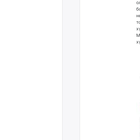
о
б
н
т
х
М
х