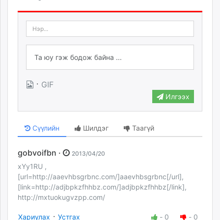
·
GIF
Илгээх
Сүүлийн
Шилдэг
Таагүй
gobvoifbn ·
2013/04/20
xYy1RU ,
[url=http://aaevhbsgrbnc.com/]aaevhbsgrbnc[/url],
[link=http://adjbpkzfhhbz.com/]adjbpkzfhhbz[/link],
http://mxtuokugvzpp.com/
·
Хариулах
Устгах
-
0
-
0