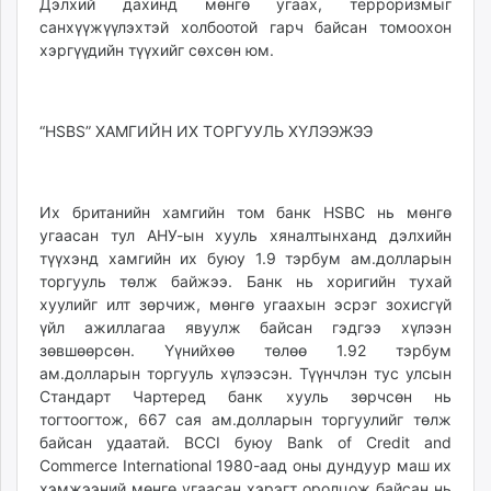
Дэлхий дахинд мөнгө угаах, терроризмыг
санхүүжүүлэхтэй холбоотой гарч байсан томоохон
хэргүүдийн түүхийг сөхсөн юм.
“HSBS” ХАМГИЙН ИХ ТОРГУУЛЬ ХҮЛЭЭЖЭЭ
Их британийн хамгийн том банк HSBC нь мөнгө
угаасан тул АНУ-ын хууль хяналтынханд дэл­хийн
түүхэнд хамгийн их буюу 1.9 тэрбум ам.долларын
торгууль төлж байжээ. Банк нь хоригийн тухай
хуулийг илт зөрчиж, мөнгө угаахын эсрэг зохисгүй
үйл ажиллагаа явуулж байсан гэдгээ хүлээн
зөвшөөрсөн. Үүнийхөө төлөө 1.92 тэрбум
ам.долларын торгууль хүлээсэн. Түүнчлэн тус улсын
Стан­дарт Чартеред банк хууль зөрчсөн нь
тогтоогтож, 667 сая ам.долларын торгуулийг төлж
байсан удаатай. BCCI буюу Bank of Credit and
Commerce International 1980-аад оны дундуур маш их
хэмжээний мөнгө угаасан хэрэгт оролцож байсан нь