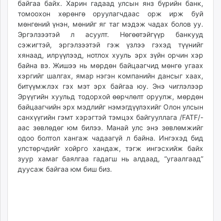
байгаа байх. Харин гадаад улсын янз бүрийн банк,
томоохон хөрөнгө оруулагчдаас орж ирж буй
мөнгөний үнэн, мөнийг яг таг мэдэж чадах болов уу.
Эргэлзээтэй л асуулт. Нөгөөтэйгүүр банкууд
сэжигтэй, эргэлзээтэй гэж үзлээ гэхэд түүнийг
хянаад, илрүүлээд, нотлох хууль эрх зүйн орчин хэр
байна вэ. Жишээ нь мөрдөн байцаагчид мөнгө угаах
хэргийг шалгах, ямар нэгэн компанийн дансыг хаах,
битүүмжлэх гэх мэт эрх байгаа юу. Энэ чиглэлээр
Эрүүгийн хуульд тодорхой өөрчлөлт оруулж, мөрдөн
байцаагчийн эрх мэдлийг нэмэгдүүлэхийг Олон улсын
сан­хүүгийн гэмт хэрэгтэй тэмцэх байгууллага /FATF/-
аас зөвлөдөг юм билээ. Манай улс энэ зөвлөмжийг
одоо болтол хангаж чадаагүй л байна. Ингэхэд бид
улстөрчдийг хойрго хандаж, тэгж ингэсхийж байх
зуур хамаг баялгаа гадагш нь алдаад, “угаалгаад”
дуусаж байгаа юм биш биз.