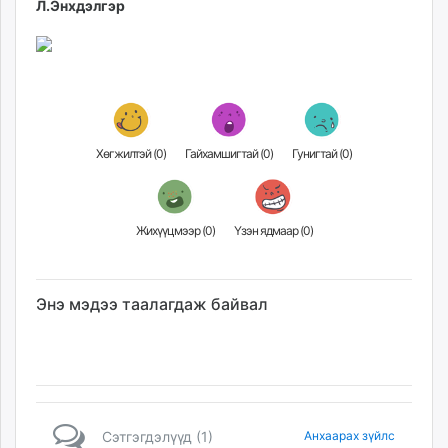
Л.Энхдэлгэр
Хөгжилтэй (
0
)
Гайхамшигтай (
0
)
Гунигтай (
0
)
Жихүүцмээр (
0
)
Үзэн ядмаар (
0
)
Энэ мэдээ таалагдаж байвал
Сэтгэгдэлүүд (1)
Анхаарах зүйлс