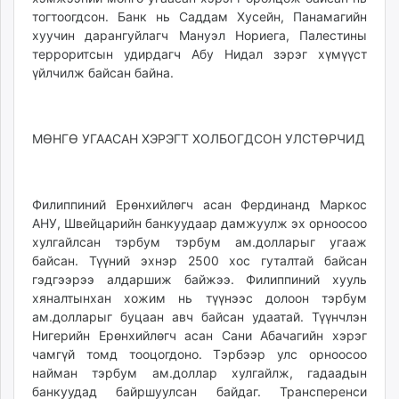
тогтоогдсон. Банк нь Саддам Хусейн, Панамагийн
хуу­чин дарангуйлагч Мануэл Нориега, Палестины
терроритсын удирдагч Абу Нидал зэрэг хүмүүст
үйлчилж байсан байна.
МӨНГӨ УГААСАН ХЭРЭГТ ХОЛБОГДСОН УЛСТӨРЧИД
Филиппиний Ерөнхийлөгч асан Фердинанд Маркос
АНУ, Швейцарийн банкуудаар дамжуулж эх орноосоо
хулгайлсан тэрбум тэрбум ам.долларыг угааж
байсан. Түүний эхнэр 2500 хос гуталтай байсан
гэдгээрээ алдаршиж байжээ. Филиппиний хууль
хянал­тынхан хожим нь түүнээс долоон тэрбум
ам.долларыг буцаан авч байсан удаатай. Түүнчлэн
Ниге­рийн Ерөнхийлөгч асан Сани Абачагийн хэрэг
чамгүй томд тооцогдоно. Тэрбээр улс орноосоо
найман тэрбум ам.доллар хулгайлж, гадаадын
банкуудад байршуулсан байдаг. Трансперенси