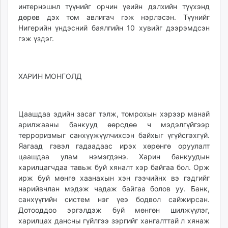
интернэшнл түүнийг орчин үеийн дэлхийн түүхэнд
дөрөв дэх том авлигач гэж нэрлэсэн. Түүнийг
Нигерийн үндэсний баялгийн 10 хувийг дээрэмдсэн
гэж үздэг.
ХАРИН МОНГОЛД
Цаашдаа эдийн засаг тэлж, томрохын хэрээр манай
арилжааны банкууд өөрсдөө ч мэдэлгүйгээр
терроризмыг санхүүжүүлчихсэн байхыг үгүйсгэхгүй.
Яагаад гэвэл гадаадаас ирэх хөрөнгө оруулалт
цаашдаа улам нэмэгдэнэ. Харин банкуудын
харилцагчдаа тавьж буй хяналт хэр байгаа бол. Орж
ирж буй мөнгө хаанахын хэн гээчийнх вэ гэдгийг
нарийвчлан мэдэж чадаж байгаа болов уу. Банк,
санхүүгийн систем нэг үеэ бодвол сайжирсан.
Дотооддоо эргэлдэж буй мөнгөн шилжүүлэг,
харилцах дансны гүйлгээ зэргийг хангалттай л хянаж