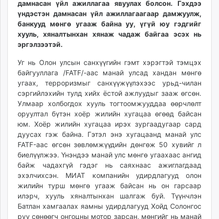
дамнасан үйл ажиллагаа явуу­лах болсон. Гэхдээ
ikon.mn
үндэстэн дам­насан үйл ажиллагаагаар дам­жуулж,
mnb.mn
банкууд мөнгө угааж бай­на уу, үгүй юу гэдгийг
Livetv.mn
хууль, хяналтынхан хянаж чадаж байгаа эсэх нь
Eguur.mn
эргэлзээтэй.
24tsag.mn
Уг нь Олон улсын санхүүгийн гэмт хэрэгтэй тэмцэх
shuud.mn
байгууллага /FATF/-аас манай улсад хандан мөнгө
eagle.mn
угаах, тер­роризмыг санхүүжүүлэхээс урьд-чилан
ergelt.mn
сэргийлэхийн тулд хийх ёс­той ажлуудыг зааж өгсөн.
Улмаар холбогдох хууль тогтоомжууддаа өөрчлөлт
zarig.mn
оруултал бүтэн хоёр жилийн хугацаа өгөөд байсан
today.mn
юм. Хоёр жилийн хугацаа ирэх зургаадугаар сард
zuv.mn
дуусах гэж байна. Гэтэл энэ хугацаанд манай улс
mminfo.mn
FATF-аас өгсөн зөвлөмжүүдийн дөнгөж 50 хувийг л
ugluu.mn
биелүүлжээ. Үнэндээ манай улс мөнгө угаахаас ангид
байж чадахгүй гэдэг нь саяхнаас ажиглагдаад
urlag.mn
эхэлчихсэн. МИАТ компанийн удирдлагууд олон
unen.mn
жилийн турш мөнгө угааж байсан нь он гарсаар
asu.mn
илэрч, хууль хяналтынхан шалгаж буй. Түүнчлэн
shudarga.mn
Батлан хамгаалах яамны удирд­лагууд Хойд Солонгос
shuurhai.mn
руу сөнөөгч онгоцны мотор зарсан, мөнгийг нь манай