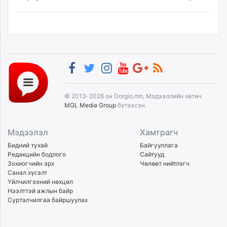
© 2013-2026 он Dorgio.mn, Мэдээллийн хөтөч
MGL Media Group
бүтээсэн.
Мэдээлэл
Хамтрагч
Бидний тухай
Байгууллага
Редакцийн бодлого
Сайтууд
Зохиогчийн эрх
Чөлөөт нийтлэгч
Санал хүсэлт
Үйлчилгээний нөхцөл
Нээлттэй ажлын байр
Сурталчилгаа байршуулах