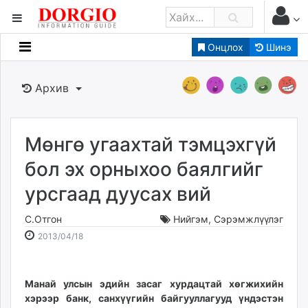
Онцлох
Шинэ
Мэдээллийн
Зар мэдээллийн
Архив
Банк санхүү
Бизнес ААН
Төрийн
Мөнгө угаахтай тэмцэхгүй
Нийслэлийн
бол эх орныхоо баялгийг
урсгаад дуусах вий
dorgio.mn
Gogo.mn
С.Отгон
Нийгэм
,
Сэрэмжлүүлэг
caak.mn
2013-
2026-
2013/04/18
news.mn
04-
08-
18
06
zindaa.mn
15:04:08
12:48:59
Манай улсын эдийн засаг хур­дацтай хөгжихийн
Baabar.mn
хэрээр банк, санхүүгийн байгууллагууд үндэс­тэн
tovch.mn