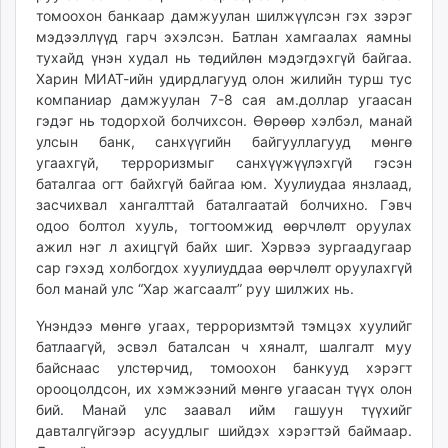
томоохон банкаар дам­жуулан шилжүүлсэн гэх зэрэг
unuudur.mn
мэдээллүүд гарч эхэлсэн. Батлан хамгаалах яамны
isee.mn
тухайд үнэн худал нь төдийлөн мэдэгдэхгүй байгаа.
mglradio.com
Харин МИАТ-ийн удирдлагууд олон жилийн турш тус
fact.mn
компаниар дамжуулан 7-8 сая ам.доллар угаасан
itoim.mn
гэдэг нь тодорхой болчихсон. Өөрөөр хэлбэл, манай
улсын банк, санхүүгийн байгууллагууд мөн­гө
tumen.mn
угаахгүй, терроризмыг сан­хүүжүүлэхгүй гэсэн
shuum.mn
баталгаа огт байхгүй байгаа юм. Хуулиудаа янзлаад,
times.mn
засчихвал хангалттай баталгаатай болчихно. Гэвч
tvmongolia.mn
одоо болтол хууль, тогтоомжид өөрчлөлт оруулах
mass.mn
ажил нэг л ахицгүй байх шиг. Хэрвээ зургаадугаар
unegui.mn
сар гэхэд холбогдох хуулиуддаа өөрчлөлт оруулахгүй
бол манай улс “Хар жагсаалт” руу шилжих нь.
assa.mn
toim.mn
Үнэндээ мөнгө угаах, тер­роризмтэй тэмцэх хуулийг
tac.mn
батлаагүй, эсвэл баталсан ч хяналт, шалгалт муу
paparazzi.mn
байснаас улстөрчид, томоохон банкууд хэрэгт
орооцолдсон, их хэмжээний мөнгө угаасан түүх олон
unread.today
бий. Манай улс заавал ийм гашуун түүхийг
давталгүйгээр асуудлыг шийдэх хэрэгтэй баймаар.