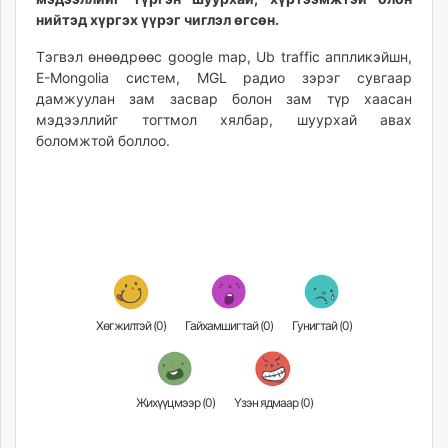
unuudur.mn
нийтэд хүргэх үүрэг чиглэл өгсөн.
isee.mn
Тэгвэл өнөөдрөөс google map, Ub traffic аппликэйшн,
mglradio.com
E-Mongolia систем, MGL радио зэрэг сувгаар
fact.mn
дамжуулан зам засвар болон зам түр хаасан
itoim.mn
мэдээллийг тогтмол хялбар, шуурхай авах
боломжтой боллоо.
tumen.mn
shuum.mn
times.mn
tvmongolia.mn
mass.mn
unegui.mn
assa.mn
toim.mn
Хөгжилтэй (
0
)
Гайхамшигтай (
0
)
Гунигтай (
0
)
tac.mn
paparazzi.mn
unread.today
Жихүүцмээр (
0
)
Үзэн ядмаар (
0
)