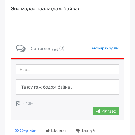
Энэ мэдээ таалагдаж байвал
Сэтгэгдэлүүд (2)
Анхаарах зүйлс
·
GIF
Илгээх
Сүүлийн
Шилдэг
Таагүй