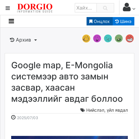
Онцлох
Шинэ
Мэдээллийн
Зар мэдээллийн
Архив
Банк санхүү
Бизнес ААН
Төрийн
Google map, E-Mongolia
Нийслэлийн
системээр авто замын
засвар, хаасан
dorgio.mn
мэдээллийг авдаг боллоо
Gogo.mn
caak.mn
Нийслэл
,
үйл явдал
news.mn
2025-
2026-
2025/07/03
zindaa.mn
07-
08-
Baabar.mn
03
07
tovch.mn