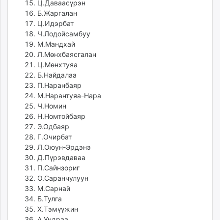
Ц.Даваасүрэн
Б.Жаргалан
Ц.Идэрбат
Ч.Лодойсамбуу
М.Мандхай
Л.Мөнхбаясгалан
Ц.Мөнхтуяа
Б.Найдалаа
П.Наранбаяр
М.Нарантуяа-Нара
Ч.Номин
Н.Номтойбаяр
Э.Одбаяр
Г.Очирбат
Л.Оюун-Эрдэнэ
Д.Пүрэвдаваа
П.Сайнзориг
О.Саранчулуун
М.Сарнай
Б.Тулга
Х.Тэмүүжин
А.Ундраа