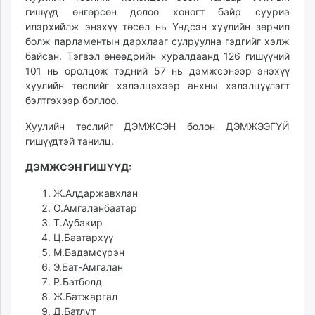
гишүүд өнгөрсөн долоо хоногт байр сууриа
unuudur.mn
илэрхийлж энэхүү төсөл нь Үндсэн хуулийн зөрчил
isee.mn
болж парламентын дархлааг сулруулна гэдгийг хэлж
mglradio.com
байсан. Тэгвэл өнөөдрийн хуралдаанд 126 гишүүний
fact.mn
101 нь оролцож тэдний 57 нь дэмжсэнээр энэхүү
itoim.mn
хуулийн төслийг хэлэлцэхээр анхны хэлэлцүүлэгт
tumen.mn
бэлтгэхээр боллоо.
shuum.mn
Хуулийн төслийг ДЭМЖСЭН болон ДЭМЖЭЭГҮЙ
times.mn
гишүүдтэй танилц.
tvmongolia.mn
ДЭМЖСЭН ГИШҮҮД:
mass.mn
unegui.mn
Ж.Алдаржавхлан
assa.mn
О.Амгаланбаатар
Т.Аубакир
toim.mn
Ц.Баатархүү
tac.mn
М.Бадамсүрэн
paparazzi.mn
Э.Бат-Амгалан
unread.today
Р.Батболд
Ж.Батжаргал
Д.Батлут