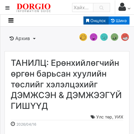
Онцлох
Шинэ
Мэдээллийн
Зар мэдээллийн
Архив
Банк санхүү
Бизнес ААН
Төрийн
ТАНИЛЦ: Ерөнхийлөгчийн
Нийслэлийн
өргөн барьсан хуулийн
төслийг хэлэлцэхийг
dorgio.mn
ДЭМЖСЭН & ДЭМЖЭЭГҮЙ
Gogo.mn
caak.mn
ГИШҮҮД
news.mn
zindaa.mn
Улс төр
,
УИХ
2026-
2026-
Baabar.mn
2026/04/16
04-
08-
tovch.mn