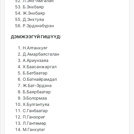
Л.Энх-Амгалан
Б.Энхбаяр
Ж.Энхбаяр
Д.Энхтуяа
Р.Эрдэнэбүрэн
ДЭМЖЭЭГҮЙ ГИШҮҮД:
Н.Алтанхуяг
Д.Амарбаясгалан
А.Ариунзаяа
Х.Баасанжаргал
Б.Батбаатар
О.Батнайрамдал
Ж.Бат-Эрдэнэ
Б.Баярбаатар
Э.Болормаа
Х.Булгантуяа
С.Ганбаатар
П.Ганзориг
Л.Гантөмөр
М.Ганхүлэг