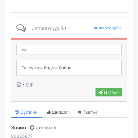
Сэтгэгдэлүүд (6)
Анхаарах зүйлс
·
GIF
Илгээх
Сүүлийн
Шилдэг
Таагүй
Зочин ·
2026/04/18
80955877