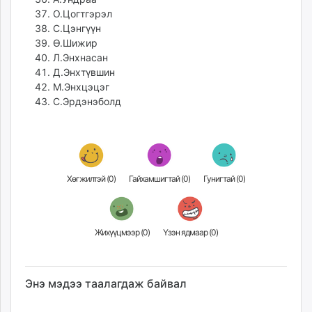
О.Цогтгэрэл
С.Цэнгүүн
Ө.Шижир
Л.Энхнасан
Д.Энхтүвшин
М.Энхцэцэг
С.Эрдэнэболд
Хөгжилтэй (
0
)
Гайхамшигтай (
0
)
Гунигтай (
0
)
Жихүүцмээр (
0
)
Үзэн ядмаар (
0
)
Энэ мэдээ таалагдаж байвал