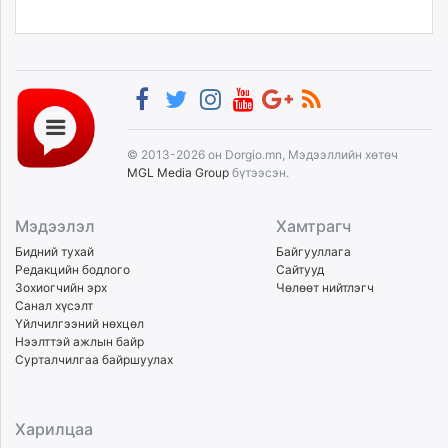
© 2013-2026 он Dorgio.mn, Мэдээллийн хөтөч
MGL Media Group
бүтээсэн.
Мэдээлэл
Хамтрагч
Бидний тухай
Байгууллага
Редакцийн бодлого
Сайтууд
Зохиогчийн эрх
Чөлөөт нийтлэгч
Санал хүсэлт
Үйлчилгээний нөхцөл
Нээлттэй ажлын байр
Сурталчилгаа байршуулах
Харилцаа