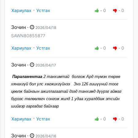
·
Хариулах
Устгах
-
0
-
0
Зочин ·
2026/04/18
SAWN80855877
·
Хариулах
Устгах
-
0
-
0
Зочин ·
2026/04/17
Параламентаа
2 танхимтай болгож Ард түмэн төрөө
хянахгүй бол улс хөгжихгүйнээ Энэ 126 гишүүний тоог
цөөлж байнгын ажиллагаатай дээд танхимд дүүрэг аймаг
бүрээс төлөөлөгч сонгож жилд 1 удаа хуралддаж этсийн
шийвэр гаргадаг байхаар
·
Хариулах
Устгах
-
0
-
0
Зочин ·
2026/04/16