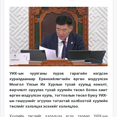
16
09
ikon.mn
11:24:50
22:52:42
mnb.mn
Livetv.mn
Eguur.mn
24tsag.mn
shuud.mn
eagle.mn
ergelt.mn
zarig.mn
today.mn
zuv.mn
УИХ-ын чуулганы пүрэв гарагийн нэгдсэн
mminfo.mn
хуралдаанаар Ерөнхийлөгчийн өргөн мэдүүлсэн
ugluu.mn
Монгол Улсын Их Хурлын тухай хуульд нэмэлт,
urlag.mn
өөрчлөлт оруулах тухай хуулийн төсөл болон хамт
өргөн мэдүүлсэн хууль, тогтоолын төсөл буюу УИХ-
unen.mn
ын гишүүнийг эгүүлэн татахтай холбоотой хуулийн
asu.mn
төслийг хэлэлцэх эсэхийг хэлэлцлээ.
shudarga.mn
shuurhai.mn
Хуулийн төслийг хэлэлцэх эсэх талаар УИХ-ын