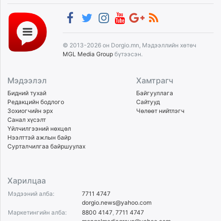
© 2013-2026 он Dorgio.mn, Мэдээллийн хөтөч
MGL Media Group
бүтээсэн.
Мэдээлэл
Хамтрагч
Бидний тухай
Байгууллага
Редакцийн бодлого
Сайтууд
Зохиогчийн эрх
Чөлөөт нийтлэгч
Санал хүсэлт
Үйлчилгээний нөхцөл
Нээлттэй ажлын байр
Сурталчилгаа байршуулах
Харилцаа
Мэдээний алба:
7711 4747
dorgio.news@yahoo.com
Маркетингийн алба:
8800 4147
,
7711 4747