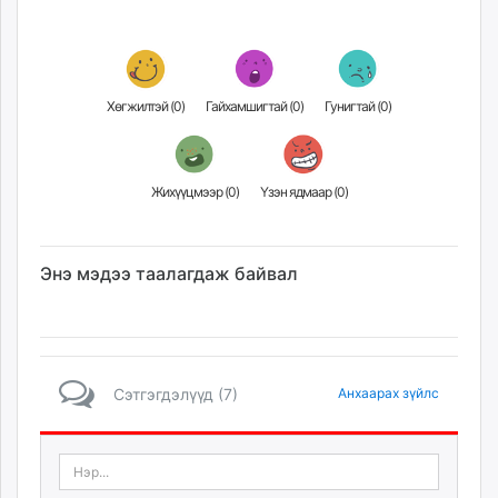
Хөгжилтэй (
0
)
Гайхамшигтай (
0
)
Гунигтай (
0
)
Жихүүцмээр (
0
)
Үзэн ядмаар (
0
)
Энэ мэдээ таалагдаж байвал
Сэтгэгдэлүүд (7)
Анхаарах зүйлс