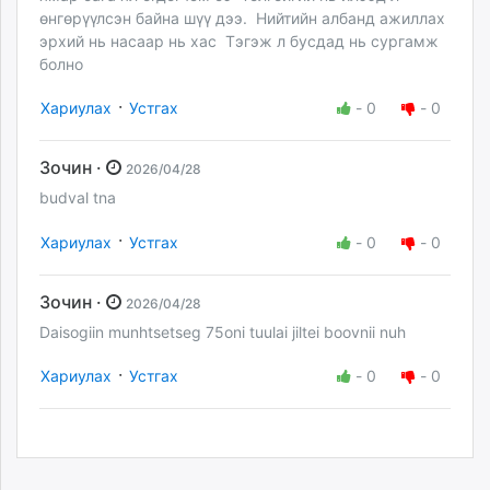
өнгөрүүлсэн байна шүү дээ. Нийтийн албанд ажиллах
эрхий нь насаар нь хас Тэгэж л бусдад нь сургамж
болно
·
Хариулах
Устгах
-
0
-
0
Зочин ·
2026/04/28
budval tna
·
Хариулах
Устгах
-
0
-
0
Зочин ·
2026/04/28
Daisogiin munhtsetseg 75oni tuulai jiltei boovnii nuh
·
Хариулах
Устгах
-
0
-
0