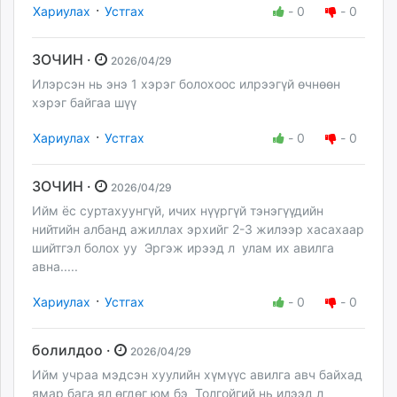
·
Хариулах
Устгах
-
0
-
0
ЗОЧИН ·
2026/04/29
Илэрсэн нь энэ 1 хэрэг болохоос илрээгүй өчнөөн
хэрэг байгаа шүү
·
Хариулах
Устгах
-
0
-
0
ЗОЧИН ·
2026/04/29
Ийм ёс суртахуунгүй, ичих нүүргүй тэнэгүүдийн
нийтийн албанд ажиллах эрхийг 2-3 жилээр хасахаар
шийтгэл болох уу Эргэж ирээд л улам их авилга
авна.....
·
Хариулах
Устгах
-
0
-
0
болилдоо ·
2026/04/29
Ийм учраа мэдсэн хуулийн хүмүүс авилга авч байхад
ямар бага ял өгдөг юм бэ Толгойгий нь илээд л