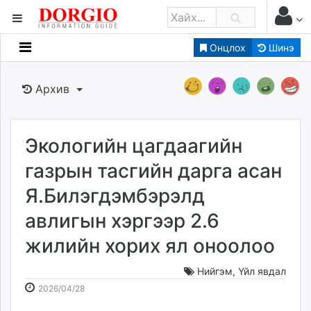
Онцлох
Шинэ
Мэдээллийн
Зар мэдээллийн
Архив
Банк санхүү
Бизнес ААН
Төрийн
Экологийн цагдаагийн
Нийслэлийн
газрын тасгийн дарга асан
Я.Билэгдэмбэрэлд
dorgio.mn
авлигын хэргээр 2.6
Gogo.mn
caak.mn
жилийн хорих ял оноолоо
news.mn
zindaa.mn
Нийгэм
,
Үйл явдал
2026-
2026-
Baabar.mn
2026/04/28
04-
08-
tovch.mn