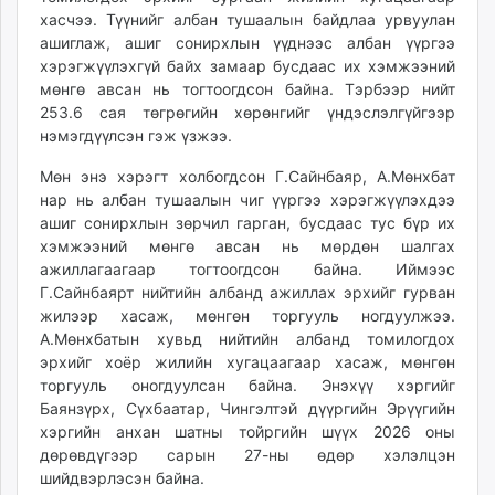
unuudur.mn
хасчээ. Түүнийг албан тушаалын байдлаа урвуулан
ашиглаж, ашиг сонирхлын үүднээс албан үүргээ
isee.mn
хэрэгжүүлэхгүй байх замаар бусдаас их хэмжээний
mglradio.com
мөнгө авсан нь тогтоогдсон байна. Тэрбээр нийт
fact.mn
253.6 сая төгрөгийн хөрөнгийг үндэслэлгүйгээр
itoim.mn
нэмэгдүүлсэн гэж үзжээ.
tumen.mn
Мөн энэ хэрэгт холбогдсон Г.Сайнбаяр, А.Мөнхбат
shuum.mn
нар нь албан тушаалын чиг үүргээ хэрэгжүүлэхдээ
times.mn
ашиг сонирхлын зөрчил гарган, бусдаас тус бүр их
tvmongolia.mn
хэмжээний мөнгө авсан нь мөрдөн шалгах
mass.mn
ажиллагаагаар тогтоогдсон байна. Иймээс
Г.Сайнбаярт нийтийн албанд ажиллах эрхийг гурван
unegui.mn
жилээр хасаж, мөнгөн торгууль ногдуулжээ.
assa.mn
А.Мөнхбатын хувьд нийтийн албанд томилогдох
toim.mn
эрхийг хоёр жилийн хугацаагаар хасаж, мөнгөн
tac.mn
торгууль оногдуулсан байна. Энэхүү хэргийг
paparazzi.mn
Баянзүрх, Сүхбаатар, Чингэлтэй дүүргийн Эрүүгийн
хэргийн анхан шатны тойргийн шүүх 2026 оны
unread.today
дөрөвдүгээр сарын 27-ны өдөр хэлэлцэн
шийдвэрлэсэн байна.