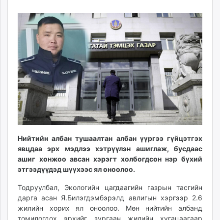
28
06
ikon.mn
15:43:40
10:18:22
mnb.mn
Livetv.mn
Eguur.mn
24tsag.mn
shuud.mn
eagle.mn
ergelt.mn
zarig.mn
today.mn
zuv.mn
Нийтийн албан тушаалтан албан үүргээ гүйцэтгэх
mminfo.mn
явцдаа эрх мэдлээ хэтрүүлэн ашиглаж, бусдаас
ugluu.mn
ашиг хонжоо авсан хэрэгт холбогдсон нэр бүхий
urlag.mn
этгээдүүдэд шүүхээс ял оноолоо.
unen.mn
Тодруулбал, Экологийн цагдаагийн газрын тасгийн
asu.mn
дарга асан Я.Билэгдэмбэрэлд авлигын хэргээр 2.6
shudarga.mn
жилийн хорих ял оноолоо. Мөн нийтийн албанд
shuurhai.mn
томилогдох эрхийг зургаан жилийн хугацаагаар