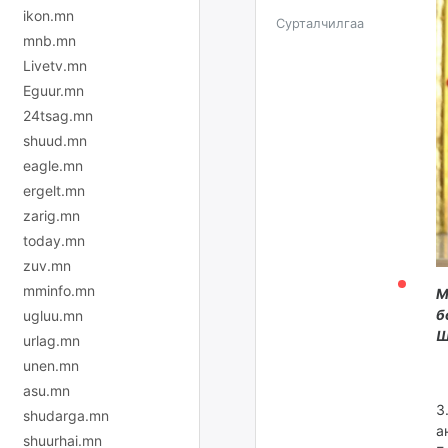
ikon.mn
Сурталчилгаа
mnb.mn
Livetv.mn
Eguur.mn
24tsag.mn
shuud.mn
eagle.mn
ergelt.mn
zarig.mn
today.mn
zuv.mn
mminfo.mn
М
б
ugluu.mn
Ш
urlag.mn
unen.mn
asu.mn
З
shudarga.mn
а
shuurhai.mn