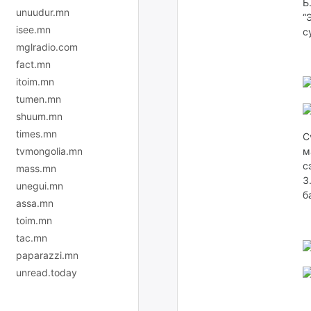
Б
unuudur.mn
“
isee.mn
с
mglradio.com
fact.mn
itoim.mn
tumen.mn
shuum.mn
times.mn
С
tvmongolia.mn
м
с
mass.mn
З
unegui.mn
б
assa.mn
toim.mn
tac.mn
paparazzi.mn
unread.today