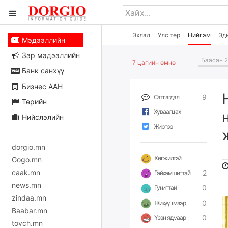
Эхлэл
Улс төр
Нийгэм
Эд
Мэдээллийн
Зар мэдээллийн
Баасан 2
7 цагийн өмнө
Банк санхүү
Бизнес ААН
9
Сэтгэгдэл
Төрийн
Хуваалцах
Нийслэлийн
Жиргээ
dorgio.mn
Хөгжилтэй
Gogo.mn
caak.mn
2
Гайхамшигтай
news.mn
0
Гунигтай
zindaa.mn
0
Жихүүцмээр
Baabar.mn
0
Үзэн ядмаар
tovch.mn