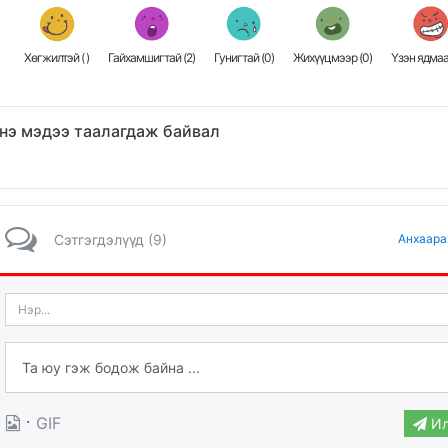
Хөгжилтэй (
)
Гайхамшигтай (
2
)
Гунигтай (
0
)
Жихүүцмээр (
0
)
Үзэн ядмаа
нэ мэдээ таалагдаж байвал
Сэтгэгдэлүүд (9)
Анхаара
·
GIF
Ил