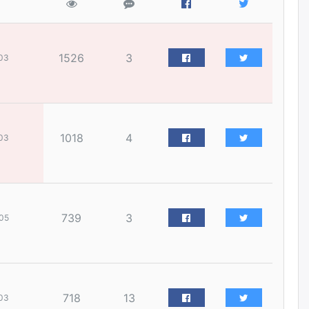
уржигдар
Д.Амарбаясгалан:
Шатахууныхаа 97 хувийг нэг
1526
3
03
улсаас авдаг хараат байдлаа
зогсоож, Арабын орнуудаас
нийлүүлэх ажлыг сэргээх
ёстой
уржигдар
1018
4
03
Худалдагч Н.Амарзаяа:
Дэлгүүрийн 32 хуудастай
өрийн дэвтэр долоо хоногт л
дүүрдэг
уржигдар
739
3
05
АИ-92 шатахууны нийлүүлэлт
тасралтгүй үргэлжилж байна
уржигдар
718
13
03