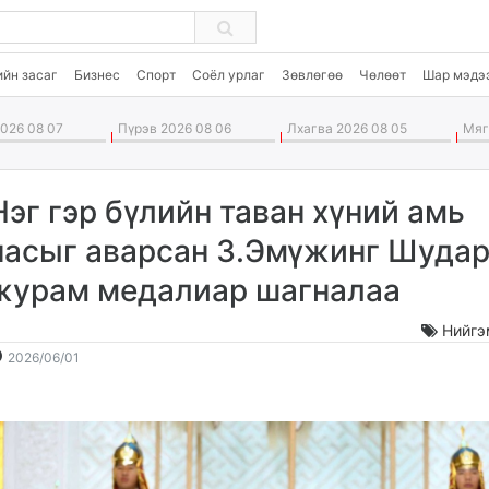
ийн засаг
Бизнес
Спорт
Соёл урлаг
Зөвлөгөө
Чөлөөт
Шар мэдэ
026 08 07
Пүрэв 2026 08 06
Лхагва 2026 08 05
Мягм
Нэг гэр бүлийн таван хүний амь
насыг аварсан З.Эмүжинг Шудар
журам медалиар шагналаа
Нийгэ
2026-
2026-
2026/06/01
06-
08-
01
08
19:18:20
19:12:00