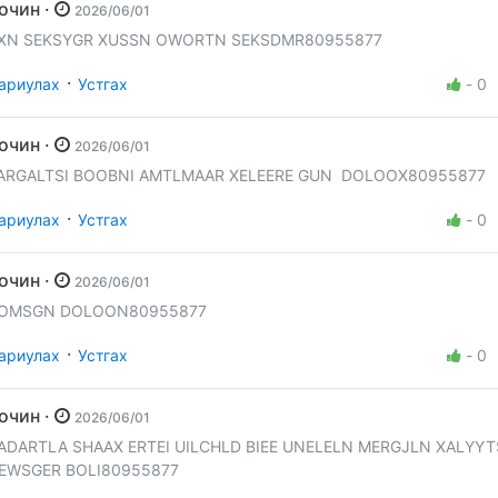
Зочин ·
2026/06/01
XN SEKSYGR XUSSN OWORTN SEKSDMR80955877
·
ариулах
Устгах
-
0
Зочин ·
2026/06/01
ARGALTSI BOOBNI AMTLMAAR XELEERE GUN DOLOOX80955877
·
ариулах
Устгах
-
0
Зочин ·
2026/06/01
OMSGN DOLOON80955877
·
ариулах
Устгах
-
0
Зочин ·
2026/06/01
ADARTLA SHAAX ERTEI UILCHLD BIEE UNELELN MERGJLN XALYY
EWSGER BOLI80955877