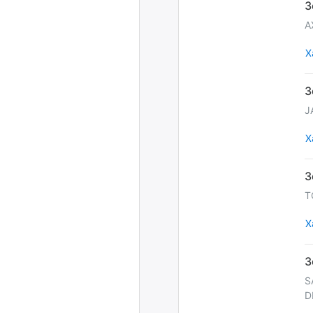
A
Х
J
Х
T
Х
S
D