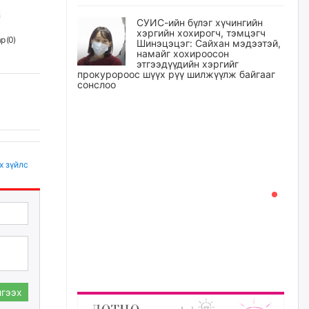
СУИС-ийн бүлэг хүчингийн
хэргийн хохирогч, тэмцэгч
р (
0
)
Шинэцэцэг: Сайхан мэдээтэй,
намайг хохироосон
этгээдүүдийн хэргийг
прокуророос шүүх рүү шилжүүлж байгааг
сонслоо
өчигдѳр
Өчигдрийн байдлаар ₮10000
доош дүнгээр шатахууны
худалдан авалт хийсэн 1500
х зүйлс
баримт бүртгэгджээ
өчигдѳр
Шатахуун олголтыг 50,000
төгрөгөөр хязгаарласныг
нэмэгдүүлж 100,000 төгрөгт
хүргэхээр судалж байгаа
өчигдѳр
гээх