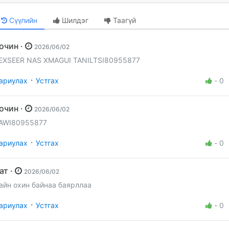
Сүүлийн
Шилдэг
Таагүй
Зочин ·
2026/06/02
EXSEER NAS XMAGUI TANILTSI80955877
·
ариулах
Устгах
-
0
Зочин ·
2026/06/02
AWI80955877
·
ариулах
Устгах
-
0
Бат ·
2026/06/02
айн охин байнаа баярллаа
·
ариулах
Устгах
-
0