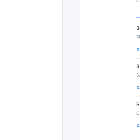
S
Х
S
Х
С
Х