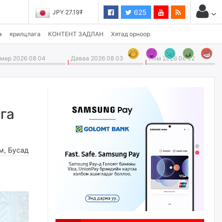
625
JPY 27.19₮
э
ярилцлага
КОНТЕНТ ЗАДЛАН
Хятад орноор
ар 2026 08 04
Даваа 2026 08 03
Ням 2026 08 02
га
м
,
Бусад