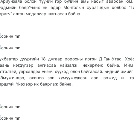
.Ариунзаяа болон түүний гэр бүлийн амь насыг аварсан юм.
Эрдмийн баяр”-ынх нь өдөр Монголын сурагчдын холбоо “Т
урагч” алтан медалиар шагнасан байна.
үхбаатар дүүргийн 18 дугаар хорооны иргэн Д.Ган-Утас: Хоё
аань нэгдүгээр ангиасаа найзалж, нөхөрлөж байна. Ийм
этгэлтэй, үерхэлдээ үнэнч хүүхэд олон байгаасай. Бидний амийг
.Эмүжиндээ, охиноо зөв хүмүүжүүлсэн аав, ээжид нь та
аршгүй. Үнэхээр их баярлаж байна.