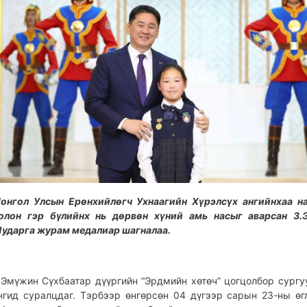
онгол Улсын Ерөнхийлөгч Ухнаагийн Хүрэлсүх ангийнхаа н
олон гэр бүлийнх нь дөрвөн хүний амь насыг аварсан З.
ударга журам медалиар шагналаа.
.Эмүжин Сүхбаатар дүүргийн “Эрдмийн хөтөч” цогцолбор сургу
нгид суралцдаг. Тэрбээр өнгөрсөн 04 дүгээр сарын 23-ны өг