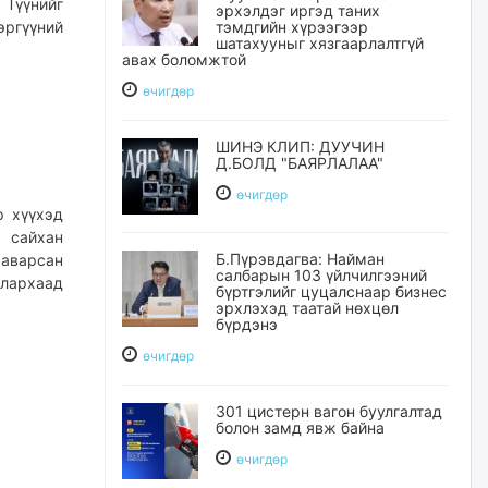
 Түүнийг
эрхэлдэг иргэд таних
эргүүний
тэмдгийн хүрээгээр
шатахууныг хязгаарлалтгүй
авах боломжтой
өчигдѳр
ШИНЭ КЛИП: ДУУЧИН
Д.БОЛД "БАЯРЛАЛАА"
өчигдѳр
р хүүхэд
 сайхан
Б.Пүрэвдагва: Найман
 аварсан
салбарын 103 үйлчилгээний
лархаад
бүртгэлийг цуцалснаар бизнес
эрхлэхэд таатай нөхцөл
бүрдэнэ
өчигдѳр
301 цистерн вагон буулгалтад
болон замд явж байна
өчигдѳр