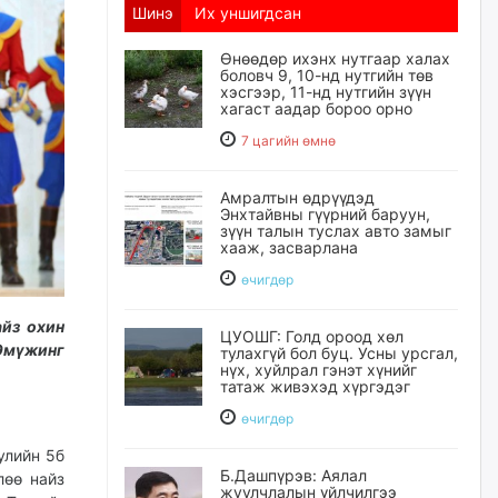
Шинэ
Их уншигдсан
Өнөөдөр ихэнх нутгаар халах
боловч 9, 10-нд нутгийн төв
хэсгээр, 11-нд нутгийн зүүн
хагаст аадар бороо орно
7 цагийн өмнө
Амралтын өдрүүдэд
Энхтайвны гүүрний баруун,
зүүн талын туслах авто замыг
хааж, засварлана
өчигдѳр
айз охин
ЦУОШГ: Голд ороод хөл
Эмүжинг
тулахгүй бол буц. Усны урсгал,
нүх, хуйлрал гэнэт хүнийг
татаж живэхэд хүргэдэг
өчигдѳр
улийн 5б
Б.Дашпүрэв: Аялал
лөө найз
жуулчлалын үйлчилгээ