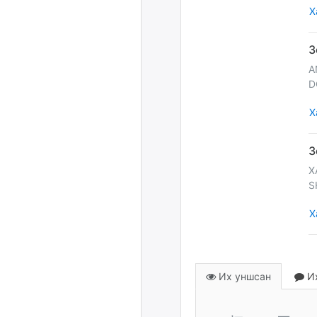
Х
A
D
Х
X
S
Х
Их уншсан
Их