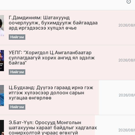
Г.Дамдинням: Шатахуунд
оочерлуулж, бухимдуулж байгаадаа
2026/08/
ард иргэдээсээ хүлцэл өчье
Нийгэм
УЕПГ: “Хоригдол Ц.Амгаланбаатар
cуллагдаагүй хорих ангид ял эдэлж
2026/08/
байгаа“
Нийгэм
Ц.Будханд: Дүүгээ гараад ирнэ гэж
итгэж хүлээсээр долоон сарын
2026/08/
хугацаа өнгөрлөө
Нийгэм
Э.Бат-Үүл: Оросууд Монголын
шатахууны хараат байдлыг хадгалах
2026/08/
сонирхолтой учраас өгөхгүй