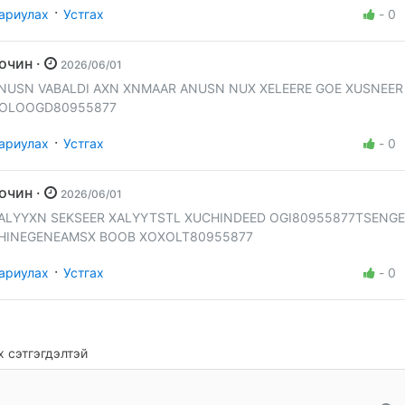
·
ариулах
Устгах
-
0
Зочин ·
2026/06/01
NUSN VABALDI AXN XNMAAR ANUSN NUX XELEERE GOE XUSNEER
OLOOGD80955877
·
ариулах
Устгах
-
0
Зочин ·
2026/06/01
ALYYXN SEKSEER XALYYTSTL XUCHINDEED OGI80955877TSENGE
HINEGENEAMSX BOOB XOXOLT80955877
·
ариулах
Устгах
-
0
 сэтгэгдэлтэй