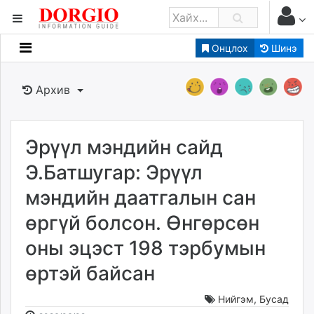
Онцлох
Шинэ
Мэдээллийн
Зар мэдээллийн
Архив
Банк санхүү
Бизнес ААН
Төрийн
Эрүүл мэндийн сайд
Нийслэлийн
Э.Батшугар: Эрүүл
мэндийн даатгалын сан
dorgio.mn
өргүй болсон. Өнгөрсөн
Gogo.mn
caak.mn
оны эцэст 198 тэрбумын
news.mn
өртэй байсан
zindaa.mn
Baabar.mn
Нийгэм
,
Бусад
tovch.mn