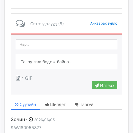
Сэтгэгдэлүүд (8)
Анхаарах зүйлс
·
GIF
Илгээх
Сүүлийн
Шилдэг
Таагүй
Зочин ·
2026/06/05
SAWI80955877