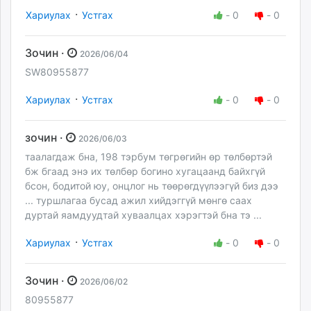
·
Хариулах
Устгах
-
0
-
0
Зочин ·
2026/06/04
SW80955877
·
Хариулах
Устгах
-
0
-
0
зочин ·
2026/06/03
таалагдаж бна, 198 тэрбум төгрөгийн өр төлбөртэй
бж бгаад энэ их төлбөр богино хугацаанд байхгүй
бсон, бодитой юу, онцлог нь төөрөгдүүлээгүй биз дээ
... туршлагаа бусад ажил хийдэггүй мөнгө саах
дуртай яамдуудтай хуваалцах хэрэгтэй бна тэ ...
·
Хариулах
Устгах
-
0
-
0
Зочин ·
2026/06/02
80955877