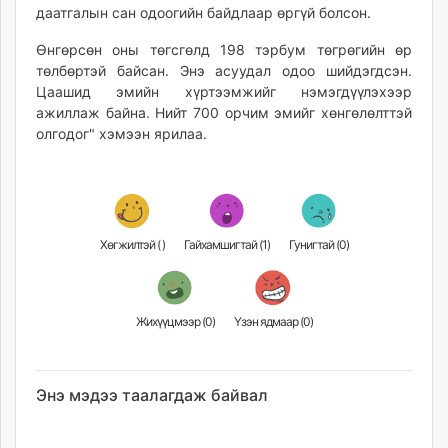
даатгалын сан одоогийн байдлаар өргүй болсон.
unuudur.mn
isee.mn
Өнгөрсөн оны төгсгөлд 198 тэрбум төгрөгийн өр
mglradio.com
төлбөртэй байсан. Энэ асуудал одоо шийдэгдсэн.
Цаашид эмийн хүртээмжийг нэмэгдүүлэхээр
fact.mn
ажиллаж байна. Нийт 700 орчим эмийг хөнгөлөлттэй
itoim.mn
олгодог" хэмээн ярилаа.
tumen.mn
shuum.mn
times.mn
tvmongolia.mn
mass.mn
Хөгжилтэй (
)
Гайхамшигтай (
1
)
Гунигтай (
0
)
unegui.mn
assa.mn
toim.mn
Жихүүцмээр (
0
)
Үзэн ядмаар (
0
)
tac.mn
paparazzi.mn
unread.today
Энэ мэдээ таалагдаж байвал