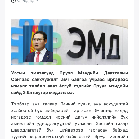
2026-
2026-
2026/06/02
ikon.mn
06-
08-
mnb.mn
02
10
Livetv.mn
17:24:33
15:43:11
Eguur.mn
24tsag.mn
shuud.mn
eagle.mn
ergelt.mn
zarig.mn
Улсын эмнэлгүүд Эрүүл Мэндийн Даатгалын
today.mn
Сангаас санхүүжилт авч байгаа учраас иргэдээс
zuv.mn
нэмэлт төлбөр авах ёсгүй гэдгийг Эрүүл мэндийн
mminfo.mn
сайд Э.Батшугар мэдээллээ.
ugluu.mn
Тэрбээр энэ талаар “Миний хувьд энэ асуудалтай
urlag.mn
холбоотой бүх шийдвэрийг гаргасан. Өчигдөр надад
unen.mn
иргэдээс гомдол ирсний дагуу нийслэлийн бүх
asu.mn
эмнэлгийн удирдлагуудтай уулзсан. Засгийн газар
shudarga.mn
шаардлагатай бүх шийдвэрээ гаргасан байхад
түүнийг хэрэгжүүлэхгүй байх ёсгүй. Эрүүл мэндийн
shuurhai.mn