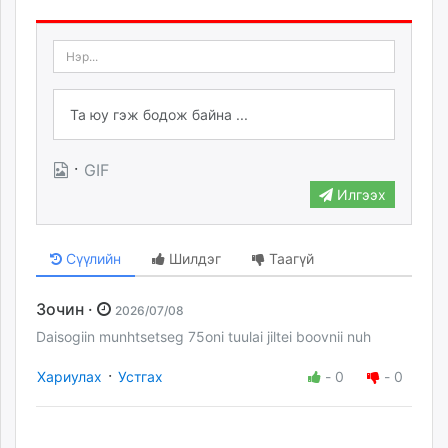
·
GIF
Илгээх
Сүүлийн
Шилдэг
Таагүй
Зочин ·
2026/07/08
Daisogiin munhtsetseg 75oni tuulai jiltei boovnii nuh
·
Хариулах
Устгах
-
0
-
0