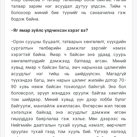
талаар зарим нэг асуудал дутуу үлдсэн. Тийм ч
болохоор миний бие түүнийг нь санаачилна гэж
бодож байна.
-Яг ямар зүйлс үлдчихсэн хэрэг вэ?
-Орон сууцны буцаалт, татварын хөнгөлөлт, хүүхдийн
сургалтын төлбөрийн дэмжлэг зэргийг нэмэх
хэрэгтэй байна. Ямар ч байсан энэ удаад суурь
хөнгөлөлтүүдийг дэмжээд батлаад өгсөн. Миний
хувьд ямар ч байсан багш, эмч нарынхаа цалингийн
асуудлыг нэг тийш нь шийдүүлсэн. Магадгүй
түүхэндээ багш, эмч нарын цалинг жилийн дотор 70-
90 хувь нэмж байсан тохиолдол байхгүй. Энэ бол
боловсрол, эрүүл мэнддээ оруулж байгаа хамгийн
том шийдвэр. Миний хувьд үүн дээр лобби бүлэг
байгуулж, манлайлж ажилласан. Өнгөрсөн жил төсөв
хэлэлцэж байхад энэ асуудлыг дэмжиж өгсөн
гишүүддээ баярлалаа гэж хэлье. Мөн дээрээс нь
Нийгмийн даатгалын тухай хуульд нэмэлт, өөрчлөлт
оруулах тухай гээд том хууль бий. Үүгээр нэлээд