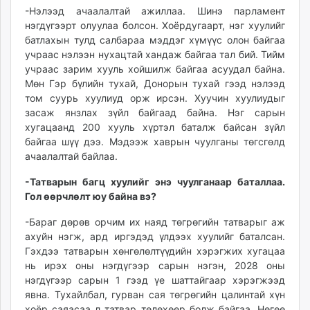
-Нэлээд ачаалалтай ажиллаа. Шинэ парламент
unuudur.mn
нэгдүгээрт олуулаа болсон. Хоёрдугаарт, нэг хуулийг
isee.mn
батлахын тулд салбараа мэддэг хүмүүс олон байгаа
mglradio.com
учраас нэлээн нухацтай хандаж байгаа тал бий. Тийм
fact.mn
учраас зарим хууль хойшилж байгаа асуудал байна.
itoim.mn
Мөн Гэр бүлийн тухай, Донорын тухай гээд нэлээд
том суурь хуулиуд орж ирсэн. Хуучин хуулиудыг
tumen.mn
засаж янзлах зүйл байгаад байна. Нэг сарын
shuum.mn
хугацаанд 200 хууль хүртэл баталж байсан зүйл
times.mn
байгаа шүү дээ. Мэдээж хаврын чуулганы төгсгөлд
tvmongolia.mn
ачаалалтай байлаа.
mass.mn
-Татварын багц хуулийг энэ чуулганаар баталлаа.
unegui.mn
Гол өөрчлөлт юу байна вэ?
assa.mn
toim.mn
-Бараг дөрөв орчим их наяд төгрөгийн татварыг аж
ахуйн нэгж, ард иргэдэд үлдээх хуулийг баталсан.
tac.mn
Гэхдээ татварын хөнгөлөлтүүдийн хэрэгжих хугацаа
paparazzi.mn
нь ирэх оны нэгдүгээр сарын нэгэн, 2028 оны
unread.today
нэгдүгээр сарын 1 гээд үе шаттайгаар хэрэгжээд
явна. Тухайлбал, гурван сая төгрөгийн цалинтай хүн
хоёр саяасаа л татвар төлөхөөр болж байгаа. Нөгөө