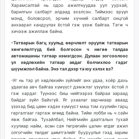
Харамсалтай нь одоо ажилтнуудаа уул уурхай,
барилгын салбарт алдаад эхэлсэн. Тиймээс эрүүл
мэнд, боловсрол, эрчим хүчний салбарт онцгой
анхаарал хандуулах ёстой гэж үзэж байгаа. Тэгж ч
хичээж ажиллаж байна.
-Татварын багц хуульд өөрчлөлт оруулж татварын
хөнгөлөлтүүд бий болгосон ч нөгөө талдаа
автомашины татвар нэмэгдсэн. Дулаан зогсоолоос
үл хөдлөхийн татвар авдаг болчихлоо гэдэг
шүүмжлэл байна. Энэ тал дээр та юу хэлэх вэ?
-Уг нь тэр үл хөдлөхийн зүйлийг анх удаа, хоёр дахь
удаагаа авч байгаа хүмүүст дэмжлэг үзүүлэх ёстой л
гэж хардаг. Түүнээс биш нийтээрээ байраа зараад
байдаг зүйл байхгүй. Яг ухаалаг зарчмаар аваад
үзэхэд бид цөөн хэдэн хүмүүст маш том хуулийн гарц
гаргалгааг гаргаж өгөөд байна. Тийм лобби нь ч сайн
явж байгаа. Тухайлбал, Нийгмийн даатгалын тухай
хуулиар найм, есөн сая төгрөгийн цалин өгдөг ажил
олгогчийн төлдөг шимтгэлийг бууруулъя гээд зарим
гишүүд оруулаад ирж байна. Би үүнийг шууд ашиг