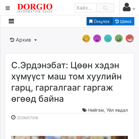
Онцлох
Шинэ
Мэдээллийн
Зар мэдээллийн
Архив
Банк санхүү
Бизнес ААН
Төрийн
С.Эрдэнэбат: Цөөн хэдэн
Нийслэлийн
хүмүүст маш том хуулийн
гарц, гаргалгааг гаргаж
dorgio.mn
өгөөд байна
Gogo.mn
caak.mn
Нийгэм
,
Үйл явдал
news.mn
2026-
2026-
2026/07/08
zindaa.mn
07-
08-
Baabar.mn
08
09
tovch.mn