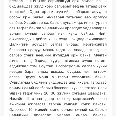
реформын шинжтэй өөрчлөлтүүд орж байгаа. Ер нь
бид цаашдаа жилд хоёр салбарыг өөд нь татаад байх
хэрэгтэй. Одоо эрчим хүчний салбарын асуудал
босож ирж байна. Анхаарал татахаас өөр аргагүй
салбар. Хэдийгээр салбарын дундаж цалин нь гурван
сая төгрөг байгаа ч цалингийн өрсөлдөх чадвараараа
эрчим хүчний салбар нэн хүнд байгаа. Нийт
ажиллагсдын дийлэнх нь хүнд нөхцөлд ажилладаг.
Цалингийн асуудал байгаа учраас мэргэжилтэй
боловсон хүчнүүд маань гадагшаа яваад эргээд энэ
салбар хүний нөөцийн дутагдал орж байна. Мянган
шинэ станц бариад түүнд ажиллах хүчээ нэгэнт
алдчихвал том аюултай. Боловсролын салбар хүний
нөөцөө бараг алдах шахаад буцааж нэг тогтоож
авлаа. Эрүүл мэнд ч гэсэн хүлээлттэй байна.
Сувилагчаа бид чинь үндсэндээ алдчихсан. Тэгэхээр
эрчим хүчний салбарын боловсон хүчнээ тогтоож авч
үлдэнэ гэдэг чинь 20, 30 жилийн хугацаа шаардана.
Намайг III станц дээр очиход мэргэжлийн олон
ажилчин ажлаасаа гарсан гэдгийг хэлж байсан.
Одоогоос 10 жилийн өмнө эрчим хүчний салбарын
цалингийн өрсөлдөх чадвар өндөр байсан.