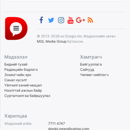
© 2013-2026 он Dorgio.mn, Мэдээллийн хөтөч
MGL Media Group
бүтээсэн.
Мэдээлэл
Хамтрагч
Бидний тухай
Байгууллага
Редакцийн бодлого
Сайтууд
Зохиогчийн эрх
Чөлөөт нийтлэгч
Санал хүсэлт
Үйлчилгээний нөхцөл
Нээлттэй ажлын байр
Сурталчилгаа байршуулах
Харилцаа
Мэдээний алба:
7711 4747
dorgio.news@yahoo.com