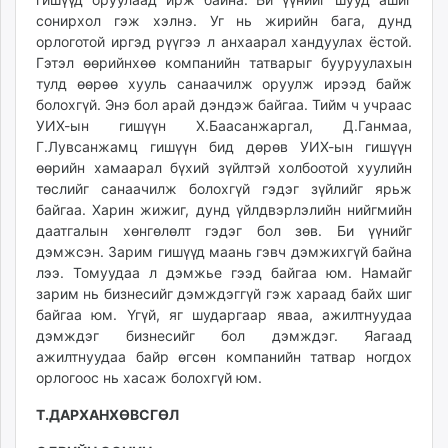
сонирхол гэж хэлнэ. Уг нь жирийн бага, дунд
орлоготой иргэд рүүгээ л анхаарал хандуулах ёстой.
Гэтэл өөрийнхөө компанийн татварыг бууруулахын
тулд өөрөө хууль санаачилж оруулж ирээд байж
болохгүй. Энэ бол арай дэндэж байгаа. Тийм ч учраас
УИХ-ын гишүүн Х.Баасанжаргал, Д.Ганмаа,
Г.Лувсанжамц гишүүн бид дөрөв УИХ-ын гишүүн
өөрийн хамаарал бүхий зүйлтэй холбоотой хуулийн
төслийг санаачилж болохгүй гэдэг зүйлийг ярьж
байгаа. Харин жижиг, дунд үйлдвэрлэлийн нийгмийн
даатгалын хөнгөлөлт гэдэг бол зөв. Би үүнийг
дэмжсэн. Зарим гишүүд маань гэвч дэмжихгүй байна
лээ. Томуудаа л дэмжье гээд байгаа юм. Намайг
зарим нь бизнесийг дэмждэггүй гэж хараад байх шиг
байгаа юм. Үгүй, яг шударгаар яваа, ажилтнуудаа
дэмждэг бизнесийг бол дэмждэг. Яагаад
ажилтнуудаа байр өгсөн компанийн татвар ногдох
орлогоос нь хасаж болохгүй юм.
Т.ДАРХАНХӨВСГӨЛ