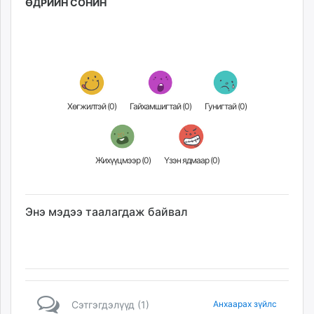
ӨДРИЙН СОНИН
Хөгжилтэй (
0
)
Гайхамшигтай (
0
)
Гунигтай (
0
)
Жихүүцмээр (
0
)
Үзэн ядмаар (
0
)
Энэ мэдээ таалагдаж байвал
Сэтгэгдэлүүд (1)
Анхаарах зүйлс