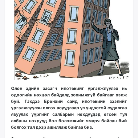
ikon.mn
mnb.mn
Livetv.mn
Eguur.mn
24tsag.mn
shuud.mn
eagle.mn
ergelt.mn
zarig.mn
today.mn
zuv.mn
Олон эдийн засагч ипотекийг үргэлжлүүлэх нь
mminfo.mn
одоогийн нөхцөл байдалд зохимжгүй байгааг хэлж
ugluu.mn
буй. Гэхдээ Ерөнхий сайд ипотекийн зээлийг
urlag.mn
үргэлжлүүлэн олгох асуудлаар ул үндэстэй судалгаа
unen.mn
явуулах үүргийг салбарын нөхдүүдэд өгсөн тул
asu.mn
албаны нөхдүүд бол боломжийг ямарч байсан бий
болгох тал дээр ажиллаж байгаа биз.
shudarga.mn
shuurhai.mn