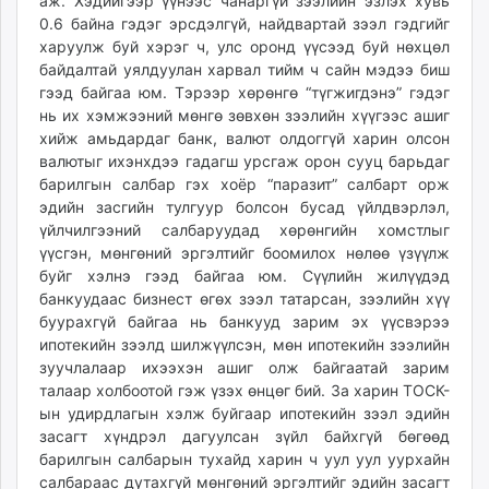
аж. Хэдийгээр үүнээс чанаргүй зээлийн эзлэх хувь
0.6 байна гэдэг эрсдэлгүй, найдвартай зээл гэдгийг
харуулж буй хэрэг ч, улс оронд үүсээд буй нөхцөл
байдалтай уялдуулан харвал тийм ч сайн мэдээ биш
гээд байгаа юм. Тэрээр хөрөнгө “түгжигдэнэ” гэдэг
нь их хэмжээний мөнгө зөвхөн зээлийн хүүгээс ашиг
хийж амьдардаг банк, валют олдоггүй харин олсон
валютыг ихэнхдээ гадагш урсгаж орон сууц барьдаг
барилгын салбар гэх хоёр “паразит” салбарт орж
эдийн засгийн тулгуур болсон бусад үйлдвэрлэл,
үйлчилгээний салбаруудад хөрөнгийн хомстлыг
үүсгэн, мөнгөний эргэлтийг боомилох нөлөө үзүүлж
буйг хэлнэ гээд байгаа юм. Сүүлийн жилүүдэд
банкуудаас бизнест өгөх зээл татарсан, зээлийн хүү
буурахгүй байгаа нь банкууд зарим эх үүсвэрээ
ипотекийн зээлд шилжүүлсэн, мөн ипотекийн зээлийн
зуучлалаар ихээхэн ашиг олж байгаатай зарим
талаар холбоотой гэж үзэх өнцөг бий. За харин ТОСК-
ын удирдлагын хэлж буйгаар ипотекийн зээл эдийн
засагт хүндрэл дагуулсан зүйл байхгүй бөгөөд
барилгын салбарын тухайд харин ч уул уул уурхайн
салбараас дутахгүй мөнгөний эргэлтийг эдийн засагт