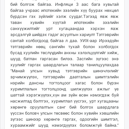
бий болгож байгаа. Инфляци 3 аас бага хувьтай
байгаа учраас ипотекийн зээлийн хүү буурах нөхцөл
бүрдсэн гэх зүйлийг хэлж суудаг.Тэгээд явж явж
таван хувийн хүүтэй ипотекийн зээлийн
санхүүжилтийг урт хугацаандаа хэрхэн яаж
эрсдэлгүй шийдэх гэдэг асуултын хариулт Тэтгэврийн
сантай холбогдоод байгаа л даа. УИХ-аар Ирээдүйн
тэтгэврийн нөөц сангийн тухай болон холбогдох
бусад хуулийн төслүүдийн анхны хэлэлцүүлгийг хийж,
шууд батлан гаргасан билээ. Засгийн зүгээс энэ
хуулийг гаргах шаардлагын талаар танилцуулахдаа
“Манай улсын хувьд тэтгэврийн шинэчлэлийг
эрчимжүүлэх, тэтгэврийн даатгалын шимтгэлийн
нэрийн дансны тогтолцоог хагас болон бүрэн
хуримтлалын тогтолцоонд шилжүүлэх ажлыг үе
шаттай хэрэгжүүлэх,хүн ам зүйн өсөн нэмэгдэж буй
насжилтад бэлтгэх, хуримтлал үүсгэх, урт хугацааны
хөрөнгө оруулалтын санг бий болгох шаардлага
үүссэн боловч улсын төсвөөс болон хувийн хэвшлийн
зүгээс шинээр хөрөнгө гаргах, одоогийн шимтгэл,
хураамжийг шууд нэмэгдүүлэх боломжгүй байна.”