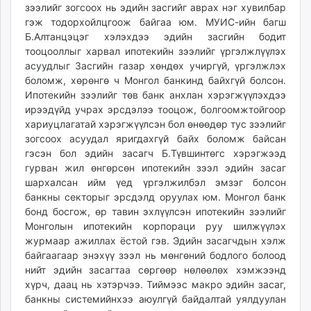
зээлийг зогсоох нь эдийн засгийг аврах нэг хувилбар
гэж тодорхойлцгоож байгаа юм. МУИС-ийн багш
Б.Алтанцэцэг хэлэхдээ эдийн засгийн бодит
тооцооллыг харвал ипотекийн зээлийг үргэлжлүүлэх
асуудлыг Засгийн газар хөндөх учиргүй, үргэлжлэх
боломж, хөрөнгө ч Монгол банкинд байхгүй болсон.
Ипотекийн зээлийг төв банк анхлан хэрэгжүүлэхдээ
ирээдүйд учрах эрсдэлээ тооцож, болгоомжтойгоор
хариуцлагатай хэрэгжүүлсэн бол өнөөдөр тус зээлийг
зогсоох асуудал яригдахгүй байх боломж байсан
гэсэн бол эдийн засагч Б.Түвшинтөгс хэрэгжээд
гурван жил өнгөрсөн ипотекийн зээл эдийн засаг
шархалсан ийм үед үргэлжилбэл эмзэг болсон
банкны секторыг эрсдэлд оруулах юм. Монгол банк
бонд босгож, өр тавин эхлүүлсэн ипотекийн зээлийг
Монголын ипотекийн корпораци руу шилжүүлэх
журмаар ажиллах ёстой гэв. Эдийн засагчдын хэлж
байгаагаар энэхүү зээл нь мөнгөний бодлого болоод
нийт эдийн засагтаа сөргөөр нөлөөлөх хэмжээнд
хүрч, даац нь хэтэрчээ. Тиймээс макро эдийн засаг,
банкны системийнхээ аюулгүй байдалтай уялдуулан