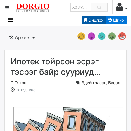
Онцлох
Шинэ
Мэдээллийн
Зар мэдээллийн
Архив
Банк санхүү
Бизнес ААН
Төрийн
Ипотек тойрсон эсрэг
Нийслэлийн
тэсрэг байр сууриуд…
С.Отгон
Эдийн засаг
,
Бусад
dorgio.mn
2016-
2026-
2016/09/08
Gogo.mn
09-
08-
caak.mn
08
06
news.mn
10:03:42
15:20:30
zindaa.mn
Baabar.mn
tovch.mn