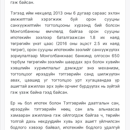
гэж байсан.
Тэгээд ийм нөхцөлд 2013 оны 6 дугаар сараас эхлэн
амжилттай хэрэгжиж буй орон сууцны
санхүүжилтийн тогтолцооны хүрээнд бий болсон
Монголбанкны өмчлөлд байгаа орон сууцны
ипотекийн зээлээр баталгаажсан 1.8 их наяд
төгрөгийн үнэт цаас (2016 оны эцэст 2.5 их наяд
төгрөг), орон сууцны ипотекийн зээлийг санхүүжүүлэх
зориулалтаар Монголбанкнаас банкинд олгосон 650
тэрбум төгрөгийн зээлийн шаардах эрх болон хувийн
хэвшлийн хуримтлалыг дэмждэг энэ механизм,
тогтолцоог ирээдүйн тэтгэврийн санд шилжүүлэн
авах, цаашид уг тогтолцоо урт хугацаандаа үр
ашигтай ажиллах эрх зүйн орчинг бүрдүүлэх нь зүйтэй
гэж үзэж байна гээд байсан.
Ер нь бол ипотек болон Тэтгэврийн даатгалын сан,
ирээдүйн тэтгэврийн нөөц сан аль альнаасаа
хамааран ажиллана гэж ойлгогдож байгаа ч, төрийн
толгой дахь нөхдүүдийн хувь эрх ашигт үйлчилсэн
бодлого хэвээр байвал, ипотекийн бодлого удалгүй