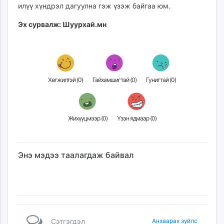
илүү хүндрэл дагуулна гэж үзэж байгаа юм.
Эх сурвалж: Шуурхай.мн
Хөгжилтэй (
0
)
Гайхамшигтай (
0
)
Гунигтай (
0
)
Жихүүцмээр (
0
)
Үзэн ядмаар (
0
)
Энэ мэдээ таалагдаж байвал
Сэтгэгдэл
Анхаарах зүйлс