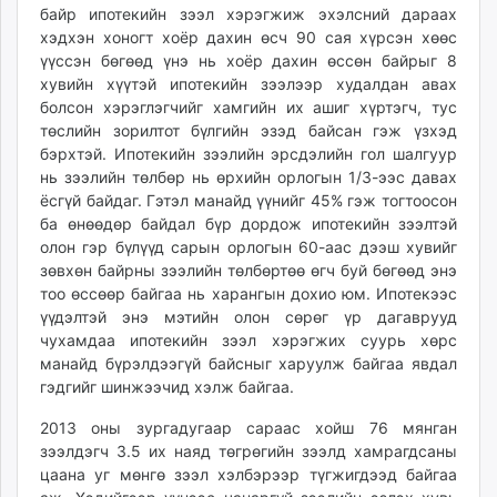
байр ипотекийн зээл хэрэгжиж эхэлсний дараах
хэдхэн хоногт хоёр дахин өсч 90 сая хүрсэн хөөс
үүссэн бөгөөд үнэ нь хоёр дахин өссөн байрыг 8
хувийн хүүтэй ипотекийн зээлээр худалдан авах
болсон хэрэглэгчийг хамгийн их ашиг хүртэгч, тус
төслийн зорилтот бүлгийн эзэд байсан гэж үзхэд
бэрхтэй. Ипотекийн зээлийн эрсдэлийн гол шалгуур
нь зээлийн төлбөр нь өрхийн орлогын 1/3-ээс давах
ёсгүй байдаг. Гэтэл манайд үүнийг 45% гэж тогтоосон
ба өнөөдөр байдал бүр дордож ипотекийн зээлтэй
олон гэр бүлүүд сарын орлогын 60-аас дээш хувийг
зөвхөн байрны зээлийн төлбөртөө өгч буй бөгөөд энэ
тоо өссөөр байгаа нь харангын дохио юм. Ипотекээс
үүдэлтэй энэ мэтийн олон сөрөг үр дагаврууд
чухамдаа ипотекийн зээл хэрэгжих суурь хөрс
манайд бүрэлдээгүй байсныг харуулж байгаа явдал
гэдгийг шинжээчид хэлж байгаа.
2013 оны зургадугаар сараас хойш 76 мянган
зээлдэгч 3.5 их наяд төгрөгийн зээлд хамрагдсаны
цаана уг мөнгө зээл хэлбэрээр түгжигдээд байгаа