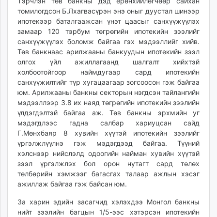
Тэрчлэн төв банкны дэд ерөнхийлөгчөөр сайхан
unuudur.mn
томилогдсон Б.Лхагвасүрэн энэ оныг дуустал шинээр
isee.mn
ипотекээр баталгаажсан үнэт цаасыг санхүүжүүлэх
замаар 120 тэрбум төгрөгийн ипотекийн зээлийг
mglradio.com
санхүүжүүлэх боломж байгаа гэх мэдээллийг хийв.
fact.mn
Төв банкнаас арилжааны банкуудын ипотекийн зээл
itoim.mn
олгох үйл ажиллагаанд шалгалт хийхтэй
tumen.mn
холбоотойгоор наймдугаар сард ипотекийн
shuum.mn
санхүүжилтийг түр хугацаагаар зогсоосон гэж байгаа
юм. Арилжааны банкны секторын нэгдсэн тайлангийн
times.mn
мэдээллээр 3.8 их наяд төгрөгийн ипотекийн зээлийн
tvmongolia.mn
үлдэгдэлтэй байгаа аж. Төв банкны эрхмийн уг
mass.mn
мэдэгдлээс гадна салбар хариуцсан сайд
unegui.mn
Г.Мөнхбаяр 8 хувийн хүүтэй ипотекийн зээлийг
assa.mn
үргэлжлүүлнэ гэж мэдэгдээд байгаа. Түүний
хэлснээр нийслэлд одоогийн найман хувийн хүүтэй
toim.mn
зээл үргэлжлэх бол орон нутагт сард төлөх
tac.mn
төлбөрийн хэмжээг багасгах талаар ажлын хэсэг
paparazzi.mn
ажиллаж байгаа гэж байсан юм.
unread.today
За харин эдийн засагчид хэлэхдээ Монгол банкны
нийт зээлийн багцын 1/5-ээс хэтэрсэн ипотекийн