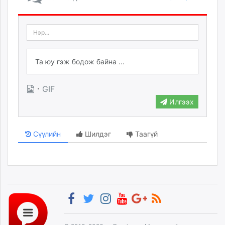
·
GIF
Илгээх
Сүүлийн
Шилдэг
Таагүй