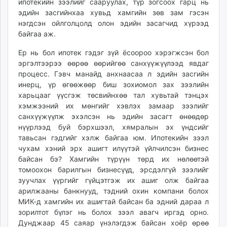
ипотекийн зээлийг сааруулах, түр зогсоох гарц нь
эдийн засгийнхаа хувьд хамгийн зөв зам гэсэн
нэгдсэн ойлголцолд олон эдийн засагчид хүрээд
байгаа аж.
Ер нь бол ипотек гэдэг зүй ёсоороо хэрэгжсэн бол
эргэлтээрээ өөрөө өөрийгөө санхүүжүүлээд явдаг
процесс. Гэвч манайд анхнаасаа л эдийн засгийн
инерц, үр өгөөжөөр биш зохиомол зах зээлийн
харьцааг үүсгэж төсвийнхөө тал хувьтай тэнцэх
хэмжээний их мөнгийг хэвлэх замаар зээлийг
санхүүжүүлж эхэлсэн нь эдийн засагт өнөөдөр
нүүрлээд буй бэрхшээл, хямралын эх үндсийг
тавьсан гэдгийг хэлж байгаа юм. Ипотекийн зээл
чухам хэний эрх ашигт илүүтэй үйлчилсэн бизнес
байсан бэ? Хамгийн түрүүн төрд их нөлөөтэй
томоохон барилгын бизнесүүд, эрсдэлгүй зээлийг
зуучлах үүргийг гүйцэтгэж их ашиг олж байгаа
арилжааны банкнууд, тэдний охин компани болох
МИК-д хамгийн их ашигтай байсан ба эдний дараа л
зорилтот бүлэг нь болох зээл авагч иргэд орно.
Дунджаар 45 саяар үнэлэгдэж байсан хоёр өрөө