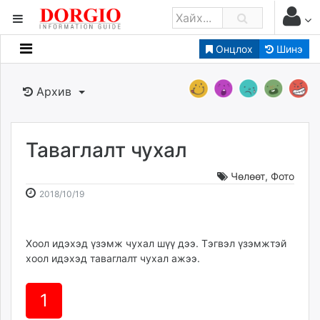
Онцлох
Шинэ
Мэдээллийн
Зар мэдээллийн
Архив
Банк санхүү
Бизнес ААН
Төрийн
Таваглалт чухал
Нийслэлийн
Чөлөөт
,
Фото
2018-
2026-
2018/10/19
dorgio.mn
10-
08-
Gogo.mn
19
06
caak.mn
17:19:24
15:17:01
Хоол идэхэд үзэмж чухал шүү дээ. Тэгвэл үзэмжтэй
хоол идэхэд таваглалт чухал ажээ.
news.mn
zindaa.mn
Baabar.mn
1
tovch.mn