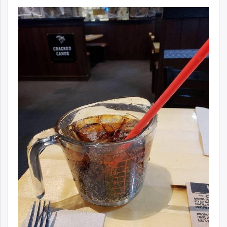
ikon.mn
mnb.mn
Livetv.mn
Eguur.mn
24tsag.mn
shuud.mn
eagle.mn
ergelt.mn
zarig.mn
today.mn
zuv.mn
mminfo.mn
ugluu.mn
urlag.mn
unen.mn
asu.mn
shudarga.mn
shuurhai.mn