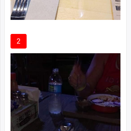
unuudur.mn
isee.mn
mglradio.com
fact.mn
itoim.mn
2
tumen.mn
shuum.mn
times.mn
tvmongolia.mn
mass.mn
unegui.mn
assa.mn
toim.mn
tac.mn
paparazzi.mn
unread.today