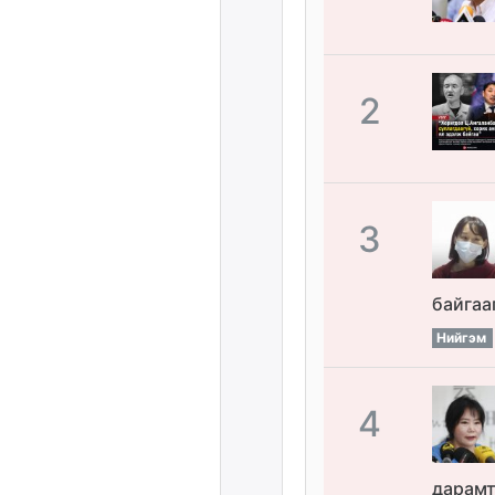
2
3
байгаа
Нийгэм
4
дарамт