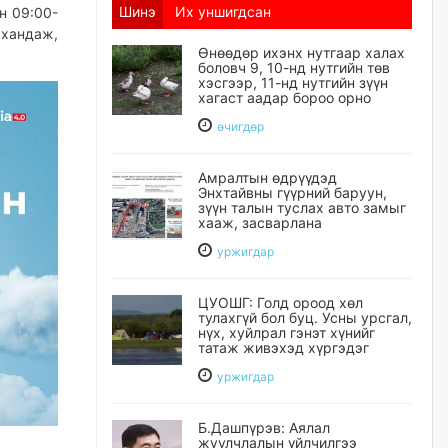
Шинэ
Их уншигдсан
н 09:00-
хандаж,
Өнөөдөр ихэнх нутгаар халах
боловч 9, 10-нд нутгийн төв
хэсгээр, 11-нд нутгийн зүүн
хагаст аадар бороо орно
өчигдѳр
Амралтын өдрүүдэд
Энхтайвны гүүрний баруун,
зүүн талын туслах авто замыг
хааж, засварлана
уржигдар
ЦУОШГ: Голд ороод хөл
тулахгүй бол буц. Усны урсгал,
нүх, хуйлрал гэнэт хүнийг
татаж живэхэд хүргэдэг
уржигдар
Б.Дашпүрэв: Аялал
жуулчлалын үйлчилгээ