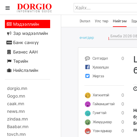
Эхлэл
Улс төр
Нийгэм
Эд
Мэдээллийн
Зар мэдээллийн
Бямба 2026 08
өчигдѳр
Банк санхүү
Бизнес ААН
0
Сэтгэгдэл
Төрийн
Хуваалцах
Нийслэлийн
Жиргээ
dorgio.mn
0
Хөгжилтэй
Gogo.mn
caak.mn
0
Гайхамшигтай
Н
news.mn
0
Гунигтай
б
zindaa.mn
0
Жихүүцмээр
Б
Baabar.mn
п
0
Үзэн ядмаар
tovch.mn