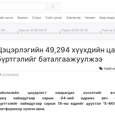
ийн засаг
Бизнес
Спорт
Соёл урлаг
Зөвлөгөө
Чөлөөт
Шар мэдэ
 08
Баасан 2026 08 07
Пүрэв 2026 08 06
Лхагва 2
Цэцэрлэгийн 49,294 хүүхдийн ц
бүртгэлийг баталгаажуулжээ
Нийгэ
2025-
2026-
2025/08/05
08-
08-
05
09
10:42:42
21:06:13
ийслэлийн цэцэрлэгт хамрагдах хүсэлтийг өчи
уюу наймдугаар сарын 04-ний өдрөөс авч эх
үртгэлийг наймдугаар сарын 18-ны өдрийг дуустал "E-MO
латформоор хүлээн авна.