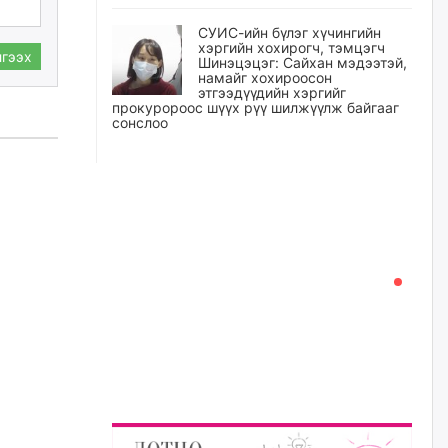
СУИС-ийн бүлэг хүчингийн
хэргийн хохирогч, тэмцэгч
гээх
Шинэцэцэг: Сайхан мэдээтэй,
намайг хохироосон
этгээдүүдийн хэргийг
прокуророос шүүх рүү шилжүүлж байгааг
сонслоо
уржигдар
Өчигдрийн байдлаар ₮10000
доош дүнгээр шатахууны
худалдан авалт хийсэн 1500
баримт бүртгэгджээ
уржигдар
Шатахуун олголтыг 50,000
төгрөгөөр хязгаарласныг
нэмэгдүүлж 100,000 төгрөгт
хүргэхээр судалж байгаа
уржигдар