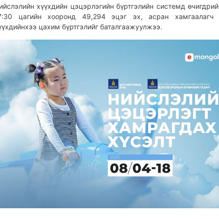
ийслэлийн хүүхдийн цэцэрлэгийн бүртгэлийн системд өчигдрий
7:30 цагийн хооронд 49,294 эцэг эх, асран хамгаалагч 
үүхдийнхээ цахим бүртгэлийг баталгаажуулжээ.