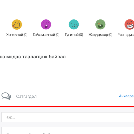
Хөгжилтэй (
0
)
Гайхамшигтай (
0
)
Гунигтай (
0
)
Жихүүцмээр (
0
)
Үзэн ядмаа
нэ мэдээ таалагдаж байвал
Сэтгэгдэл
Анхаара