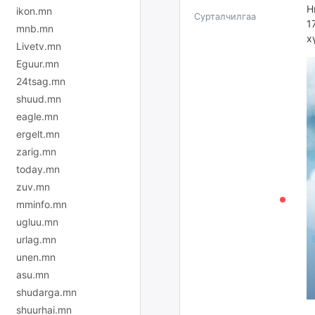
Н
ikon.mn
Сурталчилгаа
1
mnb.mn
х
Livetv.mn
Eguur.mn
24tsag.mn
shuud.mn
eagle.mn
ergelt.mn
zarig.mn
today.mn
zuv.mn
mminfo.mn
ugluu.mn
urlag.mn
unen.mn
asu.mn
shudarga.mn
shuurhai.mn