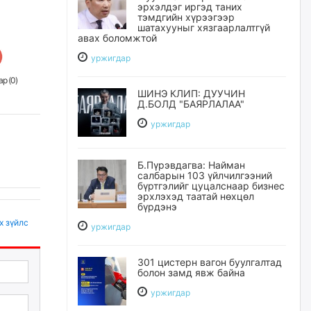
эрхэлдэг иргэд таних
тэмдгийн хүрээгээр
шатахууныг хязгаарлалтгүй
авах боломжтой
уржигдар
р (
0
)
ШИНЭ КЛИП: ДУУЧИН
Д.БОЛД "БАЯРЛАЛАА"
уржигдар
Б.Пүрэвдагва: Найман
салбарын 103 үйлчилгээний
бүртгэлийг цуцалснаар бизнес
эрхлэхэд таатай нөхцөл
бүрдэнэ
х зүйлс
уржигдар
301 цистерн вагон буулгалтад
болон замд явж байна
уржигдар