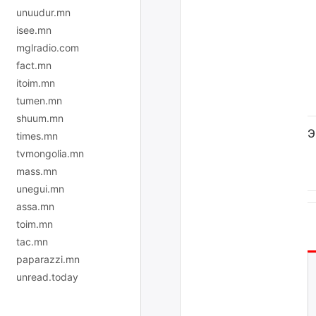
unuudur.mn
isee.mn
mglradio.com
fact.mn
itoim.mn
tumen.mn
shuum.mn
Э
times.mn
tvmongolia.mn
mass.mn
unegui.mn
assa.mn
toim.mn
tac.mn
paparazzi.mn
unread.today