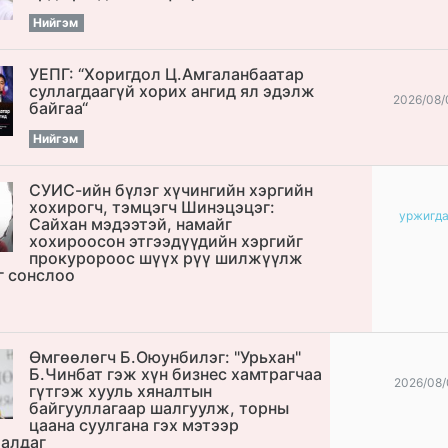
Нийгэм
УЕПГ: “Хоригдол Ц.Амгаланбаатар
cуллагдаагүй хорих ангид ял эдэлж
2026/08/
байгаа“
Нийгэм
СУИС-ийн бүлэг хүчингийн хэргийн
хохирогч, тэмцэгч Шинэцэцэг:
уржигд
Сайхан мэдээтэй, намайг
хохироосон этгээдүүдийн хэргийг
прокуророос шүүх рүү шилжүүлж
г сонслоо
Өмгөөлөгч Б.Оюунбилэг: "Урьхан"
Б.Чинбат гэж хүн бизнес хамтрагчаа
2026/08/
гүтгэж хууль хяналтын
байгууллагаар шалгуулж, торны
цаана суулгана гэх мэтээр
алдаг