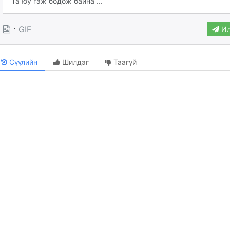
·
GIF
Ил
Сүүлийн
Шилдэг
Таагүй