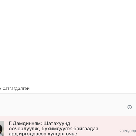
 сэтгэгдэлтэй
Г.Дамдинням: Шатахуунд
оочерлуулж, бухимдуулж байгаадаа
2026/08/
ард иргэдээсээ хүлцэл өчье