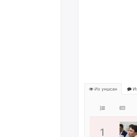
Их уншсан
Их
1