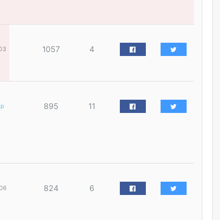
наймдугаар сарын 14-нөөс
ажиллуулж эхэлнэ
2026/08/06
1057
4
03
Орон сууц, нийтийн аж ахуй,
авто зам, тохижилт
үйлчилгээний ажилтнуудын
ХАРИЛЦАА хандлагатай
холбоотой ГОМДОЛ их байгааг
дурдлаа
2026/08/06
895
11
ар
Бариста хийх нь залуусын
дунд яагаад трэнд болов
2026/08/06
Өмгөөлөгч Б.Оюунбилэг:
"Урьхан" Б.Чинбат гэж хүн
824
6
06
бизнес хамтрагчаа гүтгэж
хууль хяналтын байгууллагаар
шалгуулж, торны цаана
суулгана гэх мэтээр дарамталдаг