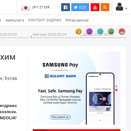
625
JPY 27.19₮
э
ярилцлага
КОНТЕНТ ЗАДЛАН
Хятад орноор
026 08 05
Мягмар 2026 08 04
Даваа 2026 08 03
ахим
м
,
Бусад
гдрөөс
элсэн.
NGOLIA"