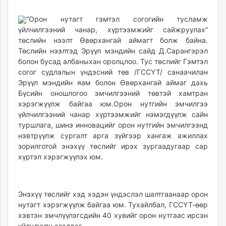
10:18:28
12:47:56
ikon.mn
“Орон нутагт гэмтэл согогийн тусламж
mnb.mn
үйлчилгээний чанар, хүртээмжийг сайжруулах”
Livetv.mn
төслийн нээлт Өвөрхангай аймагт болж байна.
Eguur.mn
Төслийн нээлтэд Эрүүл мэндийн сайд Д.Сарангэрэл
24tsag.mn
болон бусад албаныхан оролцлоо. Тус төслийг Гэмтэл
shuud.mn
согог судлалын үндэсний төв /ГССҮТ/ санаачилан
Эрүүл мэндийн яам болон Өвөрхангай аймаг дахь
eagle.mn
Бүсийн оношлогоо эмчилгээний төвтэй хамтран
ergelt.mn
хэрэгжүүлж байгаа юм.Орон нутгийн эмчилгээ
zarig.mn
үйлчилгээний чанар хүртээмжийг нэмэгдүүлж сайн
today.mn
туршлага, шинэ инновацийг орон нутгийн эмчилгээнд
zuv.mn
нэвтрүүлж сургалт арга зүйгээр хангаж ажиллах
зорилготой энэхүү төслийг ирэх зургаадугаар сар
mminfo.mn
хүртэл хэрэгжүүлэх юм.
ugluu.mn
urlag.mn
unen.mn
Энэхүү төслийг хэд хэдэн үндэслэл шалтгаанаар орон
asu.mn
нутагт хэрэгжүүлж байгаа юм. Тухайлбал, ГССҮТ-өөр
shudarga.mn
хэвтэн эмчлүүлэгсдийн 40 хувийг орон нутгаас ирсэн
shuurhai.mn
үйлчлүүлч эзэлдэг.