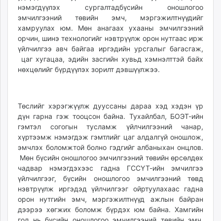
нэмэгдүүлэх сургалтадбүсийн оношлогоо
эмчилгээний төвийн эмч, мэргэжилтнүүдийг
хамруулах юм. Мөн анагаах ухааны эмчилгээний
орчин, шинэ технологийг нэвтрүүлж орон нутгаас ирж
үйлчилгээ авч байгаа иргэдийн урсгалыг багасгаж,
цаг хугацаа, эдийн засгийн хувьд хэмнэлттэй байх
нөхцөлийг бүрдүүлэх зорилт дэвшүүлжээ.
Төслийг хэрэгжүүлж дууссаны дараа хэд хэдэн үр
дүн гарна гэж тооцсон байна. Тухайлбал, БОЭТ-ийн
гэмтэл согогын тусламж үйлчилгээний чанар,
хүртээмж нэмэгдэж гэмтлийг цаг алдалгүй оношлож,
эмчлэх боломжтой болно гэдгийг албаныхан онцлов.
Мөн бүсийн оношлогоо эмчилгээний төвийн өрсөлдөх
чадвар нэмэгдэхээс гадна ГССҮТ-ийн эмчилгээ
үйлчилгээг, бүсийн оношлогоо эмчилгээний төвд
нэвтрүүлж иргэдэд үйлчилгээг ойртуулахаас гадна
орон нутгийн эмч, мэргэжилтнүүд ажлын байран
дээрээ хөгжих боломж бүрдэх юм байна. Хамгийн
гол нь бүсийн оношлогоо эмчилгээний төвийн эмч,