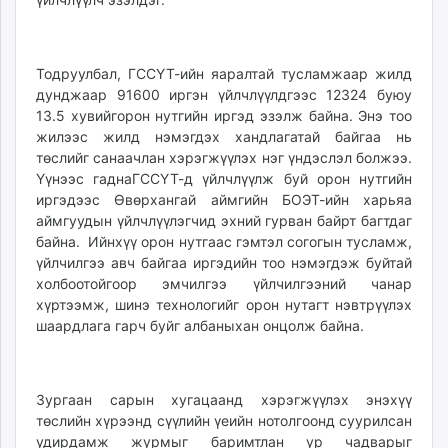
unuudur.mn
isee.mn
mglradio.com
Тодруулбал, ГССҮТ-ийн яаралтай тусламжаар жилд
fact.mn
дунджаар 91600 иргэн үйлчлүүлдгээс 12324 буюу
13.5 хувийгорон нутгийн иргэд эзэлж байна. Энэ тоо
itoim.mn
жилээс жилд нэмэгдэх хандлагатай байгаа нь
tumen.mn
төслийг санаачлан хэрэгжүүлэх нэг үндэслэл болжээ.
shuum.mn
Үүнээс гаднаГССҮТ-д үйлчлүүлж буй орон нутгийн
times.mn
иргэдээс Өвөрхангай аймгийн БОЭТ-ийн харьяа
tvmongolia.mn
аймгуудын үйлчлүүлэгчид эхний гурван байрт багтдаг
байна. Ийнхүү орон нутгаас гэмтэл согогын тусламж,
mass.mn
үйлчилгээ авч байгаа иргэдийн тоо нэмэгдэж буйтай
unegui.mn
холбоотойгоор эмчилгээ үйлчилгээний чанар
assa.mn
хүртээмж, шинэ технологийг орон нутагт нэвтрүүлэх
toim.mn
шаардлага гарч буйг албаныхан онцолж байна.
tac.mn
paparazzi.mn
unread.today
Зургаан сарын хугацаанд хэрэгжүүлэх энэхүү
төслийн хүрээнд сүүлийн үеийн нотолгоонд суурилсан
удирдамж журмыг баримтлан ур чадварыг