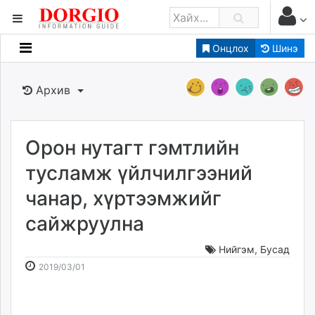
Онцлох
Шинэ
Мэдээллийн
Зар мэдээллийн
Архив
Банк санхүү
Бизнес ААН
Төрийн
Орон нутагт гэмтлийн
Нийслэлийн
тусламж үйлчилгээний
чанар, хүртээмжийг
dorgio.mn
сайжруулна
Gogo.mn
caak.mn
Нийгэм
,
Бусад
news.mn
2019-
2026-
2019/03/01
zindaa.mn
03-
08-
Baabar.mn
01
06
tovch.mn