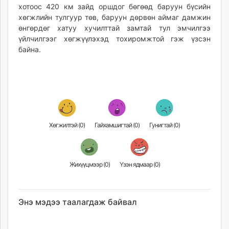
хотоос 420 км зайд оршдог бөгөөд баруун бүсийн
хөгжлийн тулгуур төв, баруун дөрвөн аймаг дамжин
өнгөрдөг хатуу хучилттай замтай тул эмчилгээ
үйлчилгээг хөгжүүлэхэд тохиромжтой гэж үзсэн
байна.
Хөгжилтэй (
0
)
Гайхамшигтай (
0
)
Гунигтай (
0
)
Жихүүцмээр (
0
)
Үзэн ядмаар (
0
)
Энэ мэдээ таалагдаж байвал