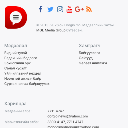
© 2013-2026 он Dorgio.mn, Мэдээллийн хөтөч
MGL Media Group
бүтээсэн.
Мэдээлэл
Хамтрагч
Бидний тухай
Байгууллага
Редакцийн бодлого
Сайтууд
Зохиогчийн эрх
Чөлөөт нийтлэгч
Санал хүсэлт
Үйлчилгээний нөхцөл
Нээлттэй ажлын байр
Сурталчилгаа байршуулах
Харилцаа
Мэдээний алба:
7711 4747
dorgio.news@yahoo.com
Маркетингийн алба:
8800 4147
,
7711 4747
mongolmediagroup@yahoo.com