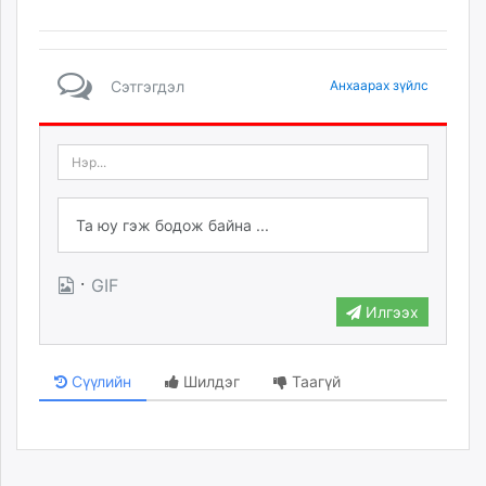
Сэтгэгдэл
Анхаарах зүйлс
·
GIF
Илгээх
Сүүлийн
Шилдэг
Таагүй