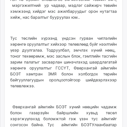
мэргэжилтний ур чадвар, мэдлэг сайжирч төвийн
хэмжээнд хийдэг мэс ажилбаруудыг орон нутагтаа
хийж, нас баралтыг бууруулах юм..
Тус төслийн хүрээнд үндсэн гурван чиглэлийн
хөрөнгө оруулалтыг хийхээр төлөвлөөд буйг нээлтийн
үеэр дуулгалаа
. Тодруулбал, эмчлэх хүний нөөц,
тоног төхөөрөмж, мэс заслын блок, гэмтлийн тасгийн
зарим палатыг засварлан шинэчлэхэд шаардлагатай
хөрөнгө оруулалтыг ГССҮТ, Өвөрхангай аймгийн
БОЭТ хамтран ЭМЯ болон холбогдох төрийн
байгууллагуудын оролцоотойгоор шийдвэрлэхээр
төлөвлөжээ.
Өвөрхангай аймгийн БОЭТ хүний нөөцийн чадамж
болон газарзүйн байршлийн хувьд төсөл
хэрэгжүүлэхэд боломжтой гэж үзэн тус аймгийг
сонгосон байна. Тус аймгийн БОЭТУлаанбаатар