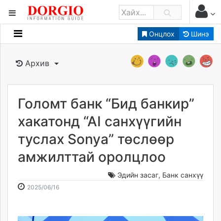
Онцлох
Шинэ
Мэдээллийн
Зар мэдээллийн
Архив
Банк санхүү
Бизнес ААН
Төрийн
Голомт банк “Бид банкир”
Нийслэлийн
хакатонд “AI санхүүгийн
туслах Sonya” төслөөр
dorgio.mn
амжилттай оролцлоо
Gogo.mn
caak.mn
Эдийн засаг
,
Банк санхүү
news.mn
2025-
2026-
2025/06/16
zindaa.mn
06-
08-
Baabar.mn
16
09
tovch.mn