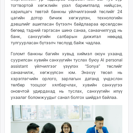
тогтвортой хөгжлийн үзэл баримтлалд нийцсэн,
unuudur.mn
харилцагч төвтэй банкны үйлчилгээний төслийг 24
isee.mn
цагийн дотор бичиж хөгжүүлэн, технологийн
mglradio.com
дэвшлийг ашигласан бүтээлч байдлаараа өрсөлдсөн
fact.mn
бөгөөд тэдний гаргасан шинэ санаа, санаачилгууд нь
itoim.mn
банк, санхүүгийн салбарын дижитал нөөцөд
tumen.mn
тулгуурласан бүтээлч төслүүд байж чадлаа.
shuum.mn
Голомт банкны багийн хувьд хиймэл оюун ухаанд
times.mn
суурилсан хувийн санхүүгийн туслах буюу AI personal
tvmongolia.mn
assistant үйлчилгээг үзүүлэх “Sonya” төслийг
mass.mn
санаачилж, хөгжүүлсэн юм. Энэхүү төсөл нь
хэрэглэгчийн орлого, зарлагын датанд үндэслэн
unegui.mn
төлбөр тооцоог хялбарчлах, хувийн санхүүгээ
assa.mn
оновчтой удирдахад нь туслах, санхүүгийн илүү
toim.mn
ухаалаг боломжуудыг санал болгох шийдэл байлаа.
tac.mn
paparazzi.mn
unread.today