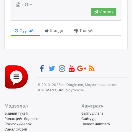
·
GIF
Илгээх
Сүүлийн
Шилдэг
Таагүй
© 2013-2026 он Dorgio.mn, Мэдээллийн хөтөч
MGL Media Group
бүтээсэн.
Мэдээлэл
Хамтрагч
Бидний тухай
Байгууллага
Редакцийн бодлого
Сайтууд
Зохиогчийн эрх
Чөлөөт нийтлэгч
Санал хүсэлт