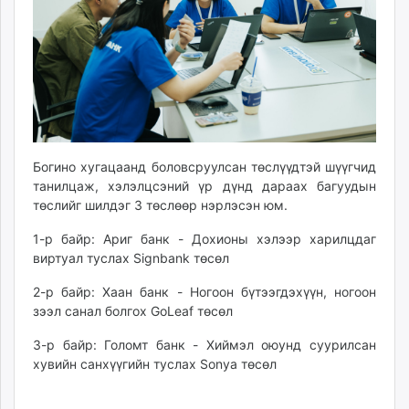
Богино хугацаанд боловсруулсан төслүүдтэй шүүгчид
танилцаж, хэлэлцсэний үр дүнд дараах багуудын
төслийг шилдэг 3 төслөөр нэрлэсэн юм.
1-р байр: Ариг банк - Дохионы хэлээр харилцдаг
виртуал туслах Signbank төсөл
2-р байр: Хаан банк - Ногоон бүтээгдэхүүн, ногоон
зээл санал болгох GoLeaf төсөл
3-р байр: Голомт банк - Хиймэл оюунд суурилсан
хувийн санхүүгийн туслах Sonya төсөл