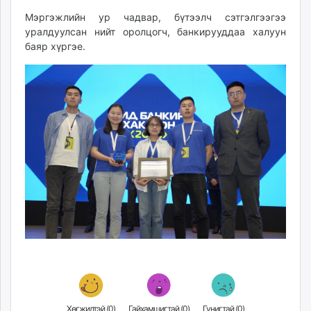
Мэргэжлийн ур чадвар, бүтээлч сэтгэлгээгээ
уралдуулсан нийт оролцогч, банкирууддаа халуун
баяр хүргэе.
Хөгжилтэй (
0
)
Гайхамшигтай (
0
)
Гунигтай (
0
)