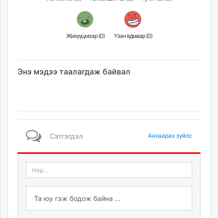
Жихүүцмээр (
0
)
Үзэн ядмаар (
0
)
Энэ мэдээ таалагдаж байвал
Сэтгэгдэл
Анхаарах зүйлс