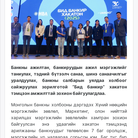
14:04:48
13:52:15
ikon.mn
mnb.mn
Livetv.mn
Eguur.mn
24tsag.mn
shuud.mn
eagle.mn
ergelt.mn
zarig.mn
Банкны ажилтан, банкируудын ажил мэргэжлийг
таниулах, тэдний бүтээлч санаа, шинэ санаачилгыг
today.mn
уралдуулах, банкны салбарын уялдаа холбоог
zuv.mn
сайжруулах зорилготой “Бид банкир” хакатон
mminfo.mn
тэмцээн амжилттай зохион байгуулагдлаа.
ugluu.mn
Монголын банкны холбооны дэргэдэх Хүний нөөцийн
urlag.mn
мэргэжлийн зөвлөл, Маркетинг, олон нийттэй
unen.mn
харилцах мэргэжлийн зөвлөлийн хамтран зохион
asu.mn
байгуулсан энэ удаагийн хакатон тэмцээнд
shudarga.mn
арилжааны банкнуудыг төлөөлсөн 7 баг оролцож,
shuurhai.mn
мэргэжлийн ур чадвараа сорьсон юм. Баг тус бүр