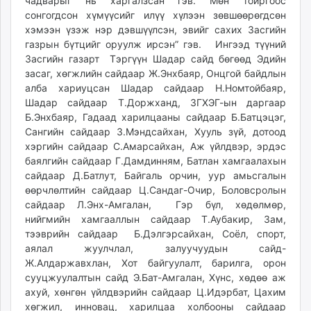
чадварыг нь харгалзсан гэв. Мөн тойргоос
сонгогдсон хүмүүсийг илүү хүлээн зөвшөөрөгдсөн
хэмээн үзэж нэр дэвшүүлсэн, эвийг сахих Засгийн
газрын бүтцийг оруулж ирсэн” гэв. Ингээд түүний
Засгийн газарт Тэргүүн Шадар сайд бөгөөд Эдийн
засаг, хөгжлийн сайдаар Ж.Энхбаяр, Онцгой байдлын
алба хариуцсан Шадар сайдаар Н.Номтойбаяр,
Шадар сайдаар Т.Доржханд, ЗГХЭГ-ын даргаар
Б.Энхбаяр, Гадаад харилцааны сайдаар Б.Батцэцэг,
Сангийн сайдаар З.Мэндсайхан, Хууль зүй, дотоод
хэргийн сайдаар С.Амарсайхан, Аж үйлдвэр, эрдэс
баялгийн сайдаар Г.Дамдинням, Батлан хамгаалахын
сайдаар Д.Батлут, Байгаль орчин, уур амьсгалын
өөрчлөлтийн сайдаар Ц.Сандаг-Очир, Боловсролын
сайдаар Л.Энх-Амгалан, Гэр бүл, хөдөлмөр,
нийгмийн хамгааллын сайдаар Т.Аубакир, Зам,
тээврийн сайдаар Б.Дэлгэрсайхан, Соёл, спорт,
аялал жуулчлал, залуучуудын сайд-
Ж.Алдаржавхлан, Хот байгуулалт, барилга, орон
сууцжуулалтын сайд Э.Бат-Амгалан, Хүнс, хөдөө аж
ахуй, хөнгөн үйлдвэрийн сайдаар Ц.Идэрбат, Цахим
хөгжил, инновац, харилцаа холбооны сайдаар