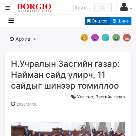
Онцлох
Шинэ
Мэдээллийн
Зар мэдээллийн
Архив
Банк санхүү
Бизнес ААН
Төрийн
Н.Учралын Засгийн газар:
Нийслэлийн
Найман сайд улирч, 11
сайдыг шинээр томиллоо
dorgio.mn
Gogo.mn
Улс төр
,
Засгийн газар
caak.mn
2026-
2026-
2026/04/06
news.mn
04-
08-
06
07
zindaa.mn
09:15:35
15:17:19
Baabar.mn
tovch.mn