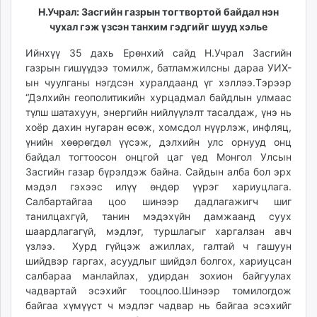
Н.Учрал: Засгийн газрын тогтвортой байдал нэн
чухал гэж үзсэн танхим гэдгийг шууд хэлье
Ийнхүү 35 дахь Ерөнхий сайд Н.Учрал Засгийн
газрын гишүүдээ томилж, батламжилсны дараа УИХ-
ын чуулганы нэгдсэн хуралдаанд үг хэллээ.Тэрээр
“Дэлхийн геополитикийн хурцадмал байдлын улмаас
түлш шатахуун, энергийн нийлүүлэлт тасалдаж, үнэ нь
хоёр дахин нугаран өсөж, хомсдол нүүрлэж, инфляц,
үнийн хөөрөгдөл үүсэж, дэлхийн улс орнууд онц
байдал тогтоосон онцгой цаг үед Монгол Улсын
Засгийн газар бүрэлдэж байна. Сайдын алба бол эрх
мэдэл гэхээс илүү өндөр үүрэг хариуцлага.
Салбартайгаа цоо шинээр дадлагажигч шиг
танилцахгүй, танин мэдэхүйн дамжаанд суух
шаардлагагүй, мэдлэг, туршлагыг харгалзан авч
үзлээ. Хурд гүйцэж ажиллах, галтай ч гашуун
шийдвэр гаргах, асуудлыг шийдэл болгох, хариуцсан
салбараа манлайлах, удирдан зохион байгуулах
чадвартай эсэхийг тооцлоо.Шинээр томилогдож
байгаа хүмүүст ч мэдлэг чадвар нь байгаа эсэхийг