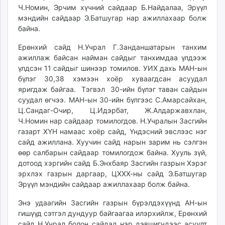
Ч.Номин, Эрчим хүчний сайдаар Б.Найдалаа, Эрүүл
мэндийн сайдаар Э.Батшугар нар ажиллахаар болж
байна.
Ерөнхий сайд Н.Учрал Г.Занданшатарын танхим
ажиллаж байсан найман сайдыг танхимдаа үлдээж
үлдсэн 11 сайдыг шинээр томилов. УИХ дахь МАН-ын
бүлэг 30,38 хэмээн хоёр хуваагдсан асуудал
яригдаж байгаа. Тэгвэл 30-ийн бүлэг таван сайдын
суудал өгчээ. МАН-ын 30-ийн бүлгээс С.Амарсайхан,
Ц.Сандаг-Очир, Ц.Идэрбат, Ж.Алдаржавхлан,
Ч.Номин нар сайдаар томилогдов. Н.Учралын Засгийн
газарт ХҮН намаас хоёр сайд, Үндэсний эвслээс нэг
сайд ажиллана. Хуучин сайд нарын зарим нь сэлгэн
өөр салбарын сайдаар томилогдож байна. Хууль зүй,
дотоод хэргийн сайд Б.Энхбаяр Засгийн газрын Хэрэг
эрхлэх газрын даргаар, ЦХХХ-ны сайд Э.Батшугар
Эрүүл мэндийн сайдаар ажиллахаар болж байна.
Энэ удаагийн Засгийн газрын бүрэлдэхүүнд АН-ын
гишүүд сэтгэл дундуур байгаагаа илэрхийлж, Ерөнхий
сайд Н.Учрал болон сайдад нэр дэвшигчдээс асуулт