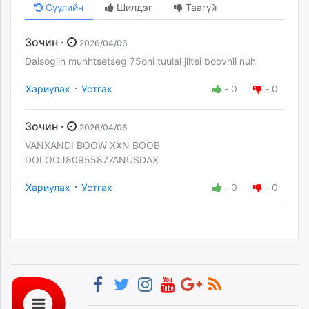
Сүүлийн
Шилдэг
Таагүй
Зочин ·
2026/04/06
Daisogiin munhtsetseg 75oni tuulai jiltei boovnii nuh
·
Хариулах
Устгах
-
0
-
0
Зочин ·
2026/04/06
VANXANDI BOOW XXN BOOB
DOLOOJ80955877ANUSDAX
·
Хариулах
Устгах
-
0
-
0