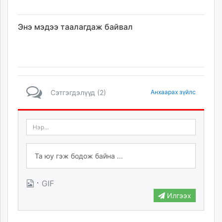
Энэ мэдээ таалагдаж байвал
Сэтгэгдэлүүд (2)
Анхаарах зүйлс
·
GIF
Илгээх