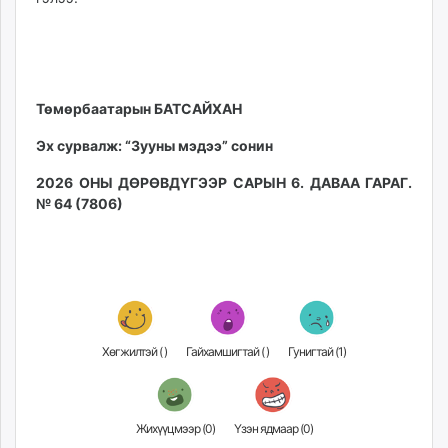
Төмөрбаатарын БАТСАЙХАН
Эх сурвалж: “Зууны мэдээ” сонин
2026 ОНЫ ДӨРӨВДҮГЭЭР САРЫН 6. ДАВАА ГАРАГ.
№ 64 (7806)
Хөгжилтэй (
)
Гайхамшигтай (
)
Гунигтай (
1
)
Жихүүцмээр (
0
)
Үзэн ядмаар (
0
)