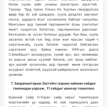
болон хууль зүйн ухааны магистрын зэрэгтэй.
Тэрээр “Ард түмэн Улсын Их Хурлын гишүүдээсээ
өдөр бүр ёс зүй шаардаж, хууль дээдлэх зарчмыг
нэхэж, шударга ёсыг хүсэмжилж байгааг сануулан,
Монголын ард түмний парламентат ёсны сонголтыг
ямагт хүндэтгэн бататгаж, парламентын дархлааг
бэхжүүлэх нь чухал болохыг дурдав. Хүн биш, хууль
засаглах ёстой гэж бид олон жил ярьсан хэдий ч
хэрэгжихүйц хууль баталж чадахгүй байгаагаас
хэрэгжилт муу байна хэмээн УИХ-ын дарга
С.Бямбацогт анхааруулж, хүний эрх, эрх чөлөөнөөс
эх үндсээ авсан хуулийг баталж, улс орны нийтлэг
эрх ашгийг чухалчлан, ард түмний өмнө тулгарсан
асуудлыг оновчтой, шуурхай шийдвэрлэж ажиллахыг
уриалав.
Г.Занданшатарын Засгийн газраас найман сайдыг
танхимдаа үлдээж, 11 сайдыг шинээр томиллоо
Ерөнхий сайд Н.Учрал сайд нарыг томилохдоо
мэргэжлийн ур чадвар, ёс зүй, хариуцлага даах