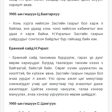
хариулт авав.
УИХ-ын гишүүн Ц.Баатархүү:
- Хонь хурга нийлсэн Засгийн газрыг бол харж л
байлаа, энэ удаад хонь чоно нийлсэн кабинетыг анх
удаа л харж байна. Н.Учралын Засгийн газрын
сайдуудыг сонгосон байдлыг бүр гайхаад байх юм.
Ерөнхий сайд Н.Учрал:
- Ерөнхий сайд танхимаа бүрдүүлж, гарах үр дүнг
өөрөө хариуцдаг. Бүгдэд таалагдах танхим хэзээ ч
байгаагүй, байхгүй байх. Сөрөг хүчин шүүмжлэх нь
нээлттэй, би хүлээж авна. Засгийн газрын гишүүн бол
ачаа үүрдэг л ажил. Улс орны ажил цаг минутаар
хэмжигддэг учир цаг минутаар тэр ачааллыг дааж
ажилладаг. Цайгаа хэнээр чануулж, галаа хэнээр
мануулах, ачаа хэнээр үүрүүлэхээ өөрөө шийддэг.
УИХ-ын гишүүн С.Цэнгүүн: