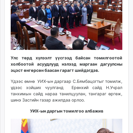
ikon.mn
mnb.mn
Livetv.mn
Eguur.mn
24tsag.mn
shuud.mn
eagle.mn
ergelt.mn
Улс төрд хүлээлт үүсгээд байсан томилгоотой
zarig.mn
холбоотой асуудлууд нэлээд маргаан дагуулсны
эцэст өнгөрсөн баасан гарагт шийдэгдэв.
today.mn
zuv.mn
Үдээс өмнө УИХ-ын даргаар С.Бямбацогтыг томилж,
mminfo.mn
үдээс хойших чуулганд Ерөнхий сайд Н.Учрал
ugluu.mn
танхимын сайд нараа танилцуулан, тангараг өргөж,
шинэ Засгийн газар ажилдаа орлоо.
urlag.mn
unen.mn
УИХ-ын даргын томилгоо албажив
asu.mn
shudarga.mn
shuurhai.mn