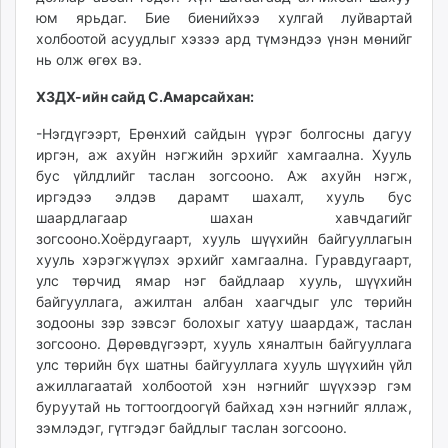
юм ярьдаг. Бие биенийхээ хулгай луйвартай
холбоотой асуудлыг хэзээ ард түмэндээ үнэн мөнийг
нь олж өгөх вэ.
ХЗДХ-ийн сайд С.Амарсайхан:
-Нэгдүгээрт, Ерөнхий сайдын үүрэг болгосны дагуу
иргэн, аж ахуйн нэгжийн эрхийг хамгаална. Хууль
бус үйлдлийг таслан зогсооно. Аж ахуйн нэгж,
иргэдээ элдэв дарамт шахалт, хууль бус
шаардлагаар шахан хавчдагийг
зогсооно.Хоёрдугаарт, хууль шүүхийн байгууллагын
хууль хэрэгжүүлэх эрхийг хамгаална. Гуравдугаарт,
улс төрчид ямар нэг байдлаар хууль, шүүхийн
байгууллага, ажилтан албан хаагчдыг улс төрийн
зодооны зэр зэвсэг болохыг хатуу шаардаж, таслан
зогсооно. Дөрөвдүгээрт, хууль хяналтын байгууллага
улс төрийн бүх шатны байгууллага хууль шүүхийн үйл
ажиллагаатай холбоотой хэн нэгнийг шүүхээр гэм
буруутай нь тогтоогдоогүй байхад хэн нэгнийг яллаж,
зэмлэдэг, гүтгэдэг байдлыг таслан зогсооно.