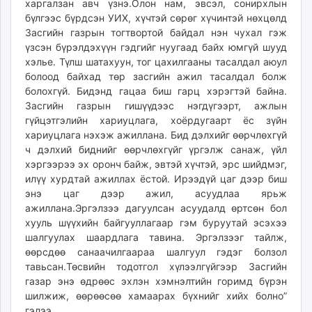
харгалзан авч үзнэ.Олон нам, эвсэл, сонирхлын
бүлгээс бүрдсэн УИХ, хүчтэй сөрөг хүчинтэй нөхцөлд
Засгийн газрын тогтвортой байдал нэн чухал гэж
үзсэн бүрэлдэхүүн гэдгийг нуугаад байх юмгүй шууд
хэлье. Түлш шатахуун, тог цахилгааны тасалдал аюул
болоод байхад төр засгийн ажил тасалдал болж
болохгүй. Бидэнд гацаа биш гарц хэрэгтэй байна.
Засгийн газрын гишүүдээс нэгдүгээрт, ажлын
гүйцэтгэлийн хариуцлага, хоёрдугаарт ёс зүйн
хариуцлага нэхэж ажиллана. Бид дэлхийг өөрчлөхгүй
ч дэлхий биднийг өөрчлөхгүйг үргэлж санаж, үйл
хэргээрээ эх оронч байж, эвтэй хүчтэй, эрс шийдмэг,
илүү хурдтай ажиллах ёстой. Ирээдүй цаг дээр биш
энэ цаг дээр ажил, асуудлаа ярьж
ажиллана.Эргэлзээ дагуулсан асуудалд өртсөн бол
хууль шүүхийн байгууллагаар гэм буруутай эсэхээ
шалгуулах шаардлага тавина. Эргэлзээг тайлж,
өөрсдөө санаачилгаараа шалгуул гэдэг болзол
тавьсан.Төсвийн тодотгол хүлээлгүйгээр Засгийн
газар энэ өдрөөс эхлэн хэмнэлтийн горимд бүрэн
шилжиж, өөрөөсөө хамаарах бүхнийг хийх болно”
гэлээ.