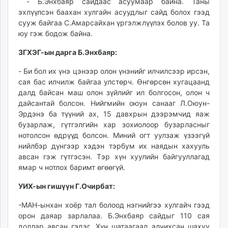
- Б.Энхбаяр сайдаас асуумаар байна. Таны
эхлүүлсэн баахан хулгайн асуудлыг сайд болох гээд
сууж байгаа С.Амарсайхан үргэлжлүүлэх болов уу. Та
юу гэж бодож байна.
ЗГХЭГ-ын дарга Б.Энхбаяр:
- Би бол их үнэ цэнээр олон үнэнийг илчилсээр ирсэн,
сая бас илчилж байгаа улстөрч. Өнгөрсөн хугацаанд
далд байсан маш олон зүйлийг ил болгосон, олон ч
дайсантай болсон. Нийгмийн оюун санааг Л.Оюун-
Эрдэнэ ба түүний ах, 15 давхрын дээрэмчид яаж
бузарлаж, гүтгэлгийн хар зохиолоор бузарласныг
нотолсон өдрүүд болсон. Миний огт уулзаж үзээгүй
нийлбэр дүнгээр хэдэн тэрбум их наядын хахууль
авсан гэж гүтгэсэн. Тэр хүн хуулийн байгууллагад
ямар ч нотлох баримт өгөөгүй.
УИХ-ын гишүүн Г.Очирбат:
-МАН-ынхан хоёр тал болоод нэгнийгээ хулгайч гээд
орон даяар зарлалаа. Б.Энхбаяр сайдыг 110 сая
доллар авсан гэдэг. Хүн шатаагаад алчихсан шахуу