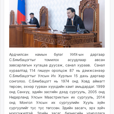
unuudur.mn
isee.mn
mglradio.com
fact.mn
itoim.mn
tumen.mn
shuum.mn
times.mn
Ардчилсан намын бүлэг УИХ-ын даргаар
tvmongolia.mn
С.Бямбацогтыг томилох асуудлаар авсан
mass.mn
завсарлагын хугацаа дуусаж, санал хураав. Санал
unegui.mn
хураалтад 114 гишүүн оролцож 87 нь дэмжсэнээр
assa.mn
С.Бямбацогтыг Улсын Их Хурлын 15 дахь даргаар
toim.mn
сонголоо. С.Бямбацогт нь 1974 онд Ховд аймагт
төрсөн, эхнэр гурван хүүхдийн хамт амьдардаг. 1999
tac.mn
онд Санхүү, эдийн засгийн дээд сургууль, 2005 онд
paparazzi.mn
Нидерланд Улсын Маастрихтын их сургууль, 2014
unread.today
онд Монгол Улсын их сургуулийн Хууль зүйн
сургуулийг тус тус төгссөн. Эдийн засагч, эрх зүйч
мэргэжилтэй. Эдийн засаг, бизнесийн удирдлага