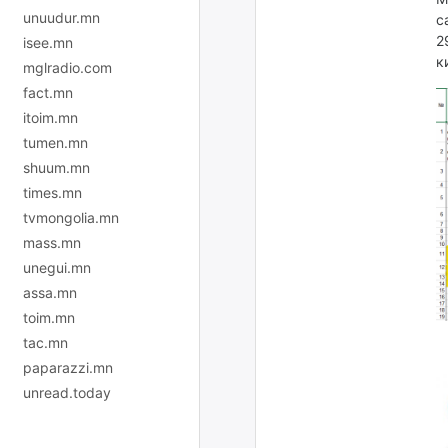
unuudur.mn
с
2
isee.mn
к
mglradio.com
fact.mn
itoim.mn
tumen.mn
shuum.mn
times.mn
tvmongolia.mn
mass.mn
unegui.mn
assa.mn
toim.mn
tac.mn
paparazzi.mn
unread.today