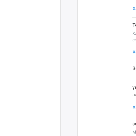
Х
Х
с
Х
ү
н
Х
М