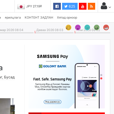
625
JPY 27.19₮
э
ярилцлага
КОНТЕНТ ЗАДЛАН
Хятад орноор
ар 2026 08 04
Даваа 2026 08 03
Ням 2026 08 02
а
аг
,
Бусад