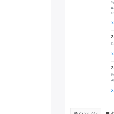
з
д
г
Х
D
Х
B
A
Х
Их уншсан
Их