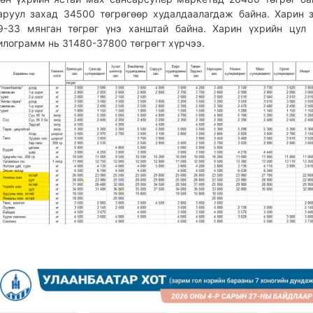
аруул захад 34500 төгрөгөөр худалдаалагдаж байна. Харин 
9-33 мянган төгрөг үнэ ханштай байна. Харин үхрийн цул
илограмм нь 31480-37800 төгрөгт хүрчээ.