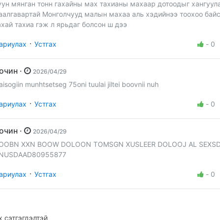
уун мянган тонн гахайны мах тахианы махаар дотоодыг хангуул
аалгавартай Монголчууд малын махаа аль хэдийнээ тоохоо бай
ахай тахиа гэж л ярьдаг болсон ш дээ
·
ариулах
Устгах
-
0
Зочин ·
2026/04/29
aisogiin munhtsetseg 75oni tuulai jiltei boovnii nuh
·
ариулах
Устгах
-
0
Зочин ·
2026/04/29
OOBN XXN BOOW DOLOON TOMSGN XUSLEER DOLOOJ AL SEXS
NUSDAAD80955877
·
ариулах
Устгах
-
0
 сэтгэгдэлтэй