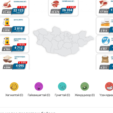
Хөгжилтэй (
0
)
Гайхамшигтай (
0
)
Гунигтай (
0
)
Жихүүцмээр (
0
)
Үзэн ядмаа