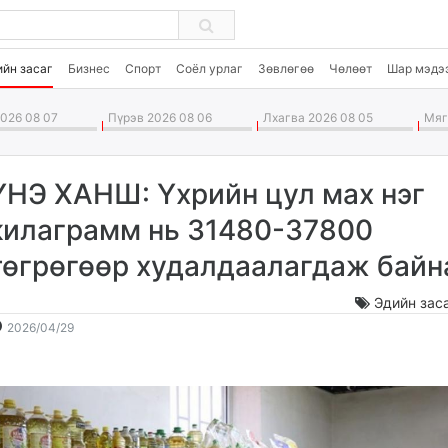
ийн засаг
Бизнес
Спорт
Соёл урлаг
Зөвлөгөө
Чөлөөт
Шар мэдэ
026 08 07
Пүрэв 2026 08 06
Лхагва 2026 08 05
Мягм
ҮНЭ ХАНШ: Үхрийн цул мах нэг
килаграмм нь 31480-37800
төгрөгөөр худалдаалагдаж байн
Эдийн зас
2026-
2026-
2026/04/29
04-
08-
29
08
11:54:12
17:36:08