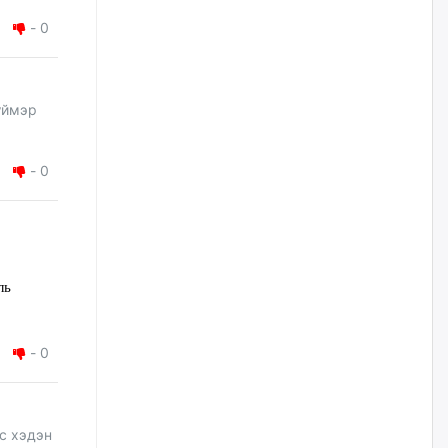
наймдугаар сарын 14-нөөс
ажиллуулж эхэлнэ
-
0
уржигдар
Орон сууц, нийтийн аж ахуй,
үймэр
авто зам, тохижилт
үйлчилгээний ажилтнуудын
ХАРИЛЦАА хандлагатай
холбоотой ГОМДОЛ их байгааг
-
0
дурдлаа
уржигдар
Бариста хийх нь залуусын
дунд яагаад трэнд болов
ль
уржигдар
-
0
Өмгөөлөгч Б.Оюунбилэг:
"Урьхан" Б.Чинбат гэж хүн
бизнес хамтрагчаа гүтгэж
хууль хяналтын байгууллагаар
шалгуулж, торны цаана
с хэдэн
суулгана гэх мэтээр дарамталдаг