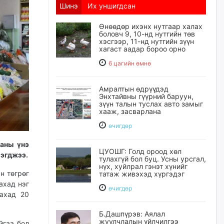
Шинэ
Их уншигдсан
Өнөөдөр ихэнх нутгаар халах
боловч 9, 10-нд нутгийн төв
хэсгээр, 11-нд нутгийн зүүн
хагаст аадар бороо орно
6 цагийн өмнө
Амралтын өдрүүдэд
Энхтайвны гүүрний баруун,
зүүн талын туслах авто замыг
хааж, засварлана
өчигдѳр
аны үнэ
ЦУОШГ: Голд ороод хөл
мэгджээ.
тулахгүй бол буц. Усны урсгал,
нүх, хуйлрал гэнэт хүнийг
н төгрөг
татаж живэхэд хүргэдэг
ахад нэг
өчигдѳр
захад 20
Б.Дашпүрэв: Аялал
жуулчлалын үйлчилгээ
йгаа бол