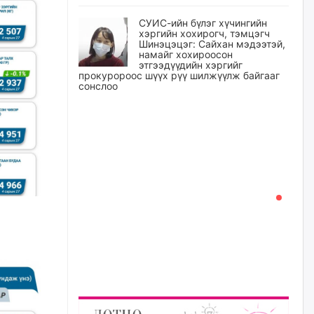
СУИС-ийн бүлэг хүчингийн
хэргийн хохирогч, тэмцэгч
Шинэцэцэг: Сайхан мэдээтэй,
намайг хохироосон
этгээдүүдийн хэргийг
прокуророос шүүх рүү шилжүүлж байгааг
сонслоо
өчигдѳр
Өчигдрийн байдлаар ₮10000
доош дүнгээр шатахууны
худалдан авалт хийсэн 1500
баримт бүртгэгджээ
өчигдѳр
Шатахуун олголтыг 50,000
төгрөгөөр хязгаарласныг
нэмэгдүүлж 100,000 төгрөгт
хүргэхээр судалж байгаа
өчигдѳр