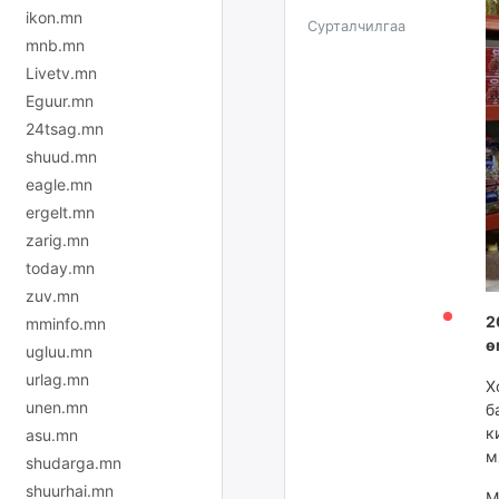
ikon.mn
Сурталчилгаа
mnb.mn
Livetv.mn
Eguur.mn
24tsag.mn
shuud.mn
eagle.mn
ergelt.mn
zarig.mn
today.mn
zuv.mn
2
mminfo.mn
ө
ugluu.mn
urlag.mn
Х
unen.mn
б
к
asu.mn
м
shudarga.mn
shuurhai.mn
М