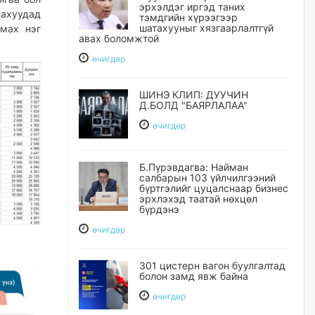
эрхэлдэг иргэд таних
захуудад
тэмдгийн хүрээгээр
шатахууныг хязгаарлалтгүй
 мах нэг
авах боломжтой
өчигдѳр
ШИНЭ КЛИП: ДУУЧИН
Д.БОЛД "БАЯРЛАЛАА"
өчигдѳр
Б.Пүрэвдагва: Найман
салбарын 103 үйлчилгээний
бүртгэлийг цуцалснаар бизнес
эрхлэхэд таатай нөхцөл
бүрдэнэ
өчигдѳр
301 цистерн вагон буулгалтад
болон замд явж байна
өчигдѳр