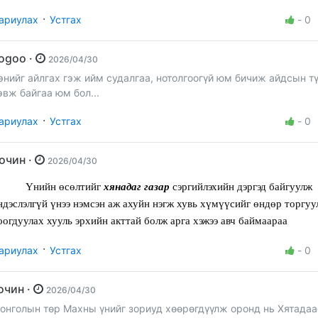
·
ариулах
Устгах
-
0
Togoo ·
2026/04/30
энийг айлгах гэж ийм судалгаа, нотолгоогүй юм бичиж айдсын т
эвж байгаа юм бол...
·
ариулах
Устгах
-
0
Зочин ·
2026/04/30
Үнийн өсөлтийг
хянадаг газар
сэргийлэхийн дэргэд байгуулж
ндэслэлгүй үнээ нэмсэн аж ахуйн нэгж хувь хүмүүсийг өндөр торгуу
оогдуулах хууль эрхийн акттай болж арга хэжээ авч баймаараа
·
ариулах
Устгах
-
0
зочин ·
2026/04/30
онголын төр Махны үнийг зориуд хөөрөгдүүлж оронд нь Хятадаа