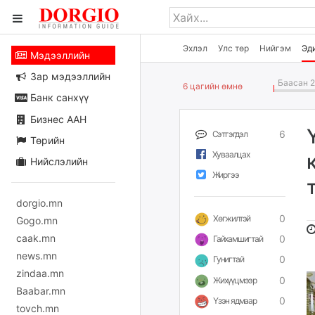
Эхлэл
Улс төр
Нийгэм
Эд
Мэдээллийн
Зар мэдээллийн
Баасан 2
6 цагийн өмнө
Банк санхүү
Бизнес ААН
6
Сэтгэгдэл
Төрийн
Хуваалцах
Нийслэлийн
Жиргээ
dorgio.mn
0
Хөгжилтэй
Gogo.mn
caak.mn
0
Гайхамшигтай
news.mn
0
Гунигтай
zindaa.mn
0
Жихүүцмээр
Baabar.mn
0
Үзэн ядмаар
tovch.mn