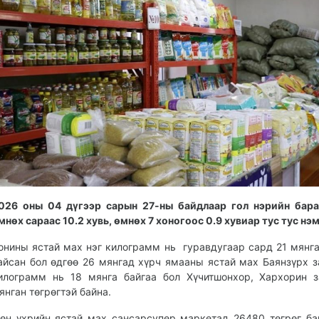
026 оны 04 дүгээр сарын 27-ны байдлаар гол нэрийн бара
мнөх сараас 10.2 хувь, өмнөх 7 хоногоос 0.9 хувиар тус тус нэ
онины ястай мах нэг килограмм нь гуравдугаар сард 21 мянга
айсан бол өдгөө 26 мянгад хүрч ямааны ястай мах Баянзүрх з
илограмм нь 18 мянга байгаа бол Хүчитшонхор, Хархорин 
янган төгрөгтэй байна.
өн үхрийн ястай мах сансарсупер маркетад 26480 төгрөг ба