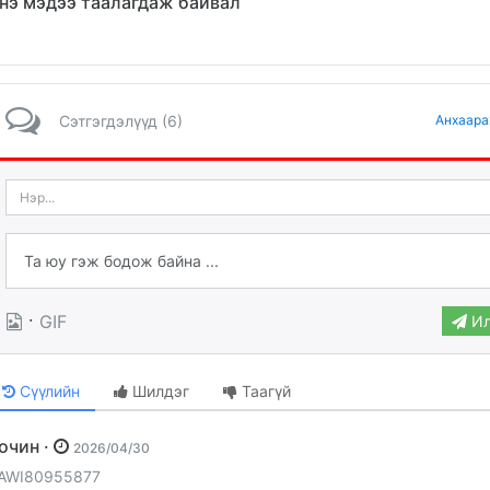
нэ мэдээ таалагдаж байвал
Сэтгэгдэлүүд (6)
Анхаара
·
GIF
Ил
Сүүлийн
Шилдэг
Таагүй
Зочин ·
2026/04/30
AWI80955877