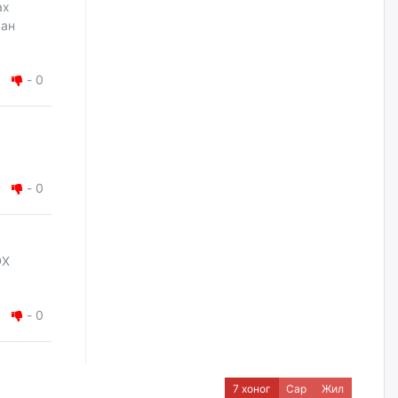
ах
уржигдар
сан
Д.Амарбаясгалан:
Шатахууныхаа 97 хувийг нэг
-
0
улсаас авдаг хараат байдлаа
зогсоож, Арабын орнуудаас
нийлүүлэх ажлыг сэргээх
ёстой
уржигдар
-
0
Худалдагч Н.Амарзаяа:
Дэлгүүрийн 32 хуудастай
өрийн дэвтэр долоо хоногт л
дүүрдэг
DX
уржигдар
АИ-92 шатахууны нийлүүлэлт
-
0
тасралтгүй үргэлжилж байна
уржигдар
7 хоног
Сар
Жил