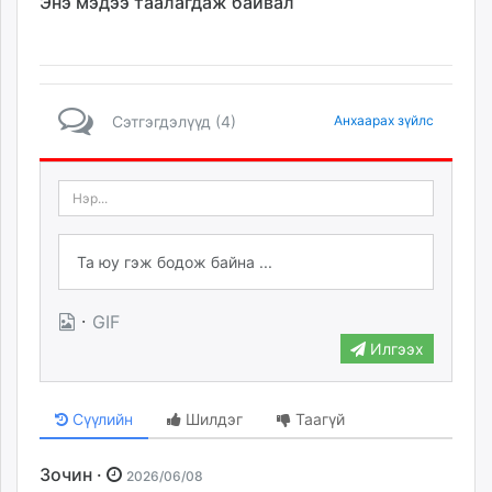
Энэ мэдээ таалагдаж байвал
Сэтгэгдэлүүд (4)
Анхаарах зүйлс
·
GIF
Илгээх
Сүүлийн
Шилдэг
Таагүй
Зочин ·
2026/06/08