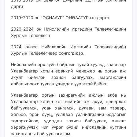
дарга
2019-2020 он "ОСНААУГ" ОНӨААТҮГ-ын дарга
2020-2024 он Нийслэлийн Иргэдийн Төлөөлөгчдийн
Хурлын Төлөөлөгч
2024 оноос Нийслэлийн Иргэдийн Төлөөлөгчдийн
Хурлын Төлөөлөгчөөр сонгогджээ.
Нийслэлийн эрх зүйн байдлын тухай хуульд зааснаар
Улаанбаатар хотын ерөнхий менежер нь хотын аж
ахуйг биечлэн зохион байгуулах, мэргэжлийн
албадыг зохицуулан удирдах үүрэгтэй байна.
Улаанбаатар хотын захирагчийн ажлын алба нь
Улаанбаатар хотын хот нийтийн аж ахуй, цэвэрлэх
байгууламж, усан хангамж, дулаан, зам тээвэр,
холбоо, орон сууц, үйлдвэр үйлчилгээний бодлогыг
тодорхойлох, удирдан зохион байгуулах, хяналт
хэрэгжүүлэх чиг үүрэг бүхий нийслэлийн нутгийн
захиргааны байгууллага юм.