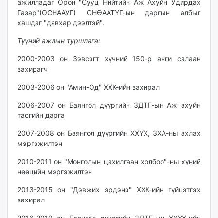
ажилладаг Орон "Сууц Нийтийн Аж Ахуйн Удирдах
unuudur.mn
Газар"(ОСНААУГ) ОНӨААТҮГ-ын даргын албыг
isee.mn
хашдаг "давхар дээлтэй".
mglradio.com
Түүний ажлын туршлага:
fact.mn
itoim.mn
2000-2003 он Зэвсэгт хүчний 150-р анги салаан
захирагч
tumen.mn
shuum.mn
2003-2006 он "Амин-Од" ХХК-ийн захирал
times.mn
2006-2007 он Баянгол дүүргийн ЗДТГ-ын Аж ахуйн
tvmongolia.mn
тасгийн дарга
mass.mn
unegui.mn
2007-2008 он Баянгол дүүргийн ХХҮХ, ЗХА-ны ахлах
assa.mn
мэргэжилтэн
toim.mn
2010-2011 он "Монголын цахилгаан холбоо"-ны хүний
tac.mn
нөөцийн мэргэжилтэн
paparazzi.mn
2013-2015 он "Дэвжих эрдэнэ" ХХК-ийн гүйцэтгэх
unread.today
захирал
2016-2019 он Баянгол дүүргийн ЗДТГ-ын ХХҮХ-ийн