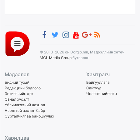
© 2013-2026 он Dorgio.mn, Мэдээллийн хөтөч
MGL Media Group
бүтээсэн.
Мэдээлэл
Хамтрагч
Бидний тухай
Байгууллага
Редакцийн бодлого
Сайтууд
Зохиогчийн эрх
Чөлөөт нийтлэгч
Санал хүсэлт
Үйлчилгээний нөхцөл
Нээлттэй ажлын байр
Сурталчилгаа байршуулах
Харилцаа