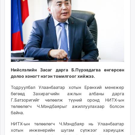
ikon.mn
mnb.mn
Livetv.mn
Eguur.mn
24tsag.mn
shuud.mn
eagle.mn
ergelt.mn
zarig.mn
Нийслэлийн Засаг дарга Б.Пүрэвдагва өнгөрсөн
today.mn
долоо хоногт нэгэн томилгоог хийжээ.
zuv.mn
Тодруулбал Улаанбаатар хотын Ерөнхий менежер
mminfo.mn
бөгөөд Захирагчийн ажлын албаны дарга
ugluu.mn
Г.Батзоригийг чөлөөлж түүний оронд НИТХ-ын
urlag.mn
төлөөлөгч Ч.Мэндбаярыг ажиллуулахаар болсон
unen.mn
байна.
asu.mn
НИТХ-ын төлөөлөгч Ч.Мэндбаяр нь Улаанбаатар
shudarga.mn
хотын инженерийн шугам сүлжээг хариуцаж
shuurhai.mn