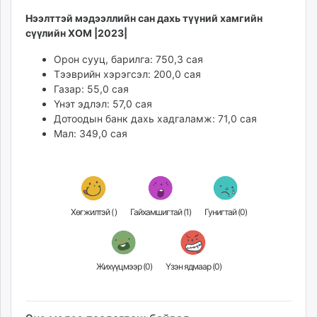
Нээлттэй мэдээллийн сан дахь түүний хамгийн
сүүлийн ХОМ |2023|
Орон сууц, барилга: 750,3 сая
Тээврийн хэрэгсэл: 200,0 сая
Газар: 55,0 сая
Үнэт эдлэл: 57,0 сая
Дотоодын банк дахь хадгаламж: 71,0 сая
Мал: 349,0 сая
Хөгжилтэй (
)
Гайхамшигтай (
1
)
Гунигтай (
0
)
Жихүүцмээр (
0
)
Үзэн ядмаар (
0
)