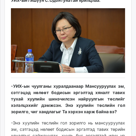
14:20:22
18:34:36
УИХ-ын гишүүн С.Одонтуяатай ярилцлаа.
ikon.mn
mnb.mn
Livetv.mn
Eguur.mn
24tsag.mn
shuud.mn
eagle.mn
ergelt.mn
zarig.mn
today.mn
zuv.mn
-УИХ-ын чуулганы хуралдаанаар Мансууруулах эм,
mminfo.mn
сэтгэцэд нөлөөт бодисын эргэлтэд хяналт тавих
ugluu.mn
тухай хуулийн шинэчилсэн найруулгын төслийг
urlag.mn
хэлэлцэхийг дэмжсэн. Энэ хуулийн төслийн гол
unen.mn
зорилго, чиг хандлагыг Та хэрхэн харж байна вэ?
asu.mn
-Энэ хуулийн төслийн гол зорилго нь мансууруулах
shudarga.mn
эм, сэтгэцэд нөлөөт бодисын эргэлтэд тавих төрийн
shuurhai.mn
хяналтыг сайжруулах, хууль бус эргэлттэй илүү үр