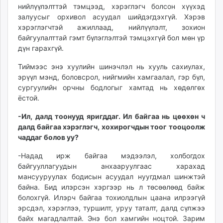
нийлүүлэлттэй тэмцээд, хэрэглэгч болсон хүүхэд
залуусыг орхивол асуудал шийдэгдэхгүй. Хэрэв
хэрэглэгчтэй ажиллаад, нийлүүлэлт, зохион
байгуулалттай гэмт бүлэглэлтэй тэмцэхгүй бол мөн үр
дүн гарахгүй.
Тиймээс энэ хуулийн шинэчлэл нь хууль сахиулах,
эрүүл мэнд, боловсрол, нийгмийн хамгаалал, гэр бүл,
сургуулийн орчны бодлогыг хамтад нь хөдөлгөх
ёстой.
-Ил, далд тоонууд яригддаг. Ил байгаа нь цөөхөн ч
далд байгаа хэрэглэгч, хохирогчдын тоог тооцоолж
чаддаг болов уу?
-Надад ирж байгаа мэдээлэл, холбогдох
байгууллагуудын анхааруулгаас харахад
мансууруулах бодисын асуудал нуугдмал шинжтэй
байна. Бид илэрсэн хэргээр нь л төсөөлөөд байж
болохгүй. Илэрч байгаа тохиолдлын цаана илрээгүй
эрсдэл, хэрэглээ, туршилт, уруу таталт, далд сүлжээ
байх магадлалтай. Энэ бол хамгийн ноцтой. Зарим