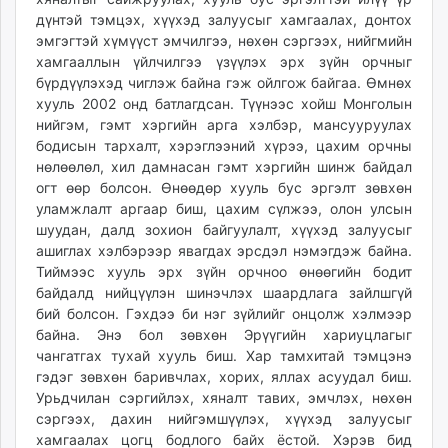
unuudur.mn
дүнтэй тэмцэх, хүүхэд залуусыг хамгаалах, донтох
эмгэгтэй хүмүүст эмчилгээ, нөхөн сэргээх, нийгмийн
isee.mn
хамгааллын үйлчилгээ үзүүлэх эрх зүйн орчныг
mglradio.com
бүрдүүлэхэд чиглэж байна гэж ойлгож байгаа. Өмнөх
fact.mn
хууль 2002 онд батлагдсан. Түүнээс хойш Монголын
itoim.mn
нийгэм, гэмт хэргийн арга хэлбэр, мансууруулах
tumen.mn
бодисын тархалт, хэрэглээний хүрээ, цахим орчны
нөлөөлөл, хил дамнасан гэмт хэргийн шинж байдал
shuum.mn
огт өөр болсон. Өнөөдөр хууль бус эргэлт зөвхөн
times.mn
уламжлалт аргаар биш, цахим сүлжээ, олон улсын
tvmongolia.mn
шуудан, далд зохион байгуулалт, хүүхэд залуусыг
mass.mn
ашиглах хэлбэрээр явагдах эрсдэл нэмэгдэж байна.
unegui.mn
Тиймээс хууль эрх зүйн орчноо өнөөгийн бодит
assa.mn
байдалд нийцүүлэн шинэчлэх шаардлага зайлшгүй
бий болсон. Гэхдээ би нэг зүйлийг онцолж хэлмээр
toim.mn
байна. Энэ бол зөвхөн Эрүүгийн хариуцлагыг
tac.mn
чангатгах тухай хууль биш. Хар тамхитай тэмцэнэ
paparazzi.mn
гэдэг зөвхөн баривчлах, хорих, яллах асуудал биш.
unread.today
Урьдчилан сэргийлэх, хяналт тавих, эмчлэх, нөхөн
сэргээх, дахин нийгэмшүүлэх, хүүхэд залуусыг
хамгаалах цогц бодлого байх ёстой. Хэрэв бид