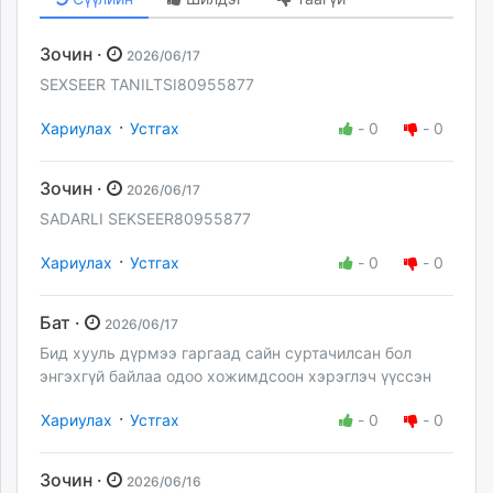
Зочин ·
2026/06/17
SEXSEER TANILTSI80955877
·
Хариулах
Устгах
-
0
-
0
Зочин ·
2026/06/17
SADARLI SEKSEER80955877
·
Хариулах
Устгах
-
0
-
0
Бат ·
2026/06/17
Бид хууль дүрмээ гаргаад сайн суртачилсан бол
энгэхгүй байлаа одоо хожимдсоон хэрэглэч үүссэн
·
Хариулах
Устгах
-
0
-
0
Зочин ·
2026/06/16