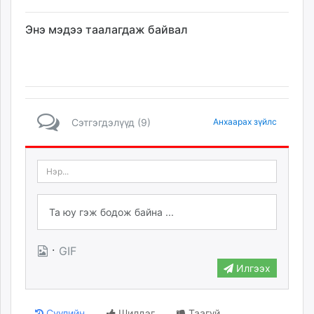
Энэ мэдээ таалагдаж байвал
Сэтгэгдэлүүд (9)
Анхаарах зүйлс
·
GIF
Илгээх
Сүүлийн
Шилдэг
Таагүй