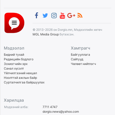
© 2013-2026 он Dorgio.mn, Мэдээллийн хөтөч
MGL Media Group
бүтээсэн.
Мэдээлэл
Хамтрагч
Бидний тухай
Байгууллага
Редакцийн бодлого
Сайтууд
Зохиогчийн эрх
Чөлөөт нийтлэгч
Санал хүсэлт
Үйлчилгээний нөхцөл
Нээлттэй ажлын байр
Сурталчилгаа байршуулах
Харилцаа
Мэдээний алба:
7711 4747
dorgio.news@yahoo.com