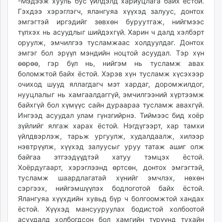
-Мэдээж хууль бус үйлдэлд хариуцлага байх ёстой.
Гэхдээ хэрэглэгч, ялангуяа хүүхэд залуус, донтох
эмгэгтэй иргэдийг зөвхөн буруутгаж, нийгмээс
түлхэх нь асуудлыг шийдэхгүй. Харин ч далд хэлбэрт
оруулж, эмчилгээ тусламжаас холдуулдаг. Донтох
эмгэг бол эрүүл мэндийн ноцтой асуудал. Тэр хүн
өөрөө, гэр бүл нь, нийгэм нь тусламж авах
боломжтой байх ёстой. Хэрэв хүн тусламж хүсэхээр
очиход шууд яллагдагч мэт хардаг, доромжилдог,
нууцлалыг нь хамгаалдаггүй, эмчилгээний хүртээмж
байхгүй бол хүмүүс сайн дураараа тусламж авахгүй.
Ингээд асуудал улам гүнзгийрнэ. Тиймээс бид хоёр
зүйлийг ялгаж харах ёстой. Нэгдүгээрт, хар тамхи
үйлдвэрлэж, тарьж ургуулж, худалдаалж, хилээр
нэвтрүүлж, хүүхэд залуусыг уруу татаж ашиг олж
байгаа этгээдүүдтэй хатуу тэмцэх ёстой.
Хоёрдугаарт, хэрэглээнд өртсөн, донтох эмгэгтэй,
тусламж шаардлагатай хүнийг эмчлэх, нөхөн
сэргээх, нийгэмшүүлэх бодлоготой байх ёстой.
Ялангуяа хүүхдийн хувьд бүр ч болгоомжтой хандах
ёстой. Хүүхэд мансууруулах бодистой холбоотой
асуудалд холбогдсон бол хамгийн түрүүнд тухайн