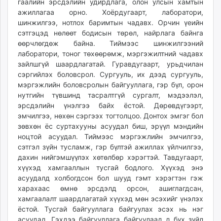
гаалийн эрсдэлийн удирдлага, олон улсын хамтын
ажиллагаа орно. Хоёрдугаарт, лаборатори,
шинжилгээ, нотлох баримтын чадавх. Орчин үеийн
сэтгэцэд нөлөөт бодисын төрөл, найрлага байнга
өөрчлөгдөж байна. Тиймээс шинжилгээний
лаборатори, тоног төхөөрөмж, мэргэжилтний чадавх
зайлшгүй шаардлагатай. Гуравдугаарт, урьдчилан
сэргийлэх боловсрол. Сургууль, их дээд сургууль,
мэргэжлийн боловсролын байгууллага, гэр бүл, орон
нутгийн түвшинд тасралтгүй сургалт, мэдээлэл,
эрсдэлийн үнэлгээ байх ёстой. Дөрөвдүгээрт,
эмчилгээ, нөхөн сэргээх тогтолцоо. Донтох эмгэг бол
зөвхөн ёс суртахууны асуудал биш, эрүүл мэндийн
ноцтой асуудал. Тиймээс мэргэжлийн эмчилгээ,
сэтгэл зүйн тусламж, гэр бүлтэй ажиллах үйлчилгээ,
дахин нийгэмшүүлэх хөтөлбөр хэрэгтэй. Тавдугаарт,
хүүхэд хамгааллын тусгай бодлого. Хүүхэд энэ
асуудалд холбогдсон бол шууд гэмт хэрэгтэн гэж
харахаас өмнө эрсдэлд орсон, ашиглагдсан,
хамгаалалт шаардлагатай хүүхэд мөн эсэхийг үнэлэх
ёстой. Тусгай байгууллага байгуулах эсэх нь нэг
асуудал. Гэхдээ байгууллага байгуулаад л бүх зүйл