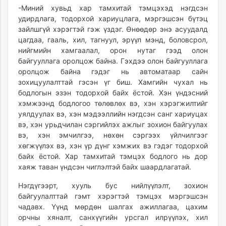
-Миний хувьд хар тамхитай тэмцэхэд нэгдсэн
удирдлага, тодорхой хариуцлага, мэргэшсэн бүтэц
зайлшгүй хэрэгтэй гэж үздэг. Өнөөдөр энэ асуудалд
цагдаа, гааль, хил, тагнуул, эрүүл мэнд, боловсрол,
нийгмийн хамгаалал, орон нутаг гээд олон
байгууллага оролцож байна. Гэхдээ олон байгууллага
оролцож байна гэдэг нь автоматаар сайн
зохицуулалттай гэсэн үг биш. Хамгийн чухал нь
бодлогын эзэн тодорхой байх ёстой. Хэн үндэсний
хэмжээнд бодлогоо төлөвлөх вэ, хэн хэрэгжилтийг
уялдуулах вэ, хэн мэдээллийн нэгдсэн санг хариуцах
вэ, хэн урьдчилан сэргийлэх ажлыг зохион байгуулах
вэ, хэн эмчилгээ, нөхөн сэргээх үйлчилгээг
хөгжүүлэх вэ, хэн үр дүнг хэмжих вэ гэдэг тодорхой
байх ёстой. Хар тамхитай тэмцэх бодлого нь дор
хаяж таван үндсэн чиглэлтэй байх шаардлагатай.
Нэгдүгээрт, хууль бус нийлүүлэлт, зохион
байгуулалттай гэмт хэрэгтэй тэмцэх мэргэшсэн
чадавх. Үүнд мөрдөн шалгах ажиллагаа, цахим
орчны хяналт, санхүүгийн урсгал илрүүлэх, хил