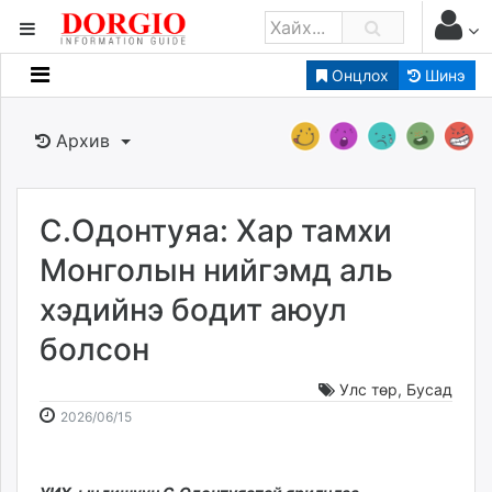
Онцлох
Шинэ
Мэдээллийн
Зар мэдээллийн
Архив
Банк санхүү
Бизнес ААН
Төрийн
С.Одонтуяа: Хар тамхи
Нийслэлийн
Монголын нийгэмд аль
хэдийнэ бодит аюул
dorgio.mn
болсон
Gogo.mn
caak.mn
Улс төр
,
Бусад
news.mn
2026-
2026-
2026/06/15
zindaa.mn
06-
08-
Baabar.mn
15
09
tovch.mn