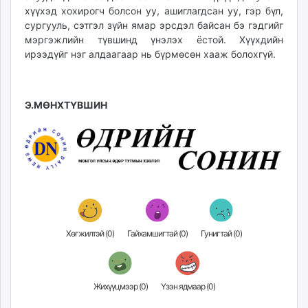
хүүхэд хохирогч болсон уу, ашиглагдсан уу, гэр бүл,
сургууль, сэтгэл зүйн ямар эрсдэл байсан бэ гэдгийг
мэргэжлийн түвшинд үнэлэх ёстой. Хүүхдийн
ирээдүйг нэг алдаагаар нь бүрмөсөн хааж болохгүй.
Э.МӨНХТҮВШИН
Хөгжилтэй (
0
)
Гайхамшигтай (
0
)
Гунигтай (
0
)
Жихүүцмээр (
0
)
Үзэн ядмаар (
0
)