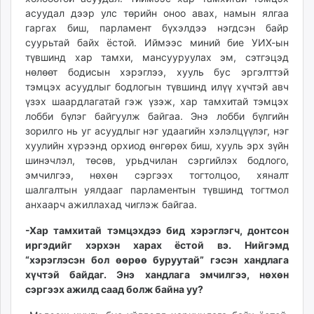
асуудал дээр улс төрийн оноо авах, намын ялгаа
гаргах биш, парламент бүхэлдээ нэгдсэн байр
суурьтай байх ёстой. Иймээс миний бие УИХ-ын
түвшинд хар тамхи, мансууруулах эм, сэтгэцэд
нөлөөт бодисын хэрэглээ, хууль бус эргэлттэй
тэмцэх асуудлыг бодлогын түвшинд илүү хүчтэй авч
үзэх шаардлагатай гэж үзэж, хар тамхитай тэмцэх
лобби бүлэг байгуулж байгаа. Энэ лобби бүлгийн
зорилго нь уг асуудлыг нэг удаагийн хэлэлцүүлэг, нэг
хуулийн хүрээнд орхиод өнгөрөх биш, хууль эрх зүйн
шинэчлэл, төсөв, урьдчилан сэргийлэх бодлого,
эмчилгээ, нөхөн сэргээх тогтолцоо, хяналт
шалгалтын уялдааг парламентын түвшинд тогтмол
анхаарч ажиллахад чиглэж байгаа.
-Хар тамхитай тэмцэхдээ бид хэрэглэгч, донтсон
иргэдийг хэрхэн харах ёстой вэ. Нийгэмд
“хэрэглэсэн бол өөрөө буруутай” гэсэн хандлага
хүчтэй байдаг. Энэ хандлага эмчилгээ, нөхөн
сэргээх ажилд саад болж байна уу?