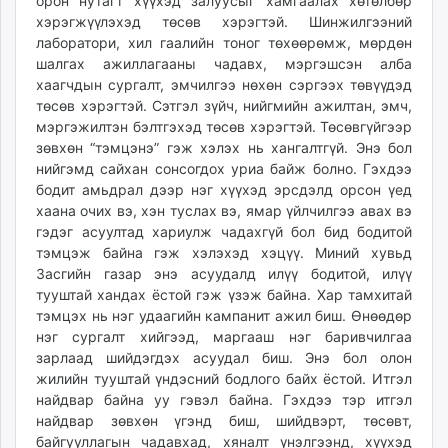
орон нутагт хүүхэд залуусыг хамгаалах хөтөлбөр
хэрэгжүүлэхэд төсөв хэрэгтэй. Шинжилгээний
лаборатори, хил гаалийн тоног төхөөрөмж, мөрдөн
шалгах ажиллагааны чадавх, мэргэшсэн алба
хаагчдын сургалт, эмчилгээ нөхөн сэргээх төвүүдэд
төсөв хэрэгтэй. Сэтгэл зүйч, нийгмийн ажилтан, эмч,
мэргэжилтэн бэлтгэхэд төсөв хэрэгтэй. Төсөвгүйгээр
зөвхөн “тэмцэнэ” гэж хэлэх нь хангалтгүй. Энэ бол
нийгэмд сайхан сонсогдох уриа байж болно. Гэхдээ
бодит амьдрал дээр нэг хүүхэд эрсдэлд орсон үед
хаана очих вэ, хэн туслах вэ, ямар үйлчилгээ авах вэ
гэдэг асуултад хариулж чадахгүй бол бид бодитой
тэмцэж байна гэж хэлэхэд хэцүү. Миний хувьд
Засгийн газар энэ асуудалд илүү бодитой, илүү
тууштай хандах ёстой гэж үзэж байна. Хар тамхитай
тэмцэх нь нэг удаагийн кампанит ажил биш. Өнөөдөр
нэг сургалт хийгээд, маргааш нэг баривчилгаа
зарлаад шийдэгдэх асуудал биш. Энэ бол олон
жилийн тууштай үндэсний бодлого байх ёстой. Итгэл
найдвар байна уу гэвэл байна. Гэхдээ тэр итгэл
найдвар зөвхөн үгэнд биш, шийдвэрт, төсөвт,
байгууллагын чадавхад, хяналт үнэлгээнд, хүүхэд