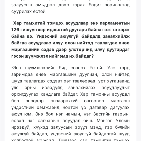
залуусын амьдрал дээр гарах бодит өөрчлөлтөд
суурилах ёстой.
-Хар тамхитай тэмцэх асуудлаар энэ парламентын
126 гишүүн хэр идэвхтэй дуугарч байна гэж та харж
байна вэ. Үндэсний аюулгүй байдалд заналхийлж
байгаа асуудлаас илүү олон нийтэд таалагдах өнөө
маргаашийн сэдэв дээр улстөрчид илүү дуугардаг
гэсэн шүүмжлэл нийгэмд их байдаг?
-Энэ шүүмжлэлийг бид сонсох ёстой. Улс төрд
заримдаа өнөө маргаашийн дуулиан, олон нийтэд
шууд таалагдах сэдэвт хэт төвлөрөөд, урт хугацаанд
улс орны ирээдүйд заналхийлэх асуудлуудыг
орхигдуулах хандлага байдаг. Хар тамхины асуудал
бол өнөөдөр анзаарахгүй өнгөрвөл маргааш
үндэстний хэмжээнд ноцтой үр дагавар дагуулах
аюул юм. Энэ бол нэг намын, нэг Засгийн газрын,
эсвэл нэг салбарын асуудал биш. Монгол Улсын
ирээдүй, хүүхэд залуусын эрүүл мэнд, гэр бүлийн
аюулгүй байдал, үндэсний аюулгүй байдалтай шууд
холбоотой асуудал. Тиймээс хар тамхитай тэмцэх