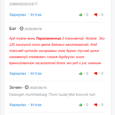
SAWN80955877
·
Хариулах
Устгах
-
0
-
0
Бат ·
2026/06/16
Ард түмэн минь
Параламентаа
2 танхимтай болгож Энэ
126 гишүүний тоог цөөлж байнгын ажиллагаатай, дээд
танхимд нутгийн захиргааны нэгж бүрээс тусгай цалин
хангамжгүй төлөөлөгч сонгож бүрдүүлэх эсвэл
ёрөнхийлөгчийн засаглалтай болох энэ үед л улс хөгжинө
·
Хариулах
Устгах
-
0
-
0
Зочин ·
2026/06/15
Daisogiin munhtsetseg 75oni tuulai jiltei boovnii nuh
·
Хариулах
Устгах
-
0
-
0