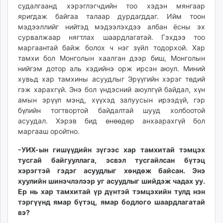
судалгаанд хэрэглэгчдийн тоо хэдэн мянгаар
яригдаж байгаа талаар дурдагддаг. Ийм тоон
мэдээллийг нийтэд мэдээлэхдээ албан ёсны эх
сурвалжаар нягтлах шаардлагатай. Гэхдээ тоо
маргаантай байж болох ч нэг зүйл тодорхой. Хар
тамхи бол Монголын хаалган дээр биш, Монголын
нийгэм дотор аль хэдийнэ орж ирсэн аюул. Миний
хувьд хар тамхины асуудлыг Эрүүгийн хэрэг төдий
гэж харахгүй. Энэ бол үндэсний аюулгүй байдал, хүн
амын эрүүл мэнд, хүүхэд залуусын ирээдүй, гэр
бүлийн тогтвортой байдалтай шууд холбоотой
асуудал. Хэрэв бид өнөөдөр анхаарахгүй бол
маргааш оройтно.
-УИХ-ын гишүүдийн зүгээс хар тамхитай тэмцэх
тусгай байгууллага, эсвэл тусгайлсан бүтэц
хэрэгтэй гэдэг асуудлыг хөндөж байсан. Энэ
хуулийн шинэчлэлээр уг асуудлыг шийдэж чадах уу.
Ер нь хар тамхитай үр дүнтэй тэмцэхийн тулд нэн
тэргүүнд ямар бүтэц, ямар бодлого шаардлагатай
вэ?