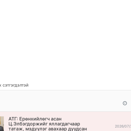
 сэтгэгдэлтэй
АТГ: Ерөнхийлөгч асан
Ц.Элбэгдоржийг яллагдагчаар
2026/07/
татаж, мэдүүлэг авахаар дуудсан