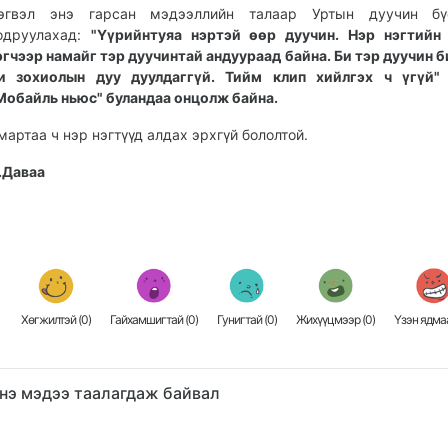
эгвэл энэ гарсан мэдээллийн талаар Уртын дуучин бүс
одруулахад:
"Үүрийнтуяа нэртэй өөр дуучин. Нэр нэгтийн
эгчээр намайг тэр дуучинтай андуураад байна. Би тэр дуучин 
и зохиолын дуу дуулдаггүй. Тийм клип хийлгэх ч үгүй" 
Мобайль ньюс" буландаа онцолж байна.
мартаа ч нэр нэгтүүд алдах эрхгүй бололтой.
.Даваа
Хөгжилтэй (
0
)
Гайхамшигтай (
0
)
Гунигтай (
0
)
Жихүүцмээр (
0
)
Үзэн ядмаа
нэ мэдээ таалагдаж байвал