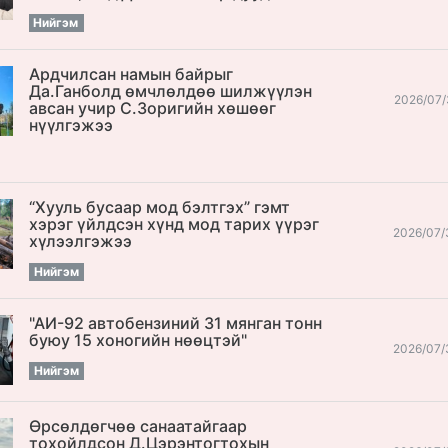
Нийгэм
Ардчилсан намын байрыг
Да.Ганболд өмчлөлдөө шилжүүлэн
2026/07/
авсан учир С.Зоригийн хөшөөг
нүүлгэжээ
“Хууль бусаар мод бэлтгэх” гэмт
хэрэг үйлдсэн хүнд мод тарих үүрэг
2026/07/
хүлээлгэжээ
Нийгэм
"АИ-92 автобензиний 31 мянган тонн
буюу 15 хоногийн нөөцтэй"
2026/07/
Нийгэм
Өрсөлдөгчөө санаатайгаар
тохойлдсон Д.Цэрэнтогтохын