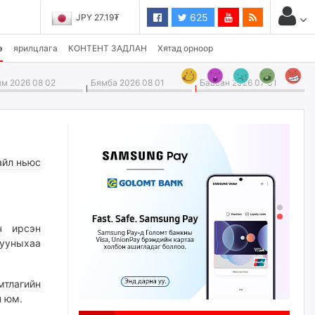
625
JPY 27.19₮
э
ярилцлага
КОНТЕНТ ЗАДЛАН
Хятад орноор
м 2026 08 02
Бямба 2026 08 01
Баасан 2026 07 31
айл ньюс
ч ирсэн
ууныхаа
мтлагийн
н юм.