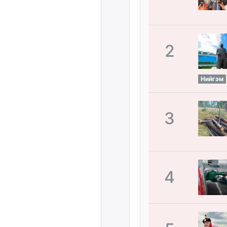
2
Нийгэм
3
4