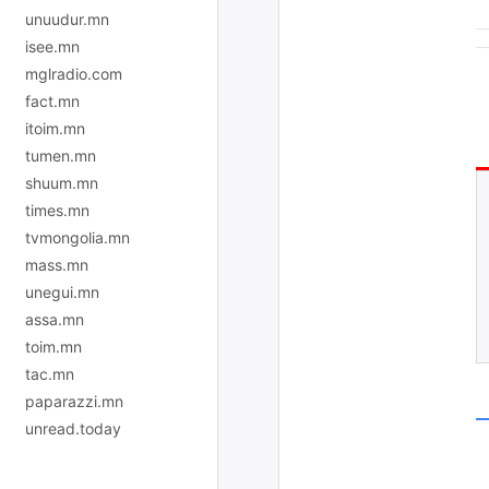
unuudur.mn
isee.mn
mglradio.com
fact.mn
itoim.mn
tumen.mn
shuum.mn
times.mn
tvmongolia.mn
mass.mn
unegui.mn
assa.mn
toim.mn
tac.mn
paparazzi.mn
unread.today