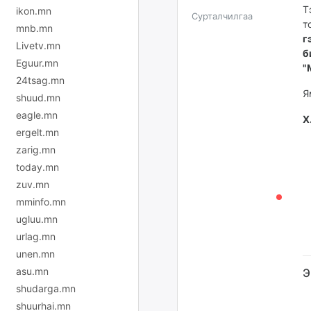
Т
ikon.mn
Сурталчилгаа
т
mnb.mn
г
Livetv.mn
б
Eguur.mn
"
24tsag.mn
Я
shuud.mn
eagle.mn
Х
ergelt.mn
zarig.mn
today.mn
zuv.mn
mminfo.mn
ugluu.mn
urlag.mn
unen.mn
asu.mn
Э
shudarga.mn
shuurhai.mn