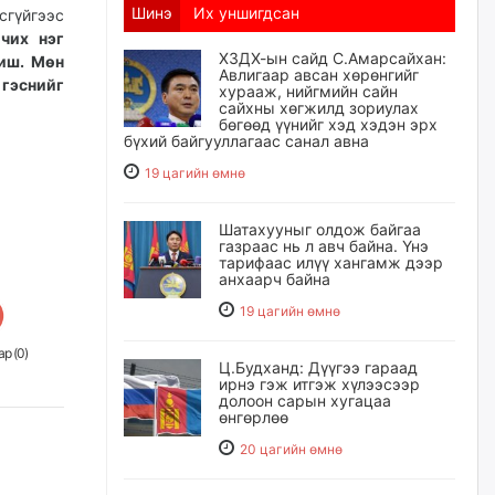
Шинэ
Их уншигдсан
гүйгээс
 чих нэг
ХЗДХ-ын сайд С.Амарсайхан:
биш. Мөн
Авлигаар авсан хөрөнгийг
гэснийг
хурааж, нийгмийн сайн
сайхны хөгжилд зориулах
бөгөөд үүнийг хэд хэдэн эрх
бүхий байгууллагаас санал авна
19 цагийн өмнө
Шатахууныг олдож байгаа
газраас нь л авч байна. Үнэ
тарифаас илүү хангамж дээр
анхаарч байна
19 цагийн өмнө
р (
0
)
Ц.Будханд: Дүүгээ гараад
ирнэ гэж итгэж хүлээсээр
долоон сарын хугацаа
өнгөрлөө
20 цагийн өмнө