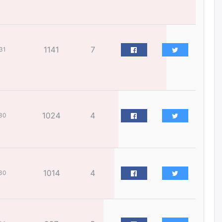
дараа гэнэтийн усархаг бороо
орж болзошгүй байгаа тул үер
усны аюулаас сэрэмжилнэ үү
өчигдѳр
1141
7
31
Д.Батлут: “Зэв” сумны
үйлдвэрийг ашиглалтад
оруулж, гурван нэр төрлийг
үйлдвэрлэн дотоодын
хэрэгцээнд нийлүүлж эхэлсэн
өчигдѳр
1024
4
30
КOП-17 бага хуралд
оролцохоор 5,000 орчим
зочид төлөөлөгч манай улсад
ирнэ
өчигдѳр
1014
4
30
БНХАУ-аас 2,000 тонн дизель
түлш, 2,000 тонн онгоцны түлш
ачигдахад бэлэн болсон
өчигдѳр