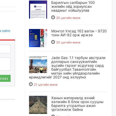
Барилгын салбарын 100
жилийн ойд зориулсан
наадмыг хойшлуулав
20 цагийн өмнө
х зүйлс
Монгол Улсад 162 вагон - 9720
тонн АИ-92 орж иржээ
20 цагийн өмнө
Jade Gas: 1.1 тэрбум австрали
долларын санхүүжилтийн
эцсийн гэрээг есдүгээр сард
байгуулбал Тавантолгойн
метан хийн үйлдвэрлэлийн
өрөмдлөгийг 2027 онд эхлүүлнэ
гээх
21 цагийн өмнө
Ханын материалд эхний
ээлжийн 6 блок орон сууцны
барилга угсралтын ажил
үргэлжилж байна