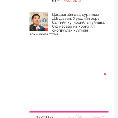
21 цагийн өмнө
Цагдаагийн дэд хурандаа
Д.Будзаан: Хүүхдийн эсрэг
бэлгийн хүчирхийлэл үйлдвэл
бүх насаар нь хорих ял
оногдуулах хуулийн
зохицуулалттай
22 цагийн өмнө
“Аяллын газрын зураг”-ийн
хэвлэмэл хувилбарыг Голомт
банкны салбараас үнэ
төлбөргүй авах боломжтой
22 цагийн өмнө
ЕБС-ийн захирлын үүргийг түр
орлон гүйцэтгэгч
манаачтайгаа бүлэглэн
эзэмшлийнх нь дансаар заал,
зогсоолын төлбөр ₮121.5
саяыг авчээ
22 цагийн өмнө