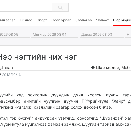
ийн засаг
Бизнес
Спорт
Соёл урлаг
Зөвлөгөө
Чөлөөт
Шар мэдэ
2026 08 05
Мягмар 2026 08 04
Даваа 2026 08 03
Ня
Нэр нэгтийн чих нэг
.Даваа
Шар мэдээ
,
Моб
2013-
2026-
2013/10/16
10-
08-
16
06
18:32:02
09:14:58
үүлийн үед зохиолын дуучдын дунд хослон дуулж гар
овьсүмбэр аймгийн чуулгын дуучин Т.Үүрийнтуяа “Хайр” д
липэнд нүцгэлж, хэвлэлийн баатар болох дөхсөн билээ.
этэл тэр бүсгүйг андуурсан үзэгчид, сонсогчид “Шуранхай” ха
.Үүрийнтуяа нүцгэлжээ хэмээн зэмлэж, шуугиан тариад амжса