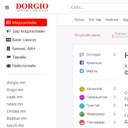
Эхлэл
Улс төр
Нийгэм
Эд
Мэдээллийн
Зар мэдээллийн
Лхагва 
19 цагийн өмнө
Банк санхүү
Бизнес ААН
0
Сэтгэгдэл
Төрийн
Хуваалцах
Нийслэлийн
Х
Жиргээ
dorgio.mn
0
Хөгжилтэй
Gogo.mn
С
caak.mn
0
Гайхамшигтай
Г
news.mn
к
0
Гунигтай
zindaa.mn
0
Жихүүцмээр
Г
Baabar.mn
Д
0
Үзэн ядмаар
tovch.mn