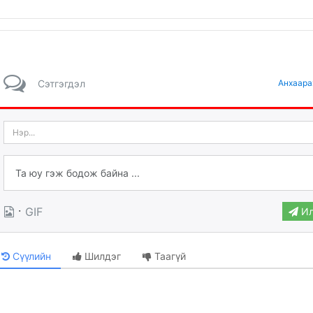
Сэтгэгдэл
Анхаара
·
GIF
Ил
Сүүлийн
Шилдэг
Таагүй