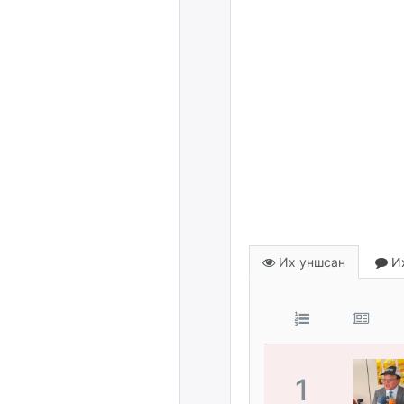
Их уншсан
Их
1