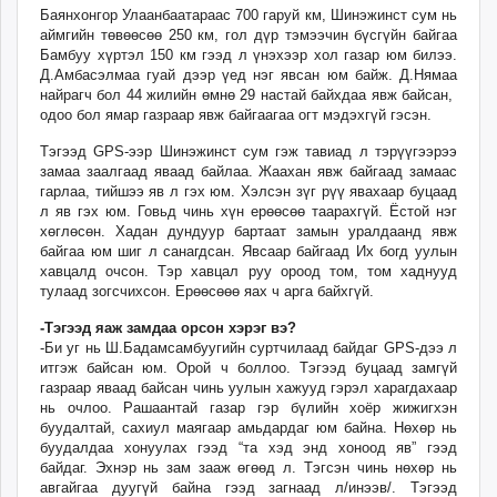
Баянхонгор Улаанбаатараас 700 гаруй км, Шинэжинст сум нь
аймгийн төвөөсөө 250 км, гол дүр тэмээчин бүсгүйн байгаа
Бамбуу хүртэл 150 км гээд л үнэхээр хол газар юм билээ.
Д.Амбасэлмаа гуай дээр үед нэг явсан юм байж. Д.Нямаа
найрагч бол 44 жилийн өмнө 29 настай байхдаа явж байсан,
одоо бол ямар газраар явж байгаагаа огт мэдэхгүй гэсэн.
Тэгээд GPS-ээр Шинэжинст сум гэж тавиад л тэрүүгээрээ
замаа заалгаад яваад байлаа. Жаахан явж байгаад замаас
гарлаа, тийшээ яв л гэх юм. Хэлсэн зүг рүү явахаар буцаад
л яв гэх юм. Говьд чинь хүн ерөөсөө таарахгүй. Ёстой нэг
хөглөсөн. Хадан дундуур бартаат замын уралдаанд явж
байгаа юм шиг л санагдсан. Явсаар байгаад Их богд уулын
хавцалд очсон. Тэр хавцал руу ороод том, том хаднууд
тулаад зогсчихсон. Ерөөсөөө яах ч арга байхгүй.
-Тэгээд яаж замдаа орсон хэрэг вэ?
-Би уг нь Ш.Бадамсамбуугийн суртчилаад байдаг GPS-дээ л
итгэж байсан юм. Орой ч боллоо. Тэгээд буцаад замгүй
газраар яваад байсан чинь уулын хажууд гэрэл харагдахаар
нь очлоо. Рашаантай газар гэр бүлийн хоёр жижигхэн
буудалтай, сахиул маягаар амьдардаг юм байна. Нөхөр нь
буудалдаа хонуулах гээд “та хэд энд хоноод яв” гээд
байдаг. Эхнэр нь зам зааж өгөөд л. Тэгсэн чинь нөхөр нь
авгайгаа дуугүй байна гээд загнаад л/инээв/. Тэгээд