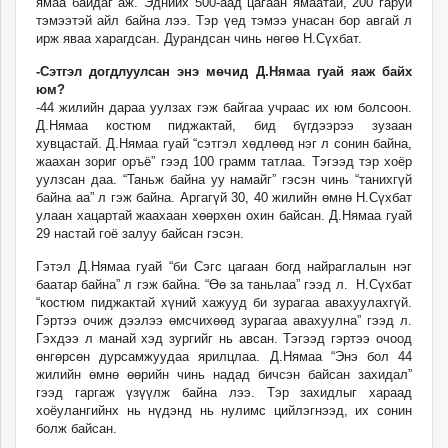
ямаа байдаг аж. Эднийх 500-аад цагаан ямаатай, 200 гаруй
тэмээтэй айл байна лээ. Тэр үед тэмээ унасан бор авгай л
ирж яваа харагдсан. Дурандсан чинь нөгөө Н.Сүхбат.
-Сэтгэл догдлуулсан энэ мөчид Д.Нямаа гуай яаж байх
юм?
-44 жилийн дараа уулзах гэж байгаа учраас их юм болсоон.
Д.Нямаа костюм пиджактай, бид бүгдээрээ зузаан
хувцастай. Д.Нямаа гуай “сэтгэл хөдлөөд нэг л сонин байна,
жаахан зориг оръё” гээд 100 грамм татлаа. Тэгээд тэр хоёр
уулзсан даа. “Таньж байна уу намайг” гэсэн чинь “танихгүй
байна аа” л гэж байна. Аргагүй 30, 40 жилийн өмнө Н.Сүхбат
улаан хацартай жаахаан хөөрхөн охин байсан. Д.Нямаа гуай
29 настай гоё залуу байсан гэсэн.
Гэтэл Д.Нямаа гуай “би Сэгс цагаан богд найраглалын нэг
баатар байна” л гэж байна. “Өө за таньлаа” гээд л. Н.Сүхбат
“костюм пиджактай хүний хажууд би зурагаа авахуулахгүй.
Гэртээ очиж дээлээ өмсчихөөд зурагаа авахуулна” гээд л.
Гэхдээ л манай хэд зургийг нь авсан. Тэгээд гэртээ очоод
өнгөрсөн дурсамжуудаа ярилцлаа. Д.Нямаа “Энэ бол 44
жилийн өмнө өөрийн чинь надад бичсэн байсан захидал”
гээд гаргаж үзүүлж байна лээ. Тэр захидлыг хараад
хоёулангийнх нь нүдэнд нь нулимс цийлэгнээд, их сонин
болж байсан.