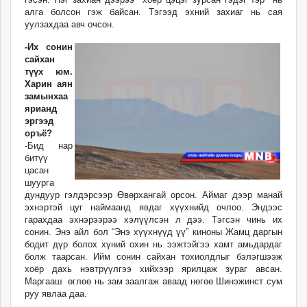
алга болсон гэж байсан. Тэгээд эхний захиаг нь сая
уулзахдаа авч очсон.
-Их сонин
сайхан
түүх юм.
Харин аян
замынхаа
ярианд
эргээд
оръё?
-Бид нар
битүү
цасан
шуурга
дундуур гэлдэрсээр Өвөрхангай орсон. Аймаг дээр манай
эхнэртэй цуг наймаанд явдаг хүүхнийд очлоо. Эндээс
гарахдаа эхнэрээрээ хэлүүлсэн л дээ. Тэгсэн чинь их
сонин. Энэ айл бол “Энэ хүүхнүүд үү” киноны Жамц даргын
бодит дүр болох хүний охин нь ээжтэйгээ хамт амьдардаг
болж таарсан. Ийм сонин сайхан тохиолдлыг бэлэгшээж
хоёр дахь нэвтрүүлгээ хийхээр ярилцаж зураг авсан.
Маргааш өглөө нь зам заалгаж аваад нөгөө Шинэжинст сум
руу явлаа даа.