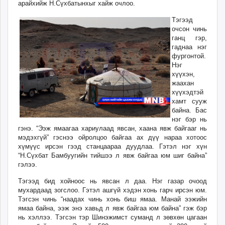
арайхийж Н.Сүхбатынхыг хайж очлоо.
Тэгээд
очсон чинь
ганц гэр,
гаднаа нэг
фургонтой.
Нэг
хүүхэн,
жаахан
хүүхэдтэй
хамт сууж
байна. Бас
нэг бэр нь
гэнэ. “Ээж ямаагаа хариулаад явсан, хаана явж байгааг нь
мэдэхгүй” гэснээ ойролцоо байгаа ах дүү нараа хотоос
хүмүүс ирсэн гээд станцаараа дуудлаа. Гэтэл нэг хүн
“Н.Сүхбат Бамбуугийн тийшээ л явж байгаа юм шиг байна”
гэлээ.
Тэгээд бид хойноос нь явсан л даа. Нэг газар очоод
мухардаад зогслоо. Гэтэл ашгүй хэдэн хонь гарч ирсэн юм.
Тэгсэн чинь “наадах чинь хонь биш ямаа. Манай ээжийн
ямаа байна, ээж энэ хавьд л явж байгаа юм байна” гэж бэр
нь хэллээ. Тэгсэн тэр Шинэжимст суманд л зөвхөн цагаан