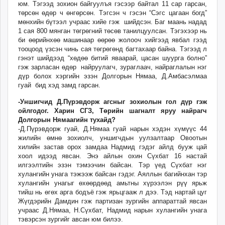
юм. Тэгээд зохион байгуулъя гэсээр байтал 11 сар гарсан,
төрсөн өдөр ч өнгөрсөн. Тэгсэн ч гэсэн “Сэгс цагаан богд”
мөнхийн бүтээл учраас хийе гэж шийдсэн. Баг маань надад
1 сая 800 мянган төгрөгний төсөв танилцуулсан. Тэгэхээр нь
би өөрийнхөө машинаар өөрөө жолооч хийгээд явбал гээд
тооцоод үзсэн чинь сая төгрөгөнд багтахаар байна. Тэгээд л
гэнэт шийдээд “хөдөө битий яваарай, цасан шуурга болно”
гэж зарласан өдөр найруулагч, зураглаач, найраглалын нэг
дүр болох хэргийн эзэн Долгорын Нямаа, Д.Амбасэлмаа
гуай бид хэд замд гарсан.
-Уншигчид Д.Пүрэвдорж агсныг зохиолын гол дүр гэж
ойлгодог. Харин СГЗ, Төрийн шагналт яруу найрагч
Долгорын Нямаагийн тухайд?
-Д.Пүрэвдорж гуай, Д.Нямаа гуай нарын хэдэн хүмүүс 44
жилийн өмнө зохиолч, уншигчдын уулзалтаар Овоотын
хилийн застав орох замдаа Надмид гэдэг айлд бууж цай
хоол идээд явсан. Энэ айлын охин Сүхбат 16 настай
илгээлтийн эзэн тэмээчин байсан. Тэр үед Сүхбат нэг
хулангийн унага тэжээж байсан гэдэг. Аяллын багийнхан тэр
хулангийн унагыг өхөөрдөөд амьтны хүрээлэн рүү ярьж
тийш нь өгөх арга бодъё гэж ярьцгааж л дээ. Тэд нартай цуг
Жүгдэрийн Дамдин гэж партизан зургийн аппараттай явсан
учраас Д.Нямаа, Н.Сүхбат, Надмид нарын хулангийн унага
тэвэрсэн зургийг авсан юм билээ.