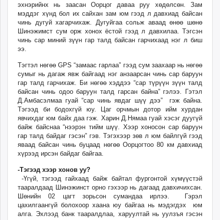
эхнэрийнх нь заасан Оорцог даваа руу хөдөлсөн. Зам
мэддэг хүнд бол их сайхан зам юм гээд л давхиад байсан
чинь дугуй хагарчихаж. Дугуйгаа сольж аваад өнөө шөнө
Шинэжимст сум орж хонох ёстой гээд л давхилаа. Тэгсэн
чинь сар миний зүүн гар талд байсан гарчихаад нэг л биш
ээ.
Тэгтэл нөгөө GPS “замаас гарлаа” гээд сум заахаар нь нөгөө
сумыг нь дагаж явж байгаад нэг анзаарсан чинь сар баруун
гар талд гарчихаж. Би нөгөө хэддээ “сар түрүүн зүүн талд
байсан чинь одоо баруун талд гарсан байна” гэлээ. Гэтэл
Д.Амбасэлмаа гуай “сар чинь явдаг шүү дээ” гэж байна.
Тэгээд би бодохгүй юу. Цаг орчмын дотор ийм хурдан
явчихдаг юм байх даа гэж. Харин Д.Нямаа гуай хэсэг дуугүй
байж байснаа “нээрэн тийм шүү. Хээр хоносон сар баруун
гар талд байдаг гэсэн” гэв. Тэгэхээр зөв л юм байлгүй гээд
яваад байсан чинь буцаад нөгөө Оорцогтоо 80 км давхиад
хүрээд ирсэн байдаг байгаа.
-Тэгээд хээр хонов уу?
-Үгүй, тэгээд гайхаад байж байтал фургонтой хүмүүстэй
тааралдаад Шинэжинст орно гэхээр нь дагаад давхичихсан.
Шөнийн 02 цагт зорьсон сумандаа ирлээ. Гэрэл
цахилгаангүй болохоор хаана юу байгаа нь мэдэгдэх юм
алга. Эхлээд банк тааралдлаа, харуултай нь уулзъя гэсэн