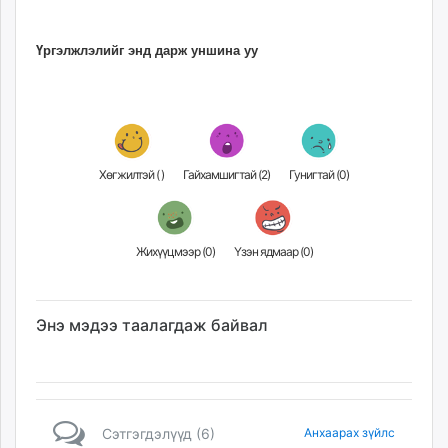
Үргэлжлэлийг энд дарж уншина уу
Хөгжилтэй (
)
Гайхамшигтай (
2
)
Гунигтай (
0
)
Жихүүцмээр (
0
)
Үзэн ядмаар (
0
)
Энэ мэдээ таалагдаж байвал
Сэтгэгдэлүүд (6)
Анхаарах зүйлс