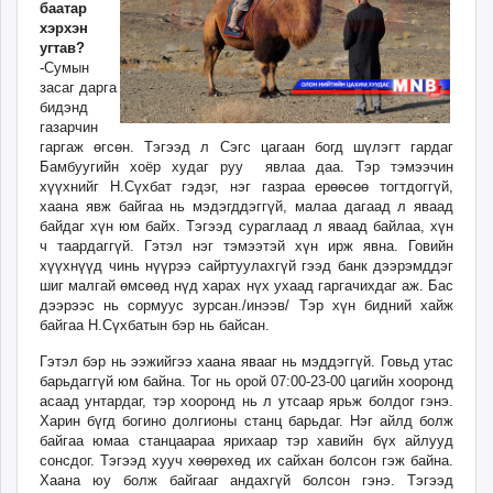
баатар
хэрхэн
угтав?
-Сумын
засаг дарга
бидэнд
газарчин
гаргаж өгсөн. Тэгээд л Сэгс цагаан богд шүлэгт гардаг
Бамбуугийн хоёр худаг руу явлаа даа. Тэр тэмээчин
хүүхнийг Н.Сүхбат гэдэг, нэг газраа ерөөсөө тогтдоггүй,
хаана явж байгаа нь мэдэгддэггүй, малаа дагаад л яваад
байдаг хүн юм байх. Тэгээд сураглаад л яваад байлаа, хүн
ч таардаггүй. Гэтэл нэг тэмээтэй хүн ирж явна. Говийн
хүүхнүүд чинь нүүрээ сайртуулахгүй гээд банк дээрэмддэг
шиг малгай өмсөөд нүд харах нүх ухаад гаргачихдаг аж. Бас
дээрээс нь сормуус зурсан./инээв/ Тэр хүн бидний хайж
байгаа Н.Сүхбатын бэр нь байсан.
Гэтэл бэр нь ээжийгээ хаана явааг нь мэддэггүй. Говьд утас
барьдаггүй юм байна. Тог нь орой 07:00-23-00 цагийн хооронд
асаад унтардаг, тэр хооронд нь л утсаар ярьж болдог гэнэ.
Харин бүгд богино долгионы станц барьдаг. Нэг айлд болж
байгаа юмаа станцаараа ярихаар тэр хавийн бүх айлууд
сонсдог. Тэгээд хууч хөөрөхөд их сайхан болсон гэж байна.
Хаана юу болж байгааг андахгүй болсон гэнэ. Тэгээд