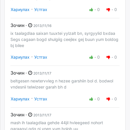
·
Хариулах
Устгах
-
0
-
0
Зочин ·
2013/11/16
ix taalagdlaa saixan tuuxtei yylzalt bn, syrgyylid bxdaa
Segs cagaan bogd shulgiig ceejlex gej buun yum boldog
bj bilee
·
Хариулах
Устгах
-
0
-
0
Зочин ·
2013/11/17
beltgesen newtervvleg n hezee garshiin bol d. bodwol
vndesnii telwizeer garah bh d
·
Хариулах
Устгах
-
0
-
0
Зочин ·
2013/11/17
mash ih taalagdlaa gehde 44jil hvleegeed nohort
garaagvi gdg ni vnen yum bolob uu