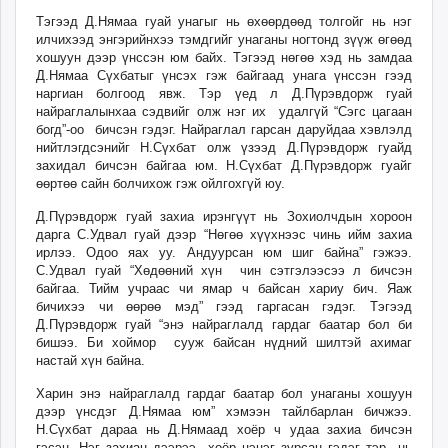
Тэгээд Д.Нямаа гуай унагыг нь өхөөрдөөд толгойг нь нэг
илчихээд энгэрийнхээ тэмдгийг унаганы ногтонд зүүж өгөөд
хошуун дээр үнссэн юм байх. Тэгээд нөгөө хэд нь замдаа
Д.Нямаа Сүхбатыг үнсэх гэж байгаад унага үнссэн гээд
наргиан болгоод явж. Тэр үед л Д.Пүрэвдорж гуай
найраглалынхаа сэдвийг олж нэг их удалгүй “Сэгс цагаан
богд”-оо бичсэн гэдэг. Найраглал гарсан даруйдаа хэвлэлд
нийтлэгдсэнийг Н.Сүхбат олж үзээд Д.Пүрэвдорж гуайд
захидал бичсэн байгаа юм. Н.Сүхбат Д.Пүрэвдорж гуайг
өөртөө сайн болчихож гэж ойлгохгүй юу.
Д.Пүрэвдорж гуай захиа ирэнгүүт нь Зохиолчдын хороон
дарга С.Удвал гуай дээр “Нөгөө хүүхнээс чинь ийм захиа
ирлээ. Одоо яах уу. Андуурсан юм шиг байна” гэжээ.
С.Удвал гуай “Хөдөөний хүн чин сэтгэлээсээ л бичсэн
байгаа. Тийм учраас чи ямар ч байсан хариу бич. Яаж
бичихээ чи өөрөө мэд” гээд гаргасан гэдэг. Тэгээд
Д.Пүрэвдорж гуай “энэ найраглалд гардаг баатар бол би
бишээ. Би хоймор сууж байсан нүдний шилтэй ахимаг
настай хүн байна.
Харин энэ найраглалд гардаг баатар бол унаганы хошуун
дээр үнсдэг Д.Нямаа юм” хэмээн тайлбарлан бичжээ.
Н.Сүхбат дараа нь Д.Нямаад хоёр ч удаа захиа бичсэн
гэсэн. Нэг захиан дээрээ хоёр цэцэг зурсан гэдэг тэр нь