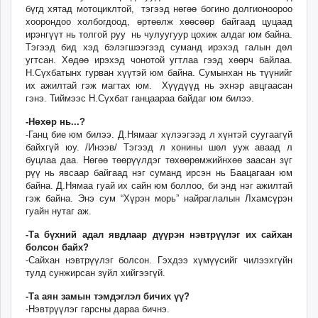
бүгд хятад мотоциклтой, тэгээд нөгөө богино долгионоороо
хоорондоо холбогдоод, өртөөлж хөөсөөр байгаад цуцаад
ирэнгүүт нь толгой руу нь чулуугуур цохиж алдаг юм байна.
Тэгээд бид хэд бэлэгшээгээд суманд ирэхэд галын дөл
угтсан. Хөдөө ирэхэд чонотой угтлаа гээд хөөрч байлаа.
Н.Сүхбатынх гурван хүүтэй юм байна. Сумынхан нь түүнийг
их ажилтай гэж магтах юм. Хүүдүүд нь эхнэр авцгаасан
гэнэ. Тиймээс Н.Сүхбат ганцаараа байдаг юм билээ.
-Нөхөр нь...?
-Ганц бие юм билээ. Д.Нямааг хүлээгээд л хүнтэй суугаагүй
байхгүй юу. /Инээв/ Тэгээд л хонины шөл ууж аваад л
буцлаа даа. Нөгөө төөрүүлдэг төхөөрөмжийнхөө заасан зүг
рүү нь явсаар байгаад нэг суманд ирсэн нь Баацагаан юм
байна. Д.Нямаа гуай их сайн юм боллоо, би энд нэг ажилтай
гэж байна. Энэ сум “Хүрэн морь” найраглалын Лхамсүрэн
гуайн нутаг аж.
-Та бүхний адал явдлаар дүүрэн нэвтрүүлэг их сайхан
болсон байх?
-Сайхан нэвтрүүлэг болсон. Гэхдээ хүмүүсийг чилээхгүйн
тулд сунжирсан зүйл хийгээгүй.
-Та аян замын тэмдэглэл бичих үү?
-Нэвтрүүлэг гарсны дараа бичнэ.