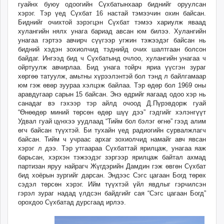
гуайнх буюу одоогийн Сүхбатынхаар биднийг оруулсан
хэрэг. Тэр үед Сүхбат 16 настай тэмээчин охин байсан.
Биднийг очихтой зэрэгцэн Сүхбат тэмээ хариулж яваад
хулангийн нялх унага бариад авсан юм билээ. Хулангийн
унагаа гэртээ авчирч сүүгээр угжин тэжээдэг байсан нь
бидний хэдэн зохиолчид тэднийд очих шалтгаан болсон
байдаг. Ингээд бид ч Сүхбатынд очлоо, хулангийн унагаа ч
ойртуулж авчирлаа. Бид унага тойрч яриа үүсгэн зураг
хөргөө татуулж, амьтны хүрээлэнтэй бол тэнд л байлгамаар
юм гэж өвөр зуураа хэлцэж байлаа. Тэр өдөр бол 1969 оны
аравдугаар сарын 15 байсан. Энэ өдрийг яагаад одоо хэр нь
санадаг вэ гэхээр тэр айлд очоод Д.Пүрэвдорж гуай
“Өнөөдөр миний төрсөн өдөр шүү дээ” гэдгийг хэлэнгүүт
Удвал гуай цүнхээ уудлаад “Тийм бол бэлэг өгнө” гээд алим
өгч байсан түүхтэй. Би тухайн үед радиогийн сурвалжлагч
байсан. Тийм ч учраас архаг зохиолчид намайг авч явсан
хэрэг л дээ. Тэр утгаараа Сүхбаттай ярилцаж, унагаа яаж
барьсан, хэрхэн тэжээдэг зэргээр ярилцаж байтал ахмад
партизан яруу найрагч Жүгдэрийн Дамдин гэж өвгөн Сүхбат
бид хоёрын зургийг дарсан. Эндээс Сэгс цагаан Богд төрөх
сэдэл төрсөн хэрэг. Ийм түүхтэй үйл явдлыг гэрчилсэн
гэрэл зураг надад үлдсэн байдгийг сая “Сэгс цагаан Богд”
орохдоо Сүхбатад дурсгаад ирлээ.