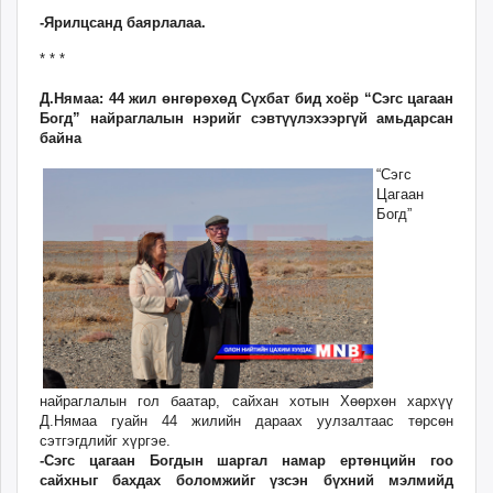
-Ярилцсанд баярлалаа.
* * *
Д.Нямаа: 44 жил өнгөрөхөд Сүхбат бид хоёр “Сэгс цагаан
Богд” найраглалын нэрийг сэвтүүлэхээргүй амьдарсан
байна
“Сэгс
Цагаан
Богд”
найраглалын гол баатар, сайхан хотын Хөөрхөн хархүү
Д.Нямаа гуайн 44 жилийн дараах уулзалтаас төрсөн
сэтгэгдлийг хүргэе.
-Сэгс цагаан Богдын шаргал намар ертөнцийн гоо
сайхныг бахдах боломжийг үзсэн бүхний мэлмийд