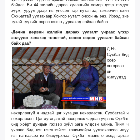
байдаг. Би 44 жилийн дараа хулангийн хамар дээр тэмдэг
зүүж, уруул дээр нь үнссэн тэр нутагтаа, тэмээчин охин
Сүхбаттай уулзахаар Хонгор нутагт очсон нь энэ. Ирээд энэ
тухай түүхийг өөрөө нэхэн дурсахад сайхан байна.
-Дөчин дөрвөн жилийн дараах уулзалт учраас үгээр
эвлүүлж хэлэхэд төвөгтэй, сонин содон уулзалт байсан
байх даа?
Д.Н:-
Сүхбат бид
хоёр
өнгөрсөн
он
жилүүдэд
нөхөрлөөгүй ч надтай цаг хугацаа нөхөрлөсөн. Сүхбаттай ч
нөхөрлөсөн. Цаг хугацаатай нөхөрлөж чадсан учраас Сүхбат
бид хоёрт дундын гэхээр зүйл бага үлдсэн байна. Тийм ч
учраас бид нэг нэгэнтэйгээ танимхайрч уулзахаасаа илүү
нэг нэгнээсээ их бишүүрхлээ. Сүхбат маань очиход гэртээ