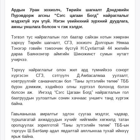
23:09:14
23:48:01
ikon.mn
Ардын Уран зохиолч, Төрийн шагналт Дэндэвийн
mnb.mn
Пүрэвдорж агсны “Сэгс цагаан Богд” найраглалыг
Livetv.mn
мэдэхгүй хүн үгүй. Нэгэн үеийнхний зүрхний дуудлага,
амны уншлага болсон ч гэж хэлдэг.
Eguur.mn
24tsag.mn
Тэгвэл тус найраглалын гол баатар сайхан хотын хөөрхөн
хархүү Төрийн шагналт, СГЗ, зохиолч Долгорын Нямаа
shuud.mn
Тэнэгэр говийн тэмээчин бүсгүй Н.Сүхбаттай 44 жилийн
eagle.mn
дараа Баянхонгор аймгийн Шинэжинст сумын нутагт
ergelt.mn
учирчээ.
zarig.mn
Тэрхүү найраглалыг олон жил ард түмнийхээ сонорт
today.mn
хүргэсэн СГЗ, сэтгүүлч Д.Амбасалмаа уулзалт,
нэвтрүүлгийг санаачилсан бол “Таны зүтгэлийн төлөө” ТББ
zuv.mn
бүрэн дэмжиж, хэдийнээ олны хүртээл болоход бэлэн
mminfo.mn
болсон аж. Ингээд “Сэгс Цагаан Богд” найраглалын гол
баатруудын уулзалтын сонин хачнаас уншигч танд хүргэж
ugluu.mn
байна.
urlag.mn
unen.mn
Гавьяаныхаа амралтыг эдлэн суугаа мэдлэг, чадвар,
туршлагатай ахмадуудын хүчийг нийгмийн хөгжилд татан
asu.mn
оролцуулах зорилготой “Таны зүтгэлийн төлөө” ТББ-ын
shudarga.mn
тэргүүн Ш.Батбаяр адал явдалтай аяллынхаа тухай ийнхүү
ярьж байна.
shuurhai.mn