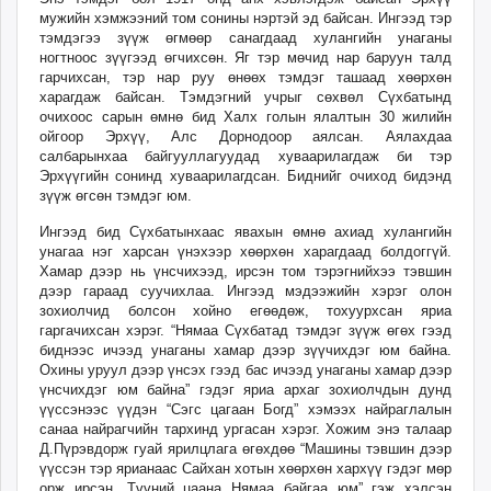
мужийн хэмжээний том сонины нэртэй эд байсан. Ингээд тэр
тэмдэгээ зүүж өгмөөр санагдаад хулангийн унаганы
ногтноос зүүгээд өгчихсөн. Яг тэр мөчид нар баруун талд
гарчихсан, тэр нар руу өнөөх тэмдэг ташаад хөөрхөн
харагдаж байсан. Тэмдэгний учрыг сөхвөл Сүхбатынд
очихоос сарын өмнө бид Халх голын ялалтын 30 жилийн
ойгоор Эрхүү, Алс Дорнодоор аялсан. Аялахдаа
салбарынхаа байгууллагуудад хуваарилагдаж би тэр
Эрхүүгийн сонинд хуваарилагдсан. Биднийг очиход бидэнд
зүүж өгсөн тэмдэг юм.
Ингээд бид Сүхбатынхаас явахын өмнө ахиад хулангийн
унагаа нэг харсан үнэхээр хөөрхөн харагдаад болдоггүй.
Хамар дээр нь үнсчихээд, ирсэн том тэрэгнийхээ тэвшин
дээр гараад суучихлаа. Ингээд мэдээжийн хэрэг олон
зохиолчид болсон хойно егөөдөж, тохуурхсан яриа
гаргачихсан хэрэг. “Нямаа Сүхбатад тэмдэг зүүж өгөх гээд
биднээс ичээд унаганы хамар дээр зүүчихдэг юм байна.
Охины уруул дээр үнсэх гээд бас ичээд унаганы хамар дээр
үнсчихдэг юм байна” гэдэг яриа архаг зохиолчдын дунд
үүссэнээс үүдэн “Сэгс цагаан Богд” хэмээх найраглалын
санаа найрагчийн тархинд ургасан хэрэг. Хожим энэ талаар
Д.Пүрэвдорж гуай ярилцлага өгөхдөө “Машины тэвшин дээр
үүссэн тэр ярианаас Сайхан хотын хөөрхөн хархүү гэдэг мөр
орж ирсэн. Түүний цаана Нямаа байгаа юм” гэж хэлсэн