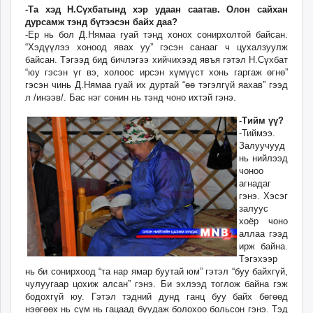
-Та хэд Н.Сүхбатынд хэр удаан саатав. Олон сайхан
дурсамж тэнд бүтээсэн байх даа?
-Ер нь бол Д.Нямаа гуай тэнд хонох сонирхолтой байсан.
“Хэдүүлээ хоноод явах уу” гэсэн санааг ч цухалзуулж
байсан. Тэгээд бид бичлэгээ хийчихээд явъя гэтэл Н.Сүхбат
“юу гэсэн үг вэ, холоос ирсэн хүмүүст хонь гаргаж өгнө”
гэсэн чинь Д.Нямаа гуай их дуртай “өө тэгэлгүй яахав” гээд
л /инээв/. Бас нэг сонин нь тэнд чоно ихтэй гэнэ.
-Тийм үү?
-Тиймээ.
Залуучууд
нь нийлээд
чоноо
агнадаг
гэнэ. Хэсэг
залуус
хоёр чоно
аллаа гээд
ирж байна.
Тэгэхээр
нь би сонирхоод “та нар ямар буутай юм” гэтэл “буу байхгүй,
чулуугаар цохиж алсан” гэнэ. Би эхлээд тоглож байна гэж
бодохгүй юу. Гэтэл тэдний дунд ганц буу байх бөгөөд
нэөгөөх нь сум нь гацаад буудаж болохоо больсон гэнэ. Тэд