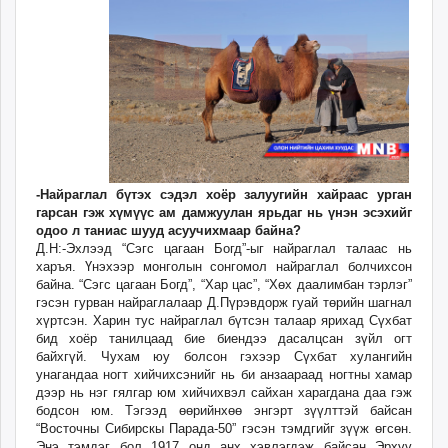
-Найраглал бүтэх сэдэл хоёр залуугийн хайраас урган
гарсан гэж хүмүүс ам дамжуулан ярьдаг нь үнэн эсэхийг
одоо л таниас шууд асуучихмаар байна?
Д.Н:-Эхлээд “Сэгс цагаан Богд”-ыг найраглал талаас нь
харъя. Үнэхээр монголын сонгомол найраглал болчихсон
байна. “Сэгс цагаан Богд”, “Хар цас”, “Хөх даалимбан тэрлэг”
гэсэн гурван найраглалаар Д.Пүрэвдорж гуай төрийн шагнал
хүртсэн. Харин тус найраглал бүтсэн талаар ярихад Сүхбат
бид хоёр танилцаад бие биендээ дасалцсан зүйл огт
байхгүй. Чухам юу болсон гэхээр Сүхбат хулангийн
унагандаа ногт хийчихсэнийг нь би анзаараад ногтны хамар
дээр нь нэг гялгар юм хийчихвэл сайхан харагдана даа гэж
бодсон юм. Тэгээд өөрийнхөө энгэрт зүүлттэй байсан
“Восточны Сибирскы Парада-50” гэсэн тэмдгийг зүүж өгсөн.
Энэ тэмдэг бол 1917 онд анх хэвлэгдэж байсан Эрхүү