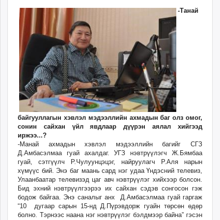
unuudur.mn
-Танай
isee.mn
mglradio.com
fact.mn
itoim.mn
tumen.mn
shuum.mn
times.mn
tvmongolia.mn
байгууллагын хэвлэл мэдээллийн ахмадын баг олз омог,
mass.mn
сонин сайхан үйл явдлаар дүүрэн аялал хийгээд
unegui.mn
иржээ...?
assa.mn
-Манай ахмадын хэвлэл мэдээллийн багийг СГЗ
Д.Амбасэлмаа гуай ахалдаг. УГЗ нэвтрүүлэгч Ж.Бямбаа
toim.mn
гуай, сэтгүүлч Р.Чулуунцэцэг, найруулагч Р.Аля нарын
tac.mn
хүмүүс бий. Энэ баг маань сард нэг удаа Үндэсний телевиз,
Улаанбаатар телевизэд цаг авч нэвтрүүлэг хийхээр болсон.
paparazzi.mn
Бид эхний нэвтрүүлгээрээ их сайхан сэдэв сонгосон гэж
unread.today
бодож байгаа. Энэ саналыг анх Д.Амбасэлмаа гуай гаргаж
“10 дугаар сарын 15-нд Д.Пүрэвдорж гуайн төрсөн өдөр
болно. Тэрнээс наана нэг нэвтрүүлэг бэлдмээр байна” гэсэн