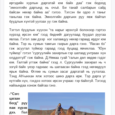
иргэдийн хурлын даргатай юм байх даа” гэж бодоод
“эмнэлгийн даргынд нь очъё. Би танай салбарын сайд
байсан нөхөр байна аа” гэлээ. Тэгсэн би одоо л таныг
таньлаа гэж байна. Эмнэлгийн даргынх руу явж байтал
буудлын хүнтэй уулзах уу гэж байна.
Тэгтэл буудлын хүүхэн “та нарыг ирэхгүй болохоор гэртээ
хүрээд ирсэн юм” гээд биднийг дагуулаад буудал руугаа
явлаа. Гэтэл зам дээр нэг халамцуу нөхөр гараад ирдэг юм
байна. Тэр нь сумын тамгын газрын дарга гэнэ. “Яасан бэ”
гэж асуутал түймэр гараад гээд буцаад явчихлаа. “Юун
түймэр” гэтэл “сургуулийн захирлын гэр шатаад унтраах хүн
олддоггүй” гэж байна. Д.Нямаа гуай “галын дөл өөдөө гэдэг
юм. Галтай угтаж байна” гээд л. Сургуулийн захирал нь ч
эзгүй байх үеэр гаднаас нь шатаасан байна гээд нөгөөдүүл
ярьж байна. Өглөө нь сумын засаг даргатай нь уулзлаа.
Тэнд АН-ынхан ялж хотоос шинэ дарга ирж. Тэр дарга уг
нутгийн хүн, гэхдээ хотоос ирсэн учраас гэр байхгүй. Тэгээд
найзындаа хонож байгаа гэнэ.
-“Сэгс
цагаан
богд” руу
яаж хүрэв
дээ. Гол