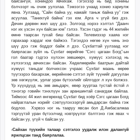
байсангүй, хониндоо явчихаж. Тэгэхээр нь бид хонины
бэлчээрт нь очиж уулзлаа. Тэмээгээ унаад хонио хариулж
явна. Уулзаад, “Сайн байна уу, намайг таньж байна уу” гэж
асуулаа. “Танихгүй байна” гэх юм. Арга ч үгүй биз дээ.
Дөчин дөрвөн жил шүү дээ. Золгоод нэрээ хэлтэл “Даанч
нэг их үзсэн хүн байсан юм” гэлээ. Үзсэн гэдэг нь 44 жилийн
өмнө таарсан тухай биш байсан. Телевизээр хааяа нэг
гарахаар хардаг юм байжээ. Тэгэхдээ нөгөө хүн чинь энэ
шүү дээ гэж боддог байж л дээ. Сүхбаттай уулзаад нэг
баярласан зүйл нь Сүхбат өөрийгөө “Сэгс цагаан Богд”-ын
гол баатар гэдгээ хүлээн зөвшөөрч, хүмүүс хэлэхэд нь
хүлээгээд авчихсан байсан. Хөдөлмөрийн баатрын дайтай
хүмүүс таньдаг болчихсон учраас Сүхбат маань өөрөө
түүгээрээ бахархаж, өөрийнхөө сэтгэл зүйг түүнийг дагуулан
зөв хөгжүүлж, урлаг уран бүтээлийг ойлгодог л хүн болжээ.
Үр хүүхдүүд нь зөв амьдарч, өвөр зууртаа тустай ёстой л
тэнэгэр говийн тэнхлүүн зан араншинтай санагдаж байлаа.
Тиймээс 44 жил өнгөрөхөд Сүхбат бид хоёр Сэгс цагаан Богд
найраглалын нэрийг сэвтүүлэхээргүй амьдарсан байна гэж
бодлоо. Хэрвээ нэг нь тааруу явсан бол Д.Амбасалмаа
тэргүүтэй уран бүтээлчид нэвтрүүлэг бэлтгэнэ гэж явах ч
байсан уу, үгүй ч байсан уу.
-Сайхан түүхийн талаар сэтгэлээ уудалж илэн далангүй
ярилцсан танд баярлалаа.