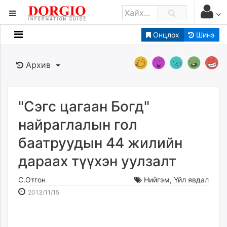
Онцлох
Шинэ
Мэдээллийн
Зар мэдээллийн
Архив
Банк санхүү
Бизнес ААН
Төрийн
"Сэгс цагаан Богд"
Нийслэлийн
найраглалын гол
баатруудын 44 жилийн
dorgio.mn
дараах түүхэн уулзалт
Gogo.mn
caak.mn
С.Отгон
Нийгэм
,
Үйл явдал
news.mn
2013-
2026-
2013/11/15
zindaa.mn
11-
08-
Baabar.mn
15
07
tovch.mn