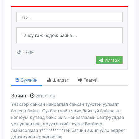
·
GIF
Илгээх
Сүүлийн
Шилдэг
Таагүй
Зочин ·
2013/11/16
Үнэхээр сайхан найраглал сайхан түүхтэй уулзалт
болсон байна. Сүхбат гуайн яриа байхгүй байгаа нь
нэг юум дутаад байх шиг. Найраглалын баатрууддаа
урт удаан нас, эрүүл энхийг хүсье Батбаяр
Амбасэлмаа т**********тэй багийн ажил үйлс өөдрөг
дэвжихийн ерөөл өргөе