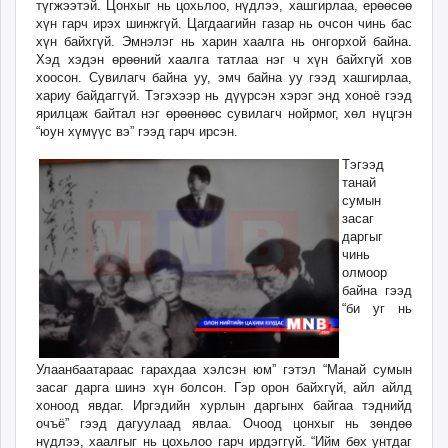
түгжээтэй. Цонхыг нь цохьлоо, нүдлээ, хашгирлаа, ерөөсөө
хүн гарч ирэх шинжгүй. Цагдаагийн газар нь очсон чинь бас
хүн байхгүй. Эмнэлэг нь харин хаалга нь онгорхой байна.
Хэд хэдэн өрөөний хаалга татлаа нэг ч хүн байхгүй хов
хоосон. Сувилагч байна уу, эмч байна уу гээд хашгирлаа,
хариу байдаггүй. Тэгэхээр нь дүүрсэн хэрэг энд хоноё гээд
ярилцаж байтал нэг өрөөнөөс сувилагч нойрмог, хөл нүцгэн
“юун хүмүүс вэ” гээд гарч ирсэн.
Тэгээд
танай
сумын
засаг
даргыг
чинь
олмоор
байна гээд
“би уг нь
Улаанбаатараас гарахдаа хэлсэн юм” гэтэл “Манай сумын
засаг дарга шинэ хүн болсон. Гэр орон байхгүй, айл айлд
хоноод явдаг. Иргэдийн хурлын даргынх байгаа тэднийд
очъё” гээд дагуулаад явлаа. Очоод цонхыг нь зөндөө
нүдлээ, хаалгыг нь цохьлоо гарч ирдэггүй. “Ийм бөх унтдаг