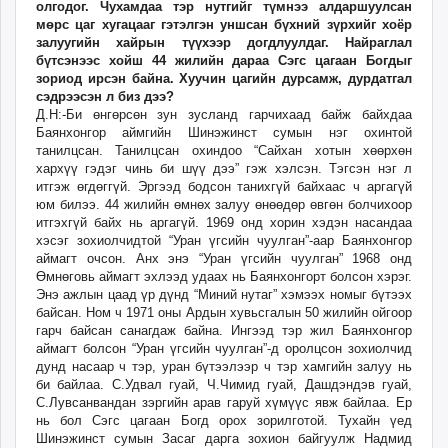
олгодог. Чухамдаа тэр нутгийг түмнээ алдаршуулсан
мөрс цаг хугацааг гэтэлгэн уншсан бүхний зүрхийг хоёр
залуугийн хайрын түүхээр догдлуулдаг. Найраглал
бүтсэнээс хойш 44 жилийн дараа Сэгс цагаан Богдыг
зориод ирсэн байна. Хуучин цагийн дурсамж, дурдатгал
сэдрээсэн л биз дээ?
Д.Н:-Би өнгөрсөн зун зусланд гарчихаад байж байхдаа
Баянхонгор аймгийн Шинэжинст сумын нэг охинтой
танилцсан. Танилцсан охиндоо “Сайхан хотын хөөрхөн
хархүү гэдэг чинь би шүү дээ” гэж хэлсэн. Тэгсэн нэг л
итгэж өгдөггүй. Эргээд бодсон танихгүй байхаас ч аргагүй
юм билээ. 44 жилийн өмнөх залуу өнөөдөр өвгөн болчихоор
итгэхгүй байх нь аргагүй. 1969 онд хорин хэдэн насандаа
хэсэг зохиолчидтой “Уран үгсийн чуулган”-аар Баянхонгор
аймагт очсон. Анх энэ “Уран үгсийн чуулган” 1968 онд
Өмнөговь аймагт эхлээд удаах нь Баянхонгорт болсон хэрэг.
Энэ ажлын цаад үр дүнд “Миний нутаг” хэмээх номыг бүтээх
байсан. Ном ч 1971 оны Ардын хувьсгалын 50 жилийн ойгоор
гарч байсан санагдаж байна. Ингээд тэр жил Баянхонгор
аймагт болсон “Уран үгсийн чуулган”-д оролцсон зохиолчид
дунд насаар ч тэр, уран бүтээлээр ч тэр хамгийн залуу нь
би байлаа. С.Удвал гуай, Ч.Чимид гуай, Дашдэндэв гуай,
С.Лувсанвандан зэргийн арав гаруй хүмүүс явж байлаа. Ер
нь бол Сэгс цагаан Богд орох зорилготой. Тухайн үед
Шинэжинст сумын Засаг дарга зохион байгуулж Надмид