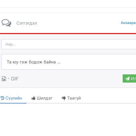
Сэтгэгдэл
Анхаара
·
GIF
Ил
Сүүлийн
Шилдэг
Таагүй