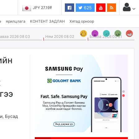
625
JPY 27.19₮
э
ярилцлага
КОНТЕНТ ЗАДЛАН
Хятад орноор
ваа 2026 08 03
Ням 2026 08 02
Бямба 2026 08 01
ийн
х
гээ
ги
,
Бусад