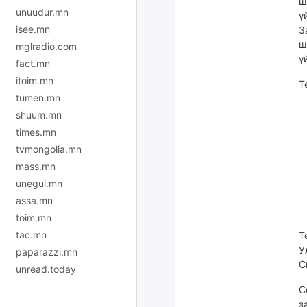
ш
unuudur.mn
ү
isee.mn
З
ш
mglradio.com
ү
fact.mn
itoim.mn
Т
tumen.mn
shuum.mn
times.mn
tvmongolia.mn
mass.mn
unegui.mn
assa.mn
toim.mn
tac.mn
Т
У
paparazzi.mn
С
unread.today
С
з