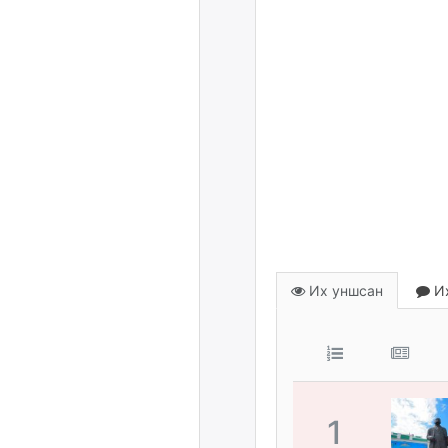
Их уншсан
Их
1