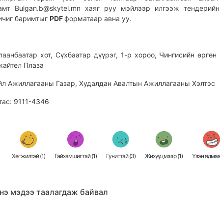
амт
Bulgan.b@skytel.mn
хаяг руу мэйлээр илгээж тендерийн
ичиг баримтыг
PDF
форматаар авна уу.
лаанбаатар хот, Сүхбаатар дүүрэг, 1-р хороо, Чингисийн өргөн 
кайтел Плаза
йл Ажиллагааны Газар, Худалдан Авалтын Ажиллагааны Хэлтэс
тас:
9111-4346
Хөгжилтэй (
1
)
Гайхамшигтай (
1
)
Гунигтай (
3
)
Жихүүцмээр (
1
)
Үзэн ядмаа
нэ мэдээ таалагдаж байвал