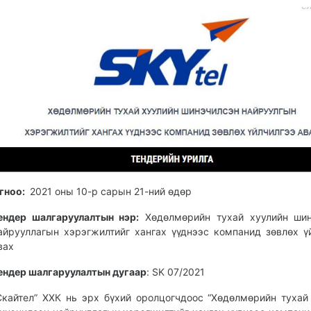
12:46:45
11:14:55
гноо:
2021 оны 10-р сарын 21-ний өдөр
ендер шалгаруулалтын нэр:
Хөдөлмөрийн тухай хуулийн шин
айрууллагын хэрэгжилтийг хангах үүднээс компанид зөвлөх ү
вах
ендер шалгаруулалтын дугаар
: SK 07/2021
Скайтел” ХХК нь эрх бүхий оролцогчдоос “Хөдөлмөрийн тухай