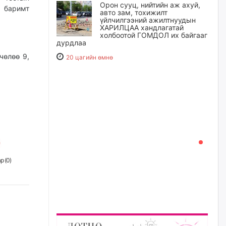
Орон сууц, нийтийн аж ахуй,
 баримт
авто зам, тохижилт
үйлчилгээний ажилтнуудын
ХАРИЛЦАА хандлагатай
холбоотой ГОМДОЛ их байгааг
дурдлаа
чөлөө 9,
20 цагийн өмнө
Бариста хийх нь залуусын
дунд яагаад трэнд болов
21 цагийн өмнө
Өмгөөлөгч Б.Оюунбилэг:
"Урьхан" Б.Чинбат гэж хүн
бизнес хамтрагчаа гүтгэж
хууль хяналтын байгууллагаар
р (
0
)
шалгуулж, торны цаана
суулгана гэх мэтээр дарамталдаг
22 цагийн өмнө
Д.Амарбаясгалан:
Шатахууныхаа 97 хувийг нэг