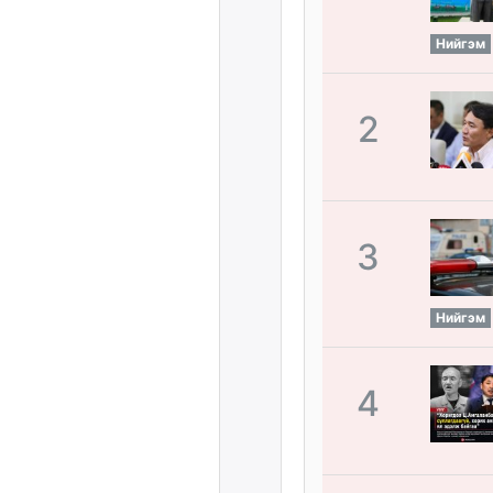
Нийгэм
2
3
Нийгэм
4