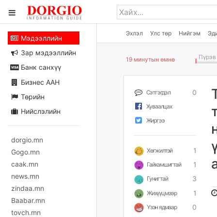
Эхлэл
Улс төр
Нийгэм
Эд
Мэдээллийн
Зар мэдээллийн
Пүрэв 
19 минутын өмнө
Банк санхүү
Бизнес ААН
0
Сэтгэгдэл
Төрийн
Хуваалцах
Нийслэлийн
Жиргээ
dorgio.mn
1
Хөгжилтэй
Gogo.mn
caak.mn
1
Гайхамшигтай
news.mn
3
Гунигтай
zindaa.mn
1
Жихүүцмээр
Baabar.mn
0
Үзэн ядмаар
tovch.mn