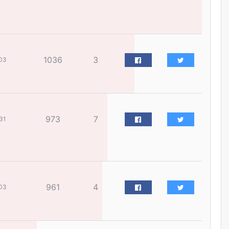
өчигдѳр
Оюу толгойгоос “Рио Тинто”
ашиг хүртэж эхэлсэн ч Монгол
Улс өр төлсөөр байна
1036
3
03
өчигдѳр
ХЗДХ-ын сайд С.Амарсайхан:
Авлигаар авсан хөрөнгийг
хурааж, нийгмийн сайн
сайхны хөгжилд зориулах
973
7
31
бөгөөд үүнийг хэд хэдэн эрх
бүхий байгууллагаас санал авна
өчигдѳр
Шатахууныг олдож байгаа
газраас нь л авч байна. Үнэ
тарифаас илүү хангамж дээр
961
4
03
анхаарч байна
өчигдѳр