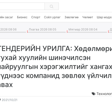
ийн засаг
Бизнес
Спорт
Соёл урлаг
Зөвлөгөө
Чөлөөт
Шар мэдэ
2026 08 06
Лхагва 2026 08 05
Мягмар 2026 08 04
Да
ТЕНДЕРИЙН УРИЛГА: Хөдөлмөр
тухай хуулийн шинэчилсэн
найруулгын хэрэгжилтийг ханга
үүднээс компанид зөвлөх үйлчил
авах
Техноло
2021-
2026-
2021/10/21
10-
08-
21
07