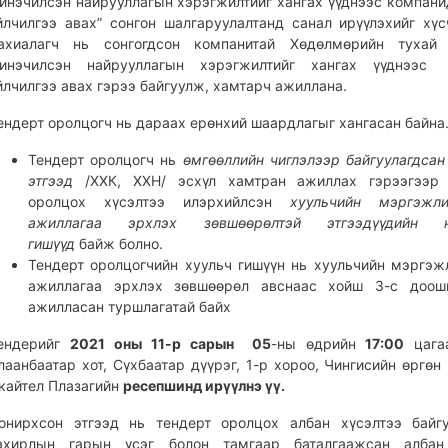
инэчилсэн найрууллагын хэрэгжилтийг хангах үүднээс компани
йлчилгээ авах” сонгон шалгаруулалтанд санал ирүүлэхийг хүс
ахиалагч нь сонгогдсон компанитай Хөдөлмөрийн тухай 
инэчилсэн найрууллагын хэрэгжилтийг хангах үүднээс
йлчилгээ авах гэрээ байгуулж, хамтарч ажиллана.
ендерт оролцогч нь дараах ерөнхий шаардлагыг хангасан байна.
Тендерт оролцогч нь
өмгөөллийн чиглэлээр байгуулагдсан
этгээд
/ХХК, ХХН/ эсхүл хамтран ажиллах гэрээгээр 
оролцох хүсэлтээ илэрхийлсэн
хуульчийн мэргэжл
ажиллагаа эрхлэх зөвшөөрөлтэй этгээдүүдийн н
гишүүд
байж болно.
Тендерт оролцогчийн хуульч гишүүн нь хуульчийн мэргэж
ажиллагаа эрхлэх зөвшөөрөл авснаас хойш 3-с доош
ажилласан туршлагатай байх
ендерийг
20
21
оны 11-р сарын
05
-ны өдрийн
17:00
цага
лаанбаатар хот, Сүхбаатар дүүрэг, 1-р хороо, Чингисийн өргөн 
кайтел Плазагийн
ресепшинд ирүүлнэ үү.
онирхсон этгээд нь тендерт оролцох албан хүсэлтээ байг
ахирлын гарын үсэг болон тамгаар баталгаажсан албан