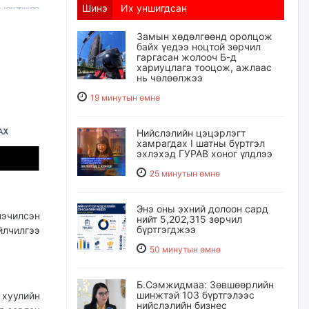
Шинэ
Их уншигдсан
Замын хөдөлгөөнд оролцож
байх үедээ ноцтой зөрчил
гаргасан жолооч Б-д
хариуцлага тооцож, ажлаас
нь чөлөөлжээ
19 минутын өмнө
Нийслэлийн цэцэрлэгт
хамрагдах I шатны бүртгэл
эхлэхэд ГУРАВ хоног үлдлээ
25 минутын өмнө
Энэ оны эхний долоон сард
эчилсэн
нийт 5,202,315 зөрчил
бүртгэгджээ
йлчилгээ
50 минутын өмнө
Б.Сэмжидмаа: Зөвшөөрлийн
шинжтэй 103 бүртгэлээс
 хуулийн
нийслэлийн бизнес