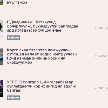
нүүлгэжээ
Г.Дамдинням: Шатахуунд
оочерлуулж, бухимдуулж байгаадаа
2026/08/
ард иргэдээсээ хүлцэл өчье
Нийгэм
Карго ачаа тээврээр дамжуулан
сэтгэцэд нөлөөт бодис нэвтрүүлсэн
2026/07/
Г.У-д найман жилийн хорих ял
оногдуулжээ
УЕПГ: “Хоригдол Ц.Амгаланбаатар
cуллагдаагүй хорих ангид ял эдэлж
2026/08/
байгаа“
Нийгэм