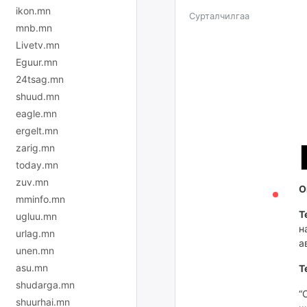
ikon.mn
Сурталчилгаа
mnb.mn
Livetv.mn
Eguur.mn
24tsag.mn
shuud.mn
eagle.mn
ergelt.mn
zarig.mn
today.mn
zuv.mn
О
mminfo.mn
Т
ugluu.mn
н
urlag.mn
а
unen.mn
asu.mn
Т
shudarga.mn
“
shuurhai.mn