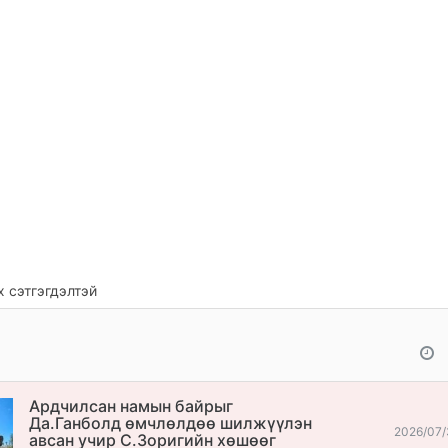
 сэтгэгдэлтэй
Ардчилсан намын байрыг
Да.Ганболд өмчлөлдөө шилжүүлэн
2026/07/
авсан учир С.Зоригийн хөшөөг