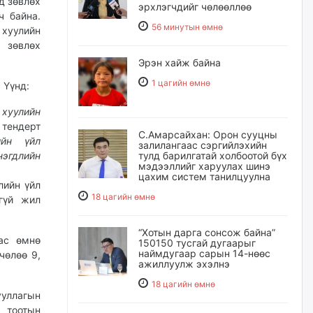
д зөвлөх
эрхлэгчдийг чөлөөллөө
ч байна.
56 минутын өмнө
хуулийн
 зөвлөх
Эрэн хайж байна
1 цагийн өмнө
 Үүнд:
 хуулийн
тендерт
С.Амарсайхан: Орон сууцны
ийн үйл
залилангаас сэргийлэхийн
тулд барилгатай холбоотой бүх
эгдлийн
мэдээллийг харуулах шинэ
цахим систем танилцуулна
лийн үйл
18 цагийн өмнө
гүй жил
“Хотын дарга сонсож байна”
ас өмнө
150150 тусгай дугаарыг
наймдугаар сарын 14-нөөс
чөлөө 9,
ажиллуулж эхэлнэ
18 цагийн өмнө
ууллагын
 тоотын