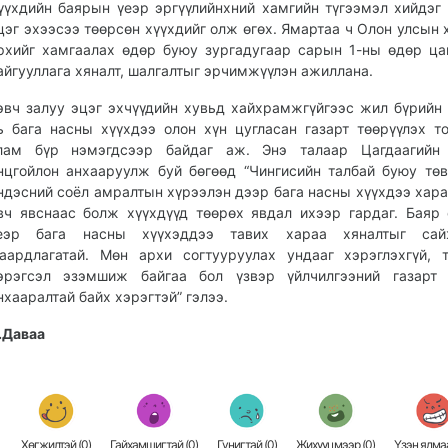
үүхдийн баярын үеэр эргүүлийнхний хамгийн түгээмэл хийдэг
цэг эхээсээ төөрсөн хүүхдийг олж өгөх. Ямартаа ч Олон улсын 
рхийг хамгаалах өдөр буюу зургадугаар сарын 1-ны өдөр ца
айгууллага хяналт, шалгалтыг эрчимжүүлэн ажил­лана.
эвч залуу эцэг эхчүүдийн хувьд хайхрамжгүйгээс жил бүрийн
ь бага насны хүүхдээ олон хүн цугласан газарт төөрүүлэх т
лам бүр нэмэгдсээр байдаг аж. Энэ талаар Цагдаагийн 
нцгойлон анхааруулж буй бөгөөд “Чингисийн талбай буюу төв
ндэсний соёл амралтын хүрээлэн дээр бага насны хүүхдээ хара
вч явснаас болж хүүхдүүд төөрөх явдал ихээр гардаг. Баяр
еэр бага насны хүүхэддээ тавих хараа хяналтыг сай
аардлагатай. Мөн архи согтууруулах ундааг хэрэглэхгүй, 
эрэгсэл эзэмшиж байгаа бол үзвэр үйлчилгээний газарт 
нхааралтай байх хэрэгтэй” гэлээ.
.Даваа
Хөгжилтэй (
0
)
Гайхамшигтай (
0
)
Гунигтай (
0
)
Жихүүцмээр (
0
)
Үзэн ядмаа