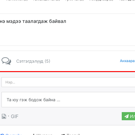
нэ мэдээ таалагдаж байвал
Сэтгэгдэлүүд (5)
Анхаара
·
GIF
Ил