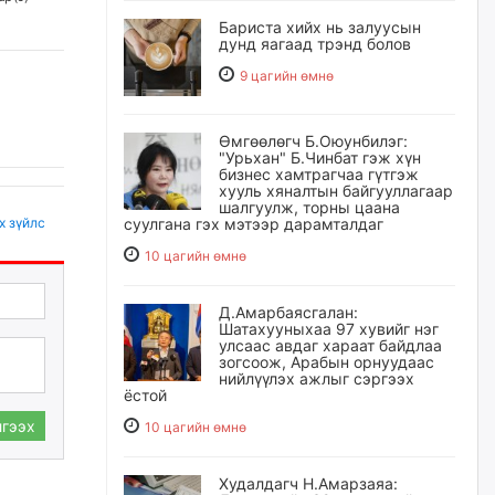
Бариста хийх нь залуусын
дунд яагаад трэнд болов
9 цагийн өмнө
Өмгөөлөгч Б.Оюунбилэг:
"Урьхан" Б.Чинбат гэж хүн
бизнес хамтрагчаа гүтгэж
хууль хяналтын байгууллагаар
шалгуулж, торны цаана
х зүйлс
суулгана гэх мэтээр дарамталдаг
10 цагийн өмнө
Д.Амарбаясгалан:
Шатахууныхаа 97 хувийг нэг
улсаас авдаг хараат байдлаа
зогсоож, Арабын орнуудаас
нийлүүлэх ажлыг сэргээх
ёстой
гээх
10 цагийн өмнө
Худалдагч Н.Амарзаяа: