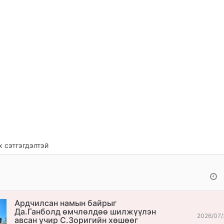
 сэтгэгдэлтэй
Ардчилсан намын байрыг
Да.Ганболд өмчлөлдөө шилжүүлэн
2026/07/
авсан учир С.Зоригийн хөшөөг