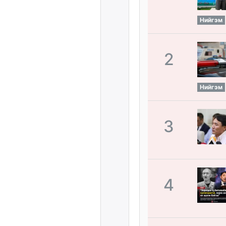
Нийгэм
2
Нийгэм
3
4