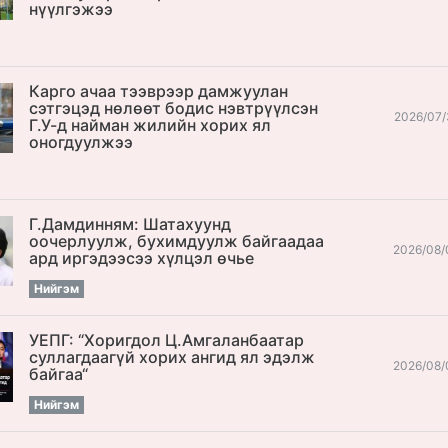
нүүлгэжээ
Карго ачаа тээврээр дамжуулан
сэтгэцэд нөлөөт бодис нэвтрүүлсэн
2026/07/
Г.У-д найман жилийн хорих ял
оногдуулжээ
Г.Дамдинням: Шатахуунд
оочерлуулж, бухимдуулж байгаадаа
2026/08/
ард иргэдээсээ хүлцэл өчье
Нийгэм
УЕПГ: “Хоригдол Ц.Амгаланбаатар
cуллагдаагүй хорих ангид ял эдэлж
2026/08/
байгаа“
Нийгэм