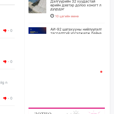
Дэлгүүрийн 32 хуудастай
өрийн дэвтэр долоо хоногт л
дүүрдэг
10 цагийн өмнө
АИ-92 шатахууны нийлүүлэлт
-
0
тасралтгүй үргэлжилж байна
11 цагийн өмнө
I ангийн цахим бүртгэл энэ
сарын 17-ноос эхэлнэ
-
0
12 цагийн өмнө
Үндсэн хууль зөрчсөн
iig n
Х.Булгантуяа, үндэсний эв
нэгдэлд харшилсан
М.Нарантуяа-Нара нарт хэзээ
хариуцлага тооцох вэ?
-
0
12 цагийн өмнө