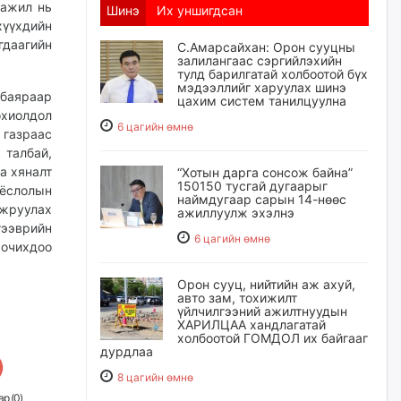
 ажил нь
Шинэ
Их уншигдсан
хүүхдийн
гдаагийн
С.Амарсайхан: Орон сууцны
залилангаас сэргийлэхийн
тулд барилгатай холбоотой бүх
мэдээллийг харуулах шинэ
 баяраар
цахим систем танилцуулна
охиолдол
6 цагийн өмнө
газраас
 талбай,
а хяналт
“Хотын дарга сонсож байна”
150150 тусгай дугаарыг
 ёслолын
наймдугаар сарын 14-нөөс
жруулах
ажиллуулж эхэлнэ
тээврийн
6 цагийн өмнө
очихдоо
Орон сууц, нийтийн аж ахуй,
авто зам, тохижилт
үйлчилгээний ажилтнуудын
ХАРИЛЦАА хандлагатай
холбоотой ГОМДОЛ их байгааг
дурдлаа
8 цагийн өмнө
р (
0
)