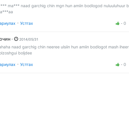
**** ma*** naad garchig chin mgn hun amiin bodlogod nuluuluhuur b
a***aa
·
ариулах
Устгах
-
0
Зочин ·
2014/05/31
ahaha naad garchig chin neeree ulsiin hun amiin bodlogot mash iheer 
olzoshgui boljdee
·
ариулах
Устгах
-
0