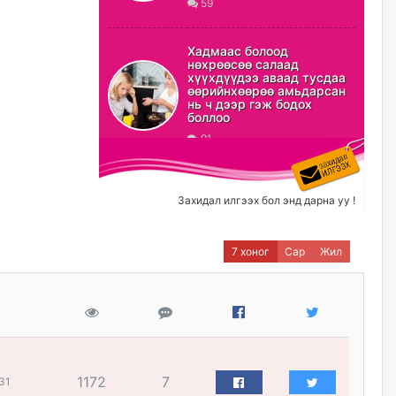
59
ХЗДХ-ын сайд С.Амарсайхан:
Авлигаар авсан хөрөнгийг
Хадмаас болоод
хурааж, нийгмийн сайн
нөхрөөсөө салаад
сайхны хөгжилд зориулах
хүүхдүүдээ аваад тусдаа
бөгөөд үүнийг хэд хэдэн эрх
өөрийнхөөрөө амьдарсан
бүхий байгууллагаас санал авна
нь ч дээр гэж бодох
боллоо
өчигдѳр
91
Шатахууныг олдож байгаа
газраас нь л авч байна. Үнэ
тарифаас илүү хангамж дээр
Захидал илгээх бол энд дарна уу !
анхаарч байна
өчигдѳр
7 хоног
Сар
Жил
Ц.Будханд: Дүүгээ гараад
ирнэ гэж итгэж хүлээсээр
долоон сарын хугацаа
өнгөрлөө
өчигдѳр
1172
7
31
Барилгын салбарын 100