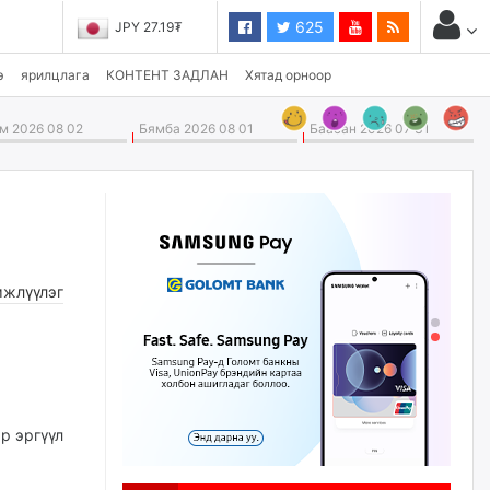
625
JPY 27.19₮
э
ярилцлага
КОНТЕНТ ЗАДЛАН
Хятад орноор
 2026 08 02
Бямба 2026 08 01
Баасан 2026 07 31
жлүүлэг
р эргүүл