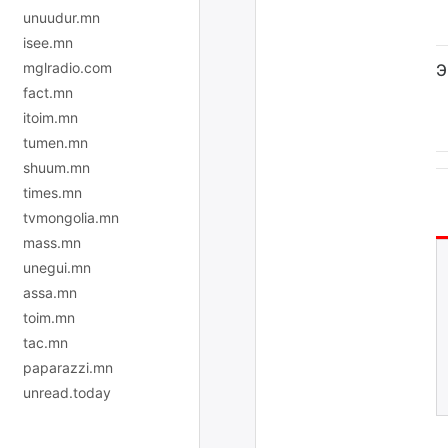
unuudur.mn
isee.mn
mglradio.com
Э
fact.mn
itoim.mn
tumen.mn
shuum.mn
times.mn
tvmongolia.mn
mass.mn
unegui.mn
assa.mn
toim.mn
tac.mn
paparazzi.mn
unread.today