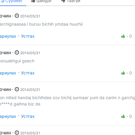
Сүүлийн
Шилдэг
Таагүй
Зочин ·
2014/05/31
archignaasaa l buruu bichih ymdaa huurhii
·
ариулах
Устгах
-
0
Зочин ·
2014/05/31
ooruulehgui geech
·
ариулах
Устгах
-
0
Зочин ·
2014/05/31
lon niited handaj bichihdee zov bichij surmaar yum da zarim n garchg
n****d gaihna biz de
·
ариулах
Устгах
-
0
Зочин ·
2014/05/31