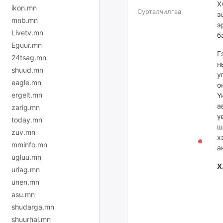
Х
ikon.mn
Сурталчилгаа
э
mnb.mn
э
Livetv.mn
б
Eguur.mn
Г
24tsag.mn
н
shuud.mn
у
eagle.mn
о
ergelt.mn
Ү
а
zarig.mn
ү
today.mn
ш
zuv.mn
х
mminfo.mn
а
ugluu.mn
Х
urlag.mn
unen.mn
asu.mn
shudarga.mn
shuurhai.mn