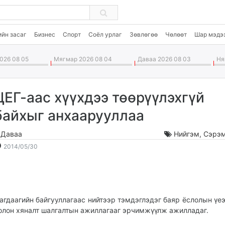
ийн засаг
Бизнес
Спорт
Соёл урлаг
Зөвлөгөө
Чөлөөт
Шар мэдэ
026 08 05
Мягмар 2026 08 04
Даваа 2026 08 03
Ням
ЦЕГ-аас хүүхдээ төөрүүлэхгүй
байхыг анхаарууллаа
.Даваа
Нийгэм
,
Сэрэм
2014-
2026-
2014/05/30
05-
08-
30
06
17:54:02
23:10:31
агдаагийн байгууллагаас нийтээр тэмдэглэдэг баяр ёслолын үеэ
олон хяналт шалгалтын ажиллагааг эрчимжүүлж ажилладаг.