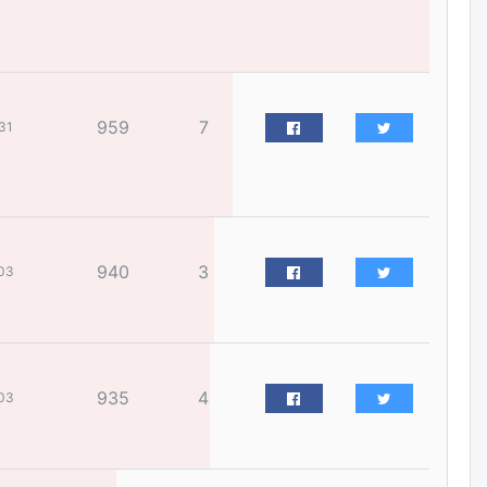
жилийн ойд зориулсан
наадмыг хойшлуулав
өчигдѳр
Монгол Улсад 162 вагон - 9720
959
7
тонн АИ-92 орж иржээ
31
өчигдѳр
Jade Gas: 1.1 тэрбум австрали
долларын санхүүжилтийн
эцсийн гэрээг есдүгээр сард
940
3
байгуулбал Тавантолгойн
03
метан хийн үйлдвэрлэлийн
өрөмдлөгийг 2027 онд эхлүүлнэ
өчигдѳр
Ханын материалд эхний
935
4
03
ээлжийн 6 блок орон сууцны
барилга угсралтын ажил
үргэлжилж байна
өчигдѳр