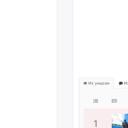
Их уншсан
Их
1