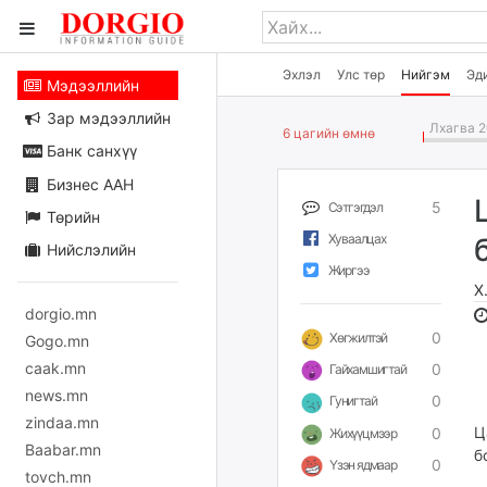
Эхлэл
Улс төр
Нийгэм
Эд
Мэдээллийн
Зар мэдээллийн
Лхагва 2
6 цагийн өмнө
Банк санхүү
Бизнес ААН
5
Сэтгэгдэл
Төрийн
Хуваалцах
Нийслэлийн
Жиргээ
Х
dorgio.mn
0
Хөгжилтэй
Gogo.mn
caak.mn
0
Гайхамшигтай
news.mn
0
Гунигтай
zindaa.mn
Ц
0
Жихүүцмээр
Baabar.mn
б
0
Үзэн ядмаар
tovch.mn