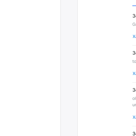
G
Х
t
Х
o
u
Х